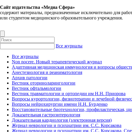
Сайт издательства «Медиа Сфера»
содержит материалы, предназначенные исключительно для рабо
или студентом медицинского образовательного учреждения.
Все журналы
Все журналы
Non nocere. Новый терапевтический журнал
Адаптивная медицинская иммунология и вопросы обществ
Анестезиология и реаниматология
Архив патологии
Вестник оториноларингологии
Вестник офтальмологии
Вестник травматологии и ортопедии им Н.Н. Приорова
Вопросы курортологии, физиотерапии и лечебной физичес
Вопросы нейрохирургии имени Н.Н. Бурденко
Восстановительные биотехнологии, профилактическая, ц
Доказательная гастроэнтерология
Доказательная кардиология (электронная версия)
Журнал неврологии и психиатрии им. С.С. Корсакова
Журнал неврологии и психиатрии им. С.С. Корсакова. Сп