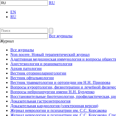
RU
EN
RU
Все журналы
Журнал
Все журналы
Non nocere. Новый терапевтический журнал
Адаптивная медицинская иммунология и вопросы обществ
Анестезиология и реаниматология
Архив патологии
Вестник оториноларингологии
Вестник офтальмологии
Вестник травматологии и ортопедии им Н.Н. Приорова
Вопросы курортологии, физиотерапии и лечебной физичес
Вопросы нейрохирургии имени Н.Н. Бурденко
Восстановительные биотехнологии, профилактическая, ц
Доказательная гастроэнтерология
Доказательная кардиология (электронная версия)
Журнал неврологии и психиатрии им. С.С. Корсакова
Журнал неврологии и психиатрии им. С.С. Корсакова. Сп