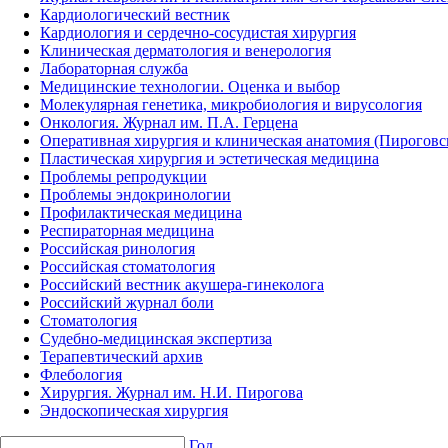
Кардиологический вестник
Кардиология и сердечно-сосудистая хирургия
Клиническая дерматология и венерология
Лабораторная служба
Медицинские технологии. Оценка и выбор
Молекулярная генетика, микробиология и вирусология
Онкология. Журнал им. П.А. Герцена
Оперативная хирургия и клиническая анатомия (Пирогов
Пластическая хирургия и эстетическая медицина
Проблемы репродукции
Проблемы эндокринологии
Профилактическая медицина
Респираторная медицина
Российская ринология
Российская стоматология
Российский вестник акушера-гинеколога
Российский журнал боли
Стоматология
Судебно-медицинская экспертиза
Терапевтический архив
Флебология
Хирургия. Журнал им. Н.И. Пирогова
Эндоскопическая хирургия
Год