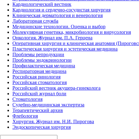
Кардиологический вестник
Кардиология и сердечно-сосудистая хирургия
Клиническая дерматология и венерология
Лабораторная служба
Медицинские технологии. Оценка и выбор
Молекулярная генетика, микробиология и вирусология
Онкология. Журнал им. П.А. Герцена
Оперативная хирургия и клиническая анатомия (Пирогов
Пластическая хирургия и эстетическая медицина
Проблемы репродукции
Проблемы эндокринологии
Профилактическая медицина
Респираторная медицина
Российская ринология
Российская стоматология
Российский вестник акушера-гинеколога
Российский журнал боли
Стоматология
Судебно-медицинская экспертиза
Терапевтический архив
Флебология
Хирургия. Журнал им. Н.И. Пирогова
Эндоскопическая хирургия