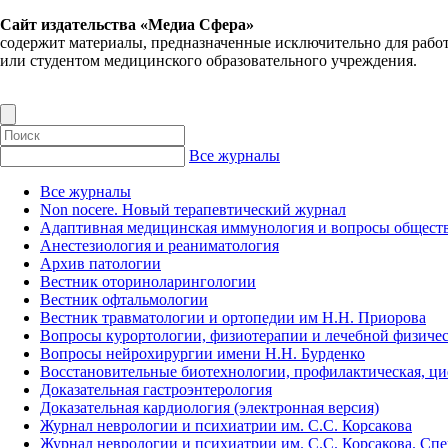
Сайт издательства «Медиа Сфера»
содержит материалы, предназначенные исключительно для рабо
или студентом медицинского образовательного учреждения.
Все журналы
Все журналы
Non nocere. Новый терапевтический журнал
Адаптивная медицинская иммунология и вопросы обществ
Анестезиология и реаниматология
Архив патологии
Вестник оториноларингологии
Вестник офтальмологии
Вестник травматологии и ортопедии им Н.Н. Приорова
Вопросы курортологии, физиотерапии и лечебной физичес
Вопросы нейрохирургии имени Н.Н. Бурденко
Восстановительные биотехнологии, профилактическая, ц
Доказательная гастроэнтерология
Доказательная кардиология (электронная версия)
Журнал неврологии и психиатрии им. С.С. Корсакова
Журнал неврологии и психиатрии им. С.С. Корсакова. Сп