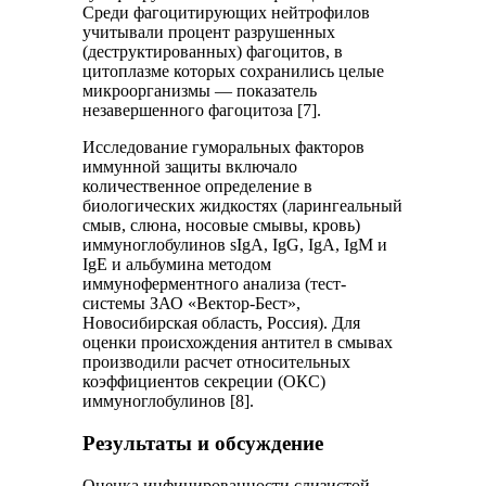
Среди фагоцитирующих нейтрофилов
учитывали процент разрушенных
(деструктированных) фагоцитов, в
цитоплазме которых сохранились целые
микроорганизмы — показатель
незавершенного фагоцитоза [7].
Исследование гуморальных факторов
иммунной защиты включало
количественное определение в
биологических жидкостях (ларингеальный
смыв, слюна, носовые смывы, кровь)
иммуноглобулинов sIgA, IgG, IgA, IgM и
IgE и альбумина методом
иммуноферментного анализа (тест-
системы ЗАО «Вектор-Бест»,
Новосибирская область, Россия). Для
оценки происхождения антител в смывах
производили расчет относительных
коэффициентов секреции (ОКС)
иммуноглобулинов [8].
Результаты и обсуждение
Оценка инфицированности слизистой