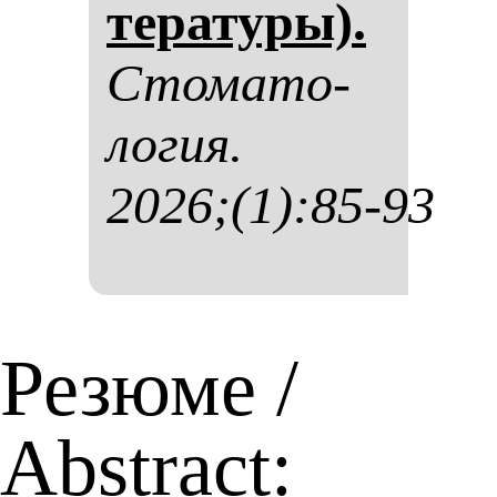
те­ра­ту­ры).
Сто­ма­то­
ло­гия.
2026;(1):85-93
Резюме /
Abstract: