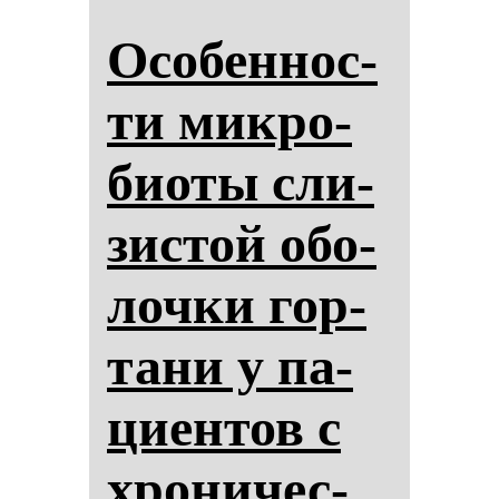
Осо­бен­нос­
ти мик­ро­
би­оты сли­
зис­той обо­
лоч­ки гор­
та­ни у па­
ци­ен­тов с
хро­ни­чес­