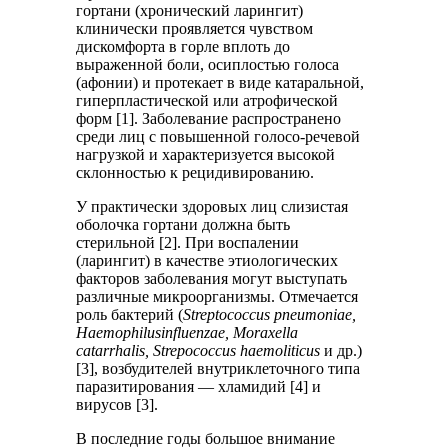
гортани (хронический ларингит)
клинически проявляется чувством
дискомфорта в горле вплоть до
выраженной боли, осиплостью голоса
(афонии) и протекает в виде катаральной,
гиперпластической или атрофической
форм [1]. Заболевание распространено
среди лиц с повышенной голосо-речевой
нагрузкой и характеризуется высокой
склонностью к рецидивированию.
У практически здоровых лиц слизистая
оболочка гортани должна быть
стерильной [2]. При воспалении
(ларингит) в качестве этиологических
факторов заболевания могут выступать
различные микроорганизмы. Отмечается
роль бактерий (
Streptococcus pneumoniae,
Haemophilus
influenzae, Moraxella
catarrhalis, Strepococcus haemoliticus
и др.)
[3], возбудителей внутриклеточного типа
паразитирования — хламидий [4] и
вирусов [3].
В последние годы большое внимание