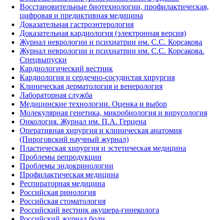
Восстановительные биотехнологии, профилактическая,
цифровая и предиктивная медицина
Доказательная гастроэнтерология
Доказательная кардиология (электронная версия)
Журнал неврологии и психиатрии им. С.С. Корсакова
Журнал неврологии и психиатрии им. С.С. Корсакова.
Спецвыпуски
Кардиологический вестник
Кардиология и сердечно-сосудистая хирургия
Клиническая дерматология и венерология
Лабораторная служба
Медицинские технологии. Оценка и выбор
Молекулярная генетика, микробиология и вирусология
Онкология. Журнал им. П.А. Герцена
Оперативная хирургия и клиническая анатомия
(Пироговский научный журнал)
Пластическая хирургия и эстетическая медицина
Проблемы репродукции
Проблемы эндокринологии
Профилактическая медицина
Респираторная медицина
Российская ринология
Российская стоматология
Российский вестник акушера-гинеколога
Российский журнал боли