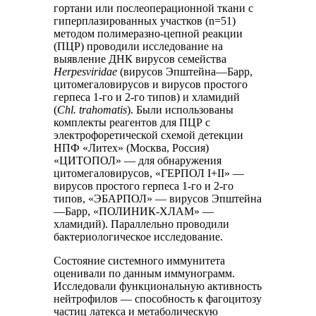
гортани или послеоперационной ткани с
гиперплазированных участков (n=51)
методом полимеразно-цепной реакции
(ПЦР) проводили исследование на
выявление ДНК вирусов семейства
Herpesviridae
(вирусов Эпштейна—Барр,
цитомегаловирусов и вирусов простого
герпеса 1-го и 2-го типов) и хламидий
(
Сhl. trahomatis
). Были использованы
комплекты реагентов для ПЦР с
электрофоретической схемой детекции
НПФ «Литех» (Москва, Россия)
«ЦИТОПОЛ» — для обнаружения
цитомегаловирусов, «ГЕРПОЛ I+II» —
вирусов простого герпеса 1-го и 2-го
типов, «ЭБАРПОЛ» — вирусов Эпштейна
—Барр, «ПОЛИНИК-ХЛАМ» —
хламидий). Параллельно проводили
бактериологическое исследование.
Состояние системного иммунитета
оценивали по данным иммунограмм.
Исследовали функциональную активность
нейтрофилов — способность к фагоцитозу
частиц латекса и метаболическую