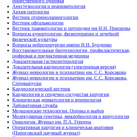
общественного здоровья
Анестезиология и реаниматология
Архив патологии
Вестник оториноларингологии
Вестник офтальмологии
Вестник травматологии и ортопедии им Н.Н. Приорова
Вопросы курортологии, физиотерапии и лечебной
физической культуры
Вопросы нейрохирургии имени Н.Н. Бурденко
Восстановительные биотехнологии, профилактическая,
цифровая и предиктивная медицина
Доказательная гастроэнтерология
Доказательная кардиология (электронная версия)
Журнал неврологии и психиатрии им. С.С. Корсакова
Журнал неврологии и психиатрии им. С.С. Корсакова.
Спецвыпуски
Кардиологический вестник
Кардиология и сердечно-сосудистая хирургия
Клиническая дерматология и венерология
Лабораторная служба
Медицинские технологии. Оценка и выбор
Молекулярная генетика, микробиология и вирусология
Онкология. Журнал им. П.А. Герцена
Оперативная хирургия и клиническая анатомия
(Пироговский научный журнал)