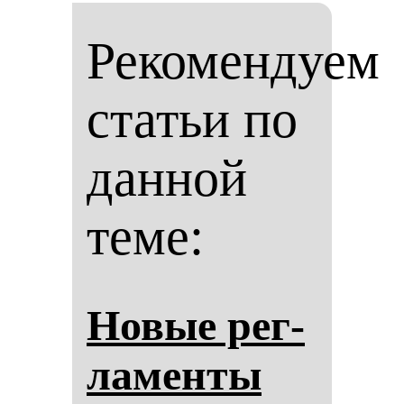
Рекомендуем
статьи по
данной
теме:
Но­вые рег­
ла­мен­ты