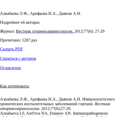
Азнабаева Л.Ф.
,
Арефьева Н.А.
,
Даянов А.Н.
Подробнее об авторах
Журнал:
Вестник оториноларингологии.
2012;77(6): 27‑29
Прочитано:
1287
раз
Скачать PDF
Связаться с автором
Оглавление
Как цитировать:
Азнабаева Л.Ф., Арефьева Н.А., Даянов А.Н. Иммунопатогенез
хронических воспалительных заболеваний гортани.
Вестник
оториноларингологии.
2012;77(6):27‑29.
Aznabaeva LF, Aref'eva NA, Daianov AN. Immunopathogenesis