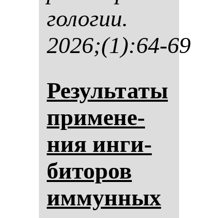
го­ло­гии.
2026;(1):64-69
Ре­зуль­та­ты
при­ме­не­
ния ин­ги­
би­то­ров
им­мун­ных