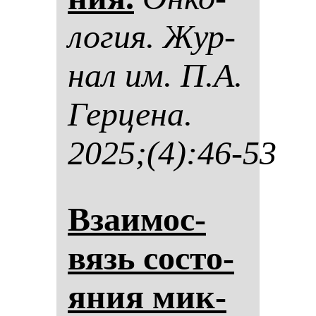
ло­гия. Жур­
нал им. П.А.
Гер­це­на.
2025;(4):46-53
Вза­имос­
вязь сос­то­
яния мик­