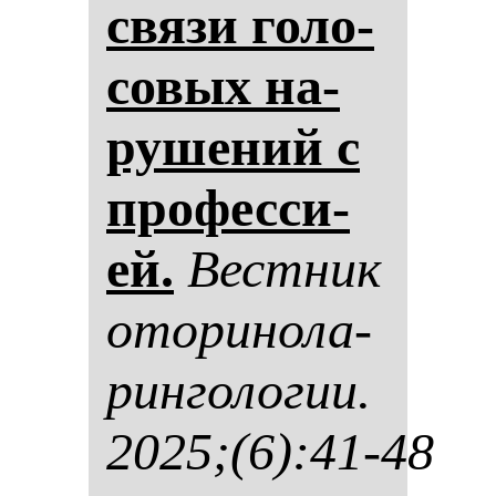
свя­зи го­ло­
со­вых на­
ру­ше­ний с
про­фес­си­
ей.
Вес­тник
ото­ри­но­ла­
рин­го­ло­гии.
2025;(6):41-48