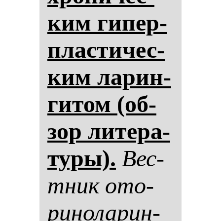
ким ги­пер­
плас­ти­чес­
ким ла­рин­
ги­том (об­
зор ли­те­ра­
ту­ры).
Вес­
тник ото­
ри­но­ла­рин­