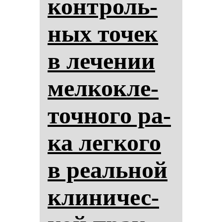
кон­троль­
ных то­чек
в ле­че­нии
мел­кок­ле­
точ­но­го ра­
ка лег­ко­го
в ре­аль­ной
кли­ни­чес­