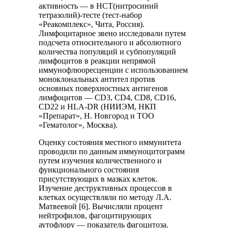
активность — в НСТ(нитросиний
тетразолий)-тесте (тест-набор
«Реакомплекс», Чита, Россия).
Лимфоцитарное звено исследовали путем
подсчета относительного и абсолютного
количества популяций и субпопуляций
лимфоцитов в реакции непрямой
иммунофлюоресценции с использованием
моноклональных антител против
основных поверхностных антигенов
лимфоцитов — CD3, CD4, CD8, CD16,
CD22 и HLA-DR (НИИЭМ, НКП
«Препарат», Н. Новгород и ТОО
«Гематолог», Москва).
Оценку состояния местного иммунитета
проводили по данным иммуноцитограмм
путем изучения количественного и
функционального состояния
присутствующих в мазках клеток.
Изучение деструктивных процессов в
клетках осуществляли по методу Л.А.
Матвеевой [6]. Вычисляли процент
нейтрофилов, фагоцитирующих
аутофлору — показатель фагоцитоза.