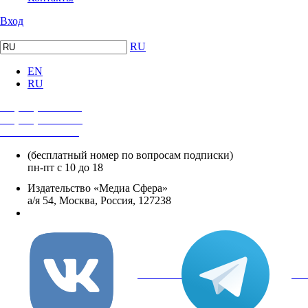
Вход
RU
EN
RU
+7 (495) 482-4118
+7 (495) 482-4329
+8 800 250-18-12
(бесплатный номер по вопросам подписки)
пн-пт с 10 до 18
Издательство «Медиа Сфера»
а/я 54, Москва, Россия, 127238
info@mediasphera.ru
вКонтакте
Tel