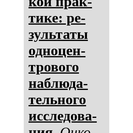
кой прак­
ти­ке: ре­
зуль­та­ты
од­но­цен­
тро­во­го
наб­лю­да­
тель­но­го
ис­сле­до­ва­
ния.
Он­ко­