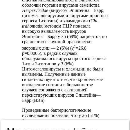
оболочки гортани вирусами семейства
Herpesviridae
(вирусом Эпштейна—Барр,
цитомегаловирусами и вирусами простого
герпеса 1-го типа) и хламидиями (
Сhl.
trahomatis
) методом ПЦР показала
высокую выявляемость вирусов
Эпштейна—Барр у 35 (69%) пациентов по
сравнению с группой практически
2
здоровых лиц — 2 (6%) (χ
=26,8,
р=0,0005), в редких случаях
обнаруживались вирусы простого герпеса
1-го и 2-го типов у 3 (6%).
Цитомегаловирусы и хламидии не были
выявлены. Полученные данные
свидетельствуют о том, что хроническое
воспаление гортани в большинстве
случаев сопряжено с активацией
персистирующих вирусов Эпштейна—
Барр (ВЭБ).
Проведенные бактериологические
исследования показали, что у 26 (51%)
больных хроническим ларингитом на
слизистой оболочке гортани присутствует