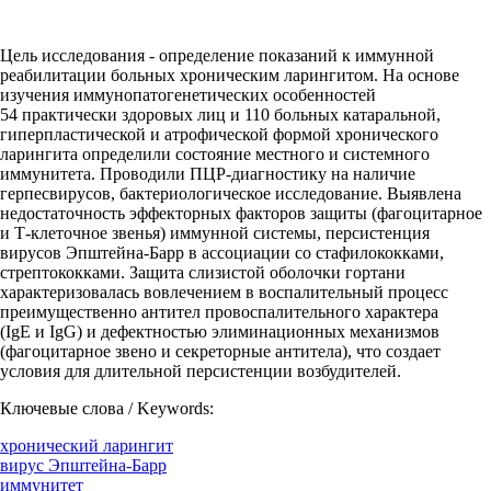
Цель исследования - определение показаний к иммунной
реабилитации больных хроническим ларингитом. На основе
изучения иммунопатогенетических особенностей
54 практически здоровых лиц и 110 больных катаральной,
гиперпластической и атрофической формой хронического
ларингита определили состояние местного и системного
иммунитета. Проводили ПЦР-диагностику на наличие
герпесвирусов, бактериологическое исследование. Выявлена
недостаточность эффекторных факторов защиты (фагоцитарное
и Т-клеточное звенья) иммунной системы, персистенция
вирусов Эпштейна-Барр в ассоциации со стафилококками,
стрептококками. Защита слизистой оболочки гортани
характеризовалась вовлечением в воспалительный процесс
преимущественно антител провоспалительного характера
(IgE и IgG) и дефектностью элиминационных механизмов
(фагоцитарное звено и секреторные антитела), что создает
условия для длительной персистенции возбудителей.
Ключевые слова / Keywords:
хронический ларингит
вирус Эпштейна-Барр
иммунитет