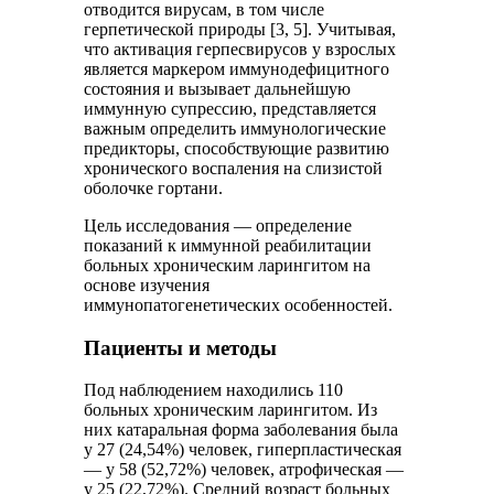
отводится вирусам, в том числе
герпетической природы [3, 5]. Учитывая,
что активация герпесвирусов у взрослых
является маркером иммунодефицитного
состояния и вызывает дальнейшую
иммунную супрессию, представляется
важным определить иммунологические
предикторы, способствующие развитию
хронического воспаления на слизистой
оболочке гортани.
Цель исследования — определение
показаний к иммунной реабилитации
больных хроническим ларингитом на
основе изучения
иммунопатогенетических особенностей.
Пациенты и методы
Под наблюдением находились 110
больных хроническим ларингитом. Из
них катаральная форма заболевания была
у 27 (24,54%) человек, гиперпластическая
— у 58 (52,72%) человек, атрофическая —
у 25 (22,72%). Средний возраст больных