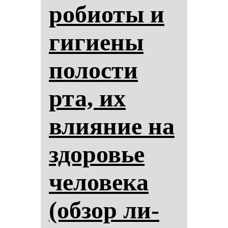
ро­би­оты и
ги­ги­ены
по­лос­ти
рта, их
вли­яние на
здо­ровье
че­ло­ве­ка
(об­зор ли­