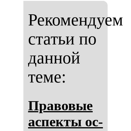
Рекомендуем
статьи по
данной
теме:
Пра­во­вые
ас­пек­ты ос­