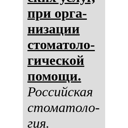
при ор­га­
ни­за­ции
сто­ма­то­ло­
ги­чес­кой
по­мо­щи.
Рос­сий­ская
сто­ма­то­ло­
гия.