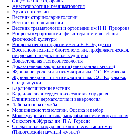
общественного здоровья
Анестезиология и реаниматология
Архив патологии
Вестник оториноларингологии
Вестник офтальмологии
Вестник травматологии и ортопедии им Н.Н. Приорова
Вопросы курортологии, физиотерапии и лечебной
физической культуры
Вопросы нейрохирургии имени Н.Н. Бурденко
Восстановительные биотехнологии, профилактическая,
цифровая и предиктивная медицина
Доказательная гастроэнтерология
Доказательная кардиология (электронная версия)
Журнал неврологии и психиатрии им. С.С. Корсакова
Журнал неврологии и психиатрии им. С.С. Корсакова.
Спецвыпуски
Кардиологический вестник
Кардиология и сердечно-сосудистая хирургия
Клиническая дерматология и венерология
Лабораторная служба
Медицинские технологии. Оценка и выбор
Молекулярная генетика, микробиология и вирусология
Онкология. Журнал им. П.А. Герцена
Оперативная хирургия и клиническая анатомия
(Пироговский научный журнал)