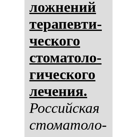
лож­не­ний
те­ра­пев­ти­
чес­ко­го
сто­ма­то­ло­
ги­чес­ко­го
ле­че­ния.
Рос­сий­ская
сто­ма­то­ло­