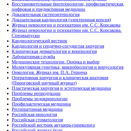
Восстановительные биотехнологии, профилактическая,
цифровая и предиктивная медицина
Доказательная гастроэнтерология
Доказательная кардиология (электронная версия)
Журнал неврологии и психиатрии им. С.С. Корсакова
Журнал неврологии и психиатрии им. С.С. Корсакова.
Спецвыпуски
Кардиологический вестник
Кардиология и сердечно-сосудистая хирургия
Клиническая дерматология и венерология
Лабораторная служба
Медицинские технологии. Оценка и выбор
Молекулярная генетика, микробиология и вирусология
Онкология. Журнал им. П.А. Герцена
Оперативная хирургия и клиническая анатомия
(Пироговский научный журнал)
Пластическая хирургия и эстетическая медицина
Проблемы репродукции
Проблемы эндокринологии
Профилактическая медицина
Респираторная медицина
Российская ринология
Российская стоматология
Российский вестник акушера-гинеколога
Российский журнал боли