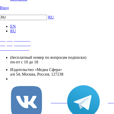
Вход
RU
EN
RU
+7 (495) 482-4118
+7 (495) 482-4329
+8 800 250-18-12
(бесплатный номер по вопросам подписки)
пн-пт с 10 до 18
Издательство «Медиа Сфера»
а/я 54, Москва, Россия, 127238
info@mediasphera.ru
вКонтакте
Tel