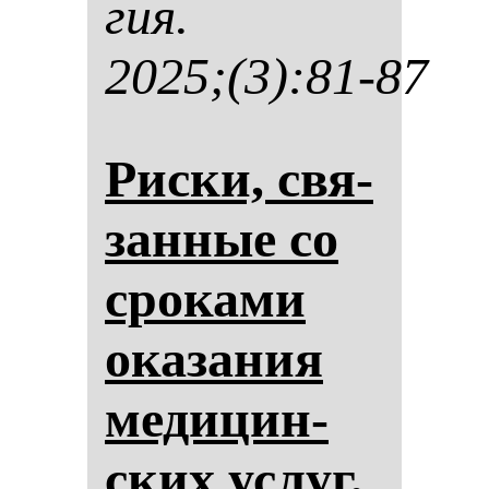
гия.
2025;(3):81-87
Рис­ки, свя­
зан­ные со
сро­ка­ми
ока­за­ния
ме­ди­цин­
ских ус­луг,