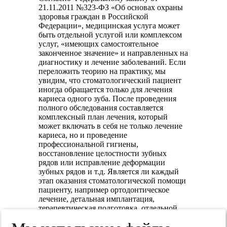
21.11.2011 №323-ФЗ «Об основах охраны
здоровья граждан в Российской
Федерации», медицинская услуга может
быть отдельной услугой или комплексом
услуг, «имеющих самостоятельное
законченное значение» и направленных на
диагностику и лечение заболеваний. Если
переложить теорию на практику, мы
увидим, что стоматологический пациент
иногда обращается только для лечения
кариеса одного зуба. После проведения
полного обследования составляется
комплексный план лечения, который
может включать в себя не только лечение
кариеса, но и проведение
профессиональной гигиены,
восстановление целостности зубных
рядов или исправление деформации
зубных рядов и т.д. Является ли каждый
этап оказания стоматологической помощи
пациенту, например ортодонтическое
лечение, детальная имплантация,
терапевтическая подготовка, отдельной
стоматологической услугой либо следует
трактовать все этапы лечения как единую