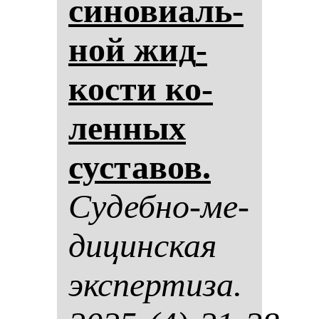
си­но­ви­аль­
ной жид­
кос­ти ко­
лен­ных
сус­та­вов.
Су­деб­но-ме­
ди­цин­ская
эк­спер­ти­за.