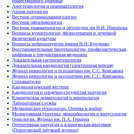
общественного здоровья
Анестезиология и реаниматология
Архив патологии
Вестник оториноларингологии
Вестник офтальмологии
Вестник травматологии и ортопедии им Н.Н. Приорова
Вопросы курортологии, физиотерапии и лечебной
физической культуры
Вопросы нейрохирургии имени Н.Н. Бурденко
Восстановительные биотехнологии, профилактическая,
цифровая и предиктивная медицина
Доказательная гастроэнтерология
Доказательная кардиология (электронная версия)
Журнал неврологии и психиатрии им. С.С. Корсакова
Журнал неврологии и психиатрии им. С.С. Корсакова.
Спецвыпуски
Кардиологический вестник
Кардиология и сердечно-сосудистая хирургия
Клиническая дерматология и венерология
Лабораторная служба
Медицинские технологии. Оценка и выбор
Молекулярная генетика, микробиология и вирусология
Онкология. Журнал им. П.А. Герцена
Оперативная хирургия и клиническая анатомия
(Пироговский научный журнал)