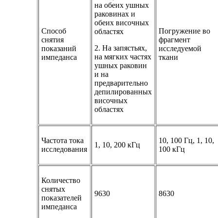
на обеих ушных
раковинах и
обеих височных
Способ
Погружение во
областях
снятия
фрагмент
2. На запястьях,
показаний
исследуемой
на мягких частях
импеданса
ткани
ушных раковин
и на
предварительно
депилированных
височных
областях
Частота тока
10, 100 Гц, 1, 10,
1, 10, 200 кГц
исследования
100 кГц
Количество
снятых
9630
8630
показателей
импеданса