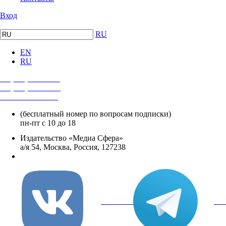
Вход
RU
EN
RU
+7 (495) 482-4118
+7 (495) 482-4329
+8 800 250-18-12
(бесплатный номер по вопросам подписки)
пн-пт с 10 до 18
Издательство «Медиа Сфера»
а/я 54, Москва, Россия, 127238
info@mediasphera.ru
вКонтакте
Tel