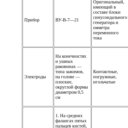
Оригинальный,
имеющий в
составе блоки
синусоидального
Прибор
ВУ-В-7—21
генератора и
омметра
переменного
тока
На конечностях
и ушных
раковинах —
типа зажимов,
Контактные,
Электроды
на голове —
погружные,
плоские,
игольчатые
округлой формы
диаметром 0,5
см
1. На средних
фалангах пятых
пальцев кистей,