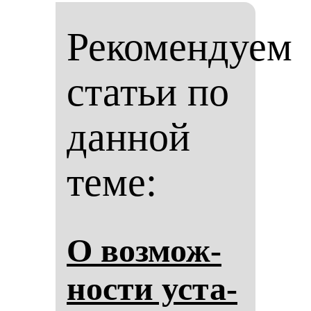
Рекомендуем
статьи по
данной
теме:
О воз­мож­
нос­ти ус­та­