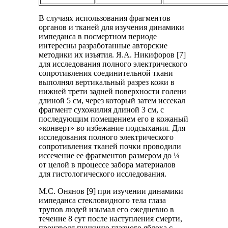
В случаях использования фрагментов
органов и тканей для изучения динамики
импеданса в посмертном периоде
интересны разработанные авторские
методики их изъятия. Я.А. Никифоров [7]
для исследования полного электрического
сопротивления соединительной ткани
выполнял вертикальный разрез кожи в
нижней трети задней поверхности голени
длиной 5 см, через который затем иссекал
фрагмент сухожилия длиной 3 см, с
последующим помещением его в кожаный
«конверт» во избежание подсыхания. Для
исследования полного электрического
сопротивления тканей почки проводили
иссечение ее фрагментов размером до ¼
от целой в процессе забора материалов
для гистологического исследования.
М.С. Онянов [9] при изучении динамики
импеданса стекловидного тела глаза
трупов людей изымал его ежедневно в
течение 8 сут после наступления смерти,
производя пункцию глазного яблока с