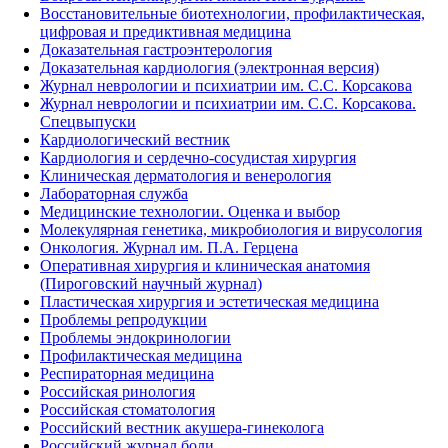
Восстановительные биотехнологии, профилактическая,
цифровая и предиктивная медицина
Доказательная гастроэнтерология
Доказательная кардиология (электронная версия)
Журнал неврологии и психиатрии им. С.С. Корсакова
Журнал неврологии и психиатрии им. С.С. Корсакова.
Спецвыпуски
Кардиологический вестник
Кардиология и сердечно-сосудистая хирургия
Клиническая дерматология и венерология
Лабораторная служба
Медицинские технологии. Оценка и выбор
Молекулярная генетика, микробиология и вирусология
Онкология. Журнал им. П.А. Герцена
Оперативная хирургия и клиническая анатомия
(Пироговский научный журнал)
Пластическая хирургия и эстетическая медицина
Проблемы репродукции
Проблемы эндокринологии
Профилактическая медицина
Респираторная медицина
Российская ринология
Российская стоматология
Российский вестник акушера-гинеколога
Российский журнал боли