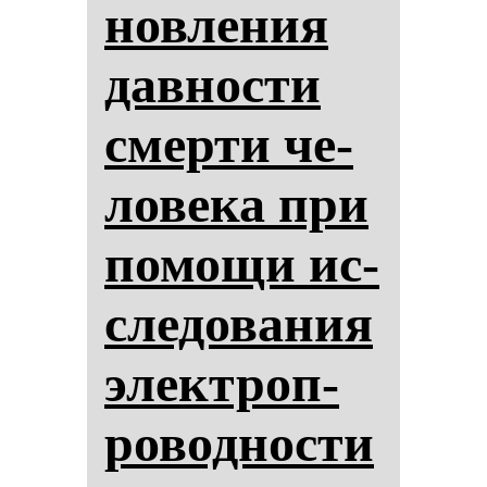
нов­ле­ния
дав­нос­ти
смер­ти че­
ло­ве­ка при
по­мо­щи ис­
сле­до­ва­ния
элек­троп­
ро­вод­нос­ти