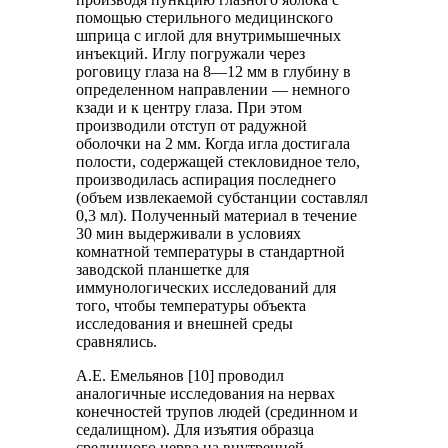
помощью стерильного медицинского
шприца с иглой для внутримышечных
инъекций. Иглу погружали через
роговицу глаза на 8—12 мм в глубину в
определенном направлении — немного
кзади и к центру глаза. При этом
производили отступ от радужной
оболочки на 2 мм. Когда игла достигала
полости, содержащей стекловидное тело,
производилась аспирация последнего
(объем извлекаемой субстанции составлял
0,3 мл). Полученный материал в течение
30 мин выдерживали в условиях
комнатной температуры в стандартной
заводской планшетке для
иммунологических исследований для
того, чтобы температуры объекта
исследования и внешней среды
сравнялись.
А.Е. Емельянов [10] проводил
аналогичные исследования на нервах
конечностей трупов людей (срединном и
седалищном). Для изъятия образца
срединного нерва на внутренней