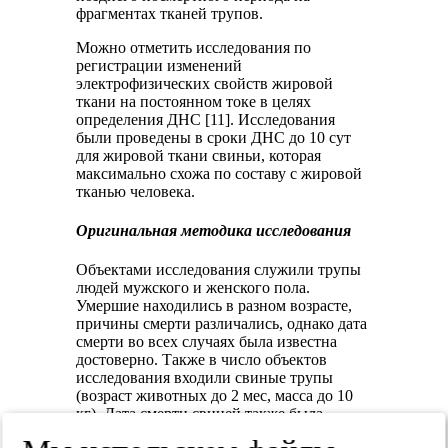
фрагментах тканей трупов.
Можно отметить исследования по
регистрации изменений
электрофизических свойств жировой
ткани на постоянном токе в целях
определения ДНС [11]. Исследования
были проведены в сроки ДНС до 10 сут
для жировой ткани свиньи, которая
максимально схожа по составу с жировой
тканью человека.
Оригинальная методика исследования
Объектами исследования служили трупы
людей мужского и женского пола.
Умершие находились в разном возрасте,
причины смерти различались, однако дата
смерти во всех случаях была известна
достоверно. Также в число объектов
исследования входили свиные трупы
(возраст животных до 2 мес, масса до 10
кг). Дата смерти свиней также была
известна достоверно. Свиньи были