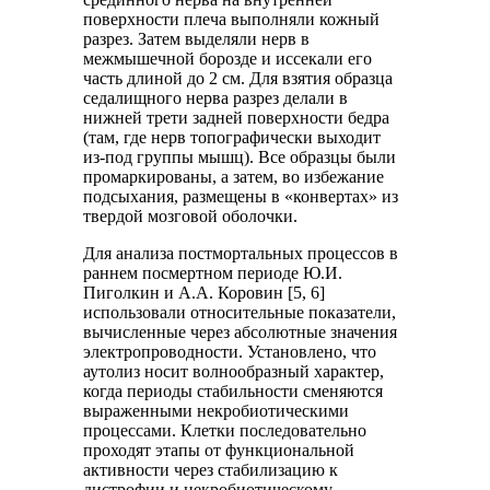
поверхности плеча выполняли кожный
разрез. Затем выделяли нерв в
межмышечной борозде и иссекали его
часть длиной до 2 см. Для взятия образца
седалищного нерва разрез делали в
нижней трети задней поверхности бедра
(там, где нерв топографически выходит
из-под группы мышц). Все образцы были
промаркированы, а затем, во избежание
подсыхания, размещены в «конвертах» из
твердой мозговой оболочки.
Для анализа постмортальных процессов в
раннем посмертном периоде Ю.И.
Пиголкин и А.А. Коровин [5, 6]
использовали относительные показатели,
вычисленные через абсолютные значения
электропроводности. Установлено, что
аутолиз носит волнообразный характер,
когда периоды стабильности сменяются
выраженными некробиотическими
процессами. Клетки последовательно
проходят этапы от функциональной
активности через стабилизацию к
дистрофии и некробиотическому