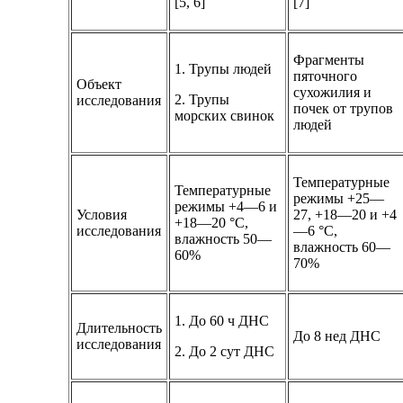
[5, 6]
[7]
Фрагменты
1. Трупы людей
пяточного
Объект
сухожилия и
2. Трупы
исследования
почек от трупов
морских свинок
людей
Температурные
Температурные
режимы +25—
режимы +4—6 и
Условия
27, +18—20 и +4
+18—20 °C,
исследования
—6 °C,
влажность 50—
влажность 60—
60%
70%
1. До 60 ч ДНС
Длительность
До 8 нед ДНС
исследования
2. До 2 сут ДНС