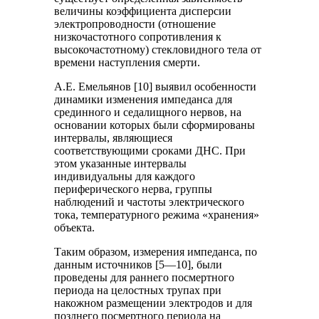
величины коэффициента дисперсии
электропроводности (отношение
низкочастотного сопротивления к
высокочастотному) стекловидного тела от
времени наступления смерти.
А.Е. Емельянов [10] выявил особенности
динамики изменения импеданса для
срединного и седалищного нервов, на
основании которых были сформированы
интервалы, являющиеся
соответствующими сроками ДНС. При
этом указанные интервалы
индивидуальны для каждого
периферического нерва, группы
наблюдений и частоты электрического
тока, температурного режима «хранения»
объекта.
Таким образом, измерения импеданса, по
данным источников [5—10], были
проведены для раннего посмертного
периода на целостных трупах при
накожном размещении электродов и для
позднего посмертного периода на