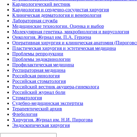
Кардиологический вестник
Кардиология и сердечно-сосудистая хирургия
Клиническая дерматология и венерология
Лабораторная служба
Медицинские технологии. Оценка и выбор
Молекулярная генетика, микробиология и вирусология
Онкология. Журнал им. П.А. Герцена
Оперативная хирургия и клиническая анатомия (Пирогов
Пластическая хирургия и эстетическая медицина
Проблемы репродукции
Проблемы эндокринологии
Профилактическая медицина
Респираторная медицина
Российская ринология
Российская стоматология
Российский вестник акушера-гинеколога
Российский журнал боли
Стоматология
Судебно-медицинская экспертиза
Терапевтический архив
Флебология
Хирургия. Журнал им. Н.И. Пирогова
Эндоскопическая хирургия