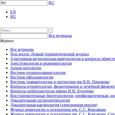
RU
EN
RU
Все журналы
Журнал
Все журналы
Non nocere. Новый терапевтический журнал
Адаптивная медицинская иммунология и вопросы обществ
Анестезиология и реаниматология
Архив патологии
Вестник оториноларингологии
Вестник офтальмологии
Вестник травматологии и ортопедии им Н.Н. Приорова
Вопросы курортологии, физиотерапии и лечебной физичес
Вопросы нейрохирургии имени Н.Н. Бурденко
Восстановительные биотехнологии, профилактическая, ц
Доказательная гастроэнтерология
Доказательная кардиология (электронная версия)
Журнал неврологии и психиатрии им. С.С. Корсакова
Журнал неврологии и психиатрии им. С.С. Корсакова. Сп