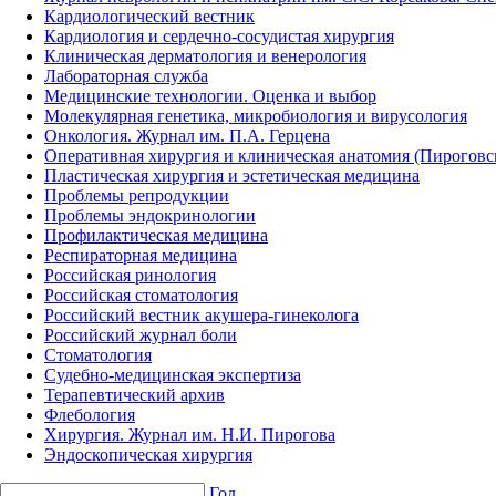
Кардиологический вестник
Кардиология и сердечно-сосудистая хирургия
Клиническая дерматология и венерология
Лабораторная служба
Медицинские технологии. Оценка и выбор
Молекулярная генетика, микробиология и вирусология
Онкология. Журнал им. П.А. Герцена
Оперативная хирургия и клиническая анатомия (Пирогов
Пластическая хирургия и эстетическая медицина
Проблемы репродукции
Проблемы эндокринологии
Профилактическая медицина
Респираторная медицина
Российская ринология
Российская стоматология
Российский вестник акушера-гинеколога
Российский журнал боли
Стоматология
Судебно-медицинская экспертиза
Терапевтический архив
Флебология
Хирургия. Журнал им. Н.И. Пирогова
Эндоскопическая хирургия
Год