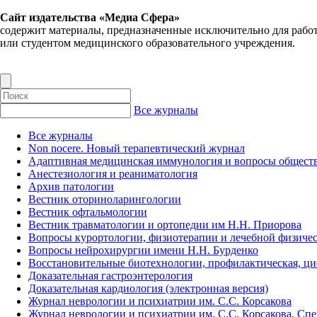
Сайт издательства «Медиа Сфера»
содержит материалы, предназначенные исключительно для рабо
или студентом медицинского образовательного учреждения.
Все журналы
Все журналы
Non nocere. Новый терапевтический журнал
Адаптивная медицинская иммунология и вопросы обществ
Анестезиология и реаниматология
Архив патологии
Вестник оториноларингологии
Вестник офтальмологии
Вестник травматологии и ортопедии им Н.Н. Приорова
Вопросы курортологии, физиотерапии и лечебной физичес
Вопросы нейрохирургии имени Н.Н. Бурденко
Восстановительные биотехнологии, профилактическая, ц
Доказательная гастроэнтерология
Доказательная кардиология (электронная версия)
Журнал неврологии и психиатрии им. С.С. Корсакова
Журнал неврологии и психиатрии им. С.С. Корсакова. Сп