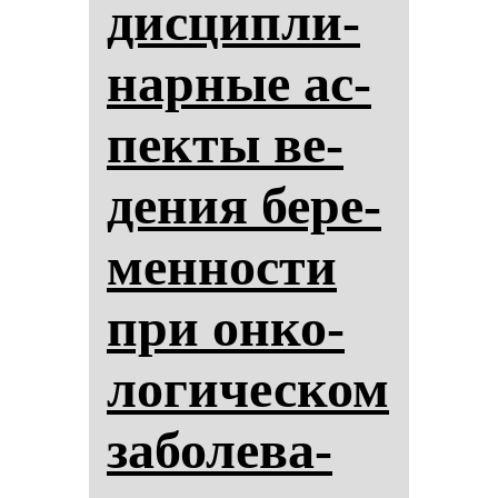
дис­цип­ли­
нар­ные ас­
пек­ты ве­
де­ния бе­ре­
мен­нос­ти
при он­ко­
ло­ги­чес­ком
за­бо­ле­ва­