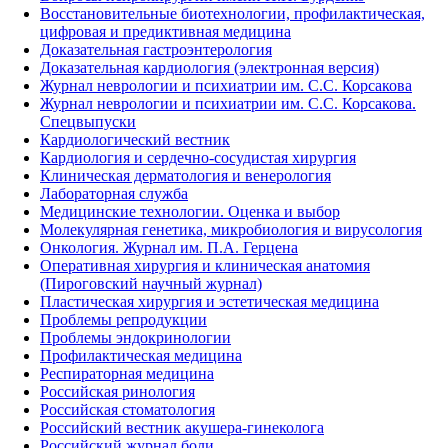
Восстановительные биотехнологии, профилактическая,
цифровая и предиктивная медицина
Доказательная гастроэнтерология
Доказательная кардиология (электронная версия)
Журнал неврологии и психиатрии им. С.С. Корсакова
Журнал неврологии и психиатрии им. С.С. Корсакова.
Спецвыпуски
Кардиологический вестник
Кардиология и сердечно-сосудистая хирургия
Клиническая дерматология и венерология
Лабораторная служба
Медицинские технологии. Оценка и выбор
Молекулярная генетика, микробиология и вирусология
Онкология. Журнал им. П.А. Герцена
Оперативная хирургия и клиническая анатомия
(Пироговский научный журнал)
Пластическая хирургия и эстетическая медицина
Проблемы репродукции
Проблемы эндокринологии
Профилактическая медицина
Респираторная медицина
Российская ринология
Российская стоматология
Российский вестник акушера-гинеколога
Российский журнал боли