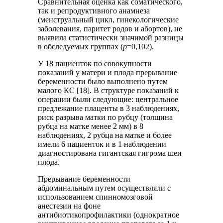
Сравнительная оценка как соматического,
так и репродуктивного анамнеза
(менструальный цикл, гинекологические
заболевания, паритет родов и абортов), не
выявила статистически значимой разницы
в обследуемых группах (
p
=0,102).
У 18 пациенток по совокупности
показаний у матери и плода прерывание
беременности было выполнено путем
малого КС [18]. В структуре показаний к
операции были следующие: центральное
предлежание плаценты в 3 наблюдениях,
риск разрыва матки по рубцу (толщина
рубца на матке менее 2 мм) в 8
наблюдениях, 2 рубца на матке и более
имели 6 пациенток и в 1 наблюдении
диагностирована гигантская гигрома шеи
плода.
Прерывание беременности
абдоминальным путем осуществляли с
использованием спинномозговой
анестезии на фоне
антибиотикопрофилактики (однократное