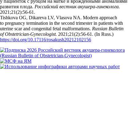
у пациенток с рубцом на матке и врожденными аномалиями
развития плода.
Российский вестник акушера-гинеколога.
2021;21(2):56‑61.
Tishkova OG, Dikareva LV, Vlasova NA. Modern approach
to pregnancy termination in the second trimester in patients with
uterine scar and congenital fetal malformations.
Russian Bulletin
of Obstetrician-Gynecologist.
2021;21(2):56‑61. (In Russ.)
https://doi.org/10.17116/rosakush20212102156