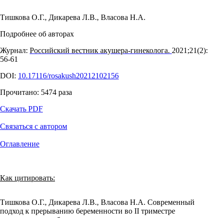
Тишкова О.Г.
,
Дикарева Л.В.
,
Власова Н.А.
Подробнее об авторах
Журнал:
Российский вестник акушера-гинеколога.
2021;21(2):
56‑61
DOI:
10.17116/rosakush20212102156
Прочитано:
5474
раза
Скачать PDF
Связаться с автором
Оглавление
Как цитировать:
Тишкова О.Г., Дикарева Л.В., Власова Н.А. Современный
подход к прерыванию беременности во II триместре