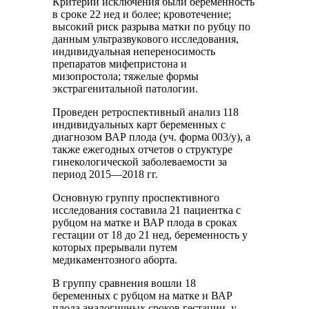
Критерии исключения были беременность
в сроке 22 нед и более; кровотечение;
высокий риск разрыва матки по рубцу по
данным ультразвукового исследования,
индивидуальная непереносимость
препаратов мифепристона и
мизопростола; тяжелые формы
экстрагенитальной патологии.
Проведен ретроспективный анализ 118
индивидуальных карт беременных с
диагнозом ВАР плода (уч. форма 003/у), а
также ежегодных отчетов о структуре
гинекологической заболеваемости за
период 2015—2018 гг.
Основную группу проспективного
исследования составила 21 пациентка с
рубцом на матке и ВАР плода в сроках
гестации от 18 до 21 нед, беременность у
которых прерывали путем
медикаментозного аборта.
В группу сравнения вошли 18
беременных с рубцом на матке и ВАР
плода аналогичных сроков гестации, у