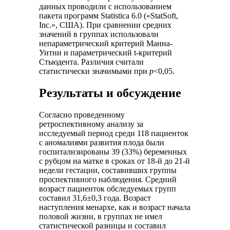
данных проводили с использованием
пакета программ Statistica 6.0 («StatSoft,
Inc.», США). При сравнении средних
значений в группах использовали
непараметрический критерий Манна-
Уитни и параметрический t-критерий
Стьюдента. Различия считали
статистически значимыми при
p
<0,05.
Результаты и обсуждение
Согласно проведенному
ретроспективному анализу за
исследуемый период среди 118 пациенток
с аномалиями развития плода были
госпитализированы 39 (33%) беременных
с рубцом на матке в сроках от 18-й до 21-й
недели гестации, составивших группы
проспективного наблюдения. Средний
возраст пациенток обследуемых групп
составил 31,6±0,3 года. Возраст
наступления менархе, как и возраст начала
половой жизни, в группах не имел
статистической разницы и составил