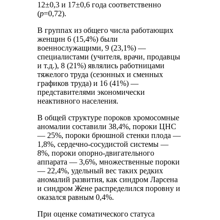
12±0,3 и 17±0,6 года соответственно
(
p
=0,72).
В группах из общего числа работающих
женщин 6 (15,4%) были
военнослужащими, 9 (23,1%) —
специалистами (учителя, врачи, продавцы
и т.д.), 8 (21%) являлись работницами
тяжелого труда (сезонных и сменных
графиков труда) и 16 (41%) —
представителями экономически
неактивного населения.
В общей структуре пороков хромосомные
аномалии составили 38,4%, пороки ЦНС
— 25%, пороки брюшной стенки плода —
1,8%, сердечно-сосудистой системы —
8%, пороки опорно-двигательного
аппарата — 3,6%, множественные пороки
— 22,4%, удельный вес таких редких
аномалий развития, как синдром Ларсена
и синдром Жене распределился поровну и
оказался равным 0,4%.
При оценке соматического статуса