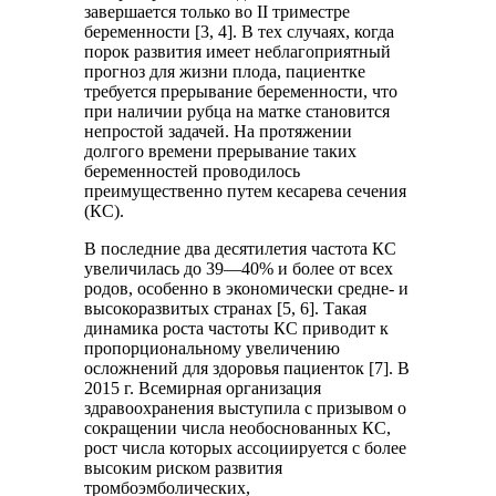
завершается только во II триместре
беременности [3, 4]. В тех случаях, когда
порок развития имеет неблагоприятный
прогноз для жизни плода, пациентке
требуется прерывание беременности, что
при наличии рубца на матке становится
непростой задачей. На протяжении
долгого времени прерывание таких
беременностей проводилось
преимущественно путем кесарева сечения
(КС).
В последние два десятилетия частота КС
увеличилась до 39—40% и более от всех
родов, особенно в экономически средне- и
высокоразвитых странах [5, 6]. Такая
динамика роста частоты КС приводит к
пропорциональному увеличению
осложнений для здоровья пациенток [7]. В
2015 г. Всемирная организация
здравоохранения выступила с призывом о
сокращении числа необоснованных КС,
рост числа которых ассоциируется с более
высоким риском развития
тромбоэмболических,