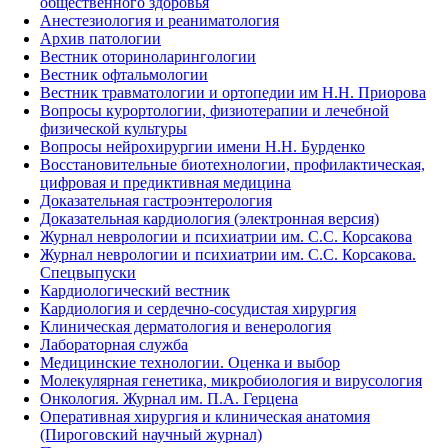
общественного здоровья
Анестезиология и реаниматология
Архив патологии
Вестник оториноларингологии
Вестник офтальмологии
Вестник травматологии и ортопедии им Н.Н. Приорова
Вопросы курортологии, физиотерапии и лечебной
физической культуры
Вопросы нейрохирургии имени Н.Н. Бурденко
Восстановительные биотехнологии, профилактическая,
цифровая и предиктивная медицина
Доказательная гастроэнтерология
Доказательная кардиология (электронная версия)
Журнал неврологии и психиатрии им. С.С. Корсакова
Журнал неврологии и психиатрии им. С.С. Корсакова.
Спецвыпуски
Кардиологический вестник
Кардиология и сердечно-сосудистая хирургия
Клиническая дерматология и венерология
Лабораторная служба
Медицинские технологии. Оценка и выбор
Молекулярная генетика, микробиология и вирусология
Онкология. Журнал им. П.А. Герцена
Оперативная хирургия и клиническая анатомия
(Пироговский научный журнал)