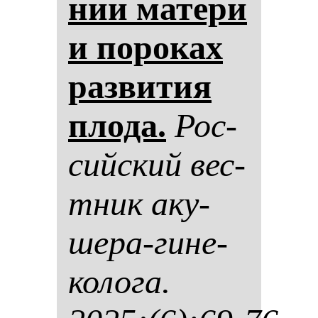
нии ма­те­ри
и по­ро­ках
раз­ви­тия
пло­да.
Рос­
сий­ский вес­
тник аку­
ше­ра-ги­не­
ко­ло­га.