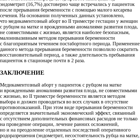
эндометрит (16,7%) достоверно чаще встречались у пациенток
после прерывания беременности с помощью малого кесарева
сечения. На основании полученных данных установлено,
что медикаментозный аборт во II триместре гестации у женщин
с рубцом на матке и врожденными аномалиями развития плода,
не совместимыми с жизнью, является наиболее безопасным,
малоинвазивным методом прерывания беременности
с благоприятным течением постабортного периода. Применение
данного метода прерывания беременности позволило сократить
восстановительный период, а также длительность пребывания
пациенток в стационаре почти в 2 раза.
ЗАКЛЮЧЕНИЕ
Медикаментозный аборт у пациенток с рубцом на матке
и врожденными аномалиями развития плода, не совместимыми
с жизнью, во II триместре беременности является методом
выбора и должен проводиться во всех случаях в отсутствие
противопоказаний. При этом виде прерывания беременности
определяется значительный экономический эффект, связанный
с отсутствием дополнительных финансовых расходов не только
на проведение операции, лечение ранних осложнений,
но и на преодоление отдаленных последствий оперативного
родоразрешения (эндометрит, несостоятельность рубца на матке,