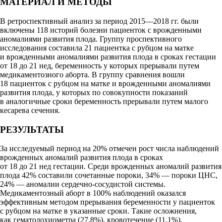
МАТЕРИАЛ И МЕТОДЫ
В ретроспективный анализ за период 2015—2018 гг. были
включены 118 историй болезни пациенток с врожденными
аномалиями развития плода. Группу проспективного
исследования составила 21 пациентка с рубцом на матке
и врожденными аномалиями развития плода в сроках гестации
от 18 до 21 нед, беременность у которых прерывали путем
медикаментозного аборта. В группу сравнения вошли
18 пациенток с рубцом на матке и врожденными аномалиями
развития плода, у которых по совокупности показаний
в аналогичные сроки беременность прерывали путем малого
кесарева сечения.
РЕЗУЛЬТАТЫ
За исследуемый период на 20% отмечен рост числа наблюдений
врожденных аномалий развития плода в сроках
от 18 до 21 нед гестации. Среди врожденных аномалий развития
плода 42% составили сочетанные пороки, 34% — пороки ЦНС,
24% — аномалии сердечно-сосудистой системы.
Медикаментозный аборт в 100% наблюдений оказался
эффективным методом прерывания беременности у пациенток
с рубцом на матке в указанные сроки. Такие осложнения,
как гематолохиометра (27,8%), кровотечение (11,1%),