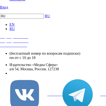
Вход
RU
EN
RU
+7 (495) 482-4118
+7 (495) 482-4329
+8 800 250-18-12
(бесплатный номер по вопросам подписки)
пн-пт с 10 до 18
Издательство «Медиа Сфера»
а/я 54, Москва, Россия, 127238
info@mediasphera.ru
вКонтакте
Tel