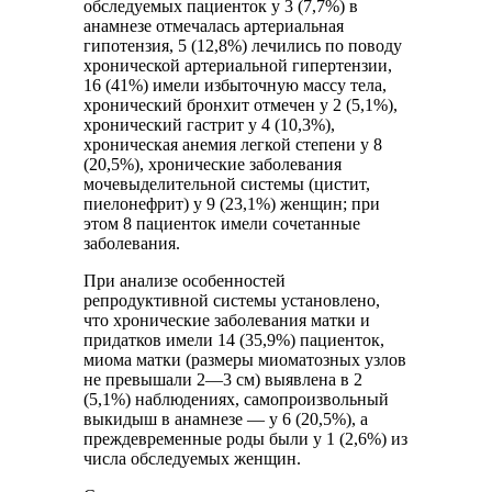
обследуемых пациенток у 3 (7,7%) в
анамнезе отмечалась артериальная
гипотензия, 5 (12,8%) лечились по поводу
хронической артериальной гипертензии,
16 (41%) имели избыточную массу тела,
хронический бронхит отмечен у 2 (5,1%),
хронический гастрит у 4 (10,3%),
хроническая анемия легкой степени у 8
(20,5%), хронические заболевания
мочевыделительной системы (цистит,
пиелонефрит) у 9 (23,1%) женщин; при
этом 8 пациенток имели сочетанные
заболевания.
При анализе особенностей
репродуктивной системы установлено,
что хронические заболевания матки и
придатков имели 14 (35,9%) пациенток,
миома матки (размеры миоматозных узлов
не превышали 2—3 см) выявлена в 2
(5,1%) наблюдениях, самопроизвольный
выкидыш в анамнезе — у 6 (20,5%), а
преждевременные роды были у 1 (2,6%) из
числа обследуемых женщин.