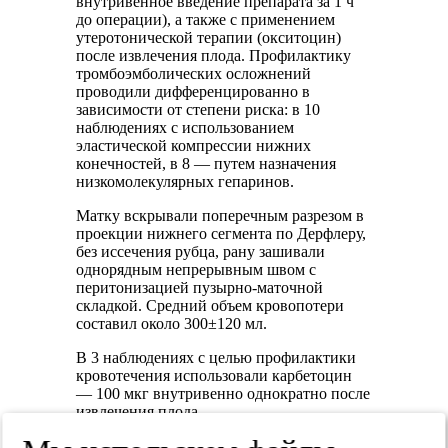
внутривенное введение препарата за 1 ч
до операции), а также с применением
утеротонической терапии (окситоцин)
после извлечения плода. Профилактику
тромбоэмболических осложнений
проводили дифференцированно в
зависимости от степени риска: в 10
наблюдениях с использованием
эластической компрессии нижних
конечностей, в 8 — путем назначения
низкомолекулярных гепаринов.
Матку вскрывали поперечным разрезом в
проекции нижнего сегмента по Дерфлеру,
без иссечения рубца, рану зашивали
однорядным непрерывным швом с
перитонизацией пузырно-маточной
складкой. Средний объем кровопотери
составил около 300±120 мл.
В 3 наблюдениях с целью профилактики
кровотечения использовали карбетоцин
— 100 мкг внутривенно однократно после
извлечения плода.
В 2 (11,1%) наблюдениях операция