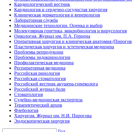
Кардиологический вестник
Кардиология и сердечно-сосудистая хирургия
Клиническая дерматология и венерология
Лабораторная служба
Медицинские технологии. Оценка и выбор
Молекулярная генетика, микробиология и вирусология
Онкология. Журнал им. П.А. Герцена
Оперативная хирургия и клиническая анатомия (Пирого
Пластическая хирургия и эстетическая медицина
Проблемы репродукции
Проблемы эндокринологии
Профилактическая медицина
Респираторная медицина
Российская ринология
Российская стоматология
Российский вестник акушера-гинеколога
Российский журнал боли
Стоматология
Судебно-медицинская экспертиза
Терапевтический архив
Флебология
Хирургия. Журнал им. Н.И. Пирогова
Эндоскопическая хирургия
Год