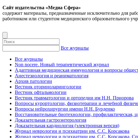
Сайт издательства «Медиа Сфера»
содержит материалы, предназначенные исключительно для раб
работником или студентом медицинского образовательного уч
Все журналы
Все журналы
Non nocere. Новый терапевтический журнал
Адаптивная медицинская иммунология и вопросы общест
Анестезиология и реаниматология
Архив патологии
Вестник оториноларингологии
Вестник офтальмологии
Вестник травматологии и ортопедии им Н.Н. Приорова
Вопросы курортологии, физиотерапии и лечебной физиче
Вопросы нейрохирургии имени Н.Н. Бурденко
Восстановительные биотехнологии, профилактическая, 
Доказательная гастроэнтерология
Доказательная кардиология (электронная версия)
Журнал неврологии и психиатрии им. С.С. Корсакова
Журнал неврологии и психиатрии им. С.С. Корсакова. С