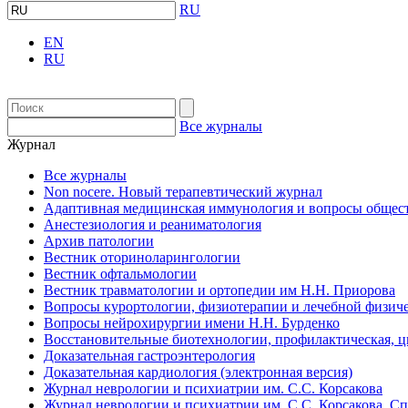
RU
EN
RU
Все журналы
Журнал
Все журналы
Non nocere. Новый терапевтический журнал
Адаптивная медицинская иммунология и вопросы общест
Анестезиология и реаниматология
Архив патологии
Вестник оториноларингологии
Вестник офтальмологии
Вестник травматологии и ортопедии им Н.Н. Приорова
Вопросы курортологии, физиотерапии и лечебной физиче
Вопросы нейрохирургии имени Н.Н. Бурденко
Восстановительные биотехнологии, профилактическая, 
Доказательная гастроэнтерология
Доказательная кардиология (электронная версия)
Журнал неврологии и психиатрии им. С.С. Корсакова
Журнал неврологии и психиатрии им. С.С. Корсакова. С