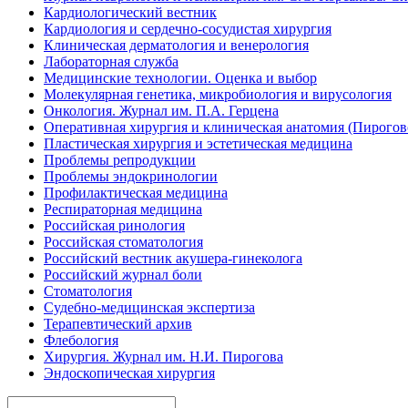
Кардиологический вестник
Кардиология и сердечно-сосудистая хирургия
Клиническая дерматология и венерология
Лабораторная служба
Медицинские технологии. Оценка и выбор
Молекулярная генетика, микробиология и вирусология
Онкология. Журнал им. П.А. Герцена
Оперативная хирургия и клиническая анатомия (Пирого
Пластическая хирургия и эстетическая медицина
Проблемы репродукции
Проблемы эндокринологии
Профилактическая медицина
Респираторная медицина
Российская ринология
Российская стоматология
Российский вестник акушера-гинеколога
Российский журнал боли
Стоматология
Судебно-медицинская экспертиза
Терапевтический архив
Флебология
Хирургия. Журнал им. Н.И. Пирогова
Эндоскопическая хирургия