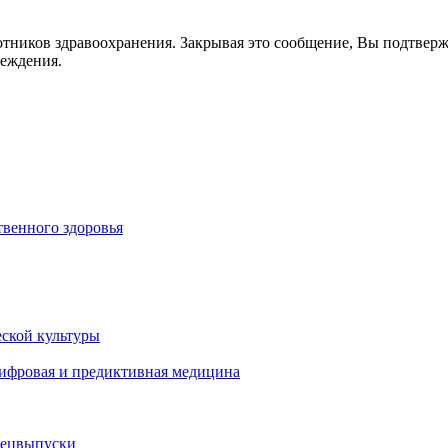
отников здравоохранения. Закрывая это сообщение, Вы подтвер
реждения.
венного здоровья
ской культуры
цифровая и предиктивная медицина
пецвыпуски