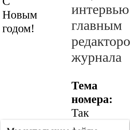
С
Новым
годом!
Тема
номера:
Так
сложилось.