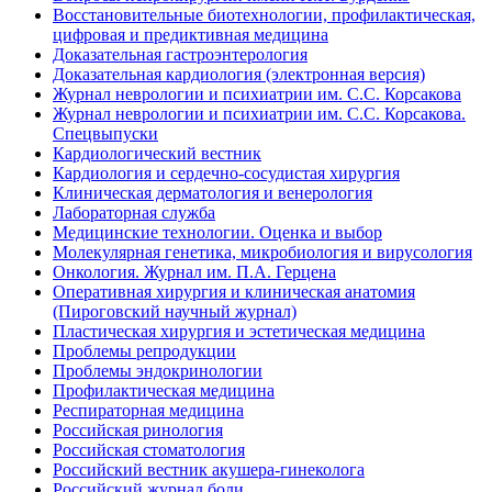
Восстановительные биотехнологии, профилактическая,
цифровая и предиктивная медицина
Доказательная гастроэнтерология
Доказательная кардиология (электронная версия)
Журнал неврологии и психиатрии им. С.С. Корсакова
Журнал неврологии и психиатрии им. С.С. Корсакова.
Спецвыпуски
Кардиологический вестник
Кардиология и сердечно-сосудистая хирургия
Клиническая дерматология и венерология
Лабораторная служба
Медицинские технологии. Оценка и выбор
Молекулярная генетика, микробиология и вирусология
Онкология. Журнал им. П.А. Герцена
Оперативная хирургия и клиническая анатомия
(Пироговский научный журнал)
Пластическая хирургия и эстетическая медицина
Проблемы репродукции
Проблемы эндокринологии
Профилактическая медицина
Респираторная медицина
Российская ринология
Российская стоматология
Российский вестник акушера-гинеколога
Российский журнал боли