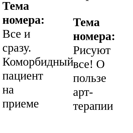
Тема
номера:
Тема
Все и
номера:
сразу.
Рисуют
Коморбидный
все! О
пациент
пользе
на
арт-
приеме
терапии