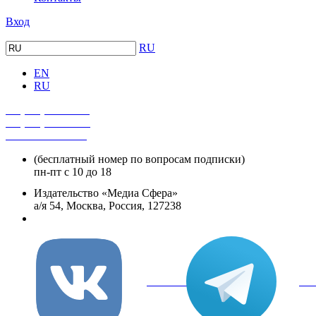
Вход
RU
EN
RU
+7 (495) 482-4118
+7 (495) 482-4329
+8 800 250-18-12
(бесплатный номер по вопросам подписки)
пн-пт с 10 до 18
Издательство «Медиа Сфера»
а/я 54, Москва, Россия, 127238
info@mediasphera.ru
вКонтакте
Tel