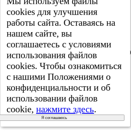
Мы используем файлы
Новый
cооkies для улучшения
взгляд
работы сайта. Оставаясь на
нашем сайте, вы
на
соглашаетесь с условиями
коморбидно
использования файлов
пациента
cооkies. Чтобы ознакомиться
с нашими Положениями о
+
конфиденциальности и об
интервью
использовании файлов
с
cookie,
нажмите здесь
.
главным
Я соглашаюсь