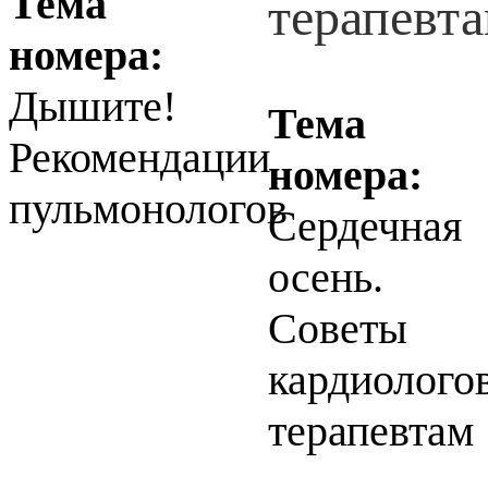
Тема
номера:
Дышите!
Тема
Рекомендации
номера:
пульмонологов
Сердечная
осень.
Советы
кардиолого
терапевтам