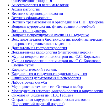
общественного здоровья
Анестезиология и реаниматология
Архив патологии
Вестник оториноларингологии
Вестник офтальмологии
Вестник травматологии и ортопедии им Н.Н. Приорова
Вопросы курортологии, физиотерапии и лечебной
физической культуры
Вопросы нейрохирургии имени Н.Н. Бурденко
Восстановительные биотехнологии, профилактическая,
цифровая и предиктивная медицина
Доказательная гастроэнтерология
Доказательная кардиология (электронная версия)
Журнал неврологии и психиатрии им. С.С. Корсакова
Журнал неврологии и психиатрии им. С.С. Корсакова.
Спецвыпуски
Кардиологический вестник
Кардиология и сердечно-сосудистая хирургия
Клиническая дерматология и венерология
Лабораторная служба
Медицинские технологии. Оценка и выбор
Молекулярная генетика, микробиология и вирусология
Онкология. Журнал им. П.А. Герцена
Оперативная хирургия и клиническая анатомия
(Пироговский научный журнал)