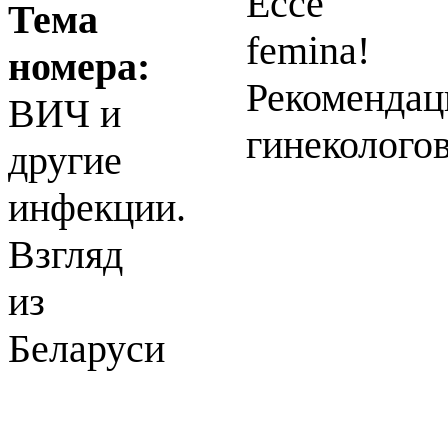
Ecce
Тема
femina!
номера:
Рекомендац
ВИЧ и
гинеколого
другие
инфекции.
Взгляд
из
Беларуси