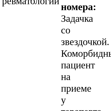
ревматологии
номера:
Задачка
со
звездочкой.
Коморбидн
пациент
на
приеме
у