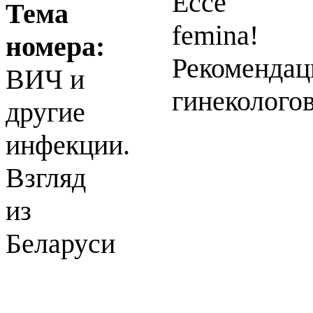
Ecce
Тема
femina!
номера:
Рекомендац
ВИЧ и
гинеколого
другие
инфекции.
Взгляд
из
Беларуси