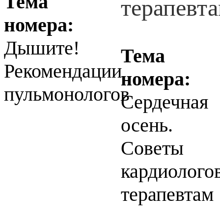
Тема
номера:
Дышите!
Тема
Рекомендации
номера:
пульмонологов
Сердечная
осень.
Советы
кардиолого
терапевтам