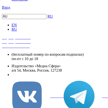
Вход
RU
EN
RU
+7 (495) 482-4118
+7 (495) 482-4329
+8 800 250-18-12
(бесплатный номер по вопросам подписки)
пн-пт с 10 до 18
Издательство «Медиа Сфера»
а/я 54, Москва, Россия, 127238
info@mediasphera.ru
вКонтакте
Tel