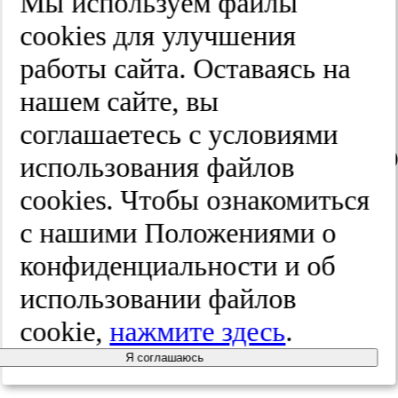
Мы используем файлы
Новый
cооkies для улучшения
взгляд
работы сайта. Оставаясь на
нашем сайте, вы
на
соглашаетесь с условиями
коморбидно
использования файлов
пациента
cооkies. Чтобы ознакомиться
с нашими Положениями о
+
конфиденциальности и об
интервью
использовании файлов
с
cookie,
нажмите здесь
.
главным
Я соглашаюсь