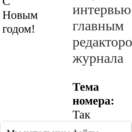
С
Новым
годом!
Тема
номера:
Так
сложилось.