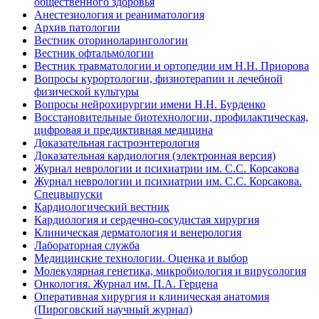
общественного здоровья
Анестезиология и реаниматология
Архив патологии
Вестник оториноларингологии
Вестник офтальмологии
Вестник травматологии и ортопедии им Н.Н. Приорова
Вопросы курортологии, физиотерапии и лечебной
физической культуры
Вопросы нейрохирургии имени Н.Н. Бурденко
Восстановительные биотехнологии, профилактическая,
цифровая и предиктивная медицина
Доказательная гастроэнтерология
Доказательная кардиология (электронная версия)
Журнал неврологии и психиатрии им. С.С. Корсакова
Журнал неврологии и психиатрии им. С.С. Корсакова.
Спецвыпуски
Кардиологический вестник
Кардиология и сердечно-сосудистая хирургия
Клиническая дерматология и венерология
Лабораторная служба
Медицинские технологии. Оценка и выбор
Молекулярная генетика, микробиология и вирусология
Онкология. Журнал им. П.А. Герцена
Оперативная хирургия и клиническая анатомия
(Пироговский научный журнал)