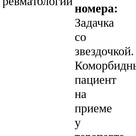
ревматологии
номера:
Задачка
со
звездочкой.
Коморбидн
пациент
на
приеме
у