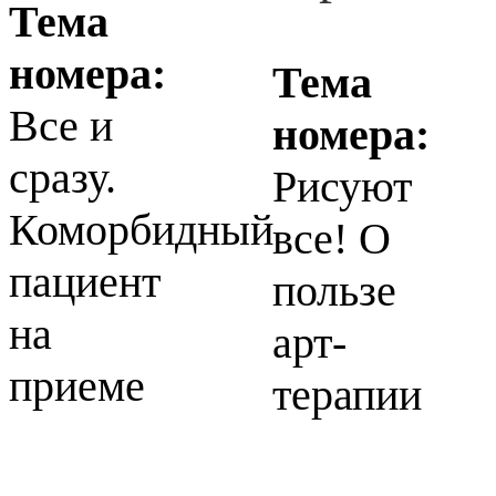
Тема
номера:
Тема
Все и
номера:
сразу.
Рисуют
Коморбидный
все! О
пациент
пользе
на
арт-
приеме
терапии