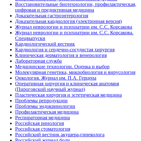
Восстановительные биотехнологии, профилактическая,
цифровая и предиктивная медицина
Доказательная гастроэнтерология
Доказательная кардиология (электронная версия)
Журнал неврологии и психиатрии им. С.С. Корсакова
Журнал неврологии и психиатрии им. С.С. Корсакова.
Спецвыпуски
Кардиологический вестник
Кардиология и сердечно-сосудистая хирургия
Клиническая дерматология и венерология
Лабораторная служба
Медицинские технологии. Оценка и выбор
Молекулярная генетика, микробиология и вирусология
Онкология. Журнал им. П.А. Герцена
Оперативная хирургия и клиническая анатомия
(Пироговский научный журнал)
Пластическая хирургия и эстетическая медицина
Проблемы репродукции
Проблемы эндокринологии
Профилактическая медицина
Респираторная медицина
Российская ринология
Российская стоматология
Российский вестник акушера-гинеколога
Российский журнал боли