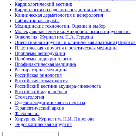
Кардиологический вестник
Кардиология и сердечно-сосудистая хирургия
Клиническая дерматология и венерология
Лабораторная служба
Медицинские технологии. Оценка и выбор
Молекулярная генетика, микробиология и вирусология
Онкология. Журнал им. П.А. Герцена
Оперативная хирургия и клиническая анатомия (Пирого
Пластическая хирургия и эстетическая медицина
Проблемы репродукции
Проблемы эндокринологии
Профилактическая медицина
Респираторная медицина
Российская ринология
Российская стоматология
Российский вестник акушера-гинеколога
Российский журнал боли
Стоматология
Судебно-медицинская экспертиза
Терапевтический архив
Флебология
Хирургия. Журнал им. Н.И. Пирогова
Эндоскопическая хирургия