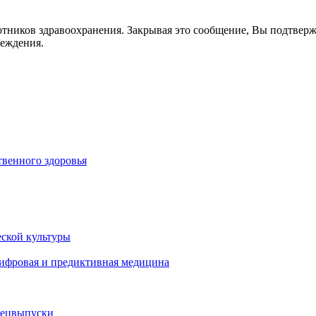
отников здравоохранения. Закрывая это сообщение, Вы подтвер
реждения.
венного здоровья
ской культуры
цифровая и предиктивная медицина
пецвыпуски