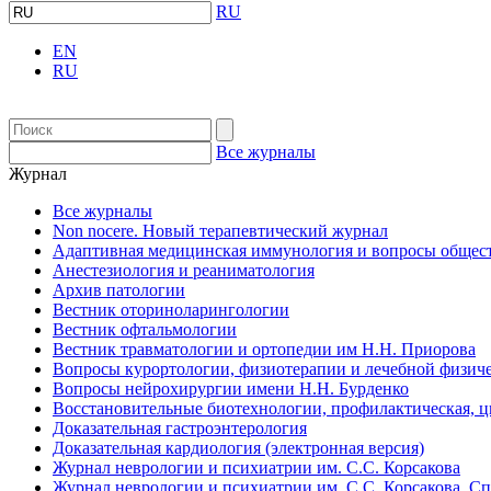
RU
EN
RU
Все журналы
Журнал
Все журналы
Non nocere. Новый терапевтический журнал
Адаптивная медицинская иммунология и вопросы общест
Анестезиология и реаниматология
Архив патологии
Вестник оториноларингологии
Вестник офтальмологии
Вестник травматологии и ортопедии им Н.Н. Приорова
Вопросы курортологии, физиотерапии и лечебной физиче
Вопросы нейрохирургии имени Н.Н. Бурденко
Восстановительные биотехнологии, профилактическая, 
Доказательная гастроэнтерология
Доказательная кардиология (электронная версия)
Журнал неврологии и психиатрии им. С.С. Корсакова
Журнал неврологии и психиатрии им. С.С. Корсакова. С