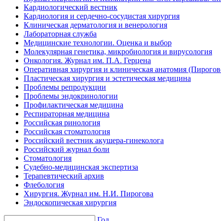
Кардиологический вестник
Кардиология и сердечно-сосудистая хирургия
Клиническая дерматология и венерология
Лабораторная служба
Медицинские технологии. Оценка и выбор
Молекулярная генетика, микробиология и вирусология
Онкология. Журнал им. П.А. Герцена
Оперативная хирургия и клиническая анатомия (Пирого
Пластическая хирургия и эстетическая медицина
Проблемы репродукции
Проблемы эндокринологии
Профилактическая медицина
Респираторная медицина
Российская ринология
Российская стоматология
Российский вестник акушера-гинеколога
Российский журнал боли
Стоматология
Судебно-медицинская экспертиза
Терапевтический архив
Флебология
Хирургия. Журнал им. Н.И. Пирогова
Эндоскопическая хирургия
Год