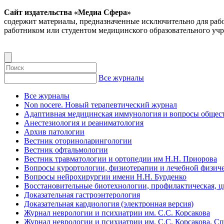
Сайт издательства «Медиа Сфера»
содержит материалы, предназначенные исключительно для раб
работником или студентом медицинского образовательного уч
Все журналы
Все журналы
Non nocere. Новый терапевтический журнал
Адаптивная медицинская иммунология и вопросы общест
Анестезиология и реаниматология
Архив патологии
Вестник оториноларингологии
Вестник офтальмологии
Вестник травматологии и ортопедии им Н.Н. Приорова
Вопросы курортологии, физиотерапии и лечебной физиче
Вопросы нейрохирургии имени Н.Н. Бурденко
Восстановительные биотехнологии, профилактическая, 
Доказательная гастроэнтерология
Доказательная кардиология (электронная версия)
Журнал неврологии и психиатрии им. С.С. Корсакова
Журнал неврологии и психиатрии им. С.С. Корсакова. С