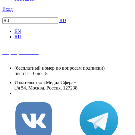
Вход
RU
EN
RU
+7 (495) 482-4118
+7 (495) 482-4329
+8 800 250-18-12
(бесплатный номер по вопросам подписки)
пн-пт с 10 до 18
Издательство «Медиа Сфера»
а/я 54, Москва, Россия, 127238
info@mediasphera.ru
вКонтакте
Tel