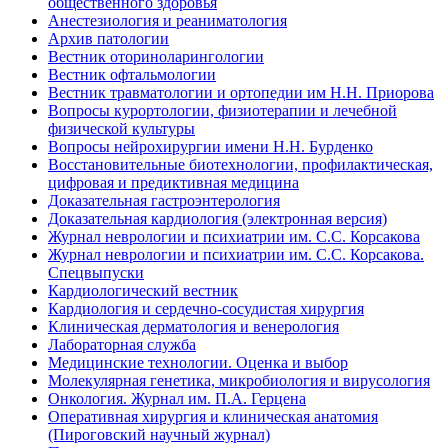
общественного здоровья
Анестезиология и реаниматология
Архив патологии
Вестник оториноларингологии
Вестник офтальмологии
Вестник травматологии и ортопедии им Н.Н. Приорова
Вопросы курортологии, физиотерапии и лечебной
физической культуры
Вопросы нейрохирургии имени Н.Н. Бурденко
Восстановительные биотехнологии, профилактическая,
цифровая и предиктивная медицина
Доказательная гастроэнтерология
Доказательная кардиология (электронная версия)
Журнал неврологии и психиатрии им. С.С. Корсакова
Журнал неврологии и психиатрии им. С.С. Корсакова.
Спецвыпуски
Кардиологический вестник
Кардиология и сердечно-сосудистая хирургия
Клиническая дерматология и венерология
Лабораторная служба
Медицинские технологии. Оценка и выбор
Молекулярная генетика, микробиология и вирусология
Онкология. Журнал им. П.А. Герцена
Оперативная хирургия и клиническая анатомия
(Пироговский научный журнал)