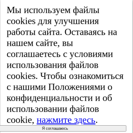
Край
Мы используем файлы
Улица
cооkies для улучшения
Дом
работы сайта. Оставаясь на
Квартира
нашем сайте, вы
Название юридического лица
соглашаетесь с условиями
ИНН
использования файлов
КПП
cооkies. Чтобы ознакомиться
с нашими Положениями о
Пароль
Пароль
конфиденциальности и об
Повторите пароль
использовании файлов
cookie,
нажмите здесь
.
Я соглашаюсь