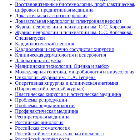
Восстановительные биотехнологии, профилактическая,
цифровая и предиктивная медицина
Доказательная гастроэнтерология
Доказательная кардиология (электронная версия)
Журнал неврологии и психиатрии им. С.С. Корсакова
Журнал неврологии и психиатрии им. С.С. Корсакова.
Спецвыпуски
Кардиологический вестник
Кардиология и сердечно-сосудистая хирургия
Клиническая дерматология и венерология
Лабораторная служба
Медицинские технологии. Оценка и выбор
Молекулярная генетика, микробиология и вирусология
Онкология. Журнал им. П.А. Герцена
Оперативная хирургия и клиническая анатомия
(Пироговский научный журнал)
Пластическая хирургия и эстетическая медицина
Проблемы репродукции
Проблемы эндокринологии
Профилактическая медицина
Респираторная медицина
Российская ринология
Российская стоматология
Российский вестник акушера-гинеколога
Российский журнал боли