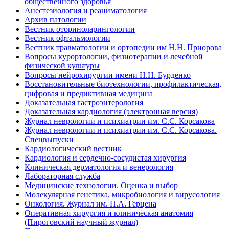
общественного здоровья
Анестезиология и реаниматология
Архив патологии
Вестник оториноларингологии
Вестник офтальмологии
Вестник травматологии и ортопедии им Н.Н. Приорова
Вопросы курортологии, физиотерапии и лечебной
физической культуры
Вопросы нейрохирургии имени Н.Н. Бурденко
Восстановительные биотехнологии, профилактическая,
цифровая и предиктивная медицина
Доказательная гастроэнтерология
Доказательная кардиология (электронная версия)
Журнал неврологии и психиатрии им. С.С. Корсакова
Журнал неврологии и психиатрии им. С.С. Корсакова.
Спецвыпуски
Кардиологический вестник
Кардиология и сердечно-сосудистая хирургия
Клиническая дерматология и венерология
Лабораторная служба
Медицинские технологии. Оценка и выбор
Молекулярная генетика, микробиология и вирусология
Онкология. Журнал им. П.А. Герцена
Оперативная хирургия и клиническая анатомия
(Пироговский научный журнал)