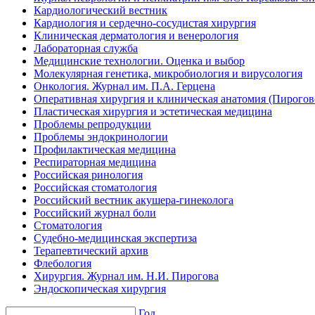
Кардиологический вестник
Кардиология и сердечно-сосудистая хирургия
Клиническая дерматология и венерология
Лабораторная служба
Медицинские технологии. Оценка и выбор
Молекулярная генетика, микробиология и вирусология
Онкология. Журнал им. П.А. Герцена
Оперативная хирургия и клиническая анатомия (Пирого
Пластическая хирургия и эстетическая медицина
Проблемы репродукции
Проблемы эндокринологии
Профилактическая медицина
Респираторная медицина
Российская ринология
Российская стоматология
Российский вестник акушера-гинеколога
Российский журнал боли
Стоматология
Судебно-медицинская экспертиза
Терапевтический архив
Флебология
Хирургия. Журнал им. Н.И. Пирогова
Эндоскопическая хирургия
Год