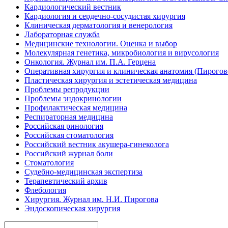
Кардиологический вестник
Кардиология и сердечно-сосудистая хирургия
Клиническая дерматология и венерология
Лабораторная служба
Медицинские технологии. Оценка и выбор
Молекулярная генетика, микробиология и вирусология
Онкология. Журнал им. П.А. Герцена
Оперативная хирургия и клиническая анатомия (Пирого
Пластическая хирургия и эстетическая медицина
Проблемы репродукции
Проблемы эндокринологии
Профилактическая медицина
Респираторная медицина
Российская ринология
Российская стоматология
Российский вестник акушера-гинеколога
Российский журнал боли
Стоматология
Судебно-медицинская экспертиза
Терапевтический архив
Флебология
Хирургия. Журнал им. Н.И. Пирогова
Эндоскопическая хирургия