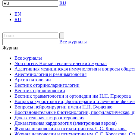
RU
EN
RU
Все журналы
Журнал
Все журналы
Non nocere. Новый терапевтический журнал
Адаптивная медицинская иммунология и вопросы общест
Анестезиология и реаниматология
Архив патологии
Вестник оториноларингологии
Вестник офтальмологии
Вестник травматологии и ортопедии им Н.Н. Приорова
Вопросы курортологии, физиотерапии и лечебной физиче
Вопросы нейрохирургии имени Н.Н. Бурденко
Восстановительные биотехнологии, профилактическая, 
Доказательная гастроэнтерология
Доказательная кардиология (электронная версия)
Журнал неврологии и психиатрии им. С.С. Корсакова
Журнал неврологии и психиатрии им. С.С. Корсакова. С