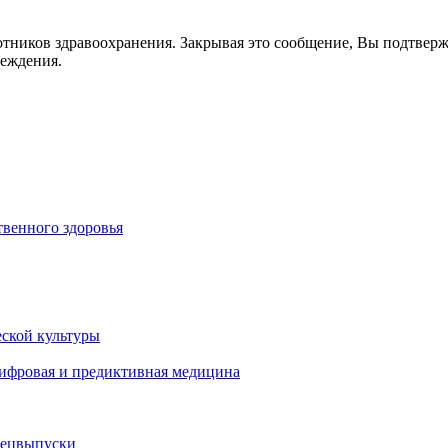
отников здравоохранения. Закрывая это сообщение, Вы подтвер
реждения.
венного здоровья
ской культуры
цифровая и предиктивная медицина
пецвыпуски