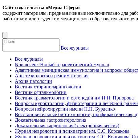
Сайт издательства «Медиа Сфера»
содержит материалы, предназначенные исключительно для раб
работником или студентом медицинского образовательного уч
Все журналы
Все журналы
Non nocere. Новый терапевтический журнал
Адаптивная медицинская иммунология и вопросы общест
Анестезиология и реаниматология
Архив патологии
Вестник оториноларингологии
Вестник офтальмологии
Вестник травматологии и ортопедии им Н.Н. Приорова
Вопросы курортологии, физиотерапии и лечебной физиче
Вопросы нейрохирургии имени Н.Н. Бурденко
Восстановительные биотехнологии, профилактическая, 
Доказательная гастроэнтерология
Доказательная кардиология (электронная версия)
Журнал неврологии и психиатрии им. С.С. Корсакова
Журнал неврологии и психиатрии им. С.С. Корсакова. С