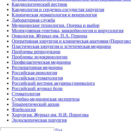
Кардиологический вестник
Кардиология и сердечно-сосудистая хирургия
Клиническая дерматология и венерология
Лабораторная служба
Медицинские технологии. Оценка и выбор
Молекулярная генетика, микробиология и вирусология
Онкология. Журнал им. П.А. Герцена
Оперативная хирургия и клиническая анатомия (Пирогов
Пластическая хирургия и эстетическая медицина
Проблемы репродукции
Проблемы эндокринологии
Профилактическая медицина
Респираторная медицина
Российская ринология
Российская стоматология
Российский вестник акушера-гинеколога
Российский журнал боли
Стоматология
Судебно-медицинская экспертиза
Терапевтический архив
Флебология
Хирургия. Журнал им. Н.И. Пирогова
Эндоскопическая хирургия
Год