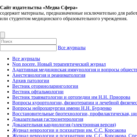
Сайт издательства «Медиа Сфера»
содержит материалы, предназначенные исключительно для рабо
или студентом медицинского образовательного учреждения.
Все журналы
Все журналы
Non nocere. Новый терапевтический журнал
Адаптивная медицинская иммунология и вопросы обществ
Анестезиология и реаниматология
Архив патологии
Вестник оториноларингологии
Вестник офтальмологии
Вестник травматологии и ортопедии им Н.Н. Приорова
Вопросы курортологии, физиотерапии и лечебной физичес
Вопросы нейрохирургии имени Н.Н. Бурденко
Восстановительные биотехнологии, профилактическая, ц
Доказательная гастроэнтерология
Доказательная кардиология (электронная версия)
Журнал неврологии и психиатрии им. С.С. Корсакова
Журнал неврологии и психиатрии им. С.С. Корсакова. Сп