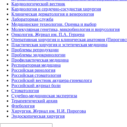
Кардиологический вестник
Кардиология и сердечно-сосудистая хирургия
Клиническая дерматология и венерология
Лабораторная служба
Медицинские технологии. Оценка и выбор
Молекулярная генетика, микробиология и вирусология
Онкология. Журнал им. П.А. Герцена
Оперативная хирургия и клиническая анатомия (Пирогов
Пластическая хирургия и эстетическая медицина
Проблемы репродукции
Проблемы эндокринологии
Профилактическая медицина
Респираторная медицина
Российская ринология
Российская стоматология
Российский вестник акушера-гинеколога
Российский журнал боли
Стоматология
Судебно-медицинская экспертиза
Терапевтический архив
Флебология
Хирургия. Журнал им. Н.И. Пирогова
Эндоскопическая хирургия