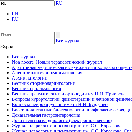
RU
EN
RU
Все журналы
Журнал
Все журналы
Non nocere. Новый терапевтический журнал
Адаптивная медицинская иммунология и вопросы обществ
Анестезиология и реаниматология
Архив патологии
Вестник оториноларингологии
Вестник офтальмологии
Вестник травматологии и ортопедии им Н.Н. Приорова
Вопросы курортологии, физиотерапии и лечебной физичес
Вопросы нейрохирургии имени Н.Н. Бурденко
Восстановительные биотехнологии, профилактическая, ц
Доказательная гастроэнтерология
Доказательная кардиология (электронная версия)
Журнал неврологии и психиатрии им. С.С. Корсакова
Журнал неврологии и психиатрии им. С.С. Корсакова. Сп