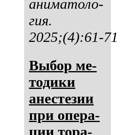
ани­ма­то­ло­
гия.
2025;(4):61-71
Вы­бор ме­
то­ди­ки
анес­те­зии
при опе­ра­
ции то­ра­