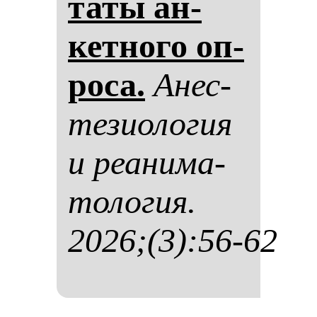
та­ты ан­
кет­но­го оп­
ро­са.
Анес­
те­зи­оло­гия
и ре­ани­ма­
то­ло­гия.
2026;(3):56-62