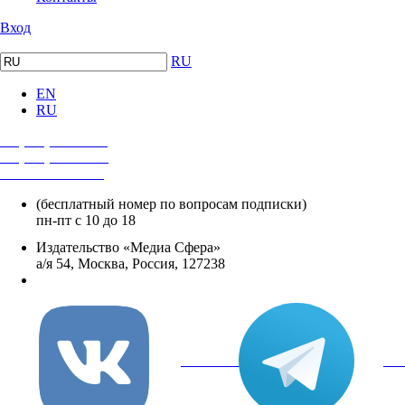
Вход
RU
EN
RU
+7 (495) 482-4118
+7 (495) 482-4329
+8 800 250-18-12
(бесплатный номер по вопросам подписки)
пн-пт с 10 до 18
Издательство «Медиа Сфера»
а/я 54, Москва, Россия, 127238
info@mediasphera.ru
вКонтакте
Tel