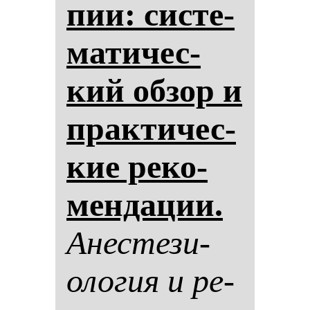
пии: сис­те­
ма­ти­чес­
кий об­зор и
прак­ти­чес­
кие ре­ко­
мен­да­ции.
Анес­те­зи­
оло­гия и ре­