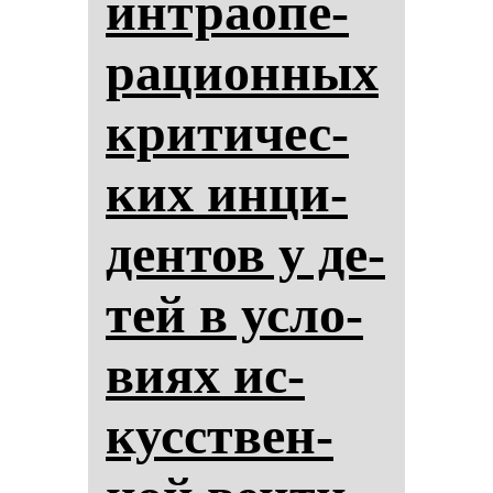
ин­тра­опе­
ра­ци­он­ных
кри­ти­чес­
ких ин­ци­
ден­тов у де­
тей в ус­ло­
ви­ях ис­
кусствен­