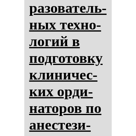
ра­зо­ва­тель­
ных тех­но­
ло­гий в
под­го­тов­ку
кли­ни­чес­
ких ор­ди­
на­то­ров по
анес­те­зи­