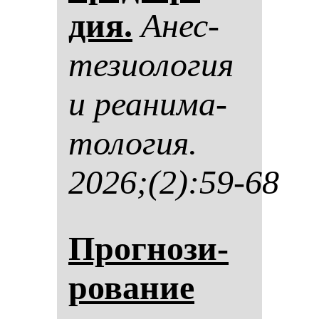
дия.
Анес­
те­зи­оло­гия
и ре­ани­ма­
то­ло­гия.
2026;(2):59-68
Прог­но­зи­
ро­ва­ние