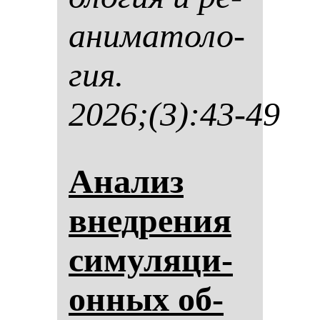
ани­ма­то­ло­
гия.
2026;(3):43-49
Ана­лиз
внед­ре­ния
си­му­ля­ци­
он­ных об­