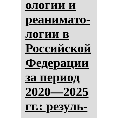
оло­гии и
ре­ани­ма­то­
ло­гии в
Рос­сий­ской
Фе­де­ра­ции
за пе­ри­од
2020—2025
гг.: ре­зуль­