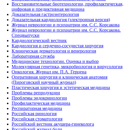
Восстановительные биотехнологии, профилактическая,
цифровая и предиктивная медицина
Доказательная гастроэнтерология
Доказательная кардиология (электронная версия)
Журнал неврологии и психиатрии им. С.С. Корсакова
Журнал неврологии и психиатрии им. С.С. Корсакова.
Спецвыпуски
Кардиологический вестник
Кардиология и сердечно-сосудистая хирургия
Клиническая дерматология и венерология
Лабораторная служба
Медицинские технологии. Оценка и выбор
Молекулярная генетика, микробиология и вирусология
Онкология. Журнал им. П.А. Герцена
Оперативная хирургия и клиническая анатомия
(Пироговский научный журнал)
Пластическая хирургия и эстетическая медицина
Проблемы репродукции
Проблемы эндокринологии
Профилактическая медицина
Респираторная медицина
Российская ринология
Российская стоматология
Российский вестник акушера-гинеколога
Российский журнал боли