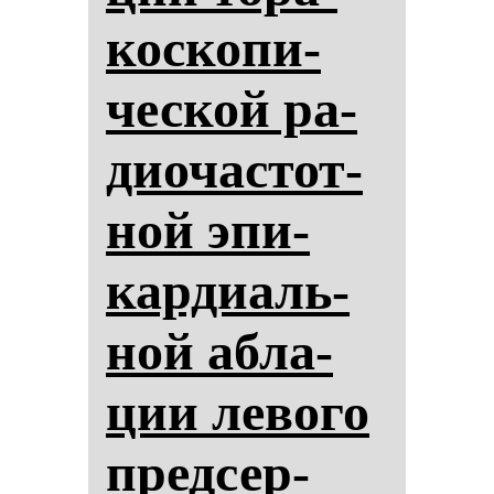
кос­ко­пи­
чес­кой ра­
ди­очас­тот­
ной эпи­
кар­ди­аль­
ной аб­ла­
ции ле­во­го
пред­сер­