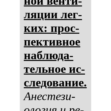
ной вен­ти­
ля­ции лег­
ких: прос­
пек­тив­ное
наб­лю­да­
тель­ное ис­
сле­до­ва­ние.
Анес­те­зи­
оло­гия и ре­