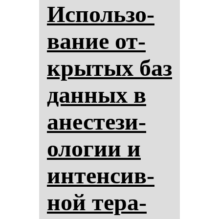
Ис­поль­зо­
ва­ние от­
кры­тых баз
дан­ных в
анес­те­зи­
оло­гии и
ин­тен­сив­
ной те­ра­