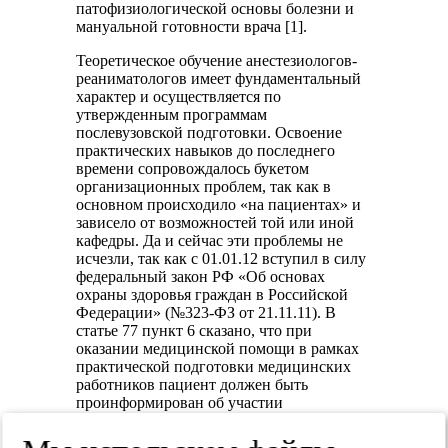
патофизиологической основы болезни и
мануальной готовности врача [1].
Теоретическое обучение анестезиологов-
реаниматологов имеет фундаментальный
характер и осуществляется по
утвержденным программам
послевузовской подготовки. Освоение
практических навыков до последнего
времени сопровождалось букетом
организационных проблем, так как в
основном происходило «на пациентах» и
зависело от возможностей той или иной
кафедры. Да и сейчас эти проблемы не
исчезли, так как с 01.01.12 вступил в силу
федеральный закон РФ «Об основах
охраны здоровья граждан в Российской
Федерации» (№323-ФЗ от 21.11.11). В
статье 77 пункт 6 сказано, что при
оказании медицинской помощи в рамках
практической подготовки медицинских
работников пациент должен быть
проинформирован об участии
обучающихся в оказании ему
медицинской помощи и вправе отказаться