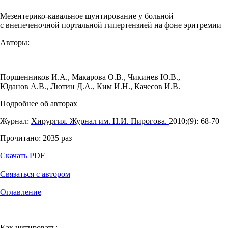
Мезентерико-кавальное шунтирование у больной
с внепеченочной портальной гипертензией на фоне эритремии
Авторы:
Поршенников И.А.
,
Макарова О.В.
,
Чикинев Ю.В.
,
Юданов А.В.
,
Лютин Д.А.
,
Ким И.Н.
,
Качесов И.В.
Подробнее об авторах
Журнал:
Хирургия. Журнал им. Н.И. Пирогова.
2010;(9): 68‑70
Прочитано:
2035
раз
Скачать PDF
Связаться с автором
Оглавление
Как цитировать: