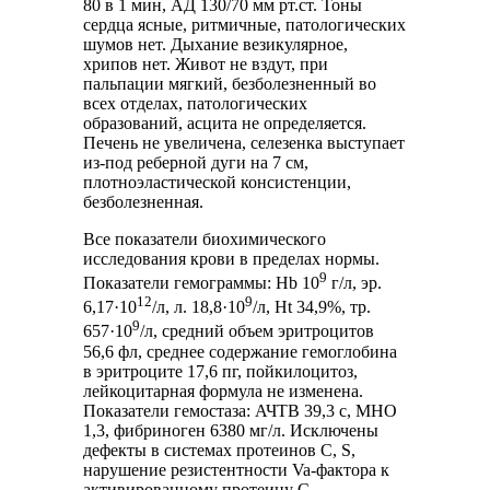
80 в 1 мин, АД 130/70 мм рт.ст. Тоны
сердца ясные, ритмичные, патологических
шумов нет. Дыхание везикулярное,
хрипов нет. Живот не вздут, при
пальпации мягкий, безболезненный во
всех отделах, патологических
образований, асцита не определяется.
Печень не увеличена, селезенка выступает
из-под реберной дуги на 7 см,
плотноэластической консистенции,
безболезненная.
Все показатели биохимического
исследования крови в пределах нормы.
9
Показатели гемограммы: Hb 10
г/л, эр.
12
9
6,17·10
/л, л. 18,8·10
/л, Ht 34,9%, тр.
9
657·10
/л, средний объем эритроцитов
56,6 фл, среднее содержание гемоглобина
в эритроците 17,6 пг, пойкилоцитоз,
лейкоцитарная формула не изменена.
Показатели гемостаза: АЧТВ 39,3 с, MHO
1,3, фибриноген 6380 мг/л. Исключены
дефекты в системах протеинов С, S,
нарушение резистентности Va-фактора к
активированному протеину С,