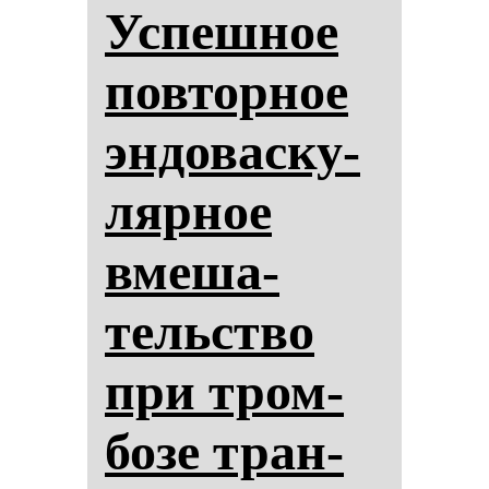
Ус­пеш­ное
пов­тор­ное
эн­до­вас­ку­
ляр­ное
вме­ша­
тельство
при тром­
бо­зе тран­