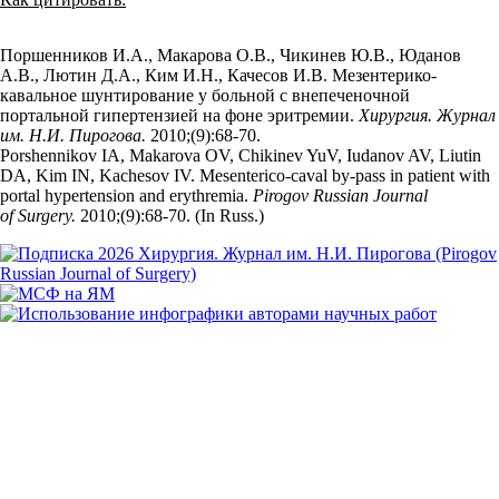
Поршенников И.А., Макарова О.В., Чикинев Ю.В., Юданов
А.В., Лютин Д.А., Ким И.Н., Качесов И.В. Мезентерико-
кавальное шунтирование у больной с внепеченочной
портальной гипертензией на фоне эритремии.
Хирургия. Журнал
им. Н.И. Пирогова.
2010;(9):68‑70.
Porshennikov IA, Makarova OV, Chikinev YuV, Iudanov AV, Liutin
DA, Kim IN, Kachesov IV. Mesenterico-caval by-pass in patient with
portal hypertension and erythremia.
Pirogov Russian Journal
of Surgery.
2010;(9):68‑70. (In Russ.)