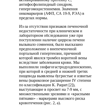
антифосфолипидный синдром,
гипергомоцистеинемия. Значения
онкомаркеров (АФП, СА 19-9, РЭА) в
пределах нормы.
Из-за отсутствия признаков печеночной
недостаточности при клиническом и
лабораторном обследовании уже при
поступлении наличие цирроза печени
вызывало сомнения, было высказано
предположение о внепеченочной
портальной гипертензии, причиной
которой явился тромбоз воротной вены
вследствие заболевания крови. Мы
выполнили эзофагогастродуоденоскопию,
при которой в средней и нижней третях
пищевода выявлены бугристые и извитые
вены (варикозное расширение IV степени
по классификации К. Paquet [2]),
выступающие в просвет на 7-9 мм, с
множественными эрозиями и «красными
пятнами» - маркерами высокого риска
кровотечения (рис. 2, а).