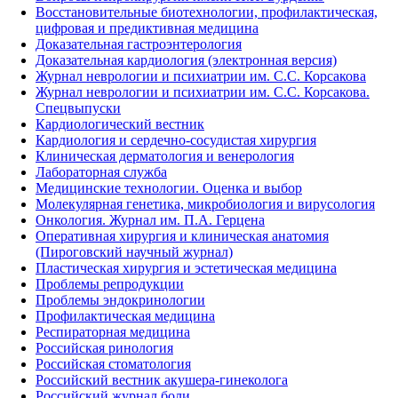
Восстановительные биотехнологии, профилактическая,
цифровая и предиктивная медицина
Доказательная гастроэнтерология
Доказательная кардиология (электронная версия)
Журнал неврологии и психиатрии им. С.С. Корсакова
Журнал неврологии и психиатрии им. С.С. Корсакова.
Спецвыпуски
Кардиологический вестник
Кардиология и сердечно-сосудистая хирургия
Клиническая дерматология и венерология
Лабораторная служба
Медицинские технологии. Оценка и выбор
Молекулярная генетика, микробиология и вирусология
Онкология. Журнал им. П.А. Герцена
Оперативная хирургия и клиническая анатомия
(Пироговский научный журнал)
Пластическая хирургия и эстетическая медицина
Проблемы репродукции
Проблемы эндокринологии
Профилактическая медицина
Респираторная медицина
Российская ринология
Российская стоматология
Российский вестник акушера-гинеколога
Российский журнал боли