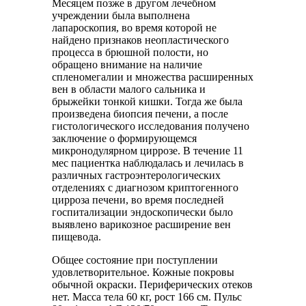
Месяцем позже в другом лечебном
учреждении была выполнена
лапароскопия, во время которой не
найдено признаков неопластического
процесса в брюшной полости, но
обращено внимание на наличие
спленомегалии и множества расширенных
вен в области малого сальника и
брыжейки тонкой кишки. Тогда же была
произведена биопсия печени, а после
гистологического исследования получено
заключение о формирующемся
микронодулярном циррозе. В течение 11
мес пациентка наблюдалась и лечилась в
различных гастроэнтерологических
отделениях с диагнозом криптогенного
цирроза печени, во время последней
госпитализации эндоскопически было
выявлено варикозное расширение вен
пищевода.
Общее состояние при поступлении
удовлетворительное. Кожные покровы
обычной окраски. Периферических отеков
нет. Масса тела 60 кг, рост 166 см. Пульс