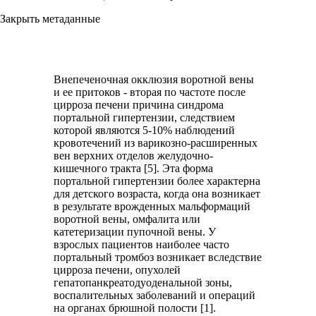
Закрыть метаданные
Внепеченочная окклюзия воротной вены
и ее притоков - вторая по частоте после
цирроза печени причина синдрома
портальной гипертензии, следствием
которой являются 5-10% наблюдений
кровотечений из варикозно-расширенных
вен верхних отделов желудочно-
кишечного тракта [5]. Эта форма
портальной гипертензии более характерна
для детского возраста, когда она возникает
в результате врожденных мальформаций
воротной вены, омфалита или
катетеризации пупочной вены. У
взрослых пациентов наиболее часто
портальный тромбоз возникает вследствие
цирроза печени, опухолей
гепатопанкреатодуоденальной зоны,
воспалительных заболеваний и операций
на органах брюшной полости [1].