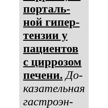
пор­таль­
ной ги­пер­
тен­зии у
па­ци­ен­тов
с цир­ро­зом
пе­че­ни.
До­
ка­за­тель­ная
гас­тро­эн­