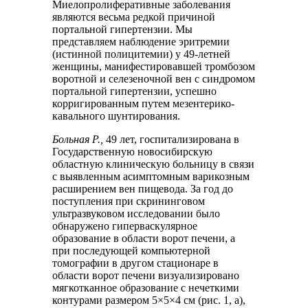
Миелопролиферативные заболевания
являются весьма редкой причиной
портальной гипертензии. Мы
представляем наблюдение эритремии
(истинной полицитемии) у 49-летней
женщины, манифестировавшей тромбозом
воротной и селезеночной вен с синдромом
портальной гипертензии, успешно
корригированным путем мезентерико-
кавального шунтирования.
Больная Р.,
49 лет, госпитализирована в
Государственную новосибирскую
областную клиническую больницу в связи
с выявленным асимптомным варикозным
расширением вен пищевода. За год до
поступления при скрининговом
ультразвуковом исследовании было
обнаружено гиперваскулярное
образование в области ворот печени, а
при последующей компьютерной
томографии в другом стационаре в
области ворот печени визуализировано
мягкотканное образование с нечеткими
контурами размером 5×5×4 см (рис. 1, а),