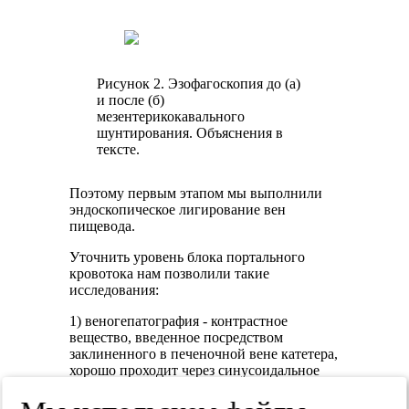
Рисунок 2. Эзофагоскопия до (а)
и после (б)
мезентерикокавального
шунтирования. Объяснения в
тексте.
Поэтому первым этапом мы выполнили
эндоскопическое лигирование вен
пищевода.
Уточнить уровень блока портального
кровотока нам позволили такие
исследования:
1) веногепатография - контрастное
вещество, введенное посредством
заклиненного в печеночной вене катетера,
хорошо проходит через синусоидальное
русло, что исключает синусоидальный
блок портального кровотока (рис. 3);