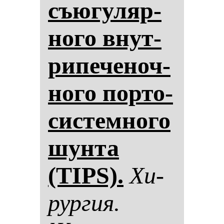
съю­гу­ляр­
но­го внут­
ри­пе­че­ноч­
но­го пор­то­
сис­тем­но­го
шун­та
(TIPS).
Хи­
рур­гия.