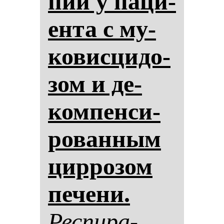
пии у па­ци­
ен­та с му­
ко­вис­ци­до­
зом и де­
ком­пен­си­
ро­ван­ным
цир­ро­зом
пе­че­ни.
Рес­пи­ра­