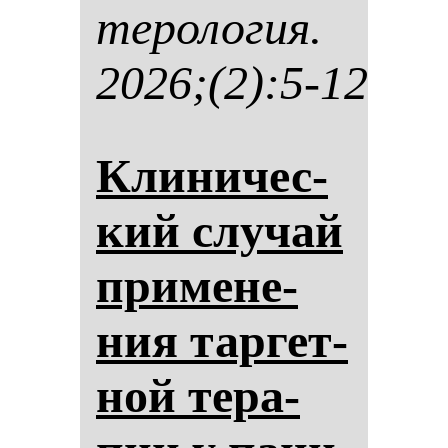
те­ро­ло­гия.
2026;(2):5-12
Кли­ни­чес­
кий слу­чай
при­ме­не­
ния тар­гет­
ной те­ра­