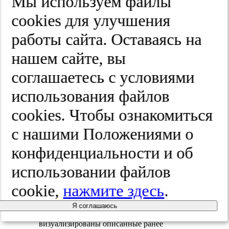
Мы используем файлы
cооkies для улучшения
работы сайта. Оставаясь на
нашем сайте, вы
Рисунок 3. Веногепатограмма (а)
и мезентерикопортограмма (б)
соглашаетесь с условиями
перед операцией. 1 - верхняя
брыжеечная вена; 2 - кавернозная
использования файлов
трансформация воротной вены; 3
- варикозное расширение вен
cооkies. Чтобы ознакомиться
пищевода.
с нашими Положениями о
2) мезентерикопортография -
конфиденциальности и об
визуализирована верхняя брыжеечная
вена диаметром 8 мм, проходимая до
использовании файлов
места слияния с селезеночной веной,
воротная вена кавернозно
cookie,
нажмите здесь
.
трансформирована, сброс контрастного
вещества через вены пищевода (рис. 3, б);
Я соглашаюсь
3) компьютерная томография -
визуализированы описанные ранее