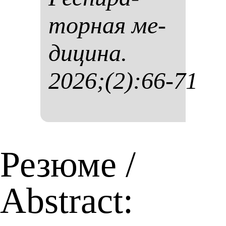
тор­ная ме­
ди­ци­на.
2026;(2):66-71
Резюме /
Abstract: