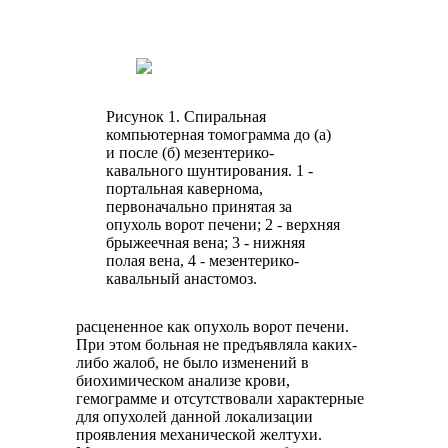
Рисунок 1. Спиральная
компьютерная томограмма до (а)
и после (б) мезентерико-
кавального шунтирования. 1 -
портальная кавернома,
первоначально принятая за
опухоль ворот печени; 2 - верхняя
брыжеечная вена; 3 - нижняя
полая вена, 4 - мезентерико-
кавальный анастомоз.
расцененное как опухоль ворот печени.
При этом больная не предъявляла каких-
либо жалоб, не было изменений в
биохимическом анализе крови,
гемограмме и отсутствовали характерные
для опухолей данной локализации
проявления механической желтухи.