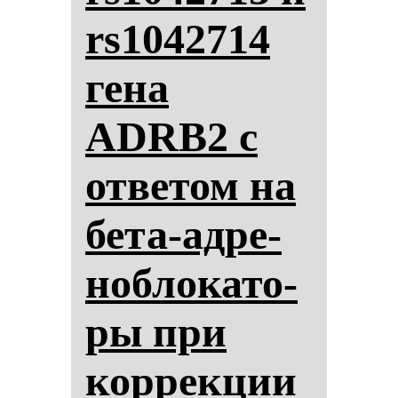
rs1042714
ге­на
ADRB2 с
от­ве­том на
бе­та-ад­ре­
ноб­ло­ка­то­
ры при
кор­рек­ции