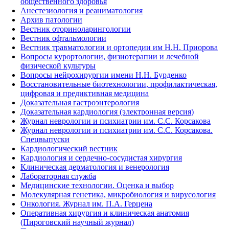
общественного здоровья
Анестезиология и реаниматология
Архив патологии
Вестник оториноларингологии
Вестник офтальмологии
Вестник травматологии и ортопедии им Н.Н. Приорова
Вопросы курортологии, физиотерапии и лечебной
физической культуры
Вопросы нейрохирургии имени Н.Н. Бурденко
Восстановительные биотехнологии, профилактическая,
цифровая и предиктивная медицина
Доказательная гастроэнтерология
Доказательная кардиология (электронная версия)
Журнал неврологии и психиатрии им. С.С. Корсакова
Журнал неврологии и психиатрии им. С.С. Корсакова.
Спецвыпуски
Кардиологический вестник
Кардиология и сердечно-сосудистая хирургия
Клиническая дерматология и венерология
Лабораторная служба
Медицинские технологии. Оценка и выбор
Молекулярная генетика, микробиология и вирусология
Онкология. Журнал им. П.А. Герцена
Оперативная хирургия и клиническая анатомия
(Пироговский научный журнал)