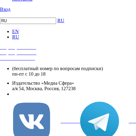
Вход
RU
EN
RU
+7 (495) 482-4118
+7 (495) 482-4329
+8 800 250-18-12
(бесплатный номер по вопросам подписки)
пн-пт с 10 до 18
Издательство «Медиа Сфера»
а/я 54, Москва, Россия, 127238
info@mediasphera.ru
вКонтакте
Tel