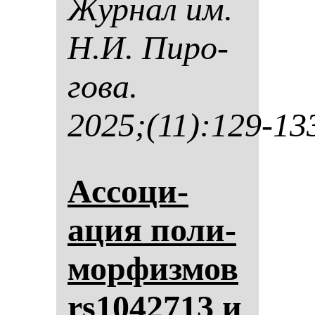
Жур­нал им.
Н.И. Пи­ро­
го­ва.
2025;(11):129-13
Ас­со­ци­
ация по­ли­
мор­физ­мов
rs1042713 и