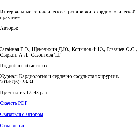
Интервальные гипоксические тренировки в кардиологической
практике
Авторы:
Загайная Е.Э.
,
Щекочихин Д.Ю.
,
Копылов Ф.Ю.
,
Глазачев О.С.
,
Сыркин А.Л.
,
Сазонтова Т.Г.
Подробнее об авторах
Журнал:
Кардиология и сердечно-сосудистая хирургия.
2014;7(6): 28‑34
Прочитано:
17548
раз
Скачать PDF
Связаться с автором
Оглавление