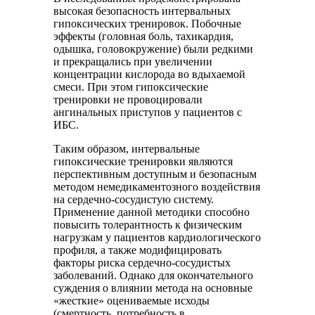
высокая без­опасность интервальных
гипоксических тренировок. Побочные
эффекты (головная боль, тахикардия,
одышка, головокружение) были редкими
и прекращались при увеличении
концентрации кислорода во вдыхаемой
смеси. При этом гипоксические
тренировки не провоцировали
ангинальных приступов у пациентов с
ИБС.
Таким образом, интервальные
гипоксические тренировки являются
перспективным доступным и безопасным
методом немедикаментозного воздействия
на сердечно-сосудистую систему.
Применение данной методики способно
повысить толерантность к физическим
нагрузкам у пациентов кардиологического
профиля, а также модифицировать
факторы риска сердечно-сосудистых
заболеваний. Однако для окончательного
суждения о влиянии метода на основные
«жесткие» оцениваемые исходы
(смертность, потребность в