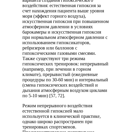
варианта создания гипоксического
воздействия: естественная гипоксия за
счет нахождения пациента выше уровня
моря (эффект горного воздуха),
искусственная гипоксия при повышенном
атмосферном давлении в условиях
барокамеры и искусственная гипоксия
при нормальном атмосферном давлении с
использованием гипоксикаторов,
ребризеров или баллонов с
гипоксическими газовыми смесями.
Также существуют три режима
гипоксических тренировок: непрерывный
(например, при лечении в горном
климате), прерывистый (ежедневные
процедуры по 30-60 мин) и интервальный
(смена гипоксических воздействий и
дыхания атмосферным воздухом циклами
по 5-10 мин) [57, 72].
Режим непрерывного воздействия
естественной гипоксией мало
используется в клинической практике,
однако широко распространен при
тренировках спорт­сменов.