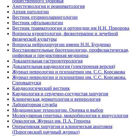
общественного здоровья
Анестезиология и реаниматология
Архив патологии
Вестник оториноларингологии
Вестник офтальмологии
Вестник травматологии и ортопедии им Н.Н. Приорова
Вопросы курортологии, физиотерапии и лечебной
физической культуры
Вопросы нейрохирургии имени Н.Н. Бурденко
Восстановительные биотехнологии, профилактическая,
цифровая и предиктивная медицина
Доказательная гастроэнтерология
Доказательная кардиология (электронная версия)
Журнал неврологии и психиатрии им. С.С. Корсакова
Журнал неврологии и психиатрии им. С.С. Корсакова.
Спецвыпуски
Кардиологический вестник
Кардиология и сердечно-сосудистая хирургия
Клиническая дерматология и венерология
Лабораторная служба
Медицинские технологии. Оценка и выбор
Молекулярная генетика, микробиология и вирусология
Онкология. Журнал им. П.А. Герцена
Оперативная хирургия и клиническая анатомия
(Пироговский научный журнал)