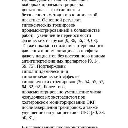
выборках продемонстрирована
достаточная эффективность и
безопасность методики в клинической
практике. Основной результат
гипоксических тренировок,
продемонстрированный в большинстве
работ, - увеличение переносимости
физических нагрузок [9, 36, 56, 59, 68].
Также показано снижение артериального
давления и нормализация его профиля
даже у пациентов без постоянного приема
антигипертензивных препаратов [9, 14,
59, 75]. Подтверждены
гиполипидемический и
гипогликемический эффекты
гипоксических тренировок [36, 54, 55, 57,
64, 82, 92]. Более того,
продемонстрировано уменьшение числа
желудочковых экстрасистол при
холтеровском мониторировании ЭКГ
после завершения тренировок, а также
улучшение сна у пациентов с ИБС [30, 33,
50, 81].
В исследованиях продемонстрирована