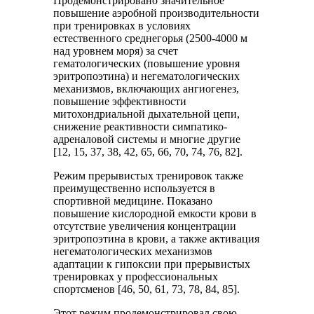
Продемонстрировано значительное
повышение ­аэробной производительности
при тренировках в условиях
естественного среднегорья (2500-4000 м
над уровнем моря) за счет
гематологических (повышение уровня
эритропоэтина) и негематологических
механизмов, включающих ангиогенез,
повышение эффективности
митохондриальной дыхательной цепи,
снижение реактивности симпатико-
адреналовой системы и многие другие
[12, 15, 37, 38, 42, 65, 66, 70, 74, 76, 82].
Режим прерывистых тренировок также
преимущественно используется в
спортивной медицине. Показано
повышение кислородной емкости крови в
отсутствие увеличения концентрации
эритропоэтина в крови, а также активация
негематологических механизмов
адаптации к гипоксии при прерывистых
тренировках у профессиональных
спортсменов [46, 50, 61, 73, 78, 84, 85].
Этот режим продемонстрировал свою