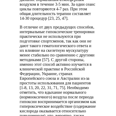
воздухом в течение 3-5 мин. За один сеанс
циклы повторяются 4-7 раз. При этом
общая длительность терапии составляет
14-30 процедур [23, 25, 47].
В отличие от двух предыдущих способов,
интервальные гипоксические тренировки
практически не используются при
подготовке спортсменов, так как они не
дают такого гематологического ответа и
их влияние на скелетную мускулатуру
менее стабильно по сравнению с другими
методиками [57]. С другой стороны,
именно этот способ активно изучается в
клинической практике в Российской
Федерации, Украине, странах
Европейского союза и Австралии из-за
простоты использования для пациентов
[1-8, 13, 20, 22, 31, 71, 75]. Необходимо
отметить, что вдыхание нормального
(нормооксичного) воздуха после периода
гипоксии воспринимается организмом как
гипер­оксическое воздействие (содержание
кислорода оказывается относительно
повышенным), что, вероятно, также