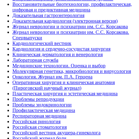
Восстановительные биотехнологии, профилактическая,
цифровая и предиктивная медицина
Доказательная гастроэнтерология
Доказательная кардиология (электронная версия)
Журнал неврологии и психиатрии им. С.С. Корсакова
Журнал неврологии и психиатрии им. С.С. Корсакова.
Спецвыпуски
Кардиологический вестник
Кардиология и сердечно-сосудистая хирургия
Клиническая дерматология и венерология
Лабораторная служба
Медицинские технологии. Оценка и выбор
Молекулярная генетика, микробиология и вирусология
Онкология. Журнал им. П.А. Герцена
Оперативная хирургия и клиническая анатомия
(Пироговский научный журнал)
Пластическая хирургия и эстетическая медицина
Проблемы репродукции
Проблемы эндокринологии
Профилактическая медицина
Респираторная медицина
Российская ринология
Российская стоматология
Российский вестник акушера-гинеколога
Российский журнал боли