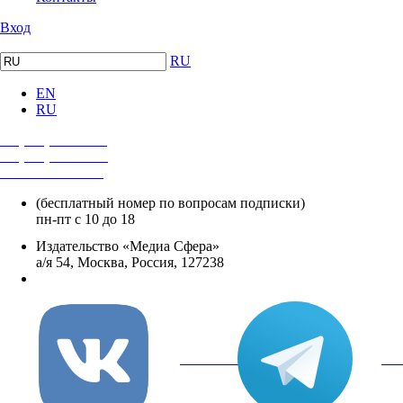
Вход
RU
EN
RU
+7 (495) 482-4118
+7 (495) 482-4329
+8 800 250-18-12
(бесплатный номер по вопросам подписки)
пн-пт с 10 до 18
Издательство «Медиа Сфера»
а/я 54, Москва, Россия, 127238
info@mediasphera.ru
вКонтакте
Tel