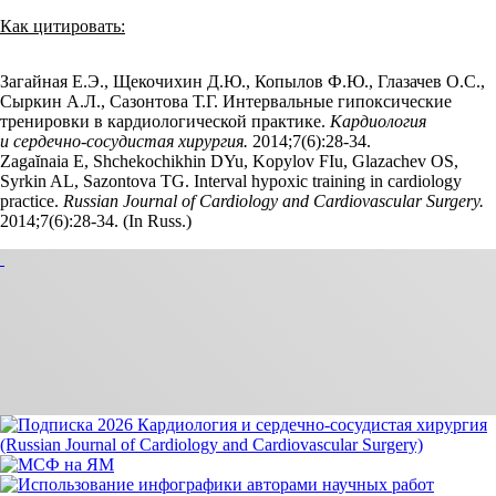
Как цитировать:
Загайная Е.Э., Щекочихин Д.Ю., Копылов Ф.Ю., Глазачев О.С.,
Сыркин А.Л., Сазонтова Т.Г. Интервальные гипоксические
тренировки в кардиологической практике.
Кардиология
и сердечно-сосудистая хирургия.
2014;7(6):28‑34.
Zagaĭnaia E, Shchekochikhin DYu, Kopylov FIu, Glazachev OS,
Syrkin AL, Sazontova TG. Interval hypoxic training in cardiology
practice.
Russian Journal of Cardiology and Cardiovascular Surgery.
2014;7(6):28‑34. (In Russ.)