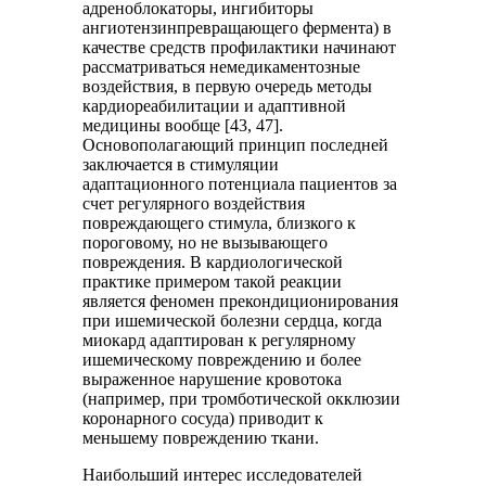
адрено­блокаторы, ингибиторы
ангиотензинпревращающего фермента) в
качестве средств профилактики начинают
рассматриваться немедикаментозные
воздействия, в первую очередь методы
кардиореабилитации и адаптивной
медицины вообще [43, 47].
Основополагающий принцип последней
заключается в стимуляции
адаптационного потенциала пациентов за
счет регулярного воздействия
повреждающего стимула, близкого к
пороговому, но не вызывающего
повреждения. В кардиологической
практике примером такой реакции
является феномен прекондиционирования
при ишемической болезни сердца, когда
миокард адаптирован к регулярному
ишемическому повреждению и более
выраженное нарушение кровотока
(например, при тромботической окклюзии
коронарного сосуда) приводит к
меньшему повреждению ткани.
Наибольший интерес исследователей