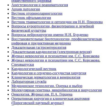
общественного здоровья
Анестезиология и реаниматология
Архив патологии
Вестник оториноларингологии
Вестник офтальмологии
Вестник травматологии и ортопедии им Н.Н. Приорова
Вопросы курортологии, физиотерапии и лечебной
физической культуры
Вопросы нейрохирургии имени Н.Н. Бурденко
Восстановительные биотехнологии, профилактическая,
цифровая и предиктивная медицина
Доказательная гастроэнтерология
Доказательная кардиология (электронная версия)
Журнал неврологии и психиатрии им. С.С. Корсакова
Журнал неврологии и психиатрии им. С.С. Корсакова.
Спецвыпуски
Кардиологический вестник
Кардиология и сердечно-сосудистая хирургия
Клиническая дерматология и венерология
Лабораторная служба
Медицинские технологии. Оценка и выбор
Молекулярная генетика, микробиология и вирусология
Онкология. Журнал им. П.А. Герцена
Оперативная хирургия и клиническая анатомия
(Пироговский научный журнал)