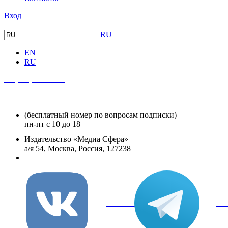
Вход
RU
EN
RU
+7 (495) 482-4118
+7 (495) 482-4329
+8 800 250-18-12
(бесплатный номер по вопросам подписки)
пн-пт с 10 до 18
Издательство «Медиа Сфера»
а/я 54, Москва, Россия, 127238
info@mediasphera.ru
вКонтакте
Tel