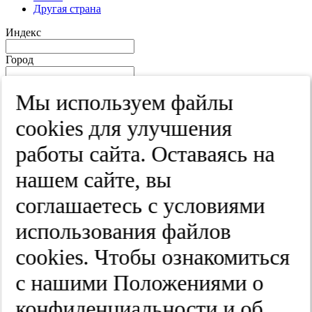
Другая страна
Индекс
Город
Край
Мы используем файлы
Улица
cооkies для улучшения
Дом
работы сайта. Оставаясь на
Квартира
нашем сайте, вы
Название юридического лица
соглашаетесь с условиями
ИНН
использования файлов
КПП
cооkies. Чтобы ознакомиться
с нашими Положениями о
Пароль
Пароль
конфиденциальности и об