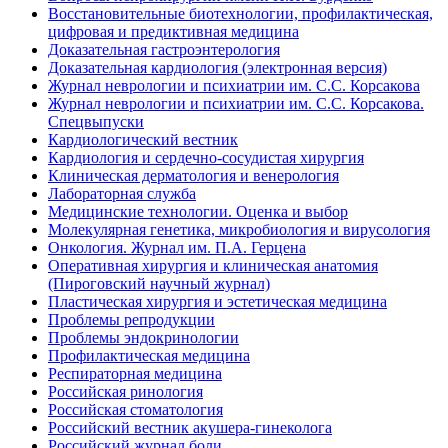
Восстановительные биотехнологии, профилактическая,
цифровая и предиктивная медицина
Доказательная гастроэнтерология
Доказательная кардиология (электронная версия)
Журнал неврологии и психиатрии им. С.С. Корсакова
Журнал неврологии и психиатрии им. С.С. Корсакова.
Спецвыпуски
Кардиологический вестник
Кардиология и сердечно-сосудистая хирургия
Клиническая дерматология и венерология
Лабораторная служба
Медицинские технологии. Оценка и выбор
Молекулярная генетика, микробиология и вирусология
Онкология. Журнал им. П.А. Герцена
Оперативная хирургия и клиническая анатомия
(Пироговский научный журнал)
Пластическая хирургия и эстетическая медицина
Проблемы репродукции
Проблемы эндокринологии
Профилактическая медицина
Респираторная медицина
Российская ринология
Российская стоматология
Российский вестник акушера-гинеколога
Российский журнал боли