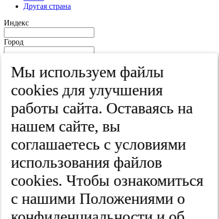
Другая страна
Индекс
Город
Край
Мы используем файлы
Улица
cооkies для улучшения
Дом
работы сайта. Оставаясь на
Квартира
нашем сайте, вы
Название юридического лица
соглашаетесь с условиями
ИНН
использования файлов
КПП
cооkies. Чтобы ознакомиться
с нашими Положениями о
Пароль
Пароль
конфиденциальности и об