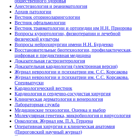
общественного здоровья
Анестезиология и реаниматология
Архив патологии
Вестник оториноларингологии
Вестник офтальмологии
Вестник травматологии и ортопедии им Н.Н. Приорова
Вопросы курортологии, физиотерапии и лечебной
физической культуры
Вопросы нейрохирургии имени Н.Н. Бурденко
Восстановительные биотехнологии, профилактическая,
цифровая и предиктивная медицина
Доказательная гастроэнтерология
Доказательная кардиология (электронная версия)
Журнал неврологии и психиатрии им. С.С. Корсакова
Журнал неврологии и психиатрии им. С.С. Корсакова.
Спецвыпуски
Кардиологический вестник
Кардиология и сердечно-сосудистая хирургия
Клиническая дерматология и венерология
Лабораторная служба
Медицинские технологии. Оценка и выбор
Молекулярная генетика, микробиология и вирусология
Онкология. Журнал им. П.А. Герцена
Оперативная хирургия и клиническая анатомия
(Пироговский научный журнал)