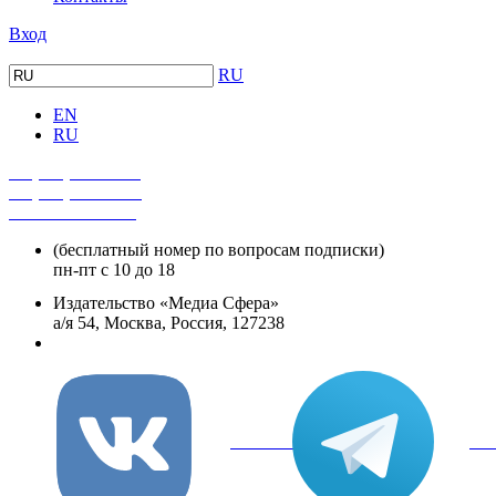
Вход
RU
EN
RU
+7 (495) 482-4118
+7 (495) 482-4329
+8 800 250-18-12
(бесплатный номер по вопросам подписки)
пн-пт с 10 до 18
Издательство «Медиа Сфера»
а/я 54, Москва, Россия, 127238
info@mediasphera.ru
вКонтакте
Tel