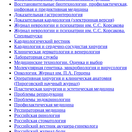
Восстановительные биотехнологии, профилактическая,
цифровая и предиктивная медицина
Доказательная гастроэнтерология
Доказательная кардиология (электронная версия)
Журнал неврологии и психиатрии им. С.С. Корсакова
Журнал неврологии и психиатрии им. С.С. Корсакова.
Спецвыпуски
Кардиологический вестник
Кардиология и сердечно-сосудистая хирургия
Клиническая дерматология и венерология
Лабораторная служба
Медицинские технологии. Оценка и выбор
Молекулярная генетика, микробиология и вирусология
Онкология. Журнал им. П.А. Герцена
Оперативная хирургия и клиническая анатомия
(Пироговский научный журнал)
Пластическая хирургия и эстетическая медицина
Проблемы репродукции
Проблемы эндокринологии
Профилактическая медицина
Респираторная медицина
Российская ринология
Российская стоматология
Российский вестник акушера-гинеколога
Российский журнал боли