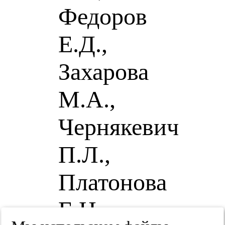
Федоров
Е.Д.,
Захарова
М.А.,
Чернякевич
П.Л.,
Платонова
Е.Н.,