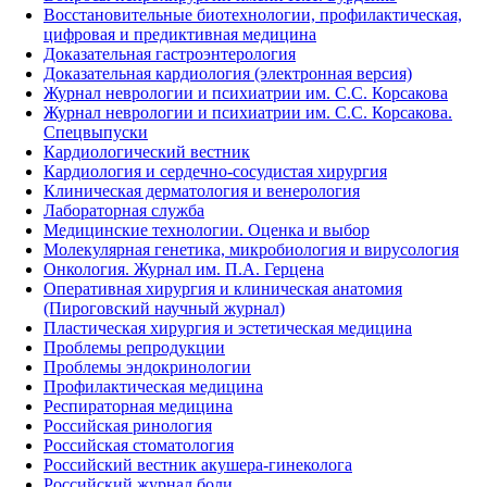
Восстановительные биотехнологии, профилактическая,
цифровая и предиктивная медицина
Доказательная гастроэнтерология
Доказательная кардиология (электронная версия)
Журнал неврологии и психиатрии им. С.С. Корсакова
Журнал неврологии и психиатрии им. С.С. Корсакова.
Спецвыпуски
Кардиологический вестник
Кардиология и сердечно-сосудистая хирургия
Клиническая дерматология и венерология
Лабораторная служба
Медицинские технологии. Оценка и выбор
Молекулярная генетика, микробиология и вирусология
Онкология. Журнал им. П.А. Герцена
Оперативная хирургия и клиническая анатомия
(Пироговский научный журнал)
Пластическая хирургия и эстетическая медицина
Проблемы репродукции
Проблемы эндокринологии
Профилактическая медицина
Респираторная медицина
Российская ринология
Российская стоматология
Российский вестник акушера-гинеколога
Российский журнал боли