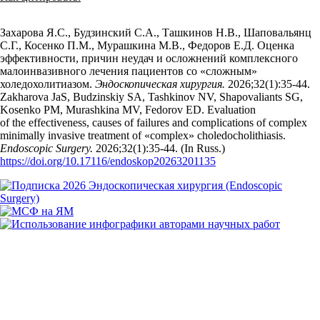
Захарова Я.С., Будзинский С.А., Ташкинов Н.В., Шаповальянц
С.Г., Косенко П.М., Мурашкина М.В., Федоров Е.Д. Оценка
эффективности, причин неудач и осложнений комплексного
малоинвазивного лечения пациентов со «сложным»
холедохолитиазом.
Эндоскопическая хирургия.
2026;32(1):35‑44.
Zakharova JaS, Budzinskiy SA, Tashkinov NV, Shapovaliants SG,
Kosenko PM, Murashkina MV, Fedorov ED. Evaluation
of the effectiveness, causes of failures and complications of complex
minimally invasive treatment of «complex» choledocholithiasis.
Endoscopic Surgery.
2026;32(1):35‑44. (In Russ.)
https://doi.org/10.17116/endoskop20263201135