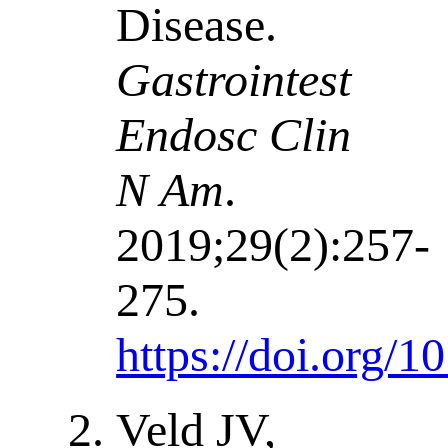
Disease.
Gastrointest
Endosc Clin
N Am
.
2019;29(2):257-
275.
https://doi.org/1
Veld JV,