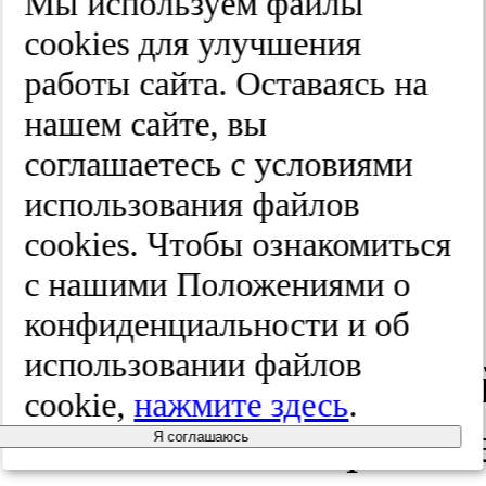
Мы используем файлы
Плахов
cооkies для улучшения
Р.В. Роль
работы сайта. Оставаясь на
нашем сайте, вы
баллонной
соглашаетесь с условиями
дилатации
использования файлов
cооkies. Чтобы ознакомиться
области
с нашими Положениями о
дозированной
конфиденциальности и об
использовании файлов
эндоскопическо
cookie,
нажмите здесь
.
папиллосфинкт
Я соглашаюсь