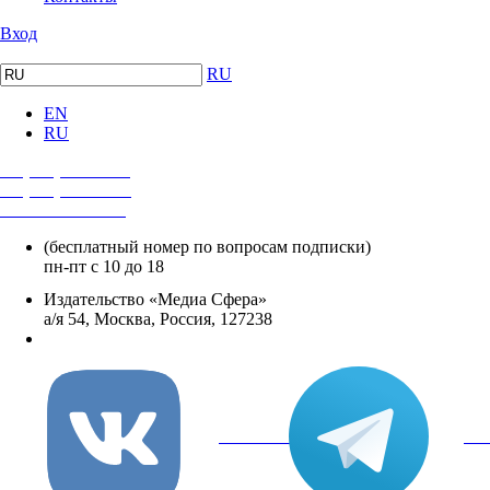
Вход
RU
EN
RU
+7 (495) 482-4118
+7 (495) 482-4329
+8 800 250-18-12
(бесплатный номер по вопросам подписки)
пн-пт с 10 до 18
Издательство «Медиа Сфера»
а/я 54, Москва, Россия, 127238
info@mediasphera.ru
вКонтакте
Tel