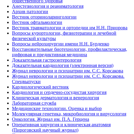
общественного здоровья
Анестезиология и реаниматология
Архив патологии
Вестник оториноларингологии
Вестник офтальмологии
Вестник травматологии и ортопедии им Н.Н. Приорова
Вопросы курортологии, физиотерапии и лечебной
физической культуры
Вопросы нейрохирургии имени Н.Н. Бурденко
Восстановительные биотехнологии, профилактическая,
цифровая и предиктивная медицина
Доказательная гастроэнтерология
Доказательная кардиология (электронная версия)
Журнал неврологии и психиатрии им. С.С. Корсакова
Журнал неврологии и психиатрии им. С.С. Корсакова.
Спецвыпуски
Кардиологический вестник
Кардиология и сердечно-сосудистая хирургия
Клиническая дерматология и венерология
Лабораторная служба
Медицинские технологии. Оценка и выбор
Молекулярная генетика, микробиология и вирусология
Онкология. Журнал им. П.А. Герцена
Оперативная хирургия и клиническая анатомия
(Пироговский научный журнал)