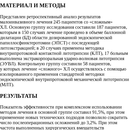
МАТЕРИАЛ И МЕТОДЫ
Представлен ретроспективный анализ результатов
малоинвазивного лечения 245 пациентов со «сложным»
ХЛ. Основную группу исследования составили 187 пациентов,
которым в 150 случаях лечение проведено в объеме баллонной
дилатации (БД) области дозированной эндоскопической
папиллосфинктеротомии (ЭПСТ) с последующей
литоэкстракцией; в 20 случаях применена методика
внутрипротоковой контактной литотрипсии (КЛТ), 17 больным
выполнена экстракорпоральная ударно-волновая литотрипсия
(ЭУВЛ). Контрольную группу составили 58 пациентов,
у которых лечение «сложного» ХЛ осуществлялось с помощью
изолированного применения стандартной методики
эндоскопической внутрипротоковой механической литотрипсии
(МЛТ).
РЕЗУЛЬТАТЫ
Показатель эффективности при комплексном использовании
методов лечения в основной группе составил 91,5%, при этом
применение новых технических подходов позволило сократить
число послеоперационных осложнений до 3,2%. При этом
частота выполненных хирургических вмешательств