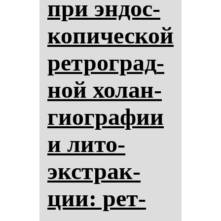
при эн­дос­
ко­пи­чес­кой
рет­рог­рад­
ной хо­лан­
ги­ог­ра­фии
и ли­то­
экстрак­
ции: рет­