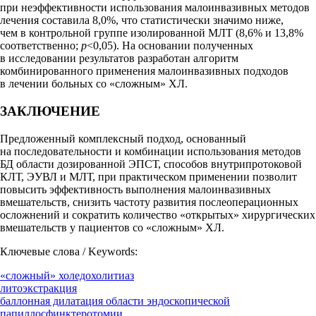
при неэффективности использования малоинвазивных методов
лечения составила 8,0%, что статистически значимо ниже,
чем в контрольной группе изолированной МЛТ (8,6% и 13,8%
соответственно;
p
<0,05). На основании полученных
в исследовании результатов разработан алгоритм
комбинированного применения малоинвазивных подходов
в лечении больных со «сложным» ХЛ.
ЗАКЛЮЧЕНИЕ
Предложенный комплексный подход, основанный
на последовательности и комбинации использования методов
БД области дозированной ЭПСТ, способов внутрипротоковой
КЛТ, ЭУВЛ и МЛТ, при практическом применении позволит
повысить эффективность выполнения малоинвазивных
вмешательств, снизить частоту развития послеоперационных
осложнений и сократить количество «открытых» хирургических
вмешательств у пациентов со «сложным» ХЛ.
Ключевые слова / Keywords:
«сложный» холедохолитиаз
литоэкстракция
баллонная дилатация области эндоскопической
папиллосфинктеротомии