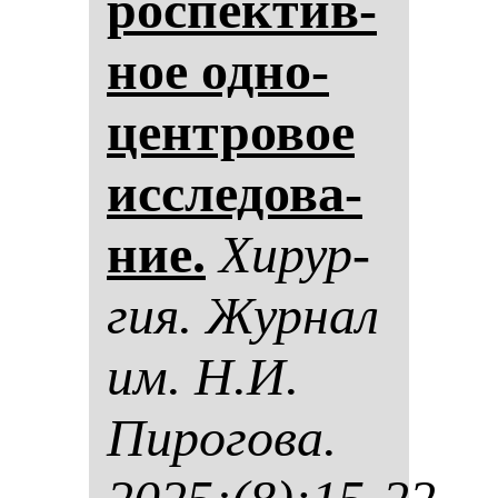
рос­пек­тив­
ное од­но­
цен­тро­вое
ис­сле­до­ва­
ние.
Хи­рур­
гия. Жур­нал
им. Н.И.
Пи­ро­го­ва.