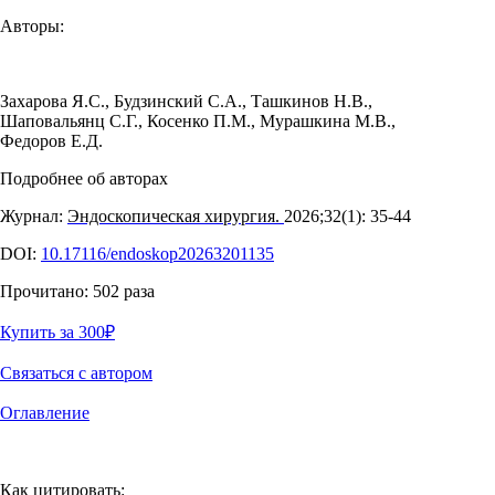
Авторы:
Захарова Я.С.
,
Будзинский С.А.
,
Ташкинов Н.В.
,
Шаповальянц С.Г.
,
Косенко П.М.
,
Мурашкина М.В.
,
Федоров Е.Д.
Подробнее об авторах
Журнал:
Эндоскопическая хирургия.
2026;32(1): 35‑44
DOI:
10.17116/endoskop20263201135
Прочитано:
502
раза
Купить за 300
₽
Связаться с автором
Оглавление
Как цитировать: