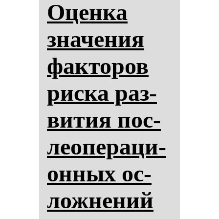
Оцен­ка
зна­че­ния
фак­то­ров
рис­ка раз­
ви­тия пос­
ле­опе­ра­ци­
он­ных ос­
лож­не­ний