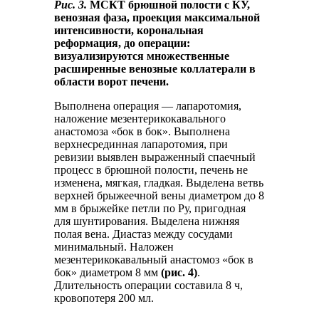
Рис. 3.
МСКТ брюшной полости с КУ,
венозная фаза, проекция максимальной
интенсивности, корональная
реформация, до операции:
визуализируются множественные
расширенные венозные коллатерали в
области ворот печени.
Выполнена операция — лапаротомия,
наложение мезентерикокавального
анастомоза «бок в бок». Выполнена
верхнесрединная лапаротомия, при
ревизии выявлен выраженный спаечный
процесс в брюшной полости, печень не
изменена, мягкая, гладкая. Выделена ветвь
верхней брыжеечной вены диаметром до 8
мм в брыжейке петли по Ру, пригодная
для шунтирования. Выделена нижняя
полая вена. Диастаз между сосудами
минимальный. Наложен
мезентерикокавальный анастомоз «бок в
бок» диаметром 8 мм
(рис. 4)
.
Длительность операции составила 8 ч,
кровопотеря 200 мл.