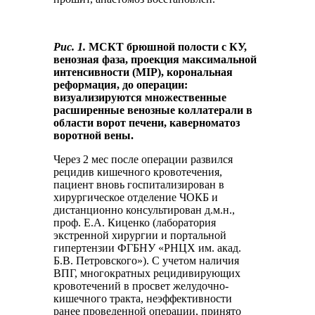
Рис. 1.
МСКТ брюшной полости с КУ,
венозная фаза, проекция максимальной
интенсивности (MIP), корональная
реформация, до операции:
визуализируются множественные
расширенные венозные коллатерали в
области ворот печени, каверноматоз
воротной вены.
Через 2 мес после операции развился
рецидив кишечного кровотечения,
пациент вновь госпитализирован в
хирургическое отделение ЧОКБ и
дистанционно консультирован д.м.н.,
проф. Е.А. Киценко (лаборатория
экстренной хирургии и портальной
гипертензии ФГБНУ «РНЦХ им. акад.
Б.В. Петровского»). С учетом наличия
ВПГ, многократных рецидивирующих
кровотечений в просвет желудочно-
кишечного тракта, неэффективности
ранее проведенной операции, принято