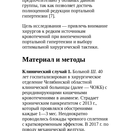
предпочтительно у больных данной
группы, так как позволяет достичь
полноценной редукции портальной
гипертензии [7].
Цель исследования — привлечь внимание
хирургов к редким источникам
кровотечений при внепеченочной
портальной гипертензии и выбору
оптимальной хирургической тактики.
Материал и методы
Клинический случай 1.
Больной
Ш.
40
лет госпитализирован в хирургическое
отделение Челябинской областной
клинической больницы (далее — ЧОКБ) с
рецидивирующими кишечными
кровотечениями в анамнезе. Страдает
хроническим панкреатитом с 2013 г.,
который проявлялся обострениями
каждые 1—3 мес. Неоднократно
проводились блокады чревного сплетения
с кратковременным эффектом. В 2017 г. по
поводу механической желтухи,