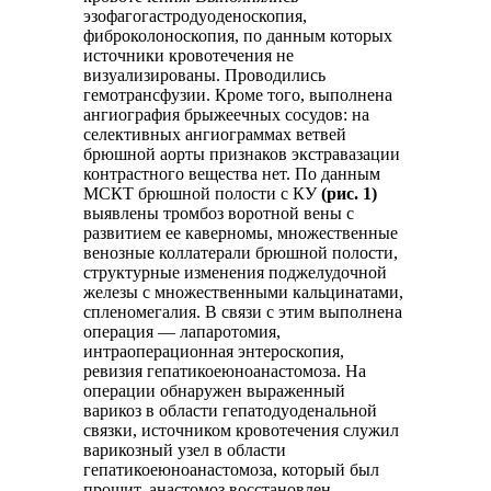
эзофагогастродуоденоскопия,
фиброколоноскопия, по данным которых
источники кровотечения не
визуализированы. Проводились
гемотрансфузии. Кроме того, выполнена
ангиография брыжеечных сосудов: на
селективных ангиограммах ветвей
брюшной аорты признаков экстравазации
контрастного вещества нет. По данным
МСКТ брюшной полости с КУ
(рис. 1)
выявлены тромбоз воротной вены с
развитием ее каверномы, множественные
венозные коллатерали брюшной полости,
структурные изменения поджелудочной
железы с множественными кальцинатами,
спленомегалия. В связи с этим выполнена
операция — лапаротомия,
интраоперационная энтероскопия,
ревизия гепатикоеюноанастомоза. На
операции обнаружен выраженный
варикоз в области гепатодуоденальной
связки, источником кровотечения служил
варикозный узел в области
гепатикоеюноанастомоза, который был
прошит, анастомоз восстановлен.