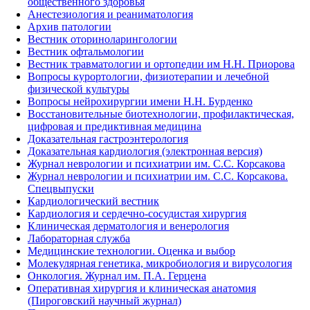
общественного здоровья
Анестезиология и реаниматология
Архив патологии
Вестник оториноларингологии
Вестник офтальмологии
Вестник травматологии и ортопедии им Н.Н. Приорова
Вопросы курортологии, физиотерапии и лечебной
физической культуры
Вопросы нейрохирургии имени Н.Н. Бурденко
Восстановительные биотехнологии, профилактическая,
цифровая и предиктивная медицина
Доказательная гастроэнтерология
Доказательная кардиология (электронная версия)
Журнал неврологии и психиатрии им. С.С. Корсакова
Журнал неврологии и психиатрии им. С.С. Корсакова.
Спецвыпуски
Кардиологический вестник
Кардиология и сердечно-сосудистая хирургия
Клиническая дерматология и венерология
Лабораторная служба
Медицинские технологии. Оценка и выбор
Молекулярная генетика, микробиология и вирусология
Онкология. Журнал им. П.А. Герцена
Оперативная хирургия и клиническая анатомия
(Пироговский научный журнал)