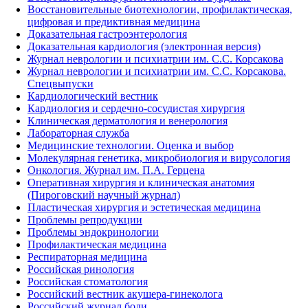
Восстановительные биотехнологии, профилактическая,
цифровая и предиктивная медицина
Доказательная гастроэнтерология
Доказательная кардиология (электронная версия)
Журнал неврологии и психиатрии им. С.С. Корсакова
Журнал неврологии и психиатрии им. С.С. Корсакова.
Спецвыпуски
Кардиологический вестник
Кардиология и сердечно-сосудистая хирургия
Клиническая дерматология и венерология
Лабораторная служба
Медицинские технологии. Оценка и выбор
Молекулярная генетика, микробиология и вирусология
Онкология. Журнал им. П.А. Герцена
Оперативная хирургия и клиническая анатомия
(Пироговский научный журнал)
Пластическая хирургия и эстетическая медицина
Проблемы репродукции
Проблемы эндокринологии
Профилактическая медицина
Респираторная медицина
Российская ринология
Российская стоматология
Российский вестник акушера-гинеколога
Российский журнал боли