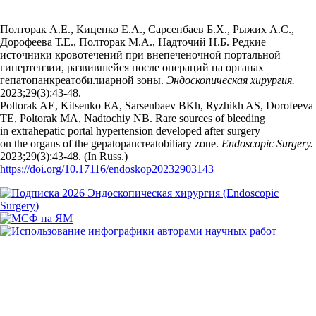
Полторак А.Е., Киценко Е.А., Сарсенбаев Б.Х., Рыжих А.С.,
Дорофеева Т.Е., Полторак М.А., Надточий Н.Б. Редкие
источники кровотечений при внепеченочной портальной
гипертензии, развившейся после операций на органах
гепатопанкреатобилиарной зоны.
Эндоскопическая хирургия.
2023;29(3):43‑48.
Poltorak AE, Kitsenko EA, Sarsenbaev BKh, Ryzhikh AS, Dorofeeva
TE, Poltorak MA, Nadtochiy NB. Rare sources of bleeding
in extrahepatic portal hypertension developed after surgery
on the organs of the gepatopancreatobiliary zone.
Endoscopic Surgery.
2023;29(3):43‑48. (In Russ.)
https://doi.org/10.17116/endoskop20232903143