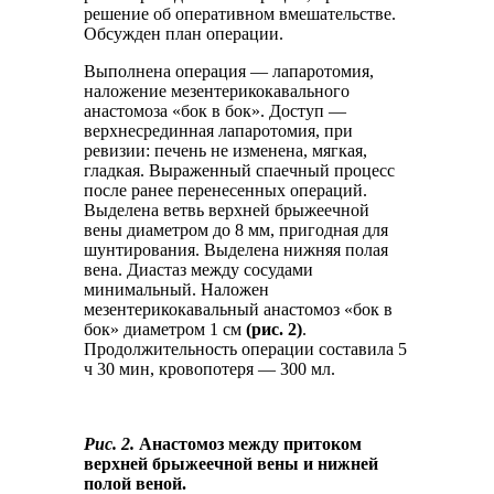
решение об оперативном вмешательстве.
Обсужден план операции.
Выполнена операция — лапаротомия,
наложение мезентерикокавального
анастомоза «бок в бок». Доступ —
верхнесрединная лапаротомия, при
ревизии: печень не изменена, мягкая,
гладкая. Выраженный спаечный процесс
после ранее перенесенных операций.
Выделена ветвь верхней брыжеечной
вены диаметром до 8 мм, пригодная для
шунтирования. Выделена нижняя полая
вена. Диастаз между сосудами
минимальный. Наложен
мезентерикокавальный анастомоз «бок в
бок» диаметром 1 см
(рис. 2)
.
Продолжительность операции составила 5
ч 30 мин, кровопотеря — 300 мл.
Рис. 2.
Анастомоз между притоком
верхней брыжеечной вены и нижней
полой веной.