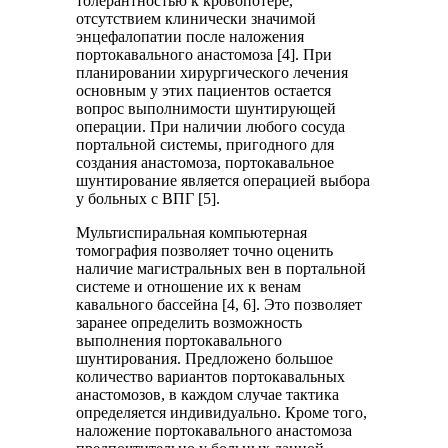
толерантностью к кровопотере,
отсутствием клинически значимой
энцефалопатии после наложения
портокавального анастомоза [4]. При
планировании хирургического лечения
основным у этих пациентов остается
вопрос выполнимости шунтирующей
операции. При наличии любого сосуда
портальной системы, пригодного для
создания анастомоза, портокавальное
шунтирование является операцией выбора
у больных с ВПГ [5].
Мультиспиральная компьютерная
томография позволяет точно оценить
наличие магистральных вен в портальной
системе и отношение их к венам
кавального бассейна [4, 6]. Это позволяет
заранее определить возможность
выполнения портокавального
шунтирования. Предложено большое
количество вариантов портокавальных
анастомозов, в каждом случае тактика
определяется индивидуально. Кроме того,
наложение портокавального анастомоза