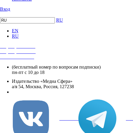
Вход
RU
EN
RU
+7 (495) 482-4118
+7 (495) 482-4329
+8 800 250-18-12
(бесплатный номер по вопросам подписки)
пн-пт с 10 до 18
Издательство «Медиа Сфера»
а/я 54, Москва, Россия, 127238
info@mediasphera.ru
вКонтакте
Tel