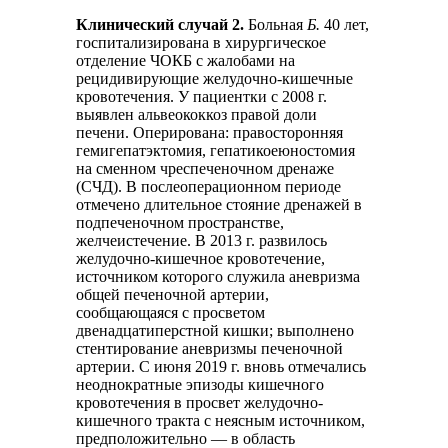
Клинический случай 2.
Больная
Б.
40 лет,
госпитализирована в хирургическое
отделение ЧОКБ с жалобами на
рецидивирующие желудочно-кишечные
кровотечения. У пациентки с 2008 г.
выявлен альвеококкоз правой доли
печени. Оперирована: правосторонняя
гемигепатэктомия, гепатикоеюностомия
на сменном чреспеченочном дренаже
(СЧД). В послеоперационном периоде
отмечено длительное стояние дренажей в
подпеченочном пространстве,
желчеистечение. В 2013 г. развилось
желудочно-кишечное кровотечение,
источником которого служила аневризма
общей печеночной артерии,
сообщающаяся с просветом
двенадцатиперстной кишки; выполнено
стентирование аневризмы печеночной
артерии. С июня 2019 г. вновь отмечались
неоднократные эпизоды кишечного
кровотечения в просвет желудочно-
кишечного тракта с неясным источником,
предположительно — в область