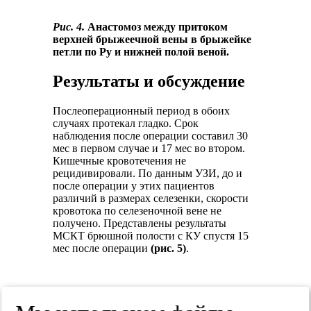
Рис. 4.
Анастомоз между притоком
верхней брыжеечной вены в брыжейке
петли по Ру и нижней полой веной.
Результаты и обсуждение
Послеоперационный период в обоих
случаях протекал гладко. Срок
наблюдения после операции составил 30
мес в первом случае и 17 мес во втором.
Кишечные кровотечения не
рецидивировали. По данным УЗИ, до и
после операции у этих пациентов
различий в размерах селезенки, скорости
кровотока по селезеночной вене не
получено. Представлены результаты
МСКТ брюшной полости с КУ спустя 15
мес после операции
(рис. 5)
.
Рис. 5.
МСКТ брюшной полости с КУ,
венозная фаза, проекция максимальной