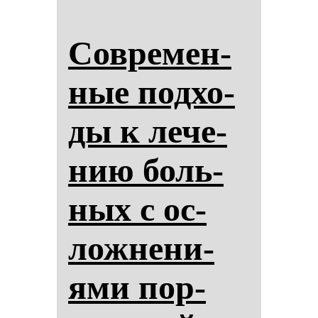
Сов­ре­мен­
ные под­хо­
ды к ле­че­
нию боль­
ных с ос­
лож­не­ни­
ями пор­