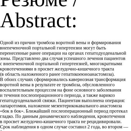
Abstract:
Одной из причин тромбоза воротной вены и формирования
внепеченочной портальной гипертензии могут быть
перенесенные ранее операции на органах гепатодуоденальной
зоны. Представлено два случая успешного лечения пациентов
с внепеченочной портальной гипертензией, многократными
кровотечениями в просвет желудочно-кишечного тракта
(в область наложенного ранее гепатикоеюноанастомоза).
В обоих случаях сформировались кавернозная трансформация
воротной вены в результате ее тромбоза, обусловленного
воспалительным процессом на фоне основного заболевания
и течения послеоперационного периода, а также варикоз
гепатодуоденальной связки. Пациентам выполнена операция:
лапаротомия, наложение мезентерикокавального анастомоза
«бок в бок». Ближайший послеоперационный период протекал
гладко. По данным динамического наблюдения, кровотечения
в просвет желудочно-кишечного тракта не рецидивировали.
Срок наблюдения в одном случае составил 2 года, во втором —