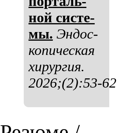
пор­таль­
ной сис­те­
мы.
Эн­дос­
ко­пи­чес­кая
хи­рур­гия.
2026;(2):53-62
Резюме /