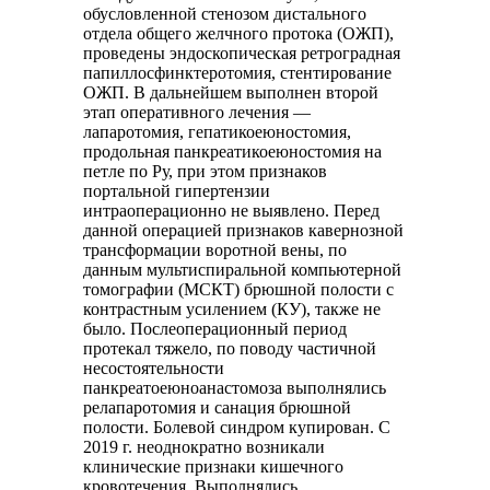
обусловленной стенозом дистального
отдела общего желчного протока (ОЖП),
проведены эндоскопическая ретроградная
папиллосфинктеротомия, стентирование
ОЖП. В дальнейшем выполнен второй
этап оперативного лечения —
лапаротомия, гепатикоеюностомия,
продольная панкреатикоеюностомия на
петле по Ру, при этом признаков
портальной гипертензии
интраоперационно не выявлено. Перед
данной операцией признаков кавернозной
трансформации воротной вены, по
данным мультиспиральной компьютерной
томографии (МСКТ) брюшной полости с
контрастным усилением (КУ), также не
было. Послеоперационный период
протекал тяжело, по поводу частичной
несостоятельности
панкреатоеюноанастомоза выполнялись
релапаротомия и санация брюшной
полости. Болевой синдром купирован. С
2019 г. неоднократно возникали
клинические признаки кишечного
кровотечения. Выполнялись