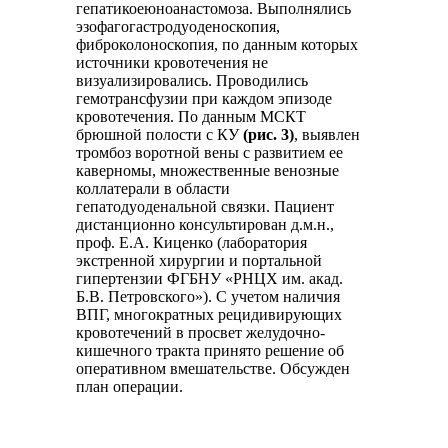
гепатикоеюноанастомоза. Выполнялись
эзофагогастродуоденоскопия,
фиброколоноскопия, по данным которых
источники кровотечения не
визуализировались. Проводились
гемотрансфузии при каждом эпизоде
кровотечения. По данным МСКТ
брюшной полости с КУ
(рис. 3)
,
выявлен
тромбоз воротной вены с развитием ее
каверномы, множественные венозные
коллатерали в области
гепатодуоденальной связки. Пациент
дистанционно консультирован д.м.н.,
проф. Е.А. Киценко (лаборатория
экстренной хирургии и портальной
гипертензии ФГБНУ «РНЦХ им. акад.
Б.В. Петровского»). С учетом наличия
ВПГ, многократных рецидивирующих
кровотечений в просвет желудочно-
кишечного тракта принято решение об
оперативном вмешательстве. Обсужден
план операции.