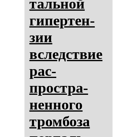
таль­ной
ги­пер­тен­
зии
вследствие
рас­
простра­
нен­но­го
тром­бо­за