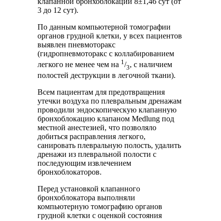
клапанной бронхоблокации 8±1,46 сут (от
3 до 12 сут).
По данным компьютерной томографии
органов грудной клетки, у всех пациентов
выявлен пневмоторакс
(гидропневмоторакс с коллабированием
1
легкого не менее чем на
/
, с наличием
3
полостей деструкции в легочной ткани).
Всем пациентам для предотвращения
утечки воздуха по плевральным дренажам
проводили эндоскопическую клапанную
бронхоблокацию клапаном Medlung под
местной анестезией, что позволяло
добиться расправления легкого,
санировать плевральную полость, удалить
дренажи из плевральной полости с
последующим извлечением
бронхоблокаторов.
Перед установкой клапанного
бронхоблокатора выполняли
компьютерную томографию органов
грудной клетки с оценкой состояния