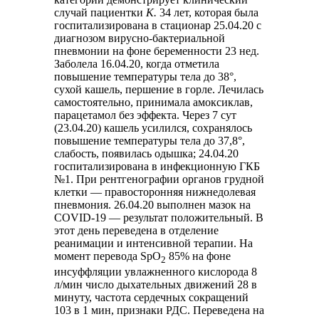
случай пациентки
К.
34 лет, которая была
госпитализирована в стационар 25.04.20 с
диагнозом вирусно-бактериальной
пневмонии на фоне беременности 23 нед.
Заболела 16.04.20, когда отметила
повышение температуры тела до 38°,
сухой кашель, першение в горле. Лечилась
самостоятельно, принимала амоксиклав,
парацетамол без эффекта. Через 7 сут
(23.04.20) кашель усилился, сохранялось
повышение температуры тела до 37,8°,
слабость, появилась одышка; 24.04.20
госпитализирована в инфекционную ГКБ
№1. При рентгенографии органов грудной
клетки — правосторонняя нижнедолевая
пневмония. 26.04.20 выполнен мазок на
COVID-19 — результат положительный. В
этот день переведена в отделение
реанимации и интенсивной терапии. На
момент перевода SpO
85% на фоне
2
инсуффляции увлажненного кислорода 8
л/мин число дыхательных движений 28 в
минуту, частота сердечных сокращений
103 в 1 мин, признаки РДС. Переведена на