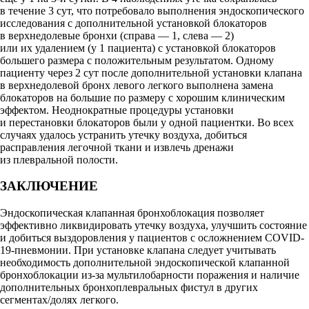
в течение 3 сут, что потребовало выполнения эндоскопического
исследования с дополнительной установкой блокаторов
в верхнедолевые бронхи (справа — 1, слева — 2)
или их удалением (у 1 пациента) с установкой блокаторов
большего размера с положительным результатом. Одному
пациенту через 2 сут после дополнительной установки клапана
в верхнедолевой бронх левого легкого выполнена замена
блокаторов на большие по размеру с хорошим клиническим
эффектом. Неоднократные процедуры установки
и перестановки блокаторов были у одной пациентки. Во всех
случаях удалось устранить утечку воздуха, добиться
расправления легочной ткани и извлечь дренажи
из плевральной полости.
ЗАКЛЮЧЕНИЕ
Эндоскопическая клапанная бронхоблокация позволяет
эффективно ликвидировать утечку воздуха, улучшить состояние
и добиться выздоровления у пациентов с осложнением COVID-
19-пневмонии. При установке клапана следует учитывать
необходимость дополнительной эндоскопической клапанной
бронхоблокации из-за мультилобарности поражения и наличие
дополнительных бронхоплевральных фистул в других
сегментах/долях легкого.