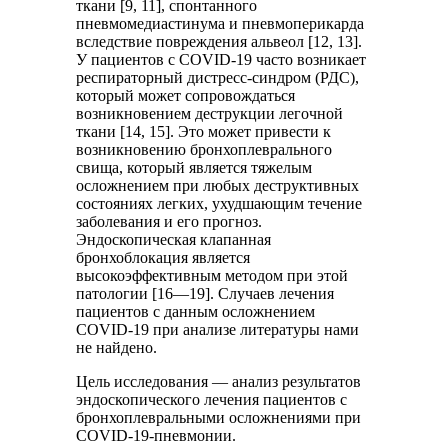
ткани [9, 11], спонтанного
пневмомедиастинума и пневмоперикарда
вследствие повреждения альвеол [12, 13].
У пациентов с COVID-19 часто возникает
респираторный дистресс-синдром (РДС),
который может сопровождаться
возникновением деструкции легочной
ткани [14, 15]. Это может привести к
возникновению бронхоплеврального
свища, который является тяжелым
осложнением при любых деструктивных
состояниях легких, ухудшающим течение
заболевания и его прогноз.
Эндоскопическая клапанная
бронхоблокация является
высокоэффективным методом при этой
патологии [16—19]. Случаев лечения
пациентов с данным осложнением
COVID-19 при анализе литературы нами
не найдено.
Цель исследования — анализ результатов
эндоскопического лечения пациентов с
бронхоплевральными осложнениями при
COVID-19-пневмонии.