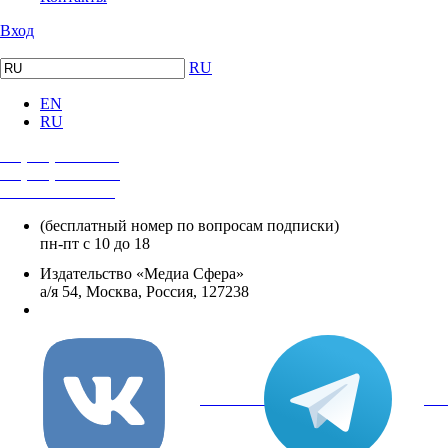
Вход
RU
EN
RU
+7 (495) 482-4118
+7 (495) 482-4329
+8 800 250-18-12
(бесплатный номер по вопросам подписки)
пн-пт с 10 до 18
Издательство «Медиа Сфера»
а/я 54, Москва, Россия, 127238
info@mediasphera.ru
вКонтакте
Tel