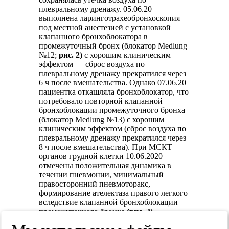
плевральному дренажу. 05.06.20
выполнена ларинготрахеобронхоскопия
под местной анестезией с установкой
клапанного бронхоблокатора в
промежуточный бронх (блокатор Medlung
№12;
рис. 2)
с хорошим клиническим
эффектом — сброс воздуха по
плевральному дренажу прекратился через
6 ч после вмешательства. Однако 07.06.20
пациентка откашляла бронхоблокатор, что
потребовало повторной клапанной
бронхоблокации промежуточного бронха
(блокатор Medlung №13) с хорошим
клиническим эффектом (сброс воздуха по
плевральному дренажу прекратился через
8 ч после вмешательства). При МСКТ
органов грудной клетки 10.06.2020
отмечены положительная динамика в
течении пневмонии, минимальный
правосторонний пневмоторакс,
формирование ателектаза правого легкого
вследствие клапанной бронхоблокации
промежуточного бронха
(рис. 3)
.