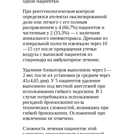
одной пациентки.
При рентгенологическом контроле
определялся ателектаз окклюзированной
доли или легкого с его полным
расправлением у 4 (66,7%) пациентов и
частичным у 2 (33,3%) — с наличием
апикального пневмоторакса. Дренажи из
плевральной полости извлекали через 10
—15 сут после прекращения утечки
воздуха с выпиской пациентов из
стационара на амбулаторное лечение.
Удаление блокаторов выполняли через 1—
2 мес после их установки (в среднем через
43±4,65 дня). У 5 пациентов удаление
выполнено под местной анестезией при
использовании гибкого эндоскопа. В 1
случае потребовалось использование
ригидной бронхоскопии из-за
технических сложностей, возникших при
гибкой бронхоскопии. Осложнений при
извлечении не отмечено.
Сложность лечения пациентов этой
категории демонстрирует клинический