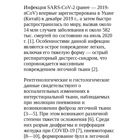
Инфекция SARS-CoV-2 (ранее — 2019-
nCoV) впервые зарегистрирована в Ухане
(Китай) в декабре 2019 г., а затем быстро
распространилась по миру, вызвав около
14 млн случаев заболевания и около 582
тыс. смертей по состоянию на июль 2020
г. [1]. Особенностями данной инфекции
являются острое повреждение легких,
включая его тяжелую форму — острый
респираторный дистресс-синдром, что
сопровождается массивным
повреждением легочной ткани [2].
Рентгенологические и гистологические
данные свидетельствуют о
воспалительных изменениях в
интерстициальной ткани, наблюдаемых
при эволюции пневмонии и
возникновении фиброза легочной ткани
[3—5]. При этом возникают различной
степени тяжести осложнения [6]. Среди
них разрыв диафрагмы и перфорация
желудка при COVID-19 [7], пневмоторакс
[8—10], формирование булл в легочной