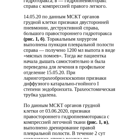
гидроторакса; в — гидропневмоторакс
справа с компрессией правого легкого.
14.05.20 по данным МСКТ органов
грудной клетки признаки двусторонней
пневмонии, деструктивной справа,
большого правостороннего гидроторакса
(рис. 1, б)
. Торакальным хирургом
выполнена пункция плевральной полости
справа — получено 1200 мл выпота в виде
«мясных помоев». Тогда же пациентка
начала дышать самостоятельно и была
переведена для лечения в профильное
отделение 15.05.20. При
ларинготрахеобронхоскопии признаки
диффузного катарально-гнойного I
степени эндобронхита. Трахеостомическая
трубка удалена.
По данным МСКТ органов грудной
клетки от 03.06.2020, признаки
правостороннего гидропневмоторакса с
компрессией легочной ткани
(рис. 1, в)
,
выполнено дренирование правой
плевральной полости. В течение 2 сут
сохранялась утечка воздуха по