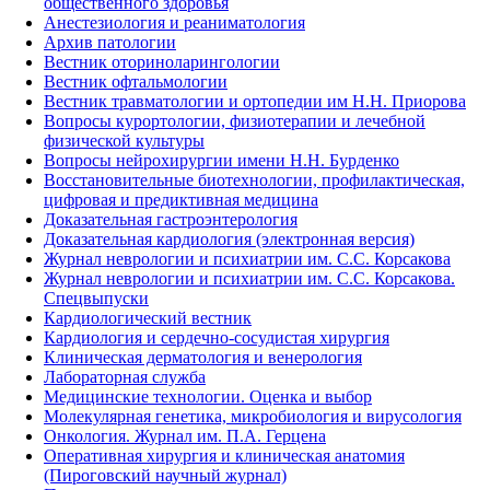
общественного здоровья
Анестезиология и реаниматология
Архив патологии
Вестник оториноларингологии
Вестник офтальмологии
Вестник травматологии и ортопедии им Н.Н. Приорова
Вопросы курортологии, физиотерапии и лечебной
физической культуры
Вопросы нейрохирургии имени Н.Н. Бурденко
Восстановительные биотехнологии, профилактическая,
цифровая и предиктивная медицина
Доказательная гастроэнтерология
Доказательная кардиология (электронная версия)
Журнал неврологии и психиатрии им. С.С. Корсакова
Журнал неврологии и психиатрии им. С.С. Корсакова.
Спецвыпуски
Кардиологический вестник
Кардиология и сердечно-сосудистая хирургия
Клиническая дерматология и венерология
Лабораторная служба
Медицинские технологии. Оценка и выбор
Молекулярная генетика, микробиология и вирусология
Онкология. Журнал им. П.А. Герцена
Оперативная хирургия и клиническая анатомия
(Пироговский научный журнал)