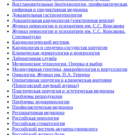
Восстановительные биотехнологии, профилактическая,
цифровая и предиктивная медицина
Доказательная гастроэнтерология
Доказательная кардиология (электронная версия)
Журнал неврологии и психиатрии им. С.С. Корсакова
Журнал неврологии и психиатрии им. С.С. Корсакова.
Спецвыпуски
Кардиологический вестник
Кардиология и сердечно-сосудистая хирургия
Клиническая дерматология и венерология
Лабораторная служба
Медицинские технологии. Оценка и выбор
Молекулярная генетика, микробиология и вирусология
Онкология. Журнал им. П.А. Герцена
Оперативная хирургия и клиническая анатомия
(Пироговский научный журнал)
Пластическая хирургия и эстетическая медицина
Проблемы репродукции
Проблемы эндокринологии
Профилактическая медицина
Респираторная медицина
Российская ринология
Российская стоматология
Российский вестник акушера-гинеколога
Российский журнал боли