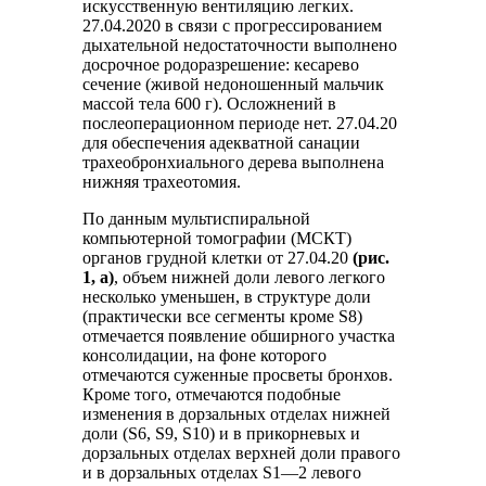
искусственную вентиляцию легких.
27.04.2020 в связи с прогрессированием
дыхательной недостаточности выполнено
досрочное родоразрешение: кесарево
сечение (живой недоношенный мальчик
массой тела 600 г). Осложнений в
послеоперационном периоде нет. 27.04.20
для обеспечения адекватной санации
трахеобронхиального дерева выполнена
нижняя трахеотомия.
По данным мультиспиральной
компьютерной томографии (МСКТ)
органов грудной клетки от 27.04.20
(рис.
1, а)
, объем нижней доли левого легкого
несколько уменьшен, в структуре доли
(практически все сегменты кроме S8)
отмечается появление обширного участка
консолидации, на фоне которого
отмечаются суженные просветы бронхов.
Кроме того, отмечаются подобные
изменения в дорзальных отделах нижней
доли (S6, S9, S10) и в прикорневых и
дорзальных отделах верхней доли правого
и в дорзальных отделах S1—2 левого