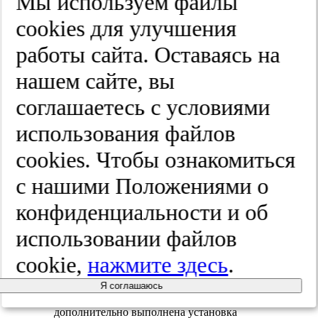
Мы используем файлы
cооkies для улучшения
Рис. 2
. Клапанный блокатор,
перекрывающий промежуточный бронх
работы сайта. Оставаясь на
(эндофото).
нашем сайте, вы
Рис.
3.
Рентгеновская
соглашаетесь с условиями
мультиспиральная компьютерная
томография органов грудной клетки
использования файлов
через 5 сут после клапанной
бронхоблокации промежуточного
cооkies. Чтобы ознакомиться
бронха.
с нашими Положениями о
Положительная динамика по течению
пневмонии, минимальный
конфиденциальности и об
правосторонний пневмоторакс,
формирование ателектаза правого легкого.
использовании файлов
16.06.20 отрицательная динамика:
cookie,
нажмите здесь
.
возобновление утечки воздуха по
плевральному дренажу. При
Я соглашаюсь
эндоскопическом контроле дислокации
блокатора из промежуточного бронха нет,
дополнительно выполнена установка