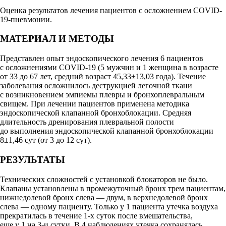
Оценка результатов лечения пациентов с осложнением COVID-
19-пневмонии.
МАТЕРИАЛ И МЕТОДЫ
Представлен опыт эндоскопического лечения 6 пациентов
с осложнениями COVID-19 (5 мужчин и 1 женщина в возрасте
от 33 до 67 лет, средний возраст 45,33±13,03 года). Течение
заболевания осложнилось деструкцией легочной ткани
с возникновением эмпиемы плевры и бронхоплевральным
свищем. При лечении пациентов применена методика
эндоскопической клапанной бронхоблокации. Средняя
длительность дренирования плевральной полости
до выполнения эндоскопической клапанной бронхоблокации
8±1,46 сут (от 3 до 12 сут).
РЕЗУЛЬТАТЫ
Технических сложностей с установкой блокаторов не было.
Клапаны установлены в промежуточный бронх трем пациентам,
нижнедолевой бронх слева — двум, в верхнедолевой бронх
слева — одному пациенту. Только у 1 пациента утечка воздуха
прекратилась в течение 1-х суток после вмешательства,
еще у 1 на 3-и сутки. В 4 наблюдениях утечка сохранялась