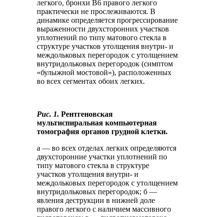
легкого, бронхи B6 правого легкого
практически не прослеживаются. В
динамике определяется прогрессирование
выраженности двухсторонних участков
уплотнений по типу матового стекла в
структуре участков утолщения внутри- и
междольковых перегородок с утолщением
внутридольковых перегородок (симптом
«булыжной мостовой»), расположенных
во всех сегментах обоих легких.
Рис. 1.
Рентгеновская
мультиспиральная компьютерная
томография органов грудной клетки.
а — во всех отделах легких определяются
двухсторонние участки уплотнений по
типу матового стекла в структуре
участков утолщения внутри- и
междольковых перегородок с утолщением
внутридольковых перегородок; б —
явления деструкции в нижней доле
правого легкого с наличием массивного