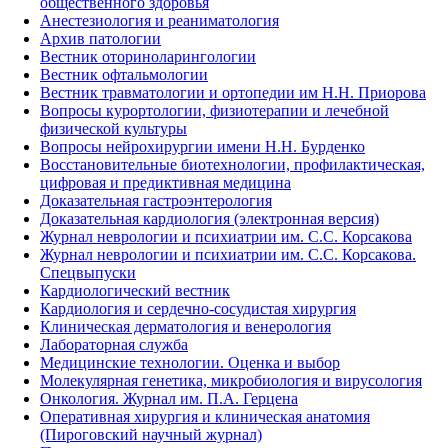
общественного здоровья
Анестезиология и реаниматология
Архив патологии
Вестник оториноларингологии
Вестник офтальмологии
Вестник травматологии и ортопедии им Н.Н. Приорова
Вопросы курортологии, физиотерапии и лечебной
физической культуры
Вопросы нейрохирургии имени Н.Н. Бурденко
Восстановительные биотехнологии, профилактическая,
цифровая и предиктивная медицина
Доказательная гастроэнтерология
Доказательная кардиология (электронная версия)
Журнал неврологии и психиатрии им. С.С. Корсакова
Журнал неврологии и психиатрии им. С.С. Корсакова.
Спецвыпуски
Кардиологический вестник
Кардиология и сердечно-сосудистая хирургия
Клиническая дерматология и венерология
Лабораторная служба
Медицинские технологии. Оценка и выбор
Молекулярная генетика, микробиология и вирусология
Онкология. Журнал им. П.А. Герцена
Оперативная хирургия и клиническая анатомия
(Пироговский научный журнал)