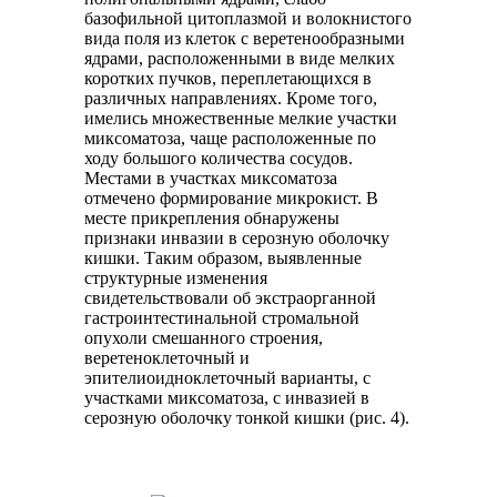
базофильной цитоплазмой и волокнистого
вида поля из клеток с веретенообразными
ядрами, расположенными в виде мелких
коротких пучков, переплетающихся в
различных направлениях. Кроме того,
имелись множественные мелкие участки
миксоматоза, чаще расположенные по
ходу большого количества сосудов.
Местами в участках миксоматоза
отмечено формирование микрокист. В
месте прикрепления обнаружены
признаки инвазии в серозную оболочку
кишки. Таким образом, выявленные
структурные изменения
свидетельствовали об экстраорганной
гастроинтестинальной стромальной
опухоли смешанного строения,
веретеноклеточный и
эпителиоидноклеточный варианты, с
участками миксоматоза, с инвазией в
серозную оболочку тонкой кишки (рис. 4).