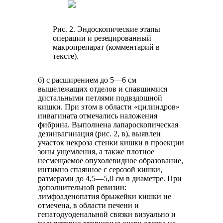
Рис. 2. Эндоскопические этапы
операции и резецированный
макропрепарат (комментарий в
тексте).
б) с расширением до 5—6 см
вышележащих отделов и спавшимися
дистальными петлями подвздошной
кишки. При этом в области «цилиндров»
инвагината отмечались наложения
фибрина. Выполнена лапароскопическая
дезинвагинация (рис. 2, в), выявлен
участок некроза стенки кишки в проекции
зоны ущемления, а также плотное
несмещаемое опухолевидное образование,
интимно спаянное с серозой кишки,
размерами до 4,5—5,0 см в диаметре. При
дополнительной ревизии:
лимфоаденопатия брыжейки кишки не
отмечена, в области печени и
гепатодуоденальной связки визуально и