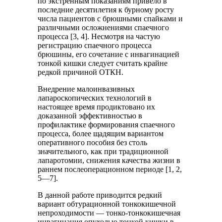
по экстренным показаниям привело в
последние десятилетия к бурному росту
числа пациентов с брюшными спайками и
различными осложнениями спаечного
процесса [3, 4]. Несмотря на частую
регистрацию спаечного процесса
брюшины, его сочетание с инвагинацией
тонкой кишки следует считать крайне
редкой причиной ОТКН.
Внедрение малоинвазивных
лапароскопических технологий в
настоящее время продиктовано их
доказанной эффективностью в
профилактике формирования спаечного
процесса, более щадящим вариантом
оперативного пособия без столь
значительного, как при традиционной
лапаротомии, снижения качества жизни в
раннем послеоперационном периоде [1, 2,
5—7].
В данной работе приводится редкий
вариант обтурационной тонкокишечной
непроходимости — тонко-тонкокишечная
инвагинация опухолью тонкой кишки в