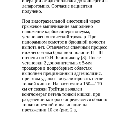
операции от адгезиолизиса до конверсии в
лапаротомию. Согласие пациентки
получено.
Под эндотрахеальной анестезией через
грыжевое выпячивание выполнено
наложение карбоксиперитонеума,
установлен оптический троакар. При
панорамном осмотре в брюшной полости
выпота нет. Отмечается спаечный процесс
нижнего этажа брюшной полости II—III
степени по О.И. Блинникову [8]. После
установки 2 дополнительных 5-мм
троакаров в подреберных областях
выполнен прецизионный адгезиолизис,
при этом удалось визуализировать петли
тонкой кишки. На расстоянии 150—170
см от связки Трейтца выявлен
конгломерат петель тонкой кишки, при
разделении которого определяется область
тонкокишечной инвагинации на
протяжении 10 см (рис. 2 а,