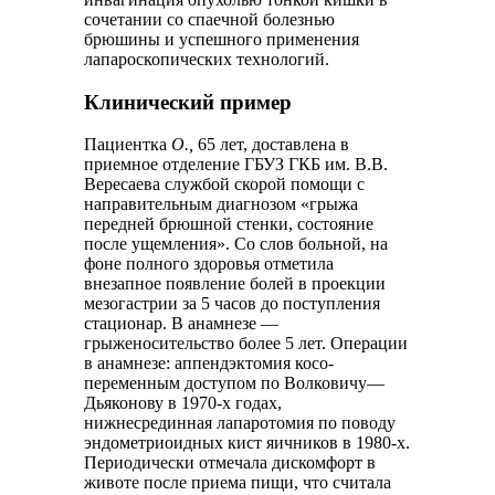
сочетании со спаечной болезнью
брюшины и успешного применения
лапароскопических технологий.
Клинический пример
Пациентка
О.,
65 лет, доставлена в
приемное отделение ГБУЗ ГКБ им. В.В.
Вересаева службой скорой помощи с
направительным диагнозом «грыжа
передней брюшной стенки, состояние
после ущемления». Со слов больной, на
фоне полного здоровья отметила
внезапное появление болей в проекции
мезогастрии за 5 часов до поступления
стационар. В анамнезе —
грыженосительство более 5 лет. Операции
в анамнезе: аппендэктомия косо-
переменным доступом по Волковичу—
Дьяконову в 1970-х годах,
нижнесрединная лапаротомия по поводу
эндометриоидных кист яичников в 1980-х.
Периодически отмечала дискомфорт в
животе после приема пищи, что считала