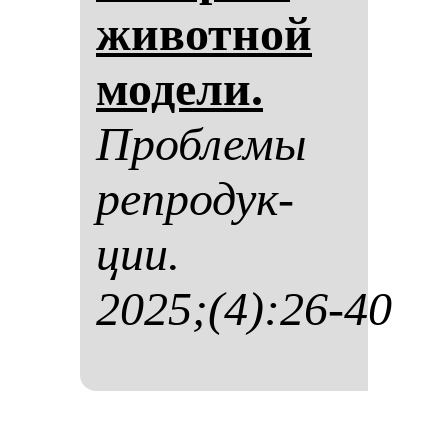
жи­вот­ной
мо­де­ли.
Проб­ле­мы
реп­ро­дук­
ции.
2025;(4):26-40