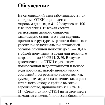
Обсуждение
На сегодняшний день заболеваемость при
синдроме ОТКН оценивается, по
мировым данным, в 4—20 случаев на 100
тыс населения. Высокая частота
регистрации данного синдрома
закономерно ставит его в ряд ведущих
причин в структуре смертности больных с
ургентной абдоминальной патологией
органов брюшной полости: до 4,3—18,9%
в общей популяции, а среди лиц пожилого
возраста — до 36,0% [1, 2, 9]. В случае
декомпенсации ОТКН с развитием
полиорганной недостаточности и целого
ряда порочных патофизиологических
состояний прогрессивно возрастают как
суммарные затраты на лечение, так и риск
летального исхода с крайне высокой
вероятностью, приближаясь к 100% [10,
11]. Среди причин ОТКН на первом месте
находится спаечный процесс в брюшной
полости, что составляет около 2/3 от всех
случаев острой кишечной