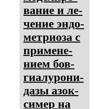
ва­ние и ле­
че­ние эн­до­
мет­ри­оза с
при­ме­не­
ни­ем бов­
ги­алу­ро­ни­
да­зы азок­
си­мер на