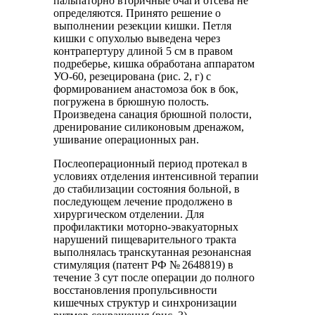
пальпаторно вторичные очаги отсева не
определяются. Принято решение о
выполнении резекции кишки. Петля
кишки с опухолью выведена через
контрапертуру длиной 5 см в правом
подреберье, кишка обработана аппаратом
УО-60, резецирована (рис. 2, г) с
формированием анастомоза бок в бок,
погружена в брюшную полость.
Произведена санация брюшной полости,
дренирование силиконовым дренажом,
ушивание операционных ран.
Послеоперационный период протекал в
условиях отделения интенсивной терапии
до стабилизации состояния больной, в
последующем лечение продолжено в
хирургическом отделении. Для
профилактики моторно-эвакуаторных
нарушений пищеварительного тракта
выполнялась транскутанная резонансная
стимуляция (патент РФ № 2648819) в
течение 3 сут после операции до полного
восстановления пропульсивности
кишечных структур и синхронизации