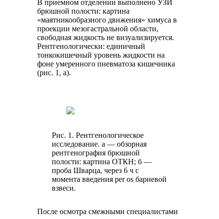
В приемном отделении выполнено УЗИ
брюшной полости: картина
«маятникообразного движения» химуса в
проекции мезогастральной области,
свободная жидкость не визуализируется.
Рентгенологически: единичный
тонкокишечный уровень жидкости на
фоне умеренного пневматоза кишечника
(рис. 1, а).
Рис. 1. Рентгенологическое
исследование. а — обзорная
рентгенография брюшной
полости: картина ОТКН; б —
проба Шварца, через 6 ч с
момента введения per os бариевой
взвеси.
После осмотра смежными специалистами