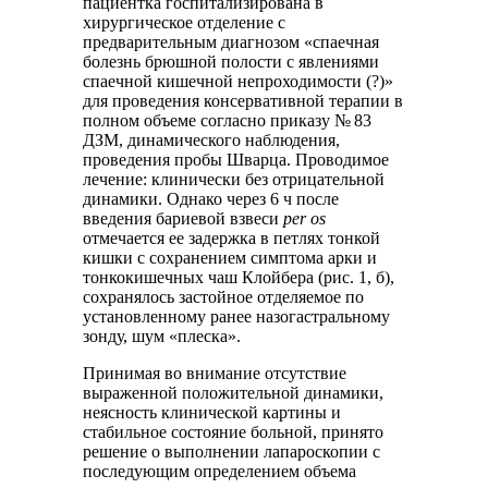
пациентка госпитализирована в
хирургическое отделение с
предварительным диагнозом «спаечная
болезнь брюшной полости с явлениями
спаечной кишечной непроходимости (?)»
для проведения консервативной терапии в
полном объеме согласно приказу № 83
ДЗМ, динамического наблюдения,
проведения пробы Шварца. Проводимое
лечение: клинически без отрицательной
динамики. Однако через 6 ч после
введения бариевой взвеси
per os
отмечается ее задержка в петлях тонкой
кишки с сохранением симптома арки и
тонкокишечных чаш Клойбера (рис. 1, б),
сохранялось застойное отделяемое по
установленному ранее назогастральному
зонду, шум «плеска».
Принимая во внимание отсутствие
выраженной положительной динамики,
неясность клинической картины и
стабильное состояние больной, принято
решение о выполнении лапароскопии с
последующим определением объема