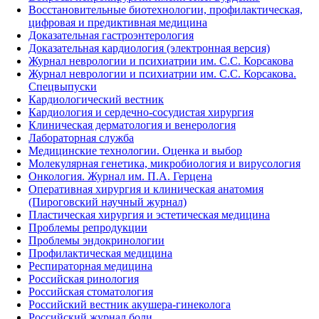
Восстановительные биотехнологии, профилактическая,
цифровая и предиктивная медицина
Доказательная гастроэнтерология
Доказательная кардиология (электронная версия)
Журнал неврологии и психиатрии им. С.С. Корсакова
Журнал неврологии и психиатрии им. С.С. Корсакова.
Спецвыпуски
Кардиологический вестник
Кардиология и сердечно-сосудистая хирургия
Клиническая дерматология и венерология
Лабораторная служба
Медицинские технологии. Оценка и выбор
Молекулярная генетика, микробиология и вирусология
Онкология. Журнал им. П.А. Герцена
Оперативная хирургия и клиническая анатомия
(Пироговский научный журнал)
Пластическая хирургия и эстетическая медицина
Проблемы репродукции
Проблемы эндокринологии
Профилактическая медицина
Респираторная медицина
Российская ринология
Российская стоматология
Российский вестник акушера-гинеколога
Российский журнал боли