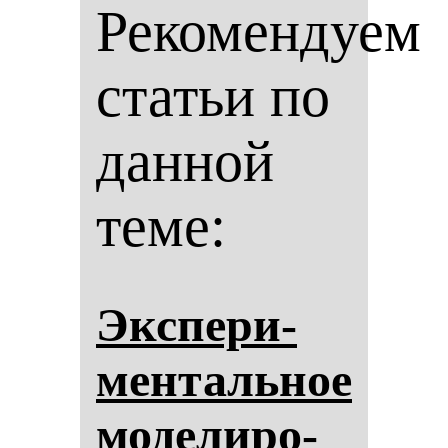
Рекомендуем
статьи по
данной
теме:
Эк­спе­ри­
мен­таль­ное
мо­де­ли­ро­