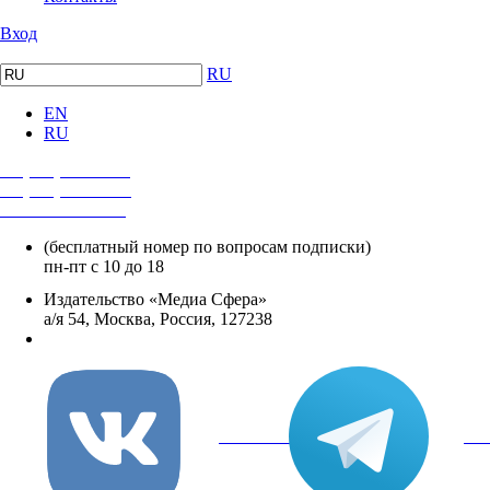
Вход
RU
EN
RU
+7 (495) 482-4118
+7 (495) 482-4329
+8 800 250-18-12
(бесплатный номер по вопросам подписки)
пн-пт с 10 до 18
Издательство «Медиа Сфера»
а/я 54, Москва, Россия, 127238
info@mediasphera.ru
вКонтакте
Tel