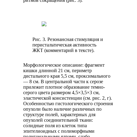
ритмов сокращения (рис. 3).
Рис. 3. Резонансная стимуляция и
перистальтическая активность
ЖКТ (комментарий в тексте).
Морфологическое описание: фрагмент
кишки длинной 21 см, периметр
дистального края 5,5 см, проксимального
— 8 см. В центральной части к серозе
прилежит плотное образование темно-
серого цвета размером 4,5×3,5×3 см,
эластической консистенции (см. рис. 2, г).
Особенностью гистологического строения
опухоли было наличие различных по
структуре полей, характерных для
опухолей соединительной ткани:
со́лидные поля из клеток типа
эпителиоидных с полиморфными
полигональными ядрами, слабо