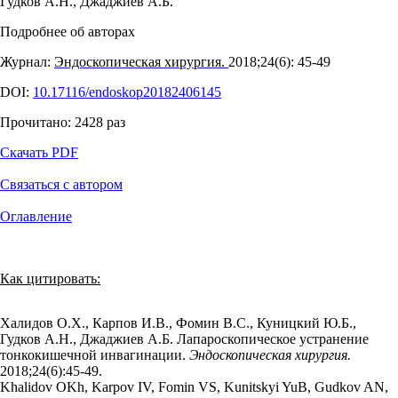
Гудков А.Н.
,
Джаджиев А.Б.
Подробнее об авторах
Журнал:
Эндоскопическая хирургия.
2018;24(6): 45‑49
DOI:
10.17116/endoskop20182406145
Прочитано:
2428
раз
Скачать PDF
Связаться с автором
Оглавление
Как цитировать:
Халидов О.Х., Карпов И.В., Фомин В.С., Куницкий Ю.Б.,
Гудков А.Н., Джаджиев А.Б. Лапароскопическое устранение
тонкокишечной инвагинации.
Эндоскопическая хирургия.
2018;24(6):45‑49.
Khalidov OKh, Karpov IV, Fomin VS, Kunitskyi YuB, Gudkov AN,