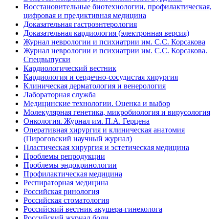
Восстановительные биотехнологии, профилактическая,
цифровая и предиктивная медицина
Доказательная гастроэнтерология
Доказательная кардиология (электронная версия)
Журнал неврологии и психиатрии им. С.С. Корсакова
Журнал неврологии и психиатрии им. С.С. Корсакова.
Спецвыпуски
Кардиологический вестник
Кардиология и сердечно-сосудистая хирургия
Клиническая дерматология и венерология
Лабораторная служба
Медицинские технологии. Оценка и выбор
Молекулярная генетика, микробиология и вирусология
Онкология. Журнал им. П.А. Герцена
Оперативная хирургия и клиническая анатомия
(Пироговский научный журнал)
Пластическая хирургия и эстетическая медицина
Проблемы репродукции
Проблемы эндокринологии
Профилактическая медицина
Респираторная медицина
Российская ринология
Российская стоматология
Российский вестник акушера-гинеколога
Российский журнал боли