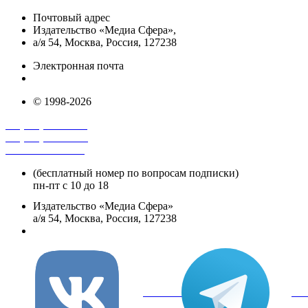
Почтовый адрес
Издательство «Медиа Сфера»,
а/я 54, Москва, Россия, 127238
Электронная почта
info@mediasphera.ru
© 1998-2026
+7 (495) 482-4118
+7 (495) 482-4329
+8 800 250-18-12
(бесплатный номер по вопросам подписки)
пн-пт с 10 до 18
Издательство «Медиа Сфера»
а/я 54, Москва, Россия, 127238
info@mediasphera.ru
вКонтакте
Tel