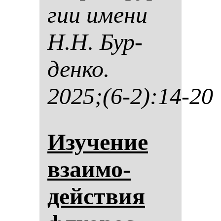
гии име­ни
Н.Н. Бур­
ден­ко.
2025;(6-2):14-20
Изу­че­ние
вза­имо­
действия