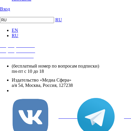
Вход
RU
EN
RU
+7 (495) 482-4118
+7 (495) 482-4329
+8 800 250-18-12
(бесплатный номер по вопросам подписки)
пн-пт с 10 до 18
Издательство «Медиа Сфера»
а/я 54, Москва, Россия, 127238
info@mediasphera.ru
вКонтакте
Tel