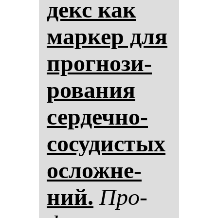
декс как
мар­кер для
прог­но­зи­
ро­ва­ния
сер­деч­но-
со­су­дис­тых
ос­лож­не­
ний.
Про­