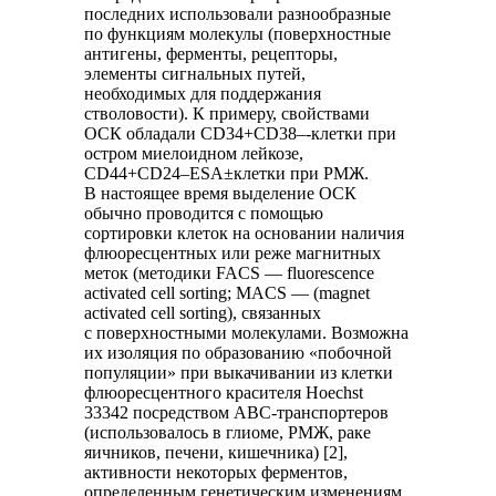
последних использовали разнообразные
по функциям молекулы (поверхностные
антигены, ферменты, рецепторы,
элементы сигнальных путей,
необходимых для поддержания
стволовости). К примеру, свойствами
ОСК обладали CD34+CD38–-клетки при
остром миелоидном лейкозе,
CD44+CD24–ESA±клетки при РМЖ.
В настоящее время выделение ОСК
обычно проводится с помощью
сортировки клеток на основании наличия
флюоресцентных или реже магнитных
меток (методики FACS — fluorescence
activated cell sorting; MACS — (magnet
activated cell sorting), связанных
с поверхностными молекулами. Возможна
их изоляция по образованию «побочной
популяции» при выкачивании из клетки
флюоресцентного красителя Hoechst
33342 посредством АВС-транспортеров
(использовалось в глиоме, РМЖ, раке
яичников, печени, кишечника) [2],
активности некоторых ферментов,
определенным генетическим изменениям.