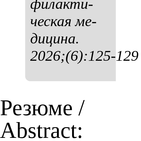
фи­лак­ти­
чес­кая ме­
ди­ци­на.
2026;(6):125-129
Резюме /
Abstract: