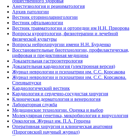
общественного здоровья
Анестезиология и реаниматология
Архив патологии
Вестник оториноларингологии
Вестник офтальмологии
Вестник травматологии и ортопедии им Н.Н. Приорова
Вопросы курортологии, физиотерапии и лечебной
физической культуры
Вопросы нейрохирургии имени Н.Н. Бурденко
Восстановительные биотехнологии, профилактическая,
цифровая и предиктивная медицина
Доказательная гастроэнтерология
Доказательная кардиология (электронная версия)
Журнал неврологии и психиатрии им. С.С. Корсакова
Журнал неврологии и психиатрии им. С.С. Корсакова.
Спецвыпуски
Кардиологический вестник
Кардиология и сердечно-сосудистая хирургия
Клиническая дерматология и венерология
Лабораторная служба
Медицинские технологии. Оценка и выбор
Молекулярная генетика, микробиология и вирусология
Онкология. Журнал им. П.А. Герцена
Оперативная хирургия и клиническая анатомия
(Пироговский научный журнал)