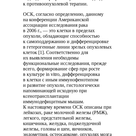
к противоопухолевой терапии.
ОСК, согласно определению, данному
на конференции Американской
ассоциации исследования рака
в 2006 г., — это клетки в пределах
опухоли, обладающие способностью
к самоподдержанию и дифференцировке
в гетерогенные линии зрелых опухолевых
клеток [1]. Соответственно для
их выявления необходимы
функциональные исследования, прежде
всего, формирование сфер при росте
в культуре in vitro, дифференцировка
в клетки с иным иммунофенотипом
и развитие опухоли, гистологически
напоминающей исходную при
ксенотрансплантации
иммунодефицитным мышам.
К настоящему времени ОСК описаны при
лейкозах, раке молочной железы (РМЖ),
легкого, предстательной железы,
кишечника, желудка, поджелудочной
железы, головы и шеи, яичников,
эндометрия, остеосаркоме, опухолях мозга