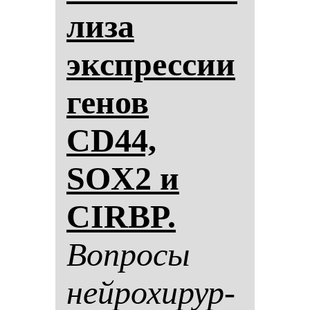
ли­за
экспрес­сии
ге­нов
CD44,
SOX2 и
CIRBP.
Воп­ро­сы
ней­ро­хи­рур­