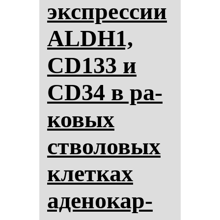
экспрес­сии
ALDH1,
CD133 и
CD34 в ра­
ко­вых
ство­ло­вых
клет­ках
аде­но­кар­