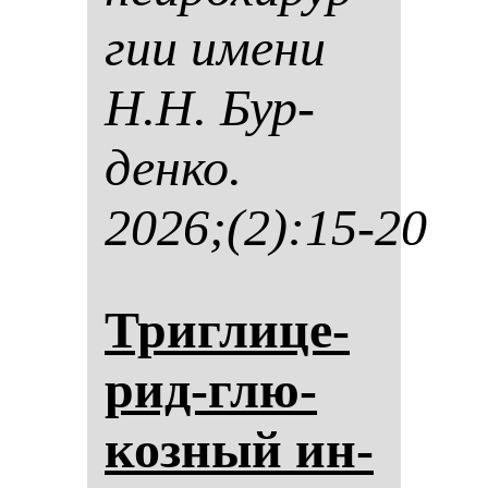
гии име­ни
Н.Н. Бур­
ден­ко.
2026;(2):15-20
Триг­ли­це­
рид-глю­
коз­ный ин­