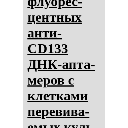
флу­орес­
цен­тных
ан­ти-
CD133
ДНК-ап­та­
ме­ров с
клет­ка­ми
пе­ре­ви­ва­
емых куль­