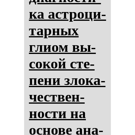
ка ас­тро­ци­
тар­ных
гли­ом вы­
со­кой сте­
пе­ни зло­ка­
чес­твен­
нос­ти на
ос­но­ве ана­