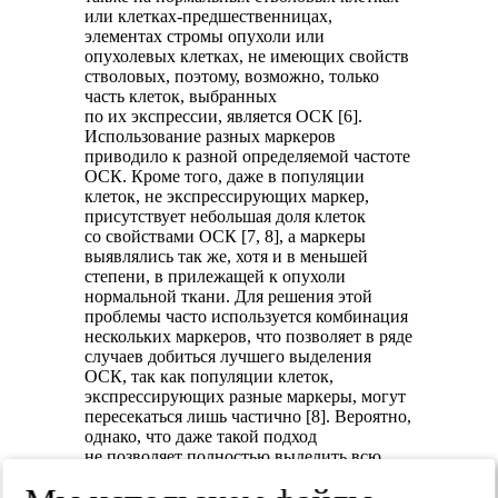
или клетках-предшественницах,
элементах стромы опухоли или
опухолевых клетках, не имеющих свойств
стволовых, поэтому, возможно, только
часть клеток, выбранных
по их экспрессии, является ОСК [6].
Использование разных маркеров
приводило к разной определяемой частоте
ОСК. Кроме того, даже в популяции
клеток, не экспрессирующих маркер,
присутствует небольшая доля клеток
со свойствами ОСК [7, 8], а маркеры
выявлялись так же, хотя и в меньшей
степени, в прилежащей к опухоли
нормальной ткани. Для решения этой
проблемы часто используется комбинация
нескольких маркеров, что позволяет в ряде
случаев добиться лучшего выделения
ОСК, так как популяции клеток,
экспрессирующих разные маркеры, могут
пересекаться лишь частично [8]. Вероятно,
однако, что даже такой подход
не позволяет полностью выделить всю
популяцию ОСК, и чем больше маркеров
используется, тем более «чистая линия»