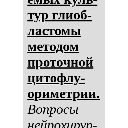
тур гли­об­
лас­то­мы
ме­то­дом
про­точ­ной
ци­тоф­лу­
ори­мет­рии.
Воп­ро­сы
ней­ро­хи­рур­