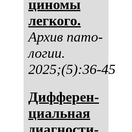
ци­но­мы
лег­ко­го.
Ар­хив па­то­
ло­гии.
2025;(5):36-45
Диф­фе­рен­
ци­аль­ная
ди­аг­нос­ти­