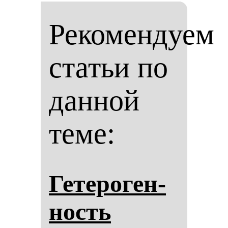
Рекомендуем
статьи по
данной
теме:
Ге­те­ро­ген­
ность