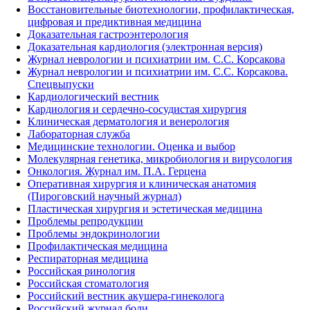
Восстановительные биотехнологии, профилактическая,
цифровая и предиктивная медицина
Доказательная гастроэнтерология
Доказательная кардиология (электронная версия)
Журнал неврологии и психиатрии им. С.С. Корсакова
Журнал неврологии и психиатрии им. С.С. Корсакова.
Спецвыпуски
Кардиологический вестник
Кардиология и сердечно-сосудистая хирургия
Клиническая дерматология и венерология
Лабораторная служба
Медицинские технологии. Оценка и выбор
Молекулярная генетика, микробиология и вирусология
Онкология. Журнал им. П.А. Герцена
Оперативная хирургия и клиническая анатомия
(Пироговский научный журнал)
Пластическая хирургия и эстетическая медицина
Проблемы репродукции
Проблемы эндокринологии
Профилактическая медицина
Респираторная медицина
Российская ринология
Российская стоматология
Российский вестник акушера-гинеколога
Российский журнал боли