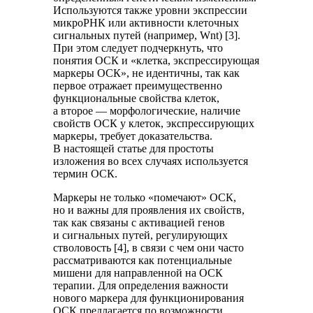
Используются также уровни экспрессии
микроРНК или активности клеточных
сигнальных путей (например, Wnt) [3].
При этом следует подчеркнуть, что
понятия ОСК и «клетка, экспрессирующая
маркеры ОСК», не идентичны, так как
первое отражает преимущественно
функциональные свойства клеток,
а второе — морфологические, наличие
свойств ОСК у клеток, экспрессирующих
маркеры, требует доказательства.
В настоящей статье для простоты
изложения во всех случаях используется
термин ОСК.
Маркеры не только «помечают» ОСК,
но и важны для проявления их свойств,
так как связаны с активацией генов
и сигнальных путей, регулирующих
стволовость [4], в связи с чем они часто
рассматриваются как потенциальные
мишени для направленной на ОСК
терапии. Для определения важности
нового маркера для функционирования
ОСК предлагается по возможности