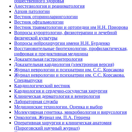
общественного здоровья
Анестезиология и реаниматология
Архив патологии
Вестник оториноларингологии
Вестник офтальмологии
Вестник травматологии и ортопедии им Н.Н. Приорова
Вопросы курортологии, физиотерапии и лечебной
физической культуры
Вопросы нейрохирургии имени Н.Н. Бурденко
Восстановительные биотехнологии, профилактическая,
цифровая и предиктивная медицина
Доказательная гастроэнтерология
Доказательная кардиология (электронная версия)
Журнал неврологии и психиатрии им. С.С. Корсакова
Журнал неврологии и психиатрии им. С.С. Корсакова.
Спецвыпуски
Кардиологический вестник
Кардиология и сердечно-сосудистая хирургия
Клиническая дерматология и венерология
Лабораторная служба
Медицинские технологии. Оценка и выбор
Молекулярная генетика, микробиология и вирусология
Онкология. Журнал им. П.А. Герцена
Оперативная хирургия и клиническая анатомия
(Пироговский научный журнал)