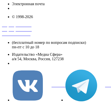
Электронная почта
info@mediasphera.ru
© 1998-2026
+7 (495) 482-4118
+7 (495) 482-4329
+8 800 250-18-12
(бесплатный номер по вопросам подписки)
пн-пт с 10 до 18
Издательство «Медиа Сфера»
а/я 54, Москва, Россия, 127238
info@mediasphera.ru
вКонтакте
Tel