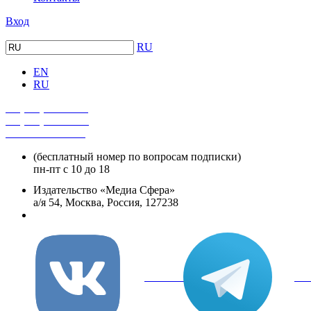
Вход
RU
EN
RU
+7 (495) 482-4118
+7 (495) 482-4329
+8 800 250-18-12
(бесплатный номер по вопросам подписки)
пн-пт с 10 до 18
Издательство «Медиа Сфера»
а/я 54, Москва, Россия, 127238
info@mediasphera.ru
вКонтакте
Tel