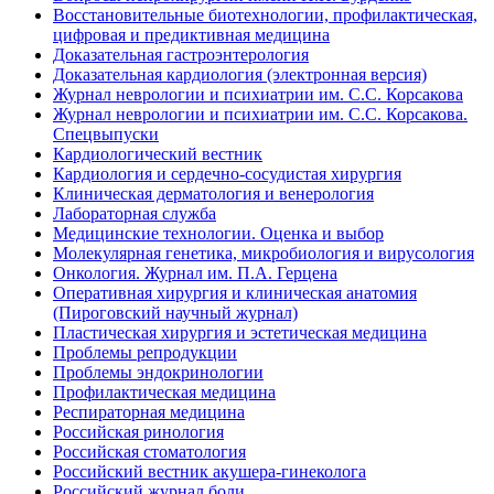
Восстановительные биотехнологии, профилактическая,
цифровая и предиктивная медицина
Доказательная гастроэнтерология
Доказательная кардиология (электронная версия)
Журнал неврологии и психиатрии им. С.С. Корсакова
Журнал неврологии и психиатрии им. С.С. Корсакова.
Спецвыпуски
Кардиологический вестник
Кардиология и сердечно-сосудистая хирургия
Клиническая дерматология и венерология
Лабораторная служба
Медицинские технологии. Оценка и выбор
Молекулярная генетика, микробиология и вирусология
Онкология. Журнал им. П.А. Герцена
Оперативная хирургия и клиническая анатомия
(Пироговский научный журнал)
Пластическая хирургия и эстетическая медицина
Проблемы репродукции
Проблемы эндокринологии
Профилактическая медицина
Респираторная медицина
Российская ринология
Российская стоматология
Российский вестник акушера-гинеколога
Российский журнал боли