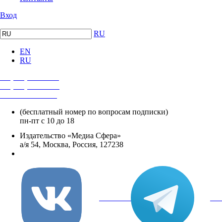
Вход
RU
EN
RU
+7 (495) 482-4118
+7 (495) 482-4329
+8 800 250-18-12
(бесплатный номер по вопросам подписки)
пн-пт с 10 до 18
Издательство «Медиа Сфера»
а/я 54, Москва, Россия, 127238
info@mediasphera.ru
вКонтакте
Tel