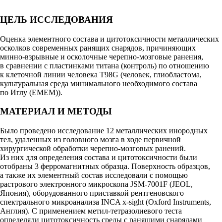
ЦЕЛЬ ИССЛЕДОВАНИЯ
Оценка элементного состава и цитотоксичности металлических
осколков современных ранящих снарядов, причиняющих
минно-взрывные и осколочные черепно-мозговые ранения,
в сравнении с пластинками титана (контроль) по отношению
к клеточной линии человека T98G (человек, глиобластома,
культуральная среда минимального необходимого состава
по Иглу (EMEM)).
МАТЕРИАЛ И МЕТОДЫ
Было проведено исследование 12 металлических инородных
тел, удаленных из головного мозга в ходе первичной
хирургической обработки черепно-мозговых ранений.
Из них для определения состава и цитотоксичности были
отобраны 3 ферромагнитных образца. Поверхность образцов,
а также их элементный состав исследовали с помощью
растрового электронного микроскопа JSM-7001F (JEOL,
Япония), оборудованного приставкой рентгеновского
спектрального микроанализа INCA x-sight (Oxford Instruments,
Англия). С применением метил-тетразолиевого теста
определяли цитотоксичность среды с ранящими снарядами