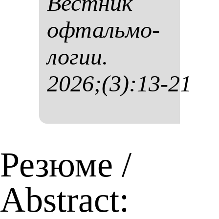
Вес­тник
оф­таль­мо­
ло­гии.
2026;(3):13-21
Резюме /
Abstract: