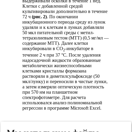
выдерживали осколки в течение 1 нед.
Клетки с добавленной средой
культивировали дополнительно в течение
72 ч
(рис. 2)
. По окончании
инкубационного периода среду из лунок
удаляли и к клеткам в лунках добавляли
50 мкл питательной среды с метил-
тетразолиевым тестом (МТТ) (0,5 мг/мл —
содержание МТТ). Далее клетки
инкубировали в CO
-инкубаторе в
2
течение 2 ч при 37 °C. После удаления
надосадочной жидкости образованные
метаболически жизнеспособными
клетками кристаллы формазана
растворяли в диметилсульфоксиде (50
мкл/лунку) и переносили в чистые лунки,
а затем измеряли оптическую плотность
при 570 нм на планшетном
спектрофотометре. Для расчета
использовался анализ полиномиальной
регрессии в программе Microsoft Excel.
Рис. 2.
Результаты метил-