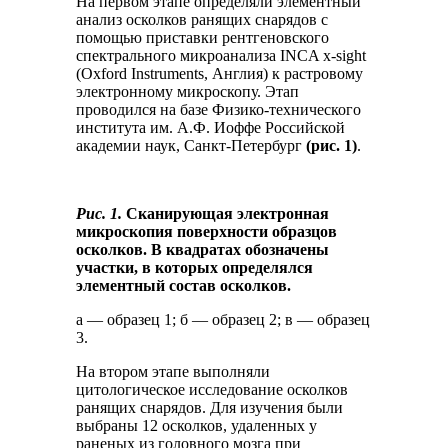
На первом этапе определяли элементный
анализ осколков ранящих снарядов с
помощью приставки рентгеновского
спектрального микроанализа INCA x-sight
(Oxford Instruments, Англия) к растровому
электронному микроскопу. Этап
проводился на базе Физико-технического
института им. А.Ф. Иоффе Российской
академии наук, Санкт-Петербург
(рис. 1)
.
Рис. 1.
Сканирующая электронная
микроскопия поверхности образцов
осколков. В квадратах обозначены
участки, в которых определялся
элементный состав осколков.
а — образец 1; б — образец 2; в — образец
3.
На втором этапе выполняли
цитологическое исследование осколков
ранящих снарядов. Для изучения были
выбраны 12 осколков, удаленных у
раненых из головного мозга при