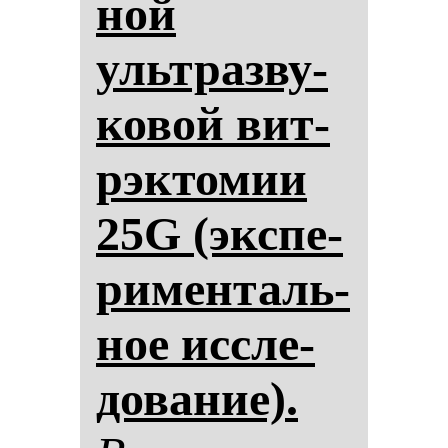
ной
ультраз­ву­
ко­вой вит­
рэк­то­мии
25G (эк­спе­
ри­мен­таль­
ное ис­сле­
до­ва­ние).