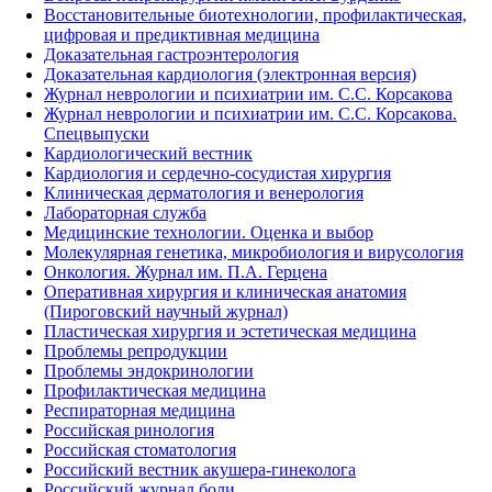
Восстановительные биотехнологии, профилактическая,
цифровая и предиктивная медицина
Доказательная гастроэнтерология
Доказательная кардиология (электронная версия)
Журнал неврологии и психиатрии им. С.С. Корсакова
Журнал неврологии и психиатрии им. С.С. Корсакова.
Спецвыпуски
Кардиологический вестник
Кардиология и сердечно-сосудистая хирургия
Клиническая дерматология и венерология
Лабораторная служба
Медицинские технологии. Оценка и выбор
Молекулярная генетика, микробиология и вирусология
Онкология. Журнал им. П.А. Герцена
Оперативная хирургия и клиническая анатомия
(Пироговский научный журнал)
Пластическая хирургия и эстетическая медицина
Проблемы репродукции
Проблемы эндокринологии
Профилактическая медицина
Респираторная медицина
Российская ринология
Российская стоматология
Российский вестник акушера-гинеколога
Российский журнал боли