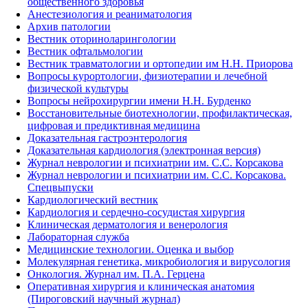
общественного здоровья
Анестезиология и реаниматология
Архив патологии
Вестник оториноларингологии
Вестник офтальмологии
Вестник травматологии и ортопедии им Н.Н. Приорова
Вопросы курортологии, физиотерапии и лечебной
физической культуры
Вопросы нейрохирургии имени Н.Н. Бурденко
Восстановительные биотехнологии, профилактическая,
цифровая и предиктивная медицина
Доказательная гастроэнтерология
Доказательная кардиология (электронная версия)
Журнал неврологии и психиатрии им. С.С. Корсакова
Журнал неврологии и психиатрии им. С.С. Корсакова.
Спецвыпуски
Кардиологический вестник
Кардиология и сердечно-сосудистая хирургия
Клиническая дерматология и венерология
Лабораторная служба
Медицинские технологии. Оценка и выбор
Молекулярная генетика, микробиология и вирусология
Онкология. Журнал им. П.А. Герцена
Оперативная хирургия и клиническая анатомия
(Пироговский научный журнал)