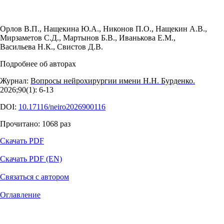
Орлов В.П.
,
Нащекина Ю.А.
,
Никонов П.О.
,
Нащекин А.В.
,
Мирзаметов С.Д.
,
Мартынов Б.В.
,
Иванькова Е.М.
,
Васильева Н.К.
,
Свистов Д.В.
Подробнее об авторах
Журнал:
Вопросы нейрохирургии имени Н.Н. Бурденко.
2026;90(1): 6‑13
DOI:
10.17116/neiro2026900116
Прочитано:
1068
раз
Скачать PDF
Скачать PDF (EN)
Связаться с автором
Оглавление