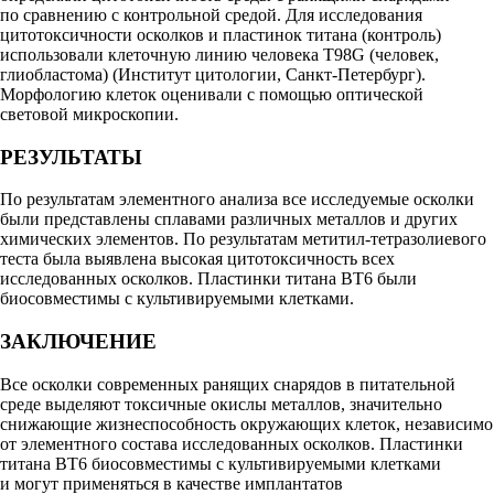
по сравнению с контрольной средой. Для исследования
цитотоксичности осколков и пластинок титана (контроль)
использовали клеточную линию человека T98G (человек,
глиобластома) (Институт цитологии, Санкт-Петербург).
Морфологию клеток оценивали с помощью оптической
световой микроскопии.
РЕЗУЛЬТАТЫ
По результатам элементного анализа все исследуемые осколки
были представлены сплавами различных металлов и других
химических элементов. По результатам метитил-тетразолиевого
теста была выявлена высокая цитотоксичность всех
исследованных осколков. Пластинки титана ВТ6 были
биосовместимы с культивируемыми клетками.
ЗАКЛЮЧЕНИЕ
Все осколки современных ранящих снарядов в питательной
среде выделяют токсичные окислы металлов, значительно
снижающие жизнеспособность окружающих клеток, независимо
от элементного состава исследованных осколков. Пластинки
титана ВТ6 биосовместимы с культивируемыми клетками
и могут применяться в качестве имплантатов