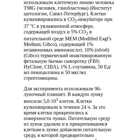
использовали клеточную линию человека
T98G (человек, глиобластома) (Институт
цитологии, Санкт-Петербург). Клетки
культивировались в CO
-инкубаторе при
2
37 °C в увлажненной атмосфере,
содержащей воздух и 5% CO
в
2
питательной среде MEM (Modified Eagl’s
Medium; Gibco), содержащей 1%
незаменимых аминокислот, 10% (об/об)
(Gibco) термический инактивированную
фетальную бычью сыворотку (FBS;
HyClone, США), 1% L-глутамина, 50 Ед/
мл пенициллина и 50 мкг/мл
стрептомицина.
Для эксперимента использовали 96-
луночный планшет. В каждую лунку
3
вносили 5,0·10
клеток. Клетки
культивировали в течение 24 ч. За это
время клетки прикрепились к
поверхности лунки. Питательную среду
из лунок удаляли и к прикрепившимся
клеткам в лунке добавляли питательную
среду, в которой предварительно