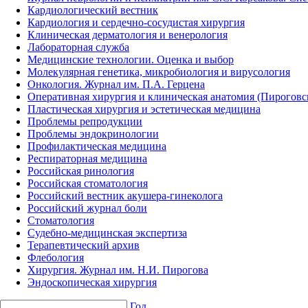
Кардиологический вестник
Кардиология и сердечно-сосудистая хирургия
Клиническая дерматология и венерология
Лабораторная служба
Медицинские технологии. Оценка и выбор
Молекулярная генетика, микробиология и вирусология
Онкология. Журнал им. П.А. Герцена
Оперативная хирургия и клиническая анатомия (Пирогов
Пластическая хирургия и эстетическая медицина
Проблемы репродукции
Проблемы эндокринологии
Профилактическая медицина
Респираторная медицина
Российская ринология
Российская стоматология
Российский вестник акушера-гинеколога
Российский журнал боли
Стоматология
Судебно-медицинская экспертиза
Терапевтический архив
Флебология
Хирургия. Журнал им. Н.И. Пирогова
Эндоскопическая хирургия
Год