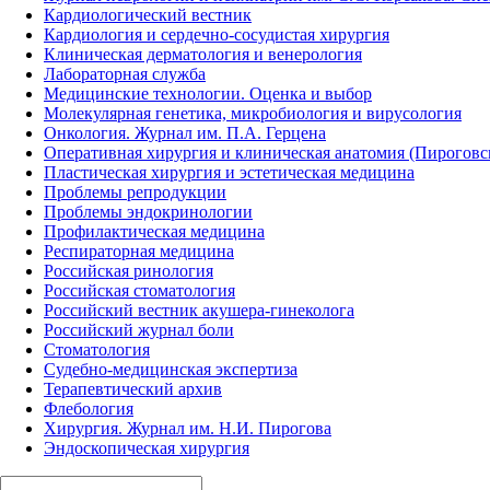
Кардиологический вестник
Кардиология и сердечно-сосудистая хирургия
Клиническая дерматология и венерология
Лабораторная служба
Медицинские технологии. Оценка и выбор
Молекулярная генетика, микробиология и вирусология
Онкология. Журнал им. П.А. Герцена
Оперативная хирургия и клиническая анатомия (Пирогов
Пластическая хирургия и эстетическая медицина
Проблемы репродукции
Проблемы эндокринологии
Профилактическая медицина
Респираторная медицина
Российская ринология
Российская стоматология
Российский вестник акушера-гинеколога
Российский журнал боли
Стоматология
Судебно-медицинская экспертиза
Терапевтический архив
Флебология
Хирургия. Журнал им. Н.И. Пирогова
Эндоскопическая хирургия