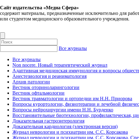
Сайт издательства «Медиа Сфера»
содержит материалы, предназначенные исключительно для рабо
или студентом медицинского образовательного учреждения.
Все журналы
Все журналы
Non nocere. Новый терапевтический журнал
Адаптивная медицинская иммунология и вопросы обществ
Анестезиология и реаниматология
Архив патологии
Вестник оториноларингологии
Вестник офтальмологии
Вестник травматологии и ортопедии им Н.Н. Приорова
Вопросы курортологии, физиотерапии и лечебной физичес
Вопросы нейрохирургии имени Н.Н. Бурденко
Восстановительные биотехнологии, профилактическая, ц
Доказательная гастроэнтерология
Доказательная кардиология (электронная версия)
Журнал неврологии и психиатрии им. С.С. Корсакова
Журнал неврологии и психиатрии им. С.С. Корсакова. Сп