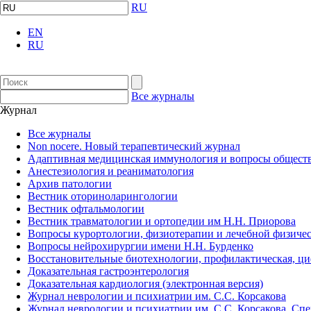
RU
EN
RU
Все журналы
Журнал
Все журналы
Non nocere. Новый терапевтический журнал
Адаптивная медицинская иммунология и вопросы обществ
Анестезиология и реаниматология
Архив патологии
Вестник оториноларингологии
Вестник офтальмологии
Вестник травматологии и ортопедии им Н.Н. Приорова
Вопросы курортологии, физиотерапии и лечебной физичес
Вопросы нейрохирургии имени Н.Н. Бурденко
Восстановительные биотехнологии, профилактическая, ц
Доказательная гастроэнтерология
Доказательная кардиология (электронная версия)
Журнал неврологии и психиатрии им. С.С. Корсакова
Журнал неврологии и психиатрии им. С.С. Корсакова. Сп