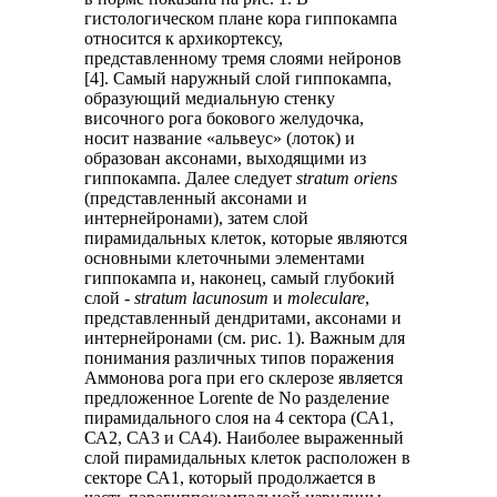
гистологическом плане кора гиппокампа
относится к архикортексу,
представленному тремя слоями нейронов
[4]. Самый наружный слой гиппокампа,
образующий медиальную стенку
височного рога бокового желудочка,
носит название «альвеус» (лоток) и
образован аксонами, выходящими из
гиппокампа. Далее следует
stratum
oriens
(представленный аксонами и
интернейронами), затем слой
пирамидальных клеток, которые являются
основными клеточными элементами
гиппокампа и, наконец, самый глубокий
слой -
stratum
lacunosum
и
moleculare
,
представленный дендритами, аксонами и
интернейронами (см. рис. 1). Важным для
понимания различных типов поражения
Аммонова рога при его склерозе является
предложенное Lorente de No разделение
пирамидального слоя на 4 сектора (СА1,
СА2, СА3 и СА4). Наиболее выраженный
слой пирамидальных клеток расположен в
секторе СА1, который продолжается в