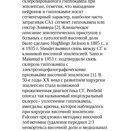
склерозированного гиппокампа при
эпилепсии, отметив, что выпадение
нейронов в гиппокампе носит
сегментарный характер, наиболее часто
затрагивая СА1 сегмент гиппокампа или
сектор Зоммера [2]. Клиническое
описание эпилептических приступов у
больных с патологией височной доли
было сделано Hughlings Jackson в 1885 г., а
в 1935 г. Stauder выявил связь между СГ и
клиникой височной эпилепсией. Sano и
Malamud в 1953 г. подтвердили связь
склероза гиппокампа с
электроэнцефалографическими
признаками височной эпилепсии [1]. В
50-е годы XX века с развитием хирургии
эпилепсии стала возможной
прижизненная диагностика СГ. Penfield
описал так называемый инцизуральный
склероз - уплотнение гиппокампа,
амигдалы, крючка, которое наблюдалось
при хирургии височной эпилепсии.
Falconer предложил методику височной
лобэктомии (удаление передних 2/3
неокортекса височной доли и медиальных