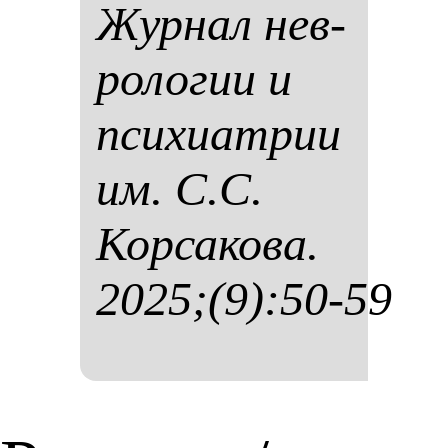
Жур­нал нев­
ро­ло­гии и
пси­хи­ат­рии
им. С.С.
Кор­са­ко­ва.
2025;(9):50-59