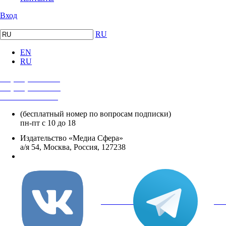
Вход
RU
EN
RU
+7 (495) 482-4118
+7 (495) 482-4329
+8 800 250-18-12
(бесплатный номер по вопросам подписки)
пн-пт с 10 до 18
Издательство «Медиа Сфера»
а/я 54, Москва, Россия, 127238
info@mediasphera.ru
вКонтакте
Tel