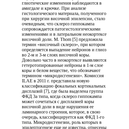
глиотические изменения наблюдаются в
амигдале и крючке. При анализе
гистологического материала, полученного
при хирургии височной эпилепсии, стало
очевидным, что склероз гиппокампа
сопровождается патогистологическими
изменениями и в латеральном неокортексе
височной доли. M. Thom [5] предложила
термин «височный склероз», при котором
определяется выпадение нейронов и глиоз
во 2-м и 3-м слоях височной коры.
Довольно часто в неокортексе выявляются
гетеротопированные нейроны в 1-м слое
коры и белом веществе, что обозначают
термином «микродисгенезии». Комиссия
ILAE в 2011 г. представила новую
классификацию фокальных кортикальных
дисплазий [7], где была выделена группа
ФКД 3а типа, когда склероз гиппокампа
может сочетаться с дисплазией коры
височной доли в виде нарушения ее
ламинарного строения, которое, в свою
очередь, классифицируется как ФКД 1-го
типа. Микродисгенезии, роль которых в
эпилептогенезе еще не известна, отнесены