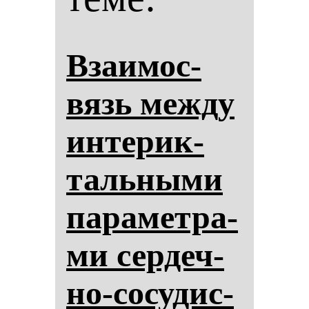
Вза­имос­
вязь меж­ду
ин­те­рик­
таль­ны­ми
па­ра­мет­ра­
ми сер­деч­
но-со­су­дис­