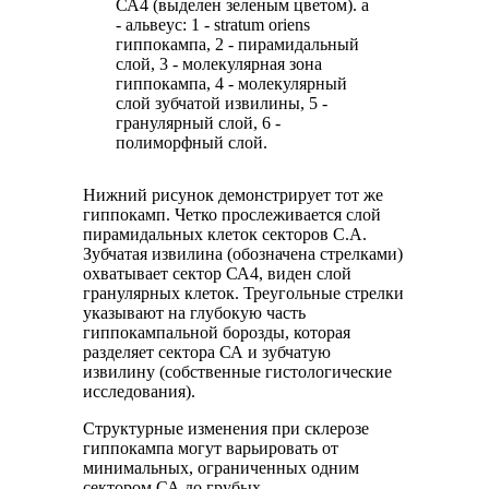
СА4 (выделен зеленым цветом). а
- альвеус: 1 - stratum oriens
гиппокампа, 2 - пирамидальный
слой, 3 - молекулярная зона
гиппокампа, 4 - молекулярный
слой зубчатой извилины, 5 -
гранулярный слой, 6 -
полиморфный слой.
Нижний рисунок демонстрирует тот же
гиппокамп. Четко прослеживается слой
пирамидальных клеток секторов С.А.
Зубчатая извилина (обозначена стрелками)
охватывает сектор СА4, виден слой
гранулярных клеток. Треугольные стрелки
указывают на глубокую часть
гиппокампальной борозды, которая
разделяет сектора СА и зубчатую
извилину (собственные гистологические
исследования).
Структурные изменения при склерозе
гиппокампа могут варьировать от
минимальных, ограниченных одним
сектором СА до грубых,