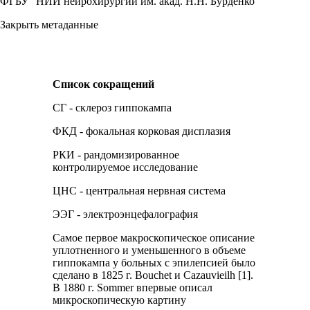
ФГБУ "НИИ нейрохирургии им. акад. Н.Н. Бурденко"
Закрыть метаданные
Список сокращений
СГ - склероз гиппокампа
ФКД - фокальная корковая дисплазия
РКИ - рандомизированное
контролируемое исследование
ЦНС - центральная нервная система
ЭЭГ - электроэнцефалография
Самое первое макроскопическое описание
уплотненного и уменьшенного в объеме
гиппокампа у больных с эпилепсией было
сделано в 1825 г. Bouchet и Cazauvieilh [1].
В 1880 г. Sommer впервые описал
микроскопическую картину