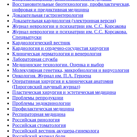
Восстановительные биотехнологии, профилактическая,
цифровая и предиктивная медицина
Доказательная гастроэнтерология
Доказательная кардиология (электронная версия)
Журнал неврологии и психиатрии им. С.С. Корсакова
Журнал неврологии и психиатрии им. С.С. Корсакова.
Спецвыпуски
Кардиологический вестник
Кардиология и сердечно-сосудистая хирургия
Клиническая дерматология и венерология
Лабораторная служба
Медицинские технологии. Оценка и выбор
Молекулярная генетика, микробиология и вирусология
Онкология. Журнал им. П.А. Герцена
Оперативная хирургия и клиническая анатомия
(Пироговский научный журнал)
Пластическая хирургия и эстетическая медицина
Проблемы репродукции
Проблемы эндокринологии
Профилактическая медицина
Респираторная медицина
Российская ринология
Российская стоматология
Российский вестник акушера-гинеколога
Российский журнал боли