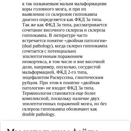
к так называемым малым мальформациям
коры головного мозга, и при их
выявлении со склерозом гиппокампа
диагноз определяется как ФКД 3а типа.
Так же как ФКД 3а типа, рассматривается
сочетание височного склероза и склероза
гиппокампа. В литературе часто
встречается понятие «двойная патология»
(dual pathology), когда склероз гиппокампа
сочетается с потенциально
эпилептогенным поражением
неокортекса, в том числе и вне височной
доли, например, опухолью, сосудистой
мальформацией, ФКД 2-го типа,
энцефалитом Расмуссена, глиотическим
рубцом. При этом в понятие «двойная
патология» не входит ФКД 3а типа.
Терминология становится еще более
комплексной, поскольку наличие двух
эпилептогенных поражений мозга, но без
склероза гиппокампа обозначают как
double pathology.
Для понимания связей между различными
отделами гиппокампа и патогенеза его