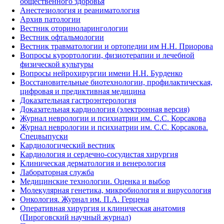
общественного здоровья
Анестезиология и реаниматология
Архив патологии
Вестник оториноларингологии
Вестник офтальмологии
Вестник травматологии и ортопедии им Н.Н. Приорова
Вопросы курортологии, физиотерапии и лечебной
физической культуры
Вопросы нейрохирургии имени Н.Н. Бурденко
Восстановительные биотехнологии, профилактическая,
цифровая и предиктивная медицина
Доказательная гастроэнтерология
Доказательная кардиология (электронная версия)
Журнал неврологии и психиатрии им. С.С. Корсакова
Журнал неврологии и психиатрии им. С.С. Корсакова.
Спецвыпуски
Кардиологический вестник
Кардиология и сердечно-сосудистая хирургия
Клиническая дерматология и венерология
Лабораторная служба
Медицинские технологии. Оценка и выбор
Молекулярная генетика, микробиология и вирусология
Онкология. Журнал им. П.А. Герцена
Оперативная хирургия и клиническая анатомия
(Пироговский научный журнал)