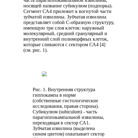
часть парагиппокампальной извилины,
носящей название субикулюм (подпорка).
Сегмент СА4 прилежит к вогнутой части
зубчатой извилины. Зубчатая извилина
представляет собой С-образную структуру,
имеющую три слоя клеток: наружный
молекулярный, средний гранулярный и
внутренний слой полиморфных клеток,
которые сливаются с сектором СА4 [4]
(см. рис. 1).
Рис. 1. Внутренняя структура
гиппокампа в норме
(собственные гистологические
исследования, правая сторона).
Субикулюм (subiculum) - часть
парагиппокампальной извилины,
переходящая в сектор СА1.
Зубчатая извилина (выделена
синим цветом) охватывает сектор