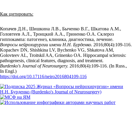
Как цитировать:
Копачев Д.Н., Шишкина Л.В., Быченко В.Г., Шкатова А.М.,
Головтеев А.Л., Троицкий А.А., Гриненко О.А. Склероз
гиппокампа: патогенез, клиника, диагностика, лечение.
Вопросы нейрохирургии имени Н.Н. Бурденко.
2016;80(4):109‑116.
Kopachev DN, Shishkina LV, Bychenko VG, Shkatova AM,
Golovteev AL, Troitskiĭ AA, Grinenko OA. Hippocampal sclerosis:
pathogenesis, clinical features, diagnosis, and treatment.
Burdenko's Journal of Neurosurgery.
2016;80(4):109‑116. (In Russ.,
In Engl.)
https://doi.org/10.17116/neiro2016804109-116