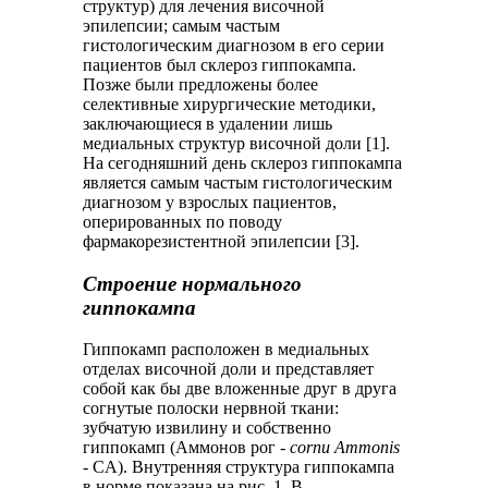
структур) для лечения височной
эпилепсии; самым частым
гистологическим диагнозом в его серии
пациентов был склероз гиппокампа.
Позже были предложены более
селективные хирургические методики,
заключающиеся в удалении лишь
медиальных структур височной доли [1].
На сегодняшний день склероз гиппокампа
является самым частым гистологическим
диагнозом у взрослых пациентов,
оперированных по поводу
фармакорезистентной эпилепсии [3].
Строение нормального
гиппокампа
Гиппокамп расположен в медиальных
отделах височной доли и представляет
собой как бы две вложенные друг в друга
согнутые полоски нервной ткани:
зубчатую извилину и собственно
гиппокамп (Аммонов рог -
cornu
Ammonis
- CA). Внутренняя структура гиппокампа
в норме показана на рис. 1. В