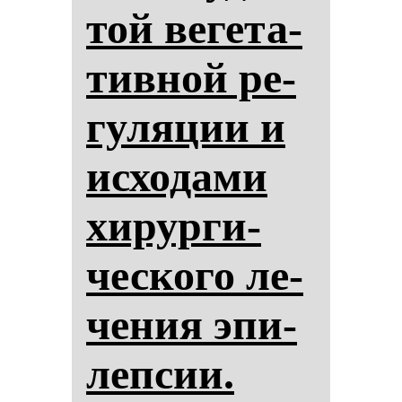
той ве­ге­та­
тив­ной ре­
гу­ля­ции и
ис­хо­да­ми
хи­рур­ги­
чес­ко­го ле­
че­ния эпи­
леп­сии.