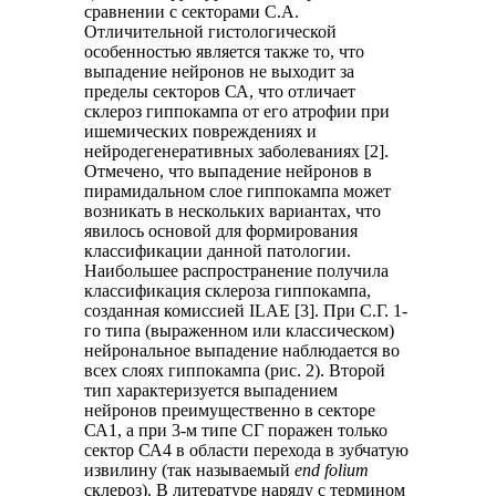
сравнении с секторами С.А.
Отличительной гистологической
особенностью является также то, что
выпадение нейронов не выходит за
пределы секторов СА, что отличает
склероз гиппокампа от его атрофии при
ишемических повреждениях и
нейродегенеративных заболеваниях [2].
Отмечено, что выпадение нейронов в
пирамидальном слое гиппокампа может
возникать в нескольких вариантах, что
явилось основой для формирования
классификации данной патологии.
Наибольшее распространение получила
классификация склероза гиппокампа,
созданная комиссией ILAE [3]. При С.Г. 1-
го типа (выраженном или классическом)
нейрональное выпадение наблюдается во
всех слоях гиппокампа (рис. 2). Второй
тип характеризуется выпадением
нейронов преимущественно в секторе
СА1, а при 3-м типе СГ поражен только
сектор СА4 в области перехода в зубчатую
извилину (так называемый
end
folium
склероз). В литературе наряду с термином