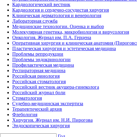
Кардиологический вестник
Кардиология и сердечно-сосудистая хирургия
Клиническая дерматология и венерология
Лабораторная служба
Медицинские технологии. Оценка и выбор
Молекулярная генетика, микробиология и вирусология
Онкология. Журнал им. П.А. Герцена
Оперативная хирургия и клиническая анатомия (Пирогов
Пластическая хирургия и эстетическая медицина
Проблемы репродукции
Проблемы эндокринологии
Профилактическая медицина
Респираторная медицина
Российская ринология
Российская стоматология
Российский вестник акушера-гинеколога
Российский журнал боли
Стоматология
Судебно-медицинская экспертиза
Терапевтический архив
Флебология
Хирургия. Журнал им. Н.И. Пирогова
Эндоскопическая хирургия
Год