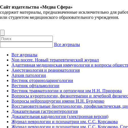
Сайт издательства «Медиа Сфера»
содержит материалы, предназначенные исключительно для рабо
или студентом медицинского образовательного учреждения.
Все журналы
Все журналы
Non nocere. Новый терапевтический журнал
Адаптивная медицинская иммунология и вопросы обществ
Анестезиология и реаниматология
Архив патологии
Вестник оториноларингологии
Вестник офтальмологии
Вестник травматологии и ортопедии им Н.Н. Приорова
Вопросы курортологии, физиотерапии и лечебной физичес
Вопросы нейрохирургии имени Н.Н. Бурденко
Восстановительные биотехнологии, профилактическая, ц
Доказательная гастроэнтерология
Доказательная кардиология (электронная версия)
Журнал неврологии и психиатрии им. С.С. Корсакова
Журнал неврологии и психиатрии им. С.С. Корсакова. Сп