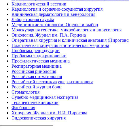
Кардиологический вестник
Кардиология и сердечно-сосудистая хирургия
Клиническая дерматология и венерология
Лабораторная служба
Медицинские технологии. Оценка и выбор
Молекулярная генетика, микробиология и вирусология
Онкология. Журнал им. П.А. Герцена
Оперативная хирургия и клиническая анатомия (Пирогов
Пластическая хирургия и эстетическая медицина
Проблемы репродукции
Проблемы эндокринологии
Профилактическая медицина
Респираторная медицина
Российская ринология
Российская стоматология
Российский вестник акушера-гинеколога
Российский журнал боли
Стоматология
Судебно-медицинская экспертиза
Терапевтический архив
Флебология
Хирургия. Журнал им. Н.И. Пирогова
Эндоскопическая хирургия