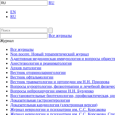
RU
EN
RU
Все журналы
Журнал
Все журналы
Non nocere. Новый терапевтический журнал
Адаптивная медицинская иммунология и вопросы обществ
Анестезиология и реаниматология
Архив патологии
Вестник оториноларингологии
Вестник офтальмологии
Вестник травматологии и ортопедии им Н.Н. Приорова
Вопросы курортологии, физиотерапии и лечебной физичес
Вопросы нейрохирургии имени Н.Н. Бурденко
Восстановительные биотехнологии, профилактическая, ц
Доказательная гастроэнтерология
Доказательная кардиология (электронная версия)
Журнал неврологии и психиатрии им. С.С. Корсакова
Журнал неврологии и психиатрии им. С.С. Корсакова. Сп