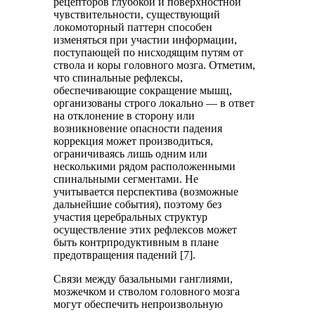
рецепторов глубокой и поверхностной
чувствительности, существующий
локомоторный паттерн способен
изменяться при участии информации,
поступающей по нисходящим путям от
ствола и коры головного мозга. Отметим,
что спинальные рефлексы,
обеспечивающие сокращение мышц,
организованы строго локально — в ответ
на отклонение в сторону или
возникновение опасности падения
коррекция может производиться,
ограничиваясь лишь одним или
несколькими рядом расположенными
спинальными сегментами. Не
учитывается перспектива (возможные
дальнейшие события), поэтому без
участия церебральных структур
осуществление этих рефлексов может
быть контрпродуктивным в плане
предотвращения падений [7].
Связи между базальными ганглиями,
мозжечком и стволом головного мозга
могут обеспечить непроизвольную