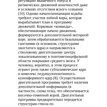
регуляцию мышечного тонуса и
ритмических движений конечностей даже
в условиях отсутствия ясного сознания
[10]. Однако начало/инициация ходьбы
требуют участия лобной коры, которая
вырабатывает план и программу
движений. Корковые «команды»,
обеспечивающие начало движения,
формируются в дополнительной моторной
коре, затем обрабатываются базальными
ганглиями (в основном, структурами
хвостатого ядра) и направляются к
стволовому двигательному центру,
локализованному в понтомезэнцефальной
области покрышки среднего мозга. У
человека, вероятно, в этом процессе
играют роль также субталамические ядра
и комплекс педункулопонтинного-
кунеиформного ядер [8]. Осуществление
двигательной программы требует наличия
дополнительной информации (в
частности, схема тела), что обеспечивается
височно-теменной корой. Двигательная
программа предварительно передается
структурам ствола по