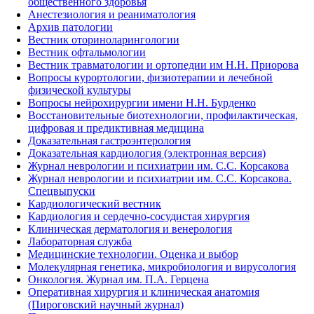
общественного здоровья
Анестезиология и реаниматология
Архив патологии
Вестник оториноларингологии
Вестник офтальмологии
Вестник травматологии и ортопедии им Н.Н. Приорова
Вопросы курортологии, физиотерапии и лечебной
физической культуры
Вопросы нейрохирургии имени Н.Н. Бурденко
Восстановительные биотехнологии, профилактическая,
цифровая и предиктивная медицина
Доказательная гастроэнтерология
Доказательная кардиология (электронная версия)
Журнал неврологии и психиатрии им. С.С. Корсакова
Журнал неврологии и психиатрии им. С.С. Корсакова.
Спецвыпуски
Кардиологический вестник
Кардиология и сердечно-сосудистая хирургия
Клиническая дерматология и венерология
Лабораторная служба
Медицинские технологии. Оценка и выбор
Молекулярная генетика, микробиология и вирусология
Онкология. Журнал им. П.А. Герцена
Оперативная хирургия и клиническая анатомия
(Пироговский научный журнал)