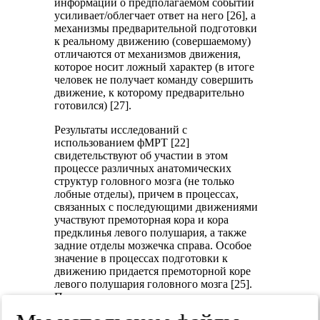
информации о предполагаемом событии
усиливает/облегчает ответ на него [26], а
механизмы предварительной подготовки
к реальному движению (совершаемому)
отличаются от механизмов движения,
которое носит ложный характер (в итоге
человек не получает команду совершить
движение, к которому предварительно
готовился) [27].
Результаты исследований с
использованием фМРТ [22]
свидетельствуют об участии в этом
процессе различных анатомических
структур головного мозга (не только
лобные отделы), причем в процессах,
связанных с последующими движениями
участвуют премоторная кора и кора
предклинья левого полушария, а также
задние отделы мозжечка справа. Особое
значение в процессах подготовки к
движению придается премоторной коре
левого полушария головного мозга [25].
Причем даже наличие у испытуемого
мысли об определенном задании (в