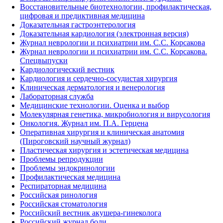
Восстановительные биотехнологии, профилактическая,
цифровая и предиктивная медицина
Доказательная гастроэнтерология
Доказательная кардиология (электронная версия)
Журнал неврологии и психиатрии им. С.С. Корсакова
Журнал неврологии и психиатрии им. С.С. Корсакова.
Спецвыпуски
Кардиологический вестник
Кардиология и сердечно-сосудистая хирургия
Клиническая дерматология и венерология
Лабораторная служба
Медицинские технологии. Оценка и выбор
Молекулярная генетика, микробиология и вирусология
Онкология. Журнал им. П.А. Герцена
Оперативная хирургия и клиническая анатомия
(Пироговский научный журнал)
Пластическая хирургия и эстетическая медицина
Проблемы репродукции
Проблемы эндокринологии
Профилактическая медицина
Респираторная медицина
Российская ринология
Российская стоматология
Российский вестник акушера-гинеколога
Российский журнал боли