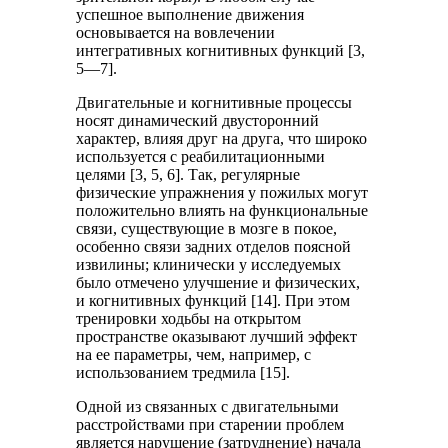
успешное выполнение движения
основывается на вовлечении
интегративных когнитивных функций [3,
5—7].
Двигательные и когнитивные процессы
носят динамический двусторонний
характер, влияя друг на друга, что широко
используется с реабилитационными
целями [3, 5, 6]. Так, регулярные
физические упражнения у пожилых могут
положительно влиять на функциональные
связи, существующие в мозге в покое,
особенно связи задних отделов поясной
извилины; клинически у исследуемых
было отмечено улучшение и физических,
и когнитивных функций [14]. При этом
тренировки ходьбы на открытом
пространстве оказывают лучший эффект
на ее параметры, чем, например, с
использованием тредмила [15].
Одной из связанных с двигательными
расстройствами при старении проблем
является нарушение (затруднение) начала