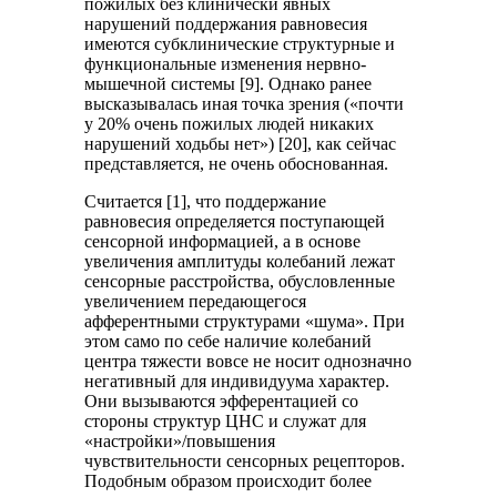
пожилых без клинически явных
нарушений поддержания равновесия
имеются субклинические структурные и
функциональные изменения нервно-
мышечной системы [9]. Однако ранее
высказывалась иная точка зрения («почти
у 20% очень пожилых людей никаких
нарушений ходьбы нет») [20], как сейчас
представляется, не очень обоснованная.
Считается [1], что поддержание
равновесия определяется поступающей
сенсорной информацией, а в основе
увеличения амплитуды колебаний лежат
сенсорные расстройства, обусловленные
увеличением передающегося
афферентными структурами «шума». При
этом само по себе наличие колебаний
центра тяжести вовсе не носит однозначно
негативный для индивидуума характер.
Они вызываются эфферентацией со
стороны структур ЦНС и служат для
«настройки»/повышения
чувствительности сенсорных рецепторов.
Подобным образом происходит более