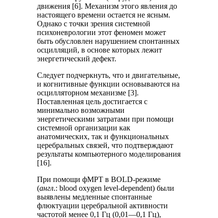
движения [6]. Механизм этого явления до
настоящего времени остается не ясным.
Однако с точки зрения системной
психоневрологии этот феномен может
быть обусловлен нарушением спонтанных
осцилляций, в основе которых лежит
энергетический дефект.
Следует подчеркнуть, что и двигательные,
и когнитивные функции основываются на
осцилляторном механизме [3].
Поставленная цель достигается с
минимально возможными
энергетическими затратами при помощи
системной организации как
анатомических, так и функциональных
церебральных связей, что подтверждают
результаты компьютерного моделирования
[16].
При помощи фМРТ в BOLD-режиме
(
англ
.: blood oxygen level-dependent) были
выявлены медленные спонтанные
флюктуации церебральной активности
частотой менее 0,1 Гц (0,01—0,1 Гц),