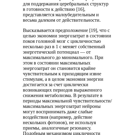
для поддержания церебральных структур
в готовности к действию [16],
представляется малоубедительным и
весьма далеким от действительности.
Высказывается предположение [19], что с
целью экономии энергозатрат в состоянии
покоя головной мозг с цикличностью
несколько раз в 1 с меняет собственный
энергетический потенциал — от
максимального до минимального. При
этом в состоянии максимальных
энергозатрат он становится крайне
чувствительным к приходящим извне
стимулам, а в целом экономия энергии
достигается за счет циклически
возникающих периодов выраженного
снижения метаболизма. В результате в
периоды максимальной чувствительности/
максимальных энергозатрат нейроны
могут воспринимать даже слабые
воздействия (например, действие
нескольких фотонов), не используя
приемы, аналогичные резонансу.
Подобным механизмом цикличности