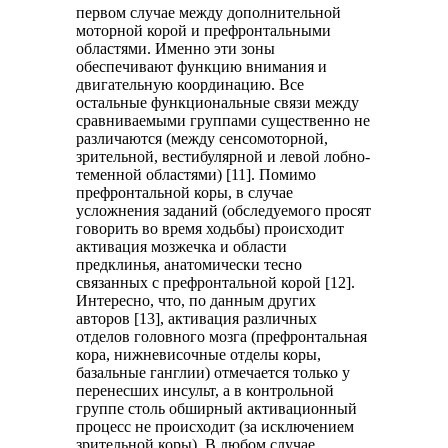
первом случае между дополнительной
моторной корой и префронтальными
областями. Именно эти зоны
обеспечивают функцию внимания и
двигательную координацию. Все
остальные функциональные связи между
сравниваемыми группами существенно не
различаются (между сенсомоторной,
зрительной, вестибулярной и левой лобно-
теменной областями) [11]. Помимо
префронтальной коры, в случае
усложнения заданий (обследуемого просят
говорить во время ходьбы) происходит
активация мозжечка и области
предклинья, анатомически тесно
связанных с префронтальной корой [12].
Интересно, что, по данным других
авторов [13], активация различных
отделов головного мозга (префронтальная
кора, нижневисочные отделы коры,
базальные ганглии) отмечается только у
перенесших инсульт, а в контрольной
группе столь обширный активационный
процесс не происходит (за исключением
зрительной коры). В любом случае