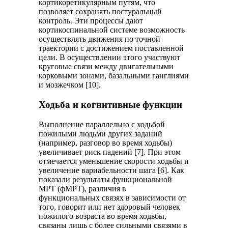
кортикоретикулярным путям, что
позволяет сохранять постуральный
контроль. Эти процессы дают
кортикоспинальной системе возможность
осуществлять движения по точной
траектории с достижением поставленной
цели. В осуществлении этого участвуют
круговые связи между двигательными
корковыми зонами, базальными ганглиями
и мозжечком [10].
Ходьба и когнитивные функции
Выполнение параллельно с ходьбой
пожилыми людьми других заданий
(например, разговор во время ходьбы)
увеличивает риск падений [7]. При этом
отмечается уменьшение скорости ходьбы и
увеличение вариабельности шага [6]. Как
показали результаты функциональной
МРТ (фМРТ), различия в
функциональных связях в зависимости от
того, говорит или нет здоровый человек
пожилого возраста во время ходьбы,
связаны лишь с более сильными связями в