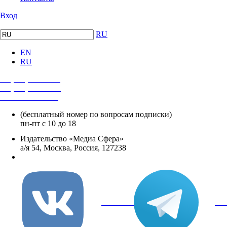
Вход
RU
EN
RU
+7 (495) 482-4118
+7 (495) 482-4329
+8 800 250-18-12
(бесплатный номер по вопросам подписки)
пн-пт с 10 до 18
Издательство «Медиа Сфера»
а/я 54, Москва, Россия, 127238
info@mediasphera.ru
вКонтакте
Tel