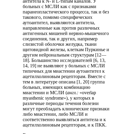
антитела к N- и L-типам каналов. У
больных с МСЛИ как с признаками
паранеопластического процесса, так и без
такового, помимо специфических
аутоантител, выявляются антитела,
направленные как против различных
антигенных мишеней нервно-мышечного
соединения, так и других, например
слизистой оболочки желудка, ткани
щитовидной железы, клеткам Пуркинье и
другим нейрональным структурам [12—
18]. Большинство исследователей [6, 13,
14, 19] не выявляют у больных с МСЛИ
типичных для миастении аутоантител к
ацетилхолиновым рецепторам. Вместе с
тем в литературе описана [1, 20] группа
больных, имеющих комбинацию
миастении и МСЛИ (
англ.:
«overlap
myasthenic syndrome»), у которых в
различные периоды течения болезни
могут преобладать клинические признаки
либо миастении, либо МСЛИ и
соответственно выявляться антитела и к
ацетилхолиновым рецепторам, и к ПКК.