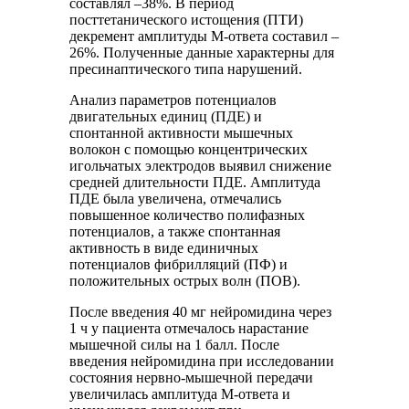
составлял –38%. В период
посттетанического истощения (ПТИ)
декремент амплитуды М-ответа составил –
26%. Полученные данные характерны для
пресинаптического типа нарушений.
Анализ параметров потенциалов
двигательных единиц (ПДЕ) и
спонтанной активности мышечных
волокон с помощью концентрических
игольчатых электродов выявил снижение
средней длительности ПДЕ. Амплитуда
ПДЕ была увеличена, отмечались
повышенное количество полифазных
потенциалов, а также спонтанная
активность в виде единичных
потенциалов фибрилляций (ПФ) и
положительных острых волн (ПОВ).
После введения 40 мг нейромидина через
1 ч у пациента отмечалось нарастание
мышечной силы на 1 балл. После
введения нейромидина при исследовании
состояния нервно-мышечной передачи
увеличилась амплитуда М-ответа и