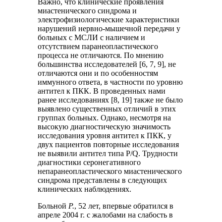
Важно, что клинические проявления
миастенического синдрома и
электрофизиологические характеристики
нарушений нервно-мышечной передачи у
больных с МСЛИ с наличием и
отсутствием паранеопластического
процесса не отличаются. По мнению
большинства исследователей [6, 7, 9], не
отличаются они и по особенностям
иммунного ответа, в частности по уровню
антител к ПКК. В проведенных нами
ранее исследованиях [8, 19] также не было
выявлено существенных отличий в этих
группах больных. Однако, несмотря на
высокую диагностическую значимость
исследования уровня антител к ПКК, у
двух пациентов повторные исследования
не выявили антител типа P/Q. Трудности
диагностики серонегативного
непаранеопластического миастенического
синдрома представлены в следующих
клинических наблюдениях.
Больной
Р.
, 52 лет, впервые обратился в
апреле 2004 г. с жалобами на слабость в