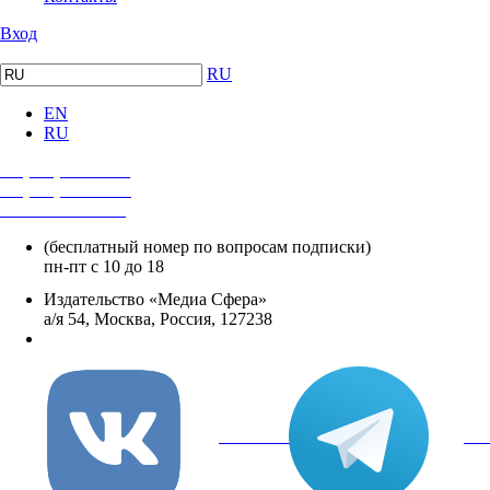
Вход
RU
EN
RU
+7 (495) 482-4118
+7 (495) 482-4329
+8 800 250-18-12
(бесплатный номер по вопросам подписки)
пн-пт с 10 до 18
Издательство «Медиа Сфера»
а/я 54, Москва, Россия, 127238
info@mediasphera.ru
вКонтакте
Tel