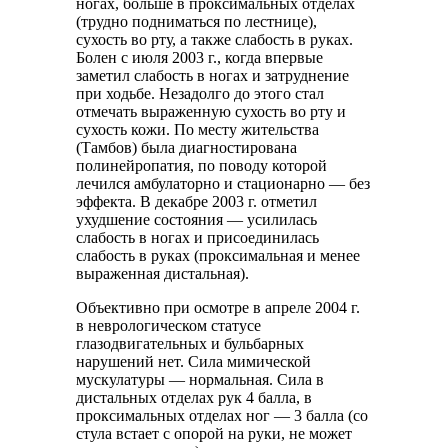
ногах, больше в проксимальных отделах
(трудно подниматься по лестнице),
сухость во рту, а также слабость в руках.
Болен с июля 2003 г., когда впервые
заметил слабость в ногах и затруднение
при ходьбе. Незадолго до этого стал
отмечать выраженную сухость во рту и
сухость кожи. По месту жительства
(Тамбов) была диагностирована
полинейропатия, по поводу которой
лечился амбулаторно и стационарно — без
эффекта. В декабре 2003 г. отметил
ухудшение состояния — усилилась
слабость в ногах и присоединилась
слабость в руках (проксимальная и менее
выраженная дистальная).
Объективно при осмотре в апреле 2004 г.
в неврологическом статусе
глазодвигательных и бульбарных
нарушений нет. Сила мимической
мускулатуры — нормальная. Сила в
дистальных отделах рук 4 балла, в
проксимальных отделах ног — 3 балла (со
стула встает с опорой на руки, не может