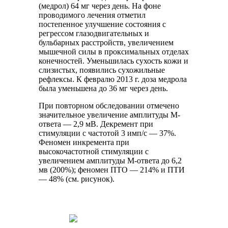
(медрол) 64 мг через день. На фоне
проводимого лечения отметил
постепенное улучшение состояния с
регрессом глазодвигательных и
бульбарных расстройств, увеличением
мышечной силы в проксимальных отделах
конечностей. Уменьшилась сухость кожи и
слизистых, появились сухожильные
рефлексы. К февралю 2013 г. доза медрола
была уменьшена до 36 мг через день.
При повторном обследовании отмечено
значительное увеличение амплитуды М-
ответа — 2,9 мВ. Декремент при
стимуляции с частотой 3 имп/с — 37%.
Феномен инкремента при
высокочастотной стимуляции с
увеличением амплитуды М-ответа до 6,2
мв (200%); феномен ПТО — 214% и ПТИ
— 48% (см. рисунок).