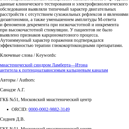
данные клинического тестирования и электрофизиологического
обследования выявляли типичный характер двигательных
расстройств с отсутствием сухожильных рефлексов и явлениями
дизавтономии, а также уменьшением амплитуды М-ответа
и феноменов декремента при низкочастотной и инкремента
при высокочастотной стимуляции. У пациентов не было
выявлено признаков карциноматозного процесса.
Аутоиммунный характер поражения подтверждался
эффективностью терапии глюкокортикоидными препаратами.
Ключевые слова / Keywords:
миастенический синдром Ламберта—Итона
антитела к потенциалзависимым кальциевым каналам
Авторы / Authors:
Санадзе А.Г.
ГКБ №51, Московский миастенический центр
ORCID:
0000-0002-9882-3149
Сиднев Д.В.
ГКБ №51, Московский миастенический центр