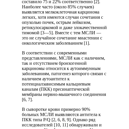
составило 75 и 22% соответственно [2].
Наиболее часто (около 85% случаев)
выявляется мелкоклеточная карцинома
легких, хотя имеются случаи сочетания с
опухолью почек, острым лейкозом,
ретикулосаркомой и даже злокачественной
тимомой [3—5]. Вместе с тем МСЛИ —
это не случайное сочетание миастении с
онкологическим заболеванием [1].
В соответствии с современными
представлениями, МСЛИ как с наличием,
так и отсутствием бронхогенной
карциномы относится к аутоиммунным
заболеваниям, патогенез которого связан с
наличием аутоантител к
потенциалзависимым кальциевым
каналам (ПКК) пресинаптической
мембраны нервно-мышечного соединения
[6, 7].
В сыворотке крови примерно 90%
больных МСЛИ выявляются антитела к
ПКК типа P/Q [2, 6, 8, 9]. Однако ряд
исследователей [10, 11] обнаруживали и