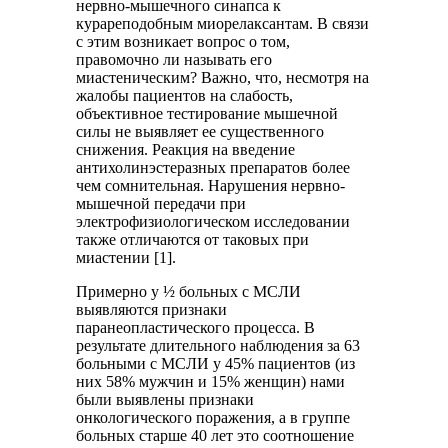
нервно-мышечного синапса к
курареподобным миорелаксантам. В связи
c этим возникает вопрос о том,
правомочно ли называть его
миастеническим? Важно, что, несмотря на
жалобы пациентов на слабость,
объективное тестирование мышечной
силы не выявляет ее существенного
снижения. Реакция на введение
антихолинэстеразных препаратов более
чем сомнительная. Нарушения нервно-
мышечной передачи при
электрофизиологическом исследовании
также отличаются от таковых при
миастении [1].
Примерно у ½ больных с МСЛИ
выявляются признаки
паранеопластического процесса. В
результате длительного наблюдения за 63
больными с МСЛИ у 45% пациентов (из
них 58% мужчин и 15% женщин) нами
были выявлены признаки
онкологического поражения, а в группе
больных старше 40 лет это соотношение