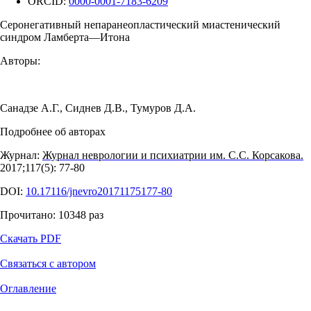
ORCID:
0000-0001-7183-6209
Серонегативный непаранеопластический миастенический
синдром Ламберта—Итона
Авторы:
Санадзе А.Г.
,
Сиднев Д.В.
,
Тумуров Д.А.
Подробнее об авторах
Журнал:
Журнал неврологии и психиатрии им. С.С. Корсакова.
2017;117(5): 77‑80
DOI:
10.17116/jnevro20171175177-80
Прочитано:
10348
раз
Скачать PDF
Связаться с автором
Оглавление