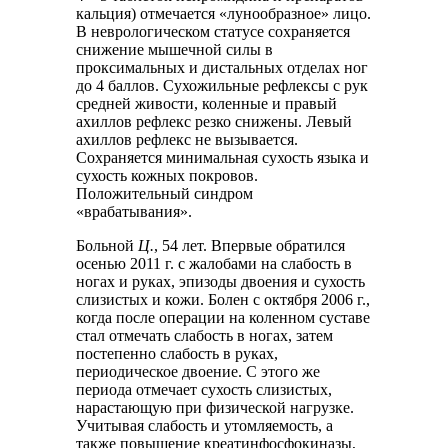
кальция) отмечается «лунообразное» лицо.
В неврологическом статусе сохраняется
снижение мышечной силы в
проксимальных и дистальных отделах ног
до 4 баллов. Сухожильные рефлексы с рук
средней живости, коленные и правый
ахиллов рефлекс резко снижены. Левый
ахиллов рефлекс не вызывается.
Сохраняется минимальная сухость языка и
сухость кожных покровов.
Положительный синдром
«врабатывания».
Больной
Ц.
, 54 лет. Впервые обратился
осенью 2011 г. с жалобами на слабость в
ногах и руках, эпизоды двоения и сухость
слизистых и кожи. Болен с октября 2006 г.,
когда после операции на коленном суставе
стал отмечать слабость в ногах, затем
постепенно слабость в руках,
периодическое двоение. С этого же
периода отмечает сухость слизистых,
нарастающую при физической нагрузке.
Учитывая слабость и утомляемость, а
также повышение креатинфосфокиназы,