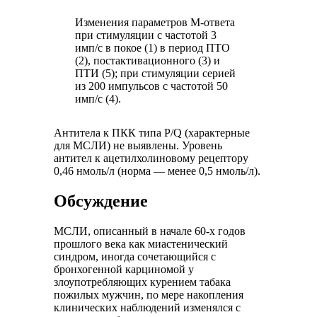
Изменения параметров М-ответа
при стимуляции с частотой 3
имп/с в покое (1) в период ПТО
(2), постактивационного (3) и
ПТИ (5); при стимуляции серией
из 200 импульсов с частотой 50
имп/с (4).
Антитела к ПКК типа P/Q (характерные
для МСЛИ) не выявлены. Уровень
антител к ацетилхолиновому рецептору
0,46 нмоль/л (норма — менее 0,5 нмоль/л).
Обсуждение
МСЛИ, описанный в начале 60-х годов
прошлого века как миастенический
синдром, иногда сочетающийся с
бронхогенной карциномой у
злоупотребляющих курением табака
пожилых мужчин, по мере накопления
клинических наблюдений изменялся с