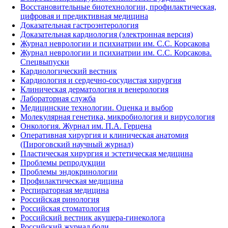
Восстановительные биотехнологии, профилактическая,
цифровая и предиктивная медицина
Доказательная гастроэнтерология
Доказательная кардиология (электронная версия)
Журнал неврологии и психиатрии им. С.С. Корсакова
Журнал неврологии и психиатрии им. С.С. Корсакова.
Спецвыпуски
Кардиологический вестник
Кардиология и сердечно-сосудистая хирургия
Клиническая дерматология и венерология
Лабораторная служба
Медицинские технологии. Оценка и выбор
Молекулярная генетика, микробиология и вирусология
Онкология. Журнал им. П.А. Герцена
Оперативная хирургия и клиническая анатомия
(Пироговский научный журнал)
Пластическая хирургия и эстетическая медицина
Проблемы репродукции
Проблемы эндокринологии
Профилактическая медицина
Респираторная медицина
Российская ринология
Российская стоматология
Российский вестник акушера-гинеколога
Российский журнал боли