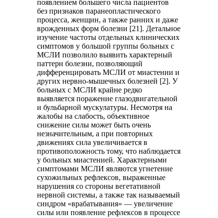
появлением большего числа пациентов
без признаков паранеопластического
процесса, женщин, а также ранних и даже
врожденных форм болезни [21]. Детальное
изучение частоты отдельных клинических
симптомов у большой группы больных с
МСЛИ позволило выявить характерный
паттерн болезни, позволяющий
дифференцировать МСЛИ от миастении и
других нервно-мышечных болезней [2]. У
больных с МСЛИ крайне редко
выявляется поражение глазодвигательной
и бульбарной мускулатуры. Несмотря на
жалобы на слабость, объективное
снижение силы может быть очень
незначительным, а при повторных
движениях сила увеличивается в
противоположность тому, что наблюдается
у больных миастенией. Характерными
симптомами МСЛИ являются угнетение
сухожильных рефлексов, выраженные
нарушения со стороны вегетативной
нервной системы, а также так называемый
синдром «врабатывания» — увеличение
силы или появление рефлексов в процессе