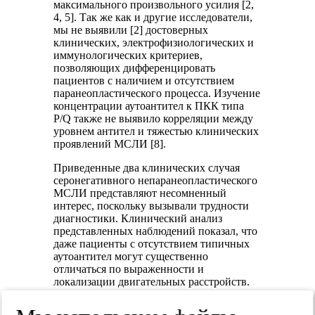
максимального произвольного усилия [2,
4, 5]. Так же как и другие исследователи,
мы не выявили [2] достоверных
клинических, электрофизиологических и
иммунологических критериев,
позволяющих дифференцировать
пациентов с наличием и отсутствием
паранеопластического процесса. Изучение
концентрации аутоантител к ПКК типа
P/Q также не выявило корреляции между
уровнем антител и тяжестью клинических
проявлений МСЛИ [8].
Приведенные два клинических случая
серонегативного непаранеопластического
МСЛИ представляют несомненный
интерес, поскольку вызывали трудности
диагностики. Клинический анализ
представленных наблюдений показал, что
даже пациенты с отсутствием типичных
аутоантител могут существенно
отличаться по выраженности и
локализации двигательных расстройств.
Так, в первом случае, более типичном для
классических клинических проявлений