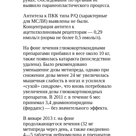
выявило паранеопластического процесса.
Антитела к ПКК типа P/Q (характерные
для МСЛИ) выявлены не были.
Концентрация антител к
ацетилхолиновым рецепторам — 0,29
нмоль/л (норма не более 0,5 нмоль/л).
На фоне лечения глюкокортикоидными
препаратами прибавил в весе около 10 кг,
также появилась катаракта (впоследствии
удалена). Было рекомендовано
уменьшение дозы метипреда, однако при
снижении дозы менее 24 мг увеличилась
мышечная слабость в ногах и усилился
«сухой» синдром», что вновь потребовало
увеличения дозы глюкокортикоидных
препаратов. В 2011 г. в течение 6 мес
принимал 3,4 диаминопиридины
(фирдапс) — без значительного эффекта.
В январе 2013 г. на фоне
продолжающегося лечения (32 мг
метипреда через день, а также ежедневно
4—5 таблеток нейромидина и препаратов