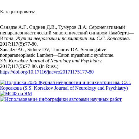
Как цитировать:
Санадзе А.Г., Сиднев Д.В., Тумуров Д.А. Серонегативный
непаранеопластический миастенический синдром Ламберта—
Итона.
Журнал неврологии и психиатрии им. С.С. Корсакова.
2017;117(5):77‑80.
Sanadze AG, Sidnev DV, Tumurov DA. Seronegative
nonparaneoplastic Lambert—Eaton myasthenic syndrome.
S.S. Korsakov Journal of Neurology and Psychiatry.
2017;117(5):77‑80. (In Russ.)
https://doi.org/10.17116/jnevro20171175177-80