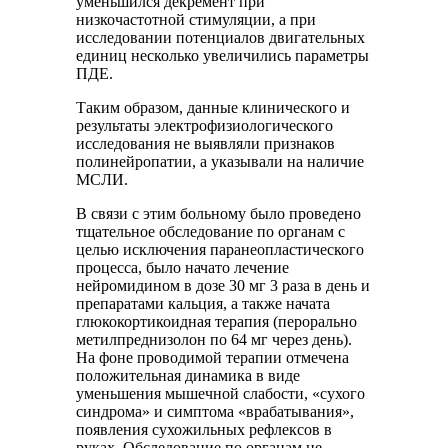
уменьшился декремент при
низкочастотной стимуляции, а при
исследовании потенциалов двигательных
единиц несколько увеличились параметры
ПДЕ.
Таким образом, данные клинического и
результаты электрофизиологического
исследования не выявляли признаков
полинейропатии, а указывали на наличие
МСЛИ.
В связи с этим больному было проведено
тщательное обследование по органам с
целью исключения паранеопластического
процесса, было начато лечение
нейромидином в дозе 30 мг 3 раза в день и
препаратами кальция, а также начата
глюкокортикоидная терапия (перорально
метилпреднизолон по 64 мг через день).
На фоне проводимой терапии отмечена
положительная динамика в виде
уменьшения мышечной слабости, «сухого
синдрома» и симптома «врабатывания»,
появления сухожильных рефлексов в
руках. Обследование по органам не