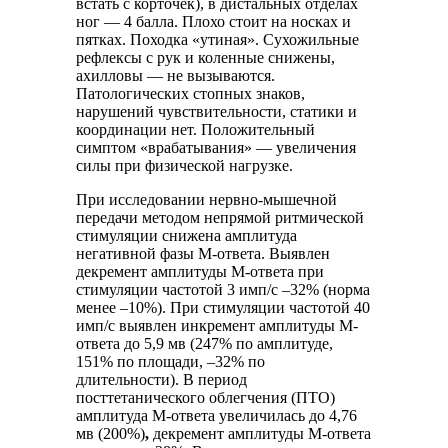
встать с корточек), в дистальных отделах
ног — 4 балла. Плохо стоит на носках и
пятках. Походка «утиная». Сухожильные
рефлексы с рук и коленные снижены,
ахилловы — не вызываются.
Патологических стопных знаков,
нарушений чувствительности, статики и
координации нет. Положительный
симптом «врабатывания» — увеличения
силы при физической нагрузке.
При исследовании нервно-мышечной
передачи методом непрямой ритмической
стимуляции снижена амплитуда
негативной фазы М-ответа. Выявлен
декремент амплитуды М-ответа при
стимуляции частотой 3 имп/с –32% (норма
менее –10%). При стимуляции частотой 40
имп/с выявлен инкремент амплитуды М-
ответа до 5,9 мв (247% по амплитуде,
151% по площади, –32% по
длительности). В период
посттетанического облегчения (ПТО)
амплитуда М-ответа увеличилась до 4,76
мв (200%)
,
декремент амплитуды М-ответа