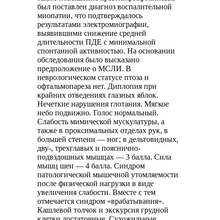
был поставлен диагноз воспалительной
миопатии, что подтверждалось
результатами электромиографии,
выявившими снижение средней
длительности ПДЕ с минимальной
спонтанной активностью. На основании
обследования было высказано
предположение о МСЛИ. В
неврологическом статусе птоза и
офтальмопареза нет. Диплопия при
крайних отведениях глазных яблок.
Нечеткие нарушения глотания. Мягкое
небо подвижно. Голос нормальный.
Слабость мимической мускулатуры, а
также в проксимальных отделах рук, в
большей степени — ног; в дельтовидных,
дву-, трехглавых и пояснично-
подвздошных мышцах — 3 балла. Сила
мышц шеи — 4 балла. Синдром
патологической мышечной утомляемости
после физической нагрузки в виде
увеличения слабости. Вместе с тем
отмечается синдром «врабатывания».
Кашлевой толчок и экскурсия грудной
клетки достаточные. Сухожильные