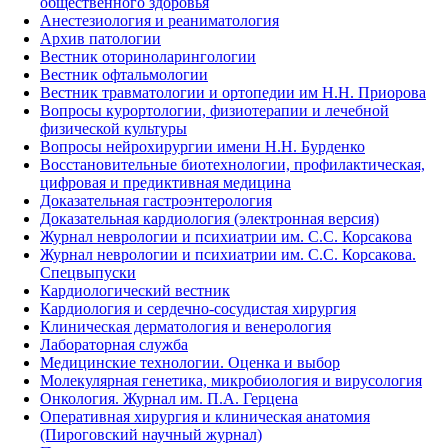
общественного здоровья
Анестезиология и реаниматология
Архив патологии
Вестник оториноларингологии
Вестник офтальмологии
Вестник травматологии и ортопедии им Н.Н. Приорова
Вопросы курортологии, физиотерапии и лечебной
физической культуры
Вопросы нейрохирургии имени Н.Н. Бурденко
Восстановительные биотехнологии, профилактическая,
цифровая и предиктивная медицина
Доказательная гастроэнтерология
Доказательная кардиология (электронная версия)
Журнал неврологии и психиатрии им. С.С. Корсакова
Журнал неврологии и психиатрии им. С.С. Корсакова.
Спецвыпуски
Кардиологический вестник
Кардиология и сердечно-сосудистая хирургия
Клиническая дерматология и венерология
Лабораторная служба
Медицинские технологии. Оценка и выбор
Молекулярная генетика, микробиология и вирусология
Онкология. Журнал им. П.А. Герцена
Оперативная хирургия и клиническая анатомия
(Пироговский научный журнал)