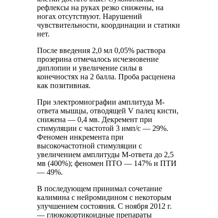
рефлексы на руках резко снижены, на
ногах отсутствуют. Нарушений
чувствительности, координации и статики
нет.
После введения 2,0 мл 0,05% раствора
прозерина отмечалось исчезновение
диплопии и увеличение силы в
конечностях на 2 балла. Проба расценена
как позитивная.
При электромиографии амплитуда М-
ответа мышцы, отводящей V палец кисти,
снижена — 0,4 мв. Декремент при
стимуляции с частотой 3 имп/с — 29%.
Феномен инкремента при
высокочастотной стимуляции с
увеличением амплитуды М-ответа до 2,5
мв (400%); феномен ПТО — 147% и ПТИ
— 49%.
В последующем принимал сочетание
калимина с нейромидином с некоторым
улучшением состояния. С ноября 2012 г.
— глюкокортикоидные препараты