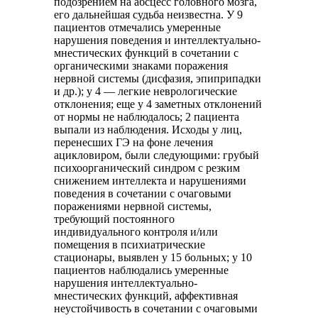
подозрением на абсцесс головного мозга,
его дальнейшая судьба неизвестна. У 9
пациентов отмечались умеренные
нарушения поведения и интеллектуально-
мнестических функций в сочетании с
органическими знаками поражения
нервной системы (дисфазия, эпиприпадки
и др.); у 4 — легкие неврологические
отклонения; еще у 4 заметных отклонений
от нормы не наблюдалось; 2 пациента
выпали из наблюдения. Исходы у лиц,
перенесших ГЭ на фоне лечения
ацикловиром, были следующими: грубый
психоорганический синдром с резким
снижением интеллекта и нарушениями
поведения в сочетании с очаговыми
поражениями нервной системы,
требующий постоянного
индивидуального контроля и/или
помещения в психиатрические
стационары, выявлен у 15 больных; у 10
пациентов наблюдались умеренные
нарушения интеллектуально-
мнестических функций, аффективная
неустойчивость в сочетании с очаговыми