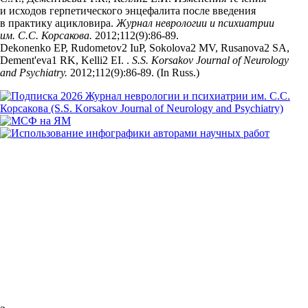
и исходов герпетического энцефалита после введения
в практику ацикловира.
Журнал неврологии и психиатрии
им. С.С. Корсакова.
2012;112(9):86‑89.
Dekonenko EP, Rudometov2 IuP, Sokolova2 MV, Rusanova2 SA,
Dement'eva1 RK, Kelli2 EI. .
S.S. Korsakov Journal of Neurology
and Psychiatry.
2012;112(9):86‑89. (In Russ.)