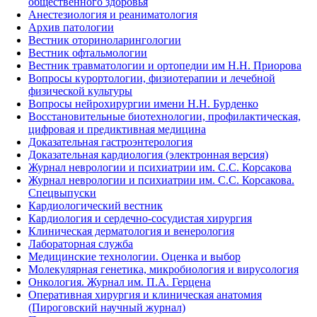
общественного здоровья
Анестезиология и реаниматология
Архив патологии
Вестник оториноларингологии
Вестник офтальмологии
Вестник травматологии и ортопедии им Н.Н. Приорова
Вопросы курортологии, физиотерапии и лечебной
физической культуры
Вопросы нейрохирургии имени Н.Н. Бурденко
Восстановительные биотехнологии, профилактическая,
цифровая и предиктивная медицина
Доказательная гастроэнтерология
Доказательная кардиология (электронная версия)
Журнал неврологии и психиатрии им. С.С. Корсакова
Журнал неврологии и психиатрии им. С.С. Корсакова.
Спецвыпуски
Кардиологический вестник
Кардиология и сердечно-сосудистая хирургия
Клиническая дерматология и венерология
Лабораторная служба
Медицинские технологии. Оценка и выбор
Молекулярная генетика, микробиология и вирусология
Онкология. Журнал им. П.А. Герцена
Оперативная хирургия и клиническая анатомия
(Пироговский научный журнал)