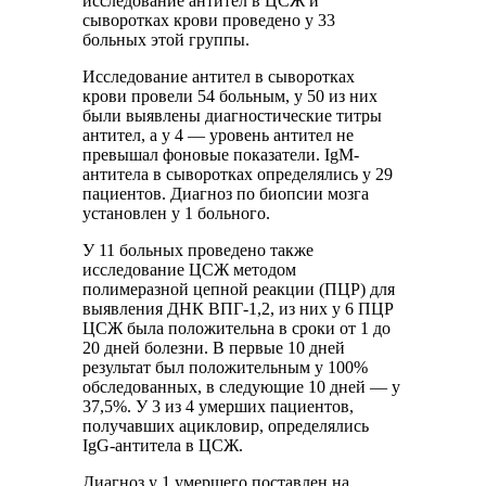
исследование антител в ЦСЖ и
сыворотках крови проведено у 33
больных этой группы.
Исследование антител в сыворотках
крови провели 54 больным, у 50 из них
были выявлены диагностические титры
антител, а у 4 — уровень антител не
превышал фоновые показатели. IgM-
антитела в сыворотках определялись у 29
пациентов. Диагноз по биопсии мозга
установлен у 1 больного.
У 11 больных проведено также
исследование ЦСЖ методом
полимеразной цепной реакции (ПЦР) для
выявления ДНК ВПГ-1,2, из них у 6 ПЦР
ЦСЖ была положительна в сроки от 1 до
20 дней болезни. В первые 10 дней
результат был положительным у 100%
обследованных, в следующие 10 дней — у
37,5%. У 3 из 4 умерших пациентов,
получавших ацикловир, определялись
IgG-антитела в ЦСЖ.
Диагноз у 1 умершего поставлен на