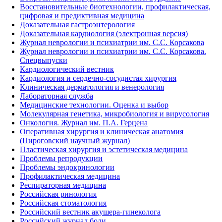
Восстановительные биотехнологии, профилактическая,
цифровая и предиктивная медицина
Доказательная гастроэнтерология
Доказательная кардиология (электронная версия)
Журнал неврологии и психиатрии им. С.С. Корсакова
Журнал неврологии и психиатрии им. С.С. Корсакова.
Спецвыпуски
Кардиологический вестник
Кардиология и сердечно-сосудистая хирургия
Клиническая дерматология и венерология
Лабораторная служба
Медицинские технологии. Оценка и выбор
Молекулярная генетика, микробиология и вирусология
Онкология. Журнал им. П.А. Герцена
Оперативная хирургия и клиническая анатомия
(Пироговский научный журнал)
Пластическая хирургия и эстетическая медицина
Проблемы репродукции
Проблемы эндокринологии
Профилактическая медицина
Респираторная медицина
Российская ринология
Российская стоматология
Российский вестник акушера-гинеколога
Российский журнал боли