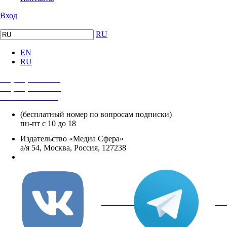
Вход
RU
EN
RU
+7 (495) 482-4118
+7 (495) 482-4329
+8 800 250-18-12
(бесплатный номер по вопросам подписки)
пн-пт с 10 до 18
Издательство «Медиа Сфера»
а/я 54, Москва, Россия, 127238
info@mediasphera.ru
вКонтакте
Tel