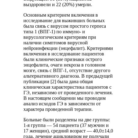
выздоровели и 22 (20%) умерли.
Основным критерием включения в
исследование для выживших больных
была связь с вирусом простого герпеса
типа 1 (ВПГ-1) по иммуно- и
вирусологическим критериям при
наличии симптомов вирусной
нейроинфекции (энцефалит). Критериями
включения в исследование пациентов
были клинические признаки острого
энцефалита, очаги некроза в головном
мозге, связь с ВПГ-1, отсутствие другого
альтернативного диагноза. В предыдущей
публикации [2] была дана общая
клиническая характеристика пациентов с
ГЭ, независимо от проведенного лечения.
В настоящем сообщении мы проводим
анализ исходов ГЭ в зависимости от
характера проведенной терапии.
Больные были разделены на две группы:
1-я группа — 54 пациента (37 мужчин и
17 женщин), средний возраст — 40,0±14,0
года, лечение ацикловиром не получали