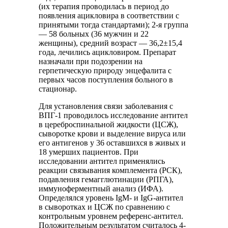
(их терапия проводилась в период до
появления ацикловира в соответствии с
принятыми тогда стандартами); 2-я группа
— 58 больных (36 мужчин и 22
женщины), средний возраст — 36,2±15,4
года, лечились ацикловиром. Препарат
назначали при подозрении на
герпетическую природу энцефалита с
первых часов поступления больного в
стационар.
Для установления связи заболевания с
ВПГ-1 проводилось исследование антител
в цереброспинальной жидкости (ЦСЖ),
сыворотке крови и выделение вируса или
его антигенов у 36 оставшихся в живых и
18 умерших пациентов. При
исследовании антител применялись
реакции связывания комплемента (РСК),
подавления гемагглютинации (РПГА),
иммуноферментный анализ (ИФА).
Определялся уровень IgM- и IgG-антител
в сыворотках и ЦСЖ по сравнению с
контрольным уровнем референс-антител.
Положительным результатом считалось 4-