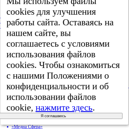
Мы используем файлы
© 1998-2026
cооkies для улучшения
+7 (495) 482-4118
работы сайта. Оставаясь на
+7 (495) 482-4329
+8 800 250-18-12
нашем сайте, вы
(бесплатный номер по вопросам подписки)
соглашаетесь с условиями
пн-пт с 10 до 18
Издательство «Медиа Сфера»
использования файлов
а/я 54, Москва, Россия, 127238
info@mediasphera.ru
cооkies. Чтобы ознакомиться
с нашими Положениями о
конфиденциальности и об
вКонтакте
Tel
использовании файлов
cookie,
нажмите здесь
.
Я соглашаюсь
Издательство
«Медиа Сфера»