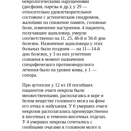
неврологическими нарушениями
(дисфазия, парезы и др.); у 29 —
относительно удовлетворительное
состояние с астеническим синдромом,
жалобами на снижение памяти, головные
боли, изменение настроения. 4 пациента,
получавшие ацикловир, умерли
соответственно на 11, 25, 46-й и 56-й дни
болезни. Назначение ацикловира у этих
больных было поздним — на 11—14-й
дни болезни, у 3 из них угнетение
сознания в момент назначения
специфического противовирусного
лечения было на уровне комы, у 1 —
сопора.
При аутопсии у 12 из 18 погибших
пациентов очаги некроза были
множественными, располагаясь в коре и
белом веществе головного мозга на фоне
его отека и набухания. У 6 умерших очаги
некрозов располагались преимущественно
в височных и теменно-височных отделах.
У 4 умерших некрозы сочетались с
гнойными очагами в головном мозге и