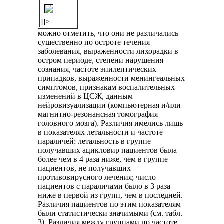
]]>
можно отметить, что они не различались
существенно по остроте течения
заболевания, выраженности лихорадки в
остром периоде, степени нарушения
сознания, частоте эпилептических
припадков, выраженности менингеальных
симптомов, признакам воспалительных
изменений в ЦСЖ, данным
нейровизуализации (компьютерная и/или
магнитно-резонансная томография
головного мозга). Различия имелись лишь
в показателях летальности и частоте
параличей: летальность в группе
получавших ацикловир пациентов была
более чем в 4 раза ниже, чем в группе
пациентов, не получавших
противовирусного лечения; число
пациентов с параличами было в 3 раза
ниже в первой из групп, чем в последней.
Различия пациентов по этим показателям
были статистически значимыми (см. табл.
3). Различия между группами по частоте