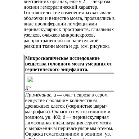
внутренних органах, еще у 2 — некрозы
носили геморрагический характер.
Гистологические изменения захватывали
оболочки и вещество мозга, проявлялись в
виде пролиферации лимфоцитами
периваскулярных пространств, глиальных
узелков, очажков микронекрозов,
распространенной воспалительной
реакции ткани мозга и др. (см. рисунок).
Микроскопическое исследование
вещества головного мозга умерших от
герпетического энцефалита.
]]>
Примечание.
а — очаг некроза в сером
веществе с большим количеством
дренажных клеток («зернистые шары»
макрофаги). Окраска гематоксилином и
эозином, ув. 400; б — периваскулярная
лимфоидная инфильтрация серого мозга
с выраженным периваскулярным отеком.
Окраска гематоксилином и эозином, ув.