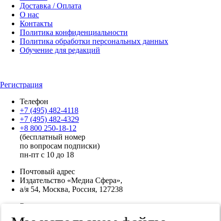
Доставка / Оплата
О нас
Контакты
Политика конфиденциальности
Политика обработки персональных данных
Обучение для редакций
Регистрация
Телефон
+7 (495) 482-4118
+7 (495) 482-4329
+8 800 250-18-12
(бесплатный номер
по вопросам подписки)
пн-пт с 10 до 18
Почтовый адрес
Издательство «Медиа Сфера»,
а/я 54, Москва, Россия, 127238
Электронная почта
info@mediasphera.ru