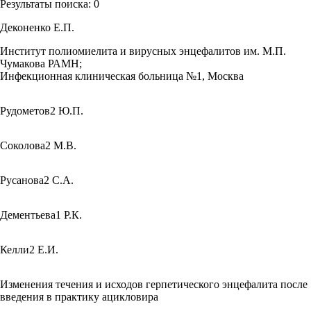
Результаты поиска:
0
Деконенко Е.П.
Институт полиомиелита и вирусных энцефалитов им. М.П.
Чумакова РАМН;
Инфекционная клиническая больница №1, Москва
Рудометов2 Ю.П.
Соколова2 М.В.
Русанова2 С.А.
Дементьева1 Р.К.
Келли2 Е.И.
Изменения течения и исходов герпетического энцефалита после
введения в практику ацикловира