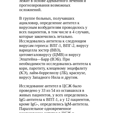
лежит в основе адекватного лечения и
прогнозирования возможных
осложнений.
В группе больных, получавших
ацикловир, определение антител к
вирусным возбудителям проводилось у
всех пациентов, в том числе в 4 случаях,
которые закончились летально.
Исследовались антитела к следующим
вирусам герпеса: ВПГ-1, ВПГ-2, вирусу
варицелла зостер (ВВЗ),
цитомегаловирусу (ЦМВ) и вирусу
Эпштейна—Барр (ВЭБ). При
необходимости исследовались антитела к
кори, паротиту, клещевому энцефалиту
(КЭ), лайм-боррелиозу (ЛБ), краснухе,
вирусу Западного Нила и другим.
Исследование антител в ЦСЖ было
проведено у 33 из 54 из оставшихся в
живых пациентов, у всех определялись
IgG-антитела к ВПТ-1, а у 12 пациентов,
кроме IgG-, определялись lgM-антитела.
Параллельное одновременное