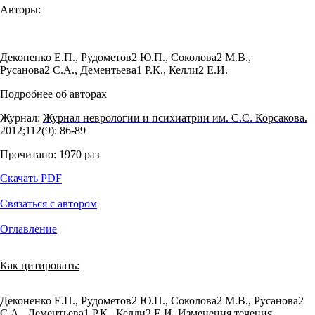
Авторы:
Деконенко Е.П.
,
Рудометов2 Ю.П.
,
Соколова2 М.В.
,
Русанова2 С.А.
,
Дементьева1 Р.К.
,
Келли2 Е.И.
Подробнее об авторах
Журнал:
Журнал неврологии и психиатрии им. С.С. Корсакова.
2012;112(9): 86‑89
Прочитано:
1970
раз
Скачать PDF
Связаться с автором
Оглавление
Как цитировать:
Деконенко Е.П., Рудометов2 Ю.П., Соколова2 М.В., Русанова2
С.А., Дементьева1 Р.К., Келли2 Е.И. Изменения течения