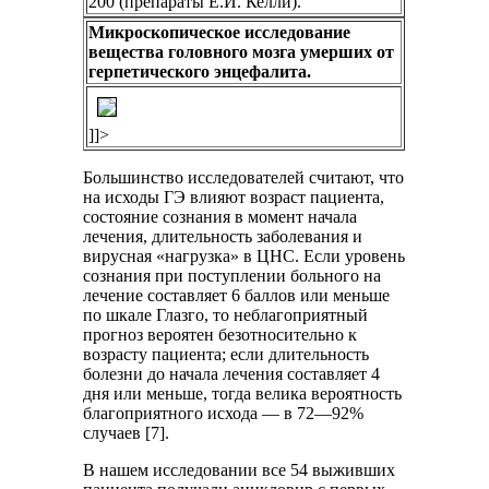
200 (препараты Е.И. Келли).
Микроскопическое исследование
вещества головного мозга умерших от
герпетического энцефалита.
]]>
Большинство исследователей считают, что
на исходы ГЭ влияют возраст пациента,
состояние сознания в момент начала
лечения, длительность заболевания и
вирусная «нагрузка» в ЦНС. Если уровень
сознания при поступлении больного на
лечение составляет 6 баллов или меньше
по шкале Глазго, то неблагоприятный
прогноз вероятен безотносительно к
возрасту пациента; если длительность
болезни до начала лечения составляет 4
дня или меньше, тогда велика вероятность
благоприятного исхода — в 72—92%
случаев [7].
В нашем исследовании все 54 выживших