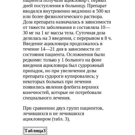
пациента получали ацикловир с первых
дней поступления в больницу. Препарат
вводился внутривенно медленно в 500 мл
или более физиологического раствора.
Доза препарата назначалась в зависимости
от тяжести заболевания и составляла 10—
30 мг на 1 кг массы тела. Суточная доза
делилась на 3 введения, с перерывом в 8 ч.
Введение ацикловира продолжалось в
течение 14—21 дня в зависимости от
состояния пациента. Осложнения были
редкими: только у 1 больного на фоне
введения ацикловира был судорожный
припадок, но при увеличении дозы
препарата судороги купировались; у
некоторых больных при лечении
появились явления флебита верхних
конечностей, которые не потребовали
специального лечения.
При сравнении двух групп пациентов,
лечившихся и не лечившихся
ацикловиром (табл. 3),
Таблица3