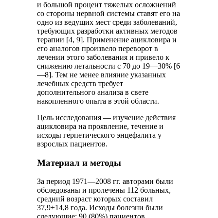
и большой процент тяжелых осложнений
со стороны нервной системы ставят его на
одно из ведущих мест среди заболеваний,
требующих разработки активных методов
терапии [4, 9]. Применение ацикловира и
его аналогов произвело переворот в
лечении этого заболевания и привело к
снижению летальности с 70 до 19—30% [6
—8]. Тем не менее влияние указанных
лечебных средств требует
дополнительного анализа в свете
накопленного опыта в этой области.
Цель исследования — изучение действия
ацикловира на проявление, течение и
исходы герпетического энцефалита у
взрослых пациентов.
Материал и методы
За период 1971—2008 гг. авторами были
обследованы и пролечены 112 больных,
средний возраст которых составил
37,9±14,8 года. Исходы болезни были
следующие: 90 (80%) пациентов