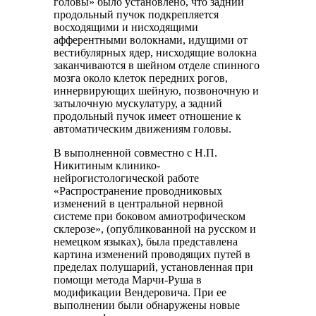
головы» было установлено, что задний
продольный пучок подкрепляется
восходящими и нисходящими
афферентными волокнами, идущими от
вестибулярных ядер, нисходящие волокна
заканчиваются в шейном отделе спинного
мозга около клеток передних рогов,
иннервирующих шейную, позвоночную и
затылочную мускулатуру, а задний
продольный пучок имеет отношение к
автоматическим движениям головы.
В выполненной совместно с Н.П.
Никитиным клинико-
нейрогистологической работе
«Распространение проводниковых
изменений в центральной нервной
системе при боковом амиотрофическом
склерозе», (опубликованной на русском и
немецком языках), была представлена
картина изменений проводящих путей в
пределах полушарий, установленная при
помощи метода Марчи-Руша в
модификации Вендеровича. При ее
выполнении были обнаружены новые