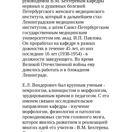
руководимой В.М. Бехтеревым кафедры
нервных и душевных болезней
Петербургского женского медицинского
института, который в дальнейшем стал
Ленинградским медицинским
институтом, а затем Санкт-Петербургским
государственным медицинским
университетом им. акад. И.П. Павлова.
Он проработал на кафедре в разных
дожностях в течение 45 лет, из них
последние 16 лет (1938-1954) - в
должности заведующего. Во время
Великой Отечественной войны ему
довелось работать и в блокадном
Ленинграде.
Е.Л. Вендерович был крупным ученым -
неврологом, клиницистом и морфологом,
эрудированным врачом и педагогом. С его
именем связано исследовательское
направление кафедры - изучение
морфологии, физиологии и патологии
проводниковых систем головного мозга,
которое явилось развитием и реализацией
многих идей его учителя - В.М. Бехтерева.