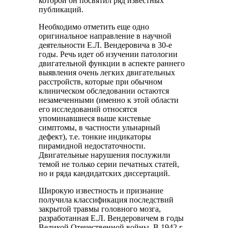
которой он посвятил ряд известных
публикаций.
Необходимо отметить еще одно
оригинальное направление в научной
деятельности Е.Л. Вендеровича в 30-е
годы. Речь идет об изучении патологии
двигательной функции в аспекте раннего
выявления очень легких двигательных
расстройств, которые при обычном
клиническом обследовании остаются
незамеченными (именно к этой области
его исследований относятся
упоминавшиеся выше кистевые
симптомы, в частности ульнарный
дефект), т.е. тонкие индикаторы
пирамидной недостаточности.
Двигательные нарушения послужили
темой не только серии печатных статей,
но и ряда кандидатских диссертаций.
Широкую известность и признание
получила классификация последствий
закрытой травмы головного мозга,
разработанная Е.Л. Вендеровичем в годы
Великой Отечественной войны. В 1942 г.