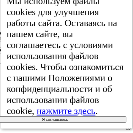
Мы используем файлы
«Заслуженный деятель науки» (1946).
cооkies для улучшения
Е.Л. Вендерович умер 31 мая 1954 г. на 73-
м году жизни и похоронен на
работы сайта. Оставаясь на
Серафимовском кладбище.
нашем сайте, вы
Связаться с автором
Email
соглашаетесь с условиями
Сообщение
использования файлов
cооkies. Чтобы ознакомиться
Соглашаюсь на
обработку персональных данных в
соответствии со статьей 9 Федерального закона «О
с нашими Положениями о
персональных данных» от 27 июля 2006 года № 152-ФЗ».
Соглашаюсь c
политикой конфиденциальности.
конфиденциальности и об
использовании файлов
cookie,
нажмите здесь
.
Я соглашаюсь