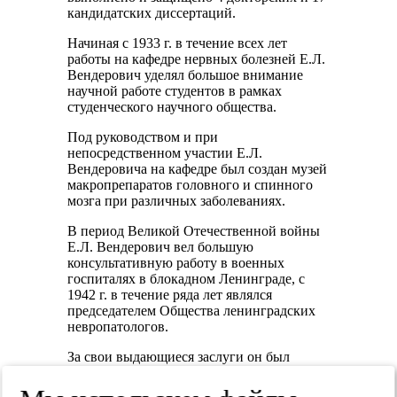
кандидатских диссертаций.
Начиная с 1933 г. в течение всех лет
работы на кафедре нервных болезней Е.Л.
Вендерович уделял большое внимание
научной работе студентов в рамках
студенческого научного общества.
Под руководством и при
непосредственном участии Е.Л.
Вендеровича на кафедре был создан музей
макропрепаратов головного и спинного
мозга при различных заболеваниях.
В период Великой Отечественной войны
Е.Л. Вендерович вел большую
консультативную работу в военных
госпиталях в блокадном Ленинграде, с
1942 г. в течение ряда лет являлся
председателем Общества ленинградских
невропатологов.
За свои выдающиеся заслуги он был
награжден орденом Ленина и двумя
медалями, удостоен почетного звания