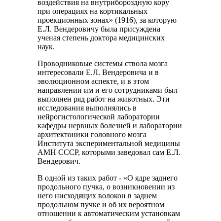
воздействия на внутрибороздную кору
при операциях на кортикальных
проекционных зонах» (1916), за которую
Е.Л. Вендеровичу была присуждена
ученая степень доктора медицинских
наук.
Проводниковые системы ствола мозга
интересовали Е.Л. Вендеровича и в
эволюционном аспекте, и в этом
направлении им и его сотрудниками был
выполнен ряд работ на животных. Эти
исследования выполнялись в
нейрогистологической лаборатории
кафедры нервных болезней и лаборатории
архитектоники головного мозга
Института экспериментальной медицины
АМН СССР, которыми заведовал сам Е.Л.
Вендерович.
В одной из таких работ - «О ядре заднего
продольного пучка, о возникновении из
него нисходящих волокон в заднем
продольном пучке и об их вероятном
отношении к автоматическим установкам