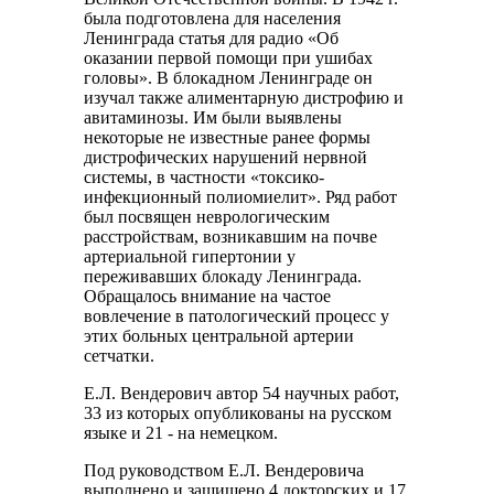
была подготовлена для населения
Ленинграда статья для радио «Об
оказании первой помощи при ушибах
головы». В блокадном Ленинграде он
изучал также алиментарную дистрофию и
авитаминозы. Им были выявлены
некоторые не известные ранее формы
дистрофических нарушений нервной
системы, в частности «токсико-
инфекционный полиомиелит». Ряд работ
был посвящен неврологическим
расстройствам, возникавшим на почве
артериальной гипертонии у
переживавших блокаду Ленинграда.
Обращалось внимание на частое
вовлечение в патологический процесс у
этих больных центральной артерии
сетчатки.
Е.Л. Вендерович автор 54 научных работ,
33 из которых опубликованы на русском
языке и 21 - на немецком.
Под руководством Е.Л. Вендеровича
выполнено и защищено 4 докторских и 17