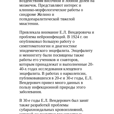
воздействиям височной и лобной долей на
мозжечок. Представляют интерес и
клинико-морфологические работы о
синдроме Желино и
псевдопаралитической тяжелой
миастении.
Привлекала внимание Е.Л. Вендеровича и
проблема нейроинфекций. В 1924 г. он
опубликовал большую работу о
симптоматологии и диагностике
эпидемического энцефалита. Энцефалиту
и менингиту были посвящены также
работы его учеников и соавторов,
которым принадлежат и выполненные 20-
40-х годах исследования клещевого
энцефалита. В работах о нарколепсии,
публиковавшихся в 20-е и 30-е годы, Е.Л.
Вендерович привел много данных в
пользу инфекционной природы этого
заболевания.
В 30-е годы Е.Л. Вендерович был занят
также разработкй проблемы
субарахноидальных кровоизлияний,