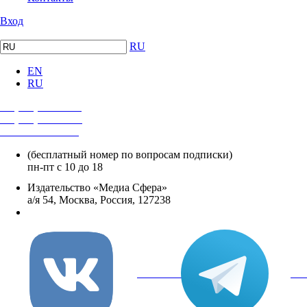
Вход
RU
EN
RU
+7 (495) 482-4118
+7 (495) 482-4329
+8 800 250-18-12
(бесплатный номер по вопросам подписки)
пн-пт с 10 до 18
Издательство «Медиа Сфера»
а/я 54, Москва, Россия, 127238
info@mediasphera.ru
вКонтакте
Tel