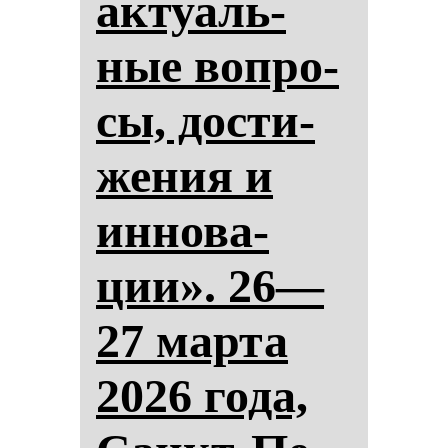
ак­ту­аль­
ные воп­ро­
сы, дос­ти­
же­ния и
ин­но­ва­
ции». 26—
27 мар­та
2026 го­да,