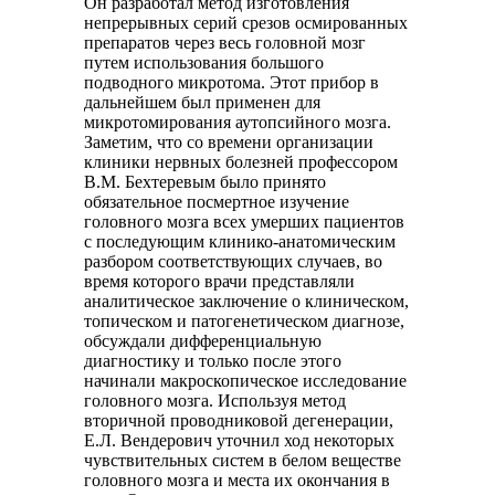
Он разработал метод изготовления
непрерывных серий срезов осмированных
препаратов через весь головной мозг
путем использования большого
подводного микротома. Этот прибор в
дальнейшем был применен для
микротомирования аутопсийного мозга.
Заметим, что со времени организации
клиники нервных болезней профессором
В.М. Бехтеревым было принято
обязательное посмертное изучение
головного мозга всех умерших пациентов
с последующим клинико-анатомическим
разбором соответствующих случаев, во
время которого врачи представляли
аналитическое заключение о клиническом,
топическом и патогенетическом диагнозе,
обсуждали дифференциальную
диагностику и только после этого
начинали макроскопическое исследование
головного мозга. Используя метод
вторичной проводниковой дегенерации,
Е.Л. Вендерович уточнил ход некоторых
чувствительных систем в белом веществе
головного мозга и места их окончания в