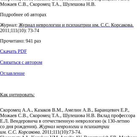
Можаев С.В.
,
Скоромец Т.А.
,
Шулешова Н.В.
Подробнее об авторах
Журнал:
Журнал неврологии и психиатрии им. С.С. Корсакова.
2011;111(10): 73‑74
Прочитано:
941
раз
Скачать PDF
Связаться с автором
Оглавление
Как цитировать:
Скоромец А.А., Казаков В.М., Амелин А.В., Баранцевич Е.Р.,
Можаев С.В., Скоромец Т.А., Шулешова Н.В. Вклад профессора
Е.Л. Вендеровича в отечественную неврологию (к 130-летию
со дня рождения).
Журнал неврологии и психиатрии
им. С.С. Корсакова.
2011;111(10):73‑74.