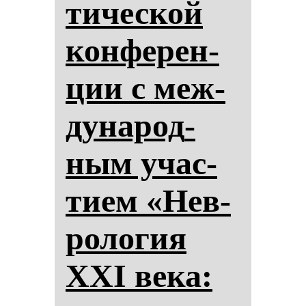
ти­чес­кой
кон­фе­рен­
ции с меж­
ду­на­род­
ным учас­
ти­ем «Нев­
ро­ло­гия
XXI ве­ка: