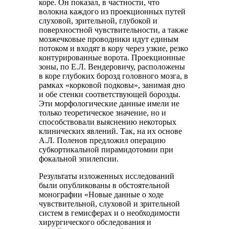
коре. Он показал, в частности, что
волокна каждого из проекционных путей
слуховой, зрительной, глубокой и
поверхностной чувствительности, а также
мозжечковые проводники идут единым
потоком и входят в кору через узкие, резко
контурированные ворота. Проекционные
зоны, по Е.Л. Вендеровичу, расположены
в коре глубоких борозд головного мозга, в
рамках «корковой подковы», занимая дно
и обе стенки соответствующей борозды.
Эти морфологические данные имели не
только теоретическое значение, но и
способствовали выяснению некоторых
клинических явлений. Так, на их основе
А.Л. Поленов предложил операцию
субкортикальной пирамидотомии при
фокальной эпилепсии.
Результаты изложенных исследований
были опубликованы в обстоятельной
монографии «Новые данные о ходе
чувствительной, слуховой и зрительной
систем в гемисферах и о необходимости
хирургического обследования и