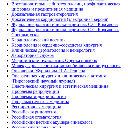
Восстановительные биотехнологии, профилактическая,
цифровая и предиктивная медицина
Доказательная гастроэнтерология
Доказательная кардиология (электронная версия)
Журнал неврологии и психиатрии им. С.С. Корсакова
Журнал неврологии и психиатрии им. С.С. Корсакова.
Спецвыпуски
Кардиологический вестник
Кардиология и сердечно-сосудистая хирургия
Клиническая дерматология и венерология
Лабораторная служба
Медицинские технологии. Оценка и выбор
Молекулярная генетика, микробиология и вирусология
Онкология. Журнал им. П.А. Герцена
Оперативная хирургия и клиническая анатомия
(Пироговский научный журнал)
Пластическая хирургия и эстетическая медицина
Проблемы репродукции
Проблемы эндокринологии
Профилактическая медицина
Респираторная медицина
Российская ринология
Российская стоматология
Российский вестник акушера-гинеколога
Российский журнал боли