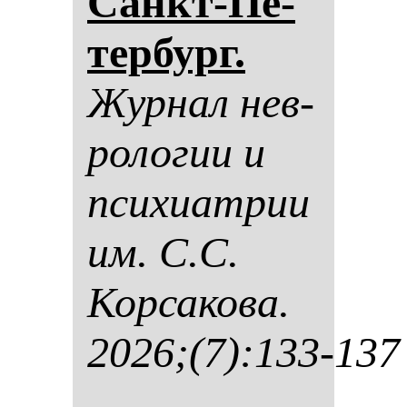
Санкт-Пе­
тер­бург.
Жур­нал нев­
ро­ло­гии и
пси­хи­ат­рии
им. С.С.
Кор­са­ко­ва.
2026;(7):133-137