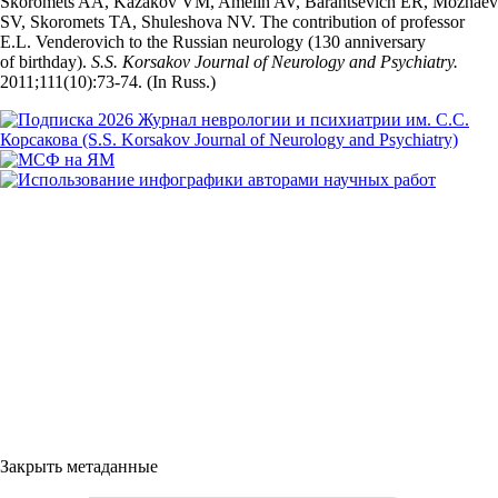
Skoromets AA, Kazakov VM, Amelin AV, Barantsevich ER, Mozhaev
SV, Skoromets TA, Shuleshova NV. The contribution of professor
E.L. Venderovich to the Russian neurology (130 anniversary
of birthday).
S.S. Korsakov Journal of Neurology and Psychiatry.
2011;111(10):73‑74. (In Russ.)
Закрыть метаданные