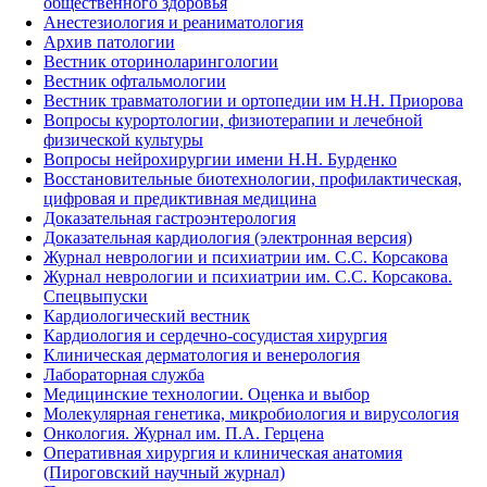
общественного здоровья
Анестезиология и реаниматология
Архив патологии
Вестник оториноларингологии
Вестник офтальмологии
Вестник травматологии и ортопедии им Н.Н. Приорова
Вопросы курортологии, физиотерапии и лечебной
физической культуры
Вопросы нейрохирургии имени Н.Н. Бурденко
Восстановительные биотехнологии, профилактическая,
цифровая и предиктивная медицина
Доказательная гастроэнтерология
Доказательная кардиология (электронная версия)
Журнал неврологии и психиатрии им. С.С. Корсакова
Журнал неврологии и психиатрии им. С.С. Корсакова.
Спецвыпуски
Кардиологический вестник
Кардиология и сердечно-сосудистая хирургия
Клиническая дерматология и венерология
Лабораторная служба
Медицинские технологии. Оценка и выбор
Молекулярная генетика, микробиология и вирусология
Онкология. Журнал им. П.А. Герцена
Оперативная хирургия и клиническая анатомия
(Пироговский научный журнал)