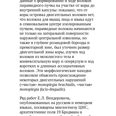
данные о формировании и ходе волокон
пирамидного пучка на участке от коры до
внутренней капсулы: показано, что от
коры островка двигательных волокон нет,
что волокна для мышц лица и языка идут
в семиовальном центре изолированным
пучком, пирамидные волокна начинаются
не только на латеральной поверхности
наружной центральной извилины, но
также в глубине роландовой борозды и
премоторной зоне, был уточнен размер
двигательной зоны коры, изучен ход
волокон из мозолистого тела в
конвекситальную кору и оперкулум и ход
коротких и длинных ассоциативных
волокон. Эти морфологические находки
позволяли объяснить происхождение
некоторых двигательных нарушений
(«чистая»
monoplegia brachialis
, «чистая»
monoplegia facio-linqualis
).
Ряд работ Е.Л. Вендеровича,
опубликованных на русском и немецком
языках, посвящены миелогенезу ЦНС,
архитектонике поля 19 Бродмана и