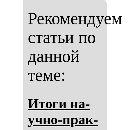
Рекомендуем
статьи по
данной
теме:
Ито­ги на­
уч­но-прак­