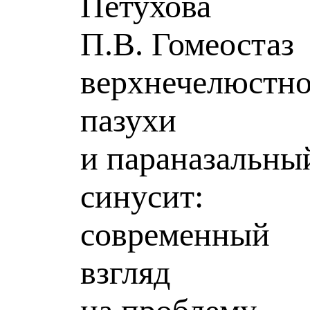
Петухова
П.В. Гомеостаз
верхнечелюстн
пазухи
и параназальны
синусит:
современный
взгляд