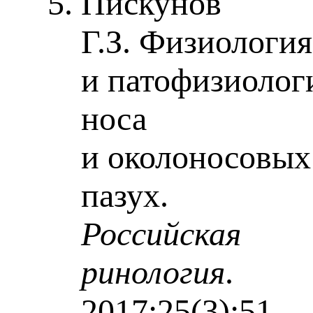
Пискунов
Г.З. Физиология
и патофизиолог
носа
и околоносовых
пазух.
Российская
ринология
.
2017;25(3):51-