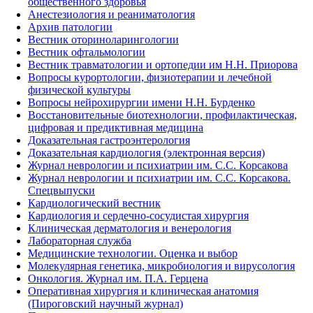
общественного здоровья
Анестезиология и реаниматология
Архив патологии
Вестник оториноларингологии
Вестник офтальмологии
Вестник травматологии и ортопедии им Н.Н. Приорова
Вопросы курортологии, физиотерапии и лечебной
физической культуры
Вопросы нейрохирургии имени Н.Н. Бурденко
Восстановительные биотехнологии, профилактическая,
цифровая и предиктивная медицина
Доказательная гастроэнтерология
Доказательная кардиология (электронная версия)
Журнал неврологии и психиатрии им. С.С. Корсакова
Журнал неврологии и психиатрии им. С.С. Корсакова.
Спецвыпуски
Кардиологический вестник
Кардиология и сердечно-сосудистая хирургия
Клиническая дерматология и венерология
Лабораторная служба
Медицинские технологии. Оценка и выбор
Молекулярная генетика, микробиология и вирусология
Онкология. Журнал им. П.А. Герцена
Оперативная хирургия и клиническая анатомия
(Пироговский научный журнал)