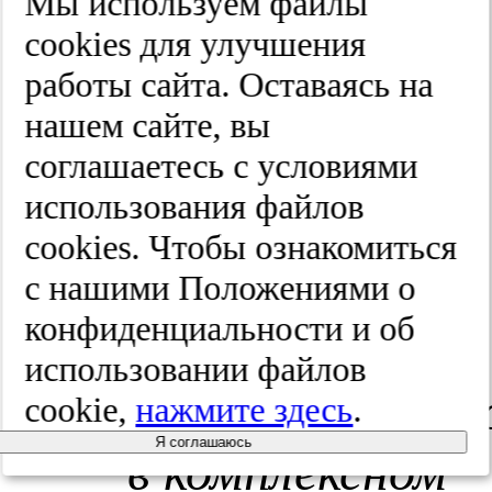
Мы используем файлы
верхних
cооkies для улучшения
дыхательных
работы сайта. Оставаясь на
нашем сайте, вы
путей.
М.:
соглашаетесь с условиями
Медицина;
использования файлов
cооkies. Чтобы ознакомиться
1967.
с нашими Положениями о
конфиденциальности и об
Кузьмин
использовании файлов
М.В.
Металлои
cookie,
нажмите здесь
.
Я соглашаюсь
в комплексном