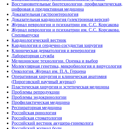
Восстановительные биотехнологии, профилактическая,
цифровая и предиктивная медицина
Доказательная гастроэнтерология
Доказательная кардиология (электронная версия)
Журнал неврологии и психиатрии им. С.С. Корсакова
Журнал неврологии и психиатрии им. С.С. Корсакова.
Спецвыпуски
Кардиологический вестник
Кардиология и сердечно-сосудистая хирургия
Клиническая дерматология и венерология
Лабораторная служба
Медицинские технологии. Оценка и выбор
Молекулярная генетика, микробиология и вирусология
Онкология. Журнал им. П.А. Герцена
Оперативная хирургия и клиническая анатомия
(Пироговский научный журнал)
Пластическая хирургия и эстетическая медицина
Проблемы репродукции
Проблемы эндокринологии
Профилактическая медицина
Респираторная медицина
Российская ринология
Российская стоматология
Российский вестник акушера-гинеколога
Российский журнал боли