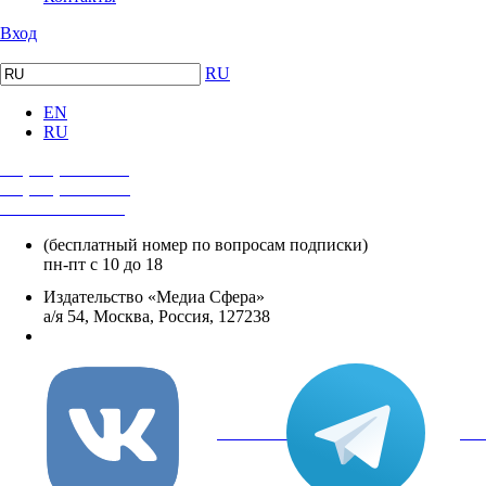
Вход
RU
EN
RU
+7 (495) 482-4118
+7 (495) 482-4329
+8 800 250-18-12
(бесплатный номер по вопросам подписки)
пн-пт с 10 до 18
Издательство «Медиа Сфера»
а/я 54, Москва, Россия, 127238
info@mediasphera.ru
вКонтакте
Tel