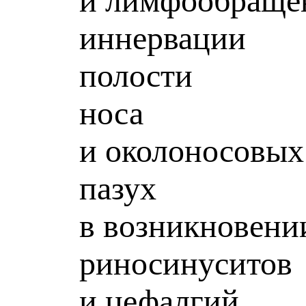
и лимфообраще
иннервации
полости
носа
и околоносовых
пазух
в возникновени
риносинуситов
и цефалгий.