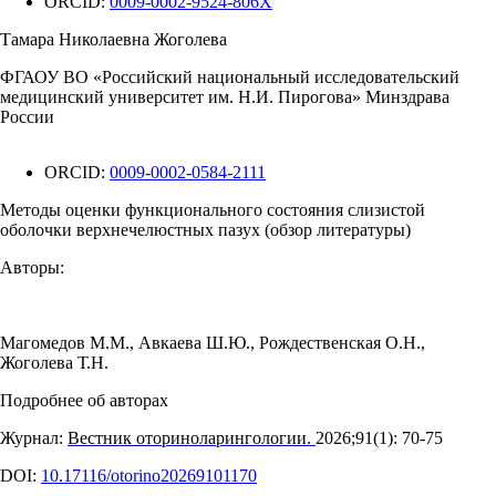
ORCID:
0009-0002-9524-806X
Тамара Николаевна Жоголева
ФГАОУ ВО «Российский национальный исследовательский
медицинский университет им. Н.И. Пирогова» Минздрава
России
ORCID:
0009-0002-0584-2111
Методы оценки функционального состояния слизистой
оболочки верхнечелюстных пазух (обзор литературы)
Авторы:
Магомедов М.М.
,
Авкаева Ш.Ю.
,
Рождественская О.Н.
,
Жоголева Т.Н.
Подробнее об авторах
Журнал:
Вестник оториноларингологии.
2026;91(1): 70‑75
DOI:
10.17116/otorino20269101170