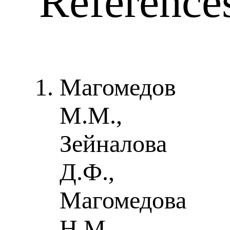
Reference
Магомедов
М.М.,
Зейналова
Д.Ф.,
Магомедова
Н.М.,