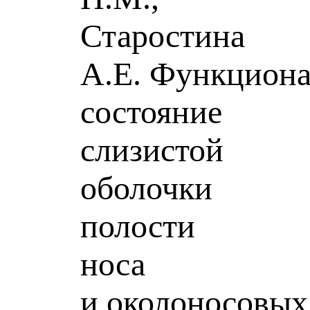
Старостина
А.Е. Функцион
состояние
слизистой
оболочки
полости
носа
и околоносовых