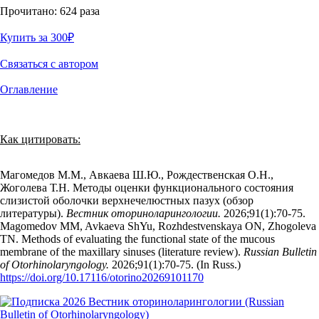
Прочитано:
624
раза
Купить за 300
₽
Связаться с автором
Оглавление
Как цитировать:
Магомедов М.М., Авкаева Ш.Ю., Рождественская О.Н.,
Жоголева Т.Н. Методы оценки функционального состояния
слизистой оболочки верхнечелюстных пазух (обзор
литературы).
Вестник оториноларингологии.
2026;91(1):70‑75.
Magomedov MM, Avkaeva ShYu, Rozhdestvenskaya ON, Zhogoleva
TN. Methods of evaluating the functional state of the mucous
membrane of the maxillary sinuses (literature review).
Russian Bulletin
of Otorhinolaryngology.
2026;91(1):70‑75. (In Russ.)
https://doi.org/10.17116/otorino20269101170