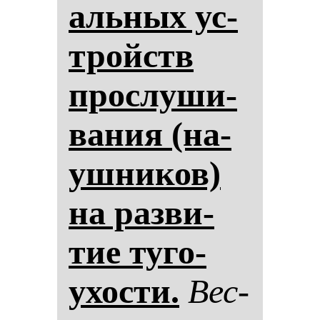
аль­ных ус­
тройств
прос­лу­ши­
ва­ния (на­
уш­ни­ков)
на раз­ви­
тие ту­го­
ухос­ти.
Вес­