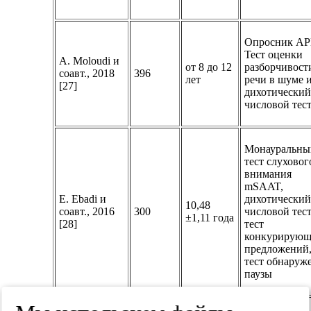
Опросник A
Тест оценки
A. Moloudi и
от 8 до 12
разборчивост
соавт., 2018
396
лет
речи в шуме 
[27]
дихотически
числовой тест
Монауральны
тест слуховог
внимания
mSAAT,
E. Ebadi и
дихотически
10,48
соавт., 2016
300
числовой тест
±1,11 года
[28]
тест
конкурирую
предложений
тест обнаруж
паузы