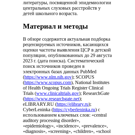
литературы, посвященной эпидемиологии
центральных слуховых расстройств у
детей школьного возраста.
Материал и методы
В обзоре содержится актуальная подборка
рецензируемых источников, касающихся
оценки частоты выявления ЦСР в детской
популяции, опубликованных до 29 августа
2023 г. (дата поиска). Систематический
поиск источников проведен в
электронных базах данных PubMed
(
https://www.nlm.nih.gov
); SCOPUS
(
https://www.scopus.com
), National Institutes
of Health Ongoing Trials Register Clinical
Trials (
www.clinicaltrials.gov
); ResearchGate
(
https://www.researchgate.net
);
eLIBRARY.RU (
https://elibrary.ru
);
CyberLeninka (
https://cyberleninka.ru
) с
использованием ключевых слов: «central
auditory processing disorder»,
«epidemiology», «incidence», «prevalence»,
«diagnosis», «screening», «children», «school