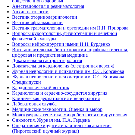
общественного здоровья
Анестезиология и реаниматология
Архив патологии
Вестник оториноларингологии
Вестник офтальмологии
Вестник травматологии и ортопедии им Н.Н. Приорова
Вопросы курортологии, физиотерапии и лечебной
физической культуры
Вопросы нейрохирургии имени Н.Н. Бурденко
Восстановительные биотехнологии, профилактическая,
цифровая и предиктивная медицина
Доказательная гастроэнтерология
Доказательная кардиология (электронная версия)
Журнал неврологии и психиатрии им. С.С. Корсакова
Журнал неврологии и психиатрии им. С.С. Корсакова.
Спецвыпуски
Кардиологический вестник
Кардиология и сердечно-сосудистая хирургия
Клиническая дерматология и венерология
Лабораторная служба
Медицинские технологии. Оценка и выбор
Молекулярная генетика, микробиология и вирусология
Онкология. Журнал им. П.А. Герцена
Оперативная хирургия и клиническая анатомия
(Пироговский научный журнал)