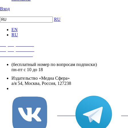
Вход
RU
EN
RU
+7 (495) 482-4118
+7 (495) 482-4329
+8 800 250-18-12
(бесплатный номер по вопросам подписки)
пн-пт с 10 до 18
Издательство «Медиа Сфера»
а/я 54, Москва, Россия, 127238
info@mediasphera.ru
вКонтакте
Tel