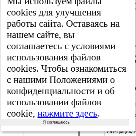
Мы используем файлы
Дихотически
числовой тест
cооkies для улучшения
S.C. Purdy и
тесты на
соавт., 2019
920
11 лет
частотную и
работы сайта. Оставаясь на
[29]
временную
разрешающу
нашем сайте, вы
способность
соглашаетесь с условиями
использования файлов
Монаурально
низкоизбыто
cооkies. Чтобы ознакомиться
речевое
тестирование
с нашими Положениями о
(речь,
обработанная
конфиденциальности и об
низкочастот
фильтром).
использовании файлов
Дихотическое
тестирование
cookie,
нажмите здесь
.
W.J. Wilson и
(бинаурально
9,3 [7,0—
W. Arnott,
150
разделение,
Я соглашаюсь
15,6] года
2012 [30]
бинауральная
интеграция, т