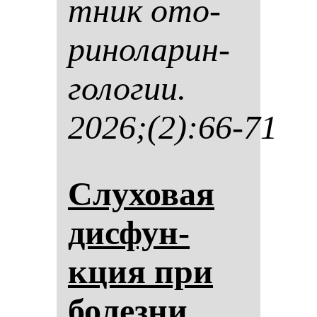
тник ото­
ри­но­ла­рин­
го­ло­гии.
2026;(2):66-71
Слу­хо­вая
дис­фун­
кция при
бо­лез­ни