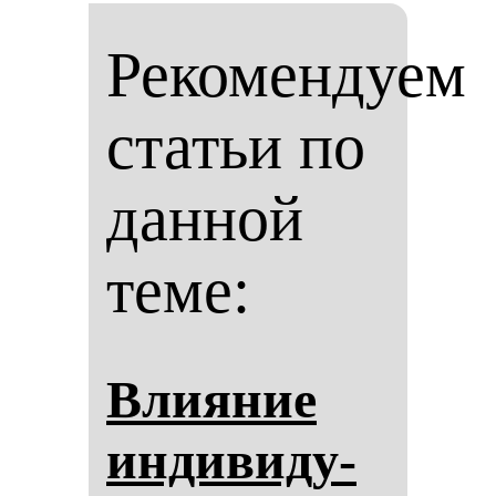
Рекомендуем
статьи по
данной
теме:
Вли­яние
ин­ди­ви­ду­