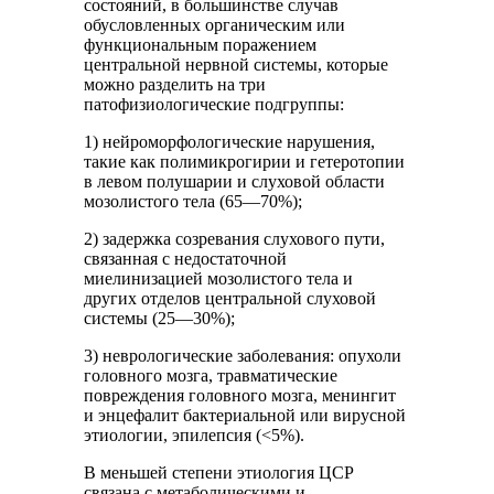
состояний, в большинстве случав
обусловленных органическим или
функциональным поражением
центральной нервной системы, которые
можно разделить на три
патофизиологические подгруппы:
1) нейроморфологические нарушения,
такие как полимикрогирии и гетеротопии
в левом полушарии и слуховой области
мозолистого тела (65—70%);
2) задержка созревания слухового пути,
связанная с недостаточной
миелинизацией мозолистого тела и
других отделов центральной слуховой
системы (25—30%);
3) неврологические заболевания: опухоли
головного мозга, травматические
повреждения головного мозга, менингит
и энцефалит бактериальной или вирусной
этиологии, эпилепсия (<5%).
В меньшей степени этиология ЦСР
связана с метаболическими и