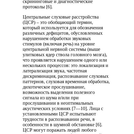
скрининговые и диагностические
протоколы [6].
Центральные слуховые расстройства
(ЦСР) ‒ это обобщающий термин,
который используется для обозначения
различных дефицитов, обусловленных
нарушением обработки звуковых
стимулов (включая речь) на уровне
центральной нервной системы (выше
улитковых ядер ствола головного мозга),
что проявляется нарушением одного или
нескольких процессов: это локализация и
латерализация звука, частотная
дискриминация, распознавание слуховых
паттернов, слуховая временная обработка,
дихотическое прослушивание,
возможность выделения полезного
сигнала из шума и/или при
прослушивании в неоптимальных
акустических условиях [7—10]. Лица с
установленными ЦСР испытывают
трудности в распознавании речи, в
особенности в шумной обстановке [6].
ЦСР могут поражать людей любого