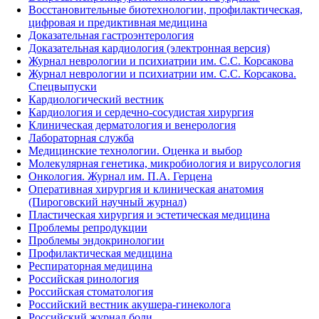
Восстановительные биотехнологии, профилактическая,
цифровая и предиктивная медицина
Доказательная гастроэнтерология
Доказательная кардиология (электронная версия)
Журнал неврологии и психиатрии им. С.С. Корсакова
Журнал неврологии и психиатрии им. С.С. Корсакова.
Спецвыпуски
Кардиологический вестник
Кардиология и сердечно-сосудистая хирургия
Клиническая дерматология и венерология
Лабораторная служба
Медицинские технологии. Оценка и выбор
Молекулярная генетика, микробиология и вирусология
Онкология. Журнал им. П.А. Герцена
Оперативная хирургия и клиническая анатомия
(Пироговский научный журнал)
Пластическая хирургия и эстетическая медицина
Проблемы репродукции
Проблемы эндокринологии
Профилактическая медицина
Респираторная медицина
Российская ринология
Российская стоматология
Российский вестник акушера-гинеколога
Российский журнал боли