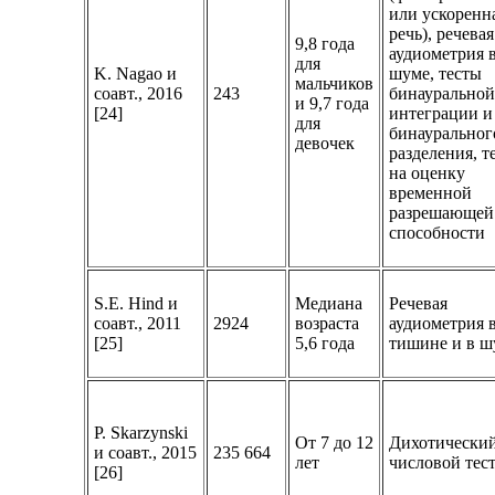
или ускоренн
речь), речевая
9,8 года
аудиометрия 
для
K. Nagao и
шуме, тесты
мальчиков
соавт., 2016
243
бинаурально
и 9,7 года
[24]
интеграции и
для
бинауральног
девочек
разделения, т
на оценку
временной
разрешающей
способности
S.E. Hind и
Медиана
Речевая
соавт., 2011
2924
возраста
аудиометрия 
[25]
5,6 года
тишине и в ш
P. Skarzynski
От 7 до 12
Дихотически
и соавт., 2015
235 664
лет
числовой тес
[26]