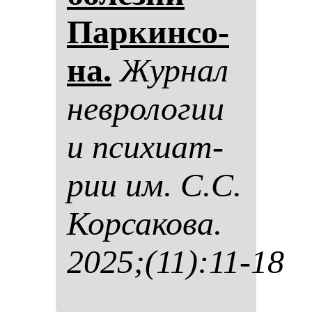
Пар­кин­со­
на.
Жур­нал
нев­ро­ло­гии
и пси­хи­ат­
рии им. С.С.
Кор­са­ко­ва.
2025;(11):11-18