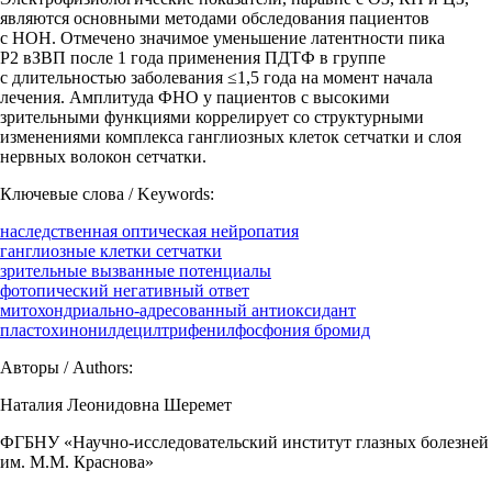
являются основными методами обследования пациентов
с НОН. Отмечено значимое уменьшение латентности пика
Р2 вЗВП после 1 года применения ПДТФ в группе
с длительностью заболевания ≤1,5 года на момент начала
лечения. Амплитуда ФНО у пациентов с высокими
зрительными функциями коррелирует со структурными
изменениями комплекса ганглиозных клеток сетчатки и слоя
нервных волокон сетчатки.
Ключевые слова / Keywords:
наследственная оптическая нейропатия
ганглиозные клетки сетчатки
зрительные вызванные потенциалы
фотопический негативный ответ
митохондриально-адресованный антиоксидант
пластохинонилдецилтрифенилфосфония бромид
Авторы / Authors:
Наталия Леонидовна Шеремет
ФГБНУ «Научно-исследовательский институт глазных болезней
им. М.М. Краснова»