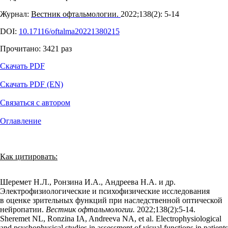
Журнал:
Вестник офтальмологии.
2022;138(2): 5‑14
DOI:
10.17116/oftalma20221380215
Прочитано:
3421
раз
Скачать PDF
Скачать PDF (EN)
Связаться с автором
Оглавление
Как цитировать:
Шеремет Н.Л., Ронзина И.А., Андреева Н.А. и др.
Электрофизиологические и психофизические исследования
в оценке зрительных функций при наследственной оптической
нейропатии.
Вестник офтальмологии.
2022;138(2):5‑14.
Sheremet NL, Ronzina IA, Andreeva NA, et al. Electrophysiological
and psychophysical studies in assessment of visual functions in patients