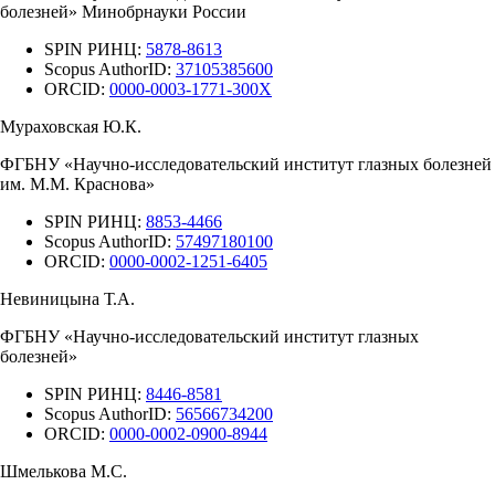
болезней» Минобрнауки России
SPIN РИНЦ:
5878-8613
Scopus AuthorID:
37105385600
ORCID:
0000-0003-1771-300X
Мураховская Ю.К.
ФГБНУ «Научно-исследовательский институт глазных болезней
им. М.М. Краснова»
SPIN РИНЦ:
8853-4466
Scopus AuthorID:
57497180100
ORCID:
0000-0002-1251-6405
Невиницына Т.А.
ФГБНУ «Научно-исследовательский институт глазных
болезней»
SPIN РИНЦ:
8446-8581
Scopus AuthorID:
56566734200
ORCID:
0000-0002-0900-8944
Шмелькова М.С.