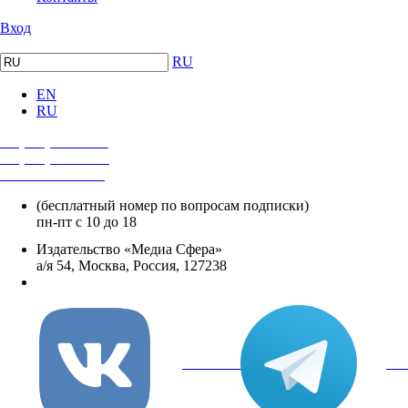
Вход
RU
EN
RU
+7 (495) 482-4118
+7 (495) 482-4329
+8 800 250-18-12
(бесплатный номер по вопросам подписки)
пн-пт с 10 до 18
Издательство «Медиа Сфера»
а/я 54, Москва, Россия, 127238
info@mediasphera.ru
вКонтакте
Tel