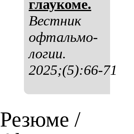
гла­уко­ме.
Вес­тник
оф­таль­мо­
ло­гии.
2025;(5):66-71
Резюме /