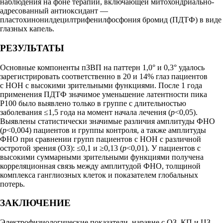
наблюдения на фоне терапии, включающей митохондриально-
адресованный антиоксидант —
пластохинонилдецилтрифенилфосфония бромид (ПДТФ) в виде
глазных капель.
РЕЗУЛЬТАТЫ
Основные компоненты пЗВП на паттерн 1,0° и 0,3° удалось
зарегистрировать соответственно в 20 и 14% глаз пациентов
с НОН с высокими зрительными функциями. После 1 года
применения ПДТФ значимое уменьшение латентности пика
Р100 было выявлено только в группе с длительностью
заболевания ≤1,5 года на момент начала лечения (
p
<0,05).
Выявлены статистически значимые различия амплитуды ФНО
(
p
<0,004) пациентов и группы контроля, а также амплитуды
ФНО при сравнении групп пациентов с НОН с различной
остротой зрения (ОЗ): ≤0,1 и ≥0,13 (
p
<0,01). У пациентов с
высокими суммарными зрительными функциями получена
корреляционная связь между амплитудой ФНО, толщиной
комплекса ганглиозных клеток и показателем глобальных
потерь.
ЗАКЛЮЧЕНИЕ
Электрофизиологические показатели, наравне с ОЗ, КП и ЦЗ,