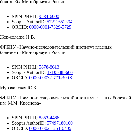
болезней» Минобрнауки России
SPIN РИНЦ:
9534-6990
Scopus AuthorID:
57211652394
ORCID:
0000-0001-7329-5725
Жоржоладзе Н.В.
ФГБНУ «Научно-исследовательский институт глазных
болезней» Минобрнауки России
SPIN РИНЦ:
5878-8613
Scopus AuthorID:
37105385600
ORCID:
0000-0003-1771-300X
Мураховская Ю.К.
ФГБНУ «Научно-исследовательский институт глазных болезней
им. М.М. Краснова»
SPIN РИНЦ:
8853-4466
Scopus AuthorID:
57497180100
ORCID:
0000-0002-1251-6405