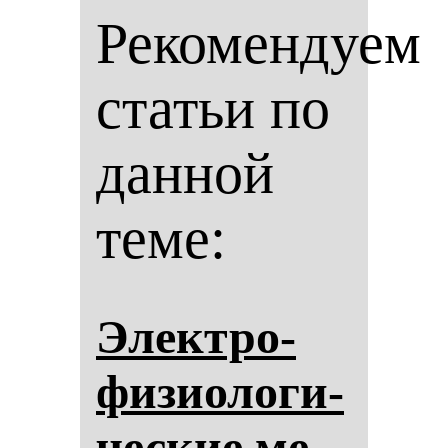
Рекомендуем
статьи по
данной
теме:
Элек­тро­
фи­зи­оло­ги­
чес­кие ме­