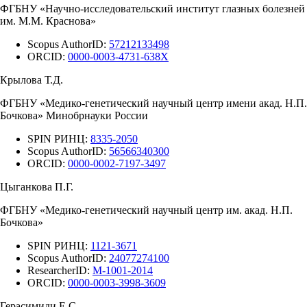
ФГБНУ «Научно-исследовательский институт глазных болезней
им. М.М. Краснова»
Scopus AuthorID:
57212133498
ORCID:
0000-0003-4731-638X
Крылова Т.Д.
ФГБНУ «Медико-генетический научный центр имени акад. Н.П.
Бочкова» Минобрнауки России
SPIN РИНЦ:
8335-2050
Scopus AuthorID:
56566340300
ORCID:
0000-0002-7197-3497
Цыганкова П.Г.
ФГБНУ «Медико-генетический научный центр им. акад. Н.П.
Бочкова»
SPIN РИНЦ:
1121-3671
Scopus AuthorID:
24077274100
ResearcherID:
M-1001-2014
ORCID:
0000-0003-3998-3609
Герасимиди Е.С.