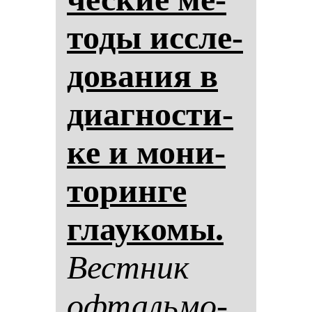
то­ды ис­сле­
до­ва­ния в
ди­аг­нос­ти­
ке и мо­ни­
то­рин­ге
гла­уко­мы.
Вес­тник
оф­таль­мо­