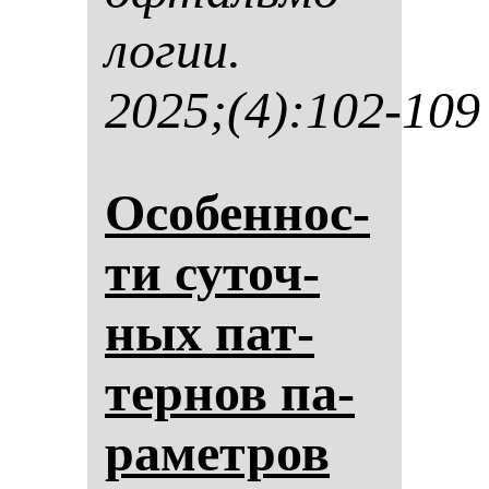
ло­гии.
2025;(4):102-109
Осо­бен­нос­
ти су­точ­
ных пат­
тер­нов па­
ра­мет­ров