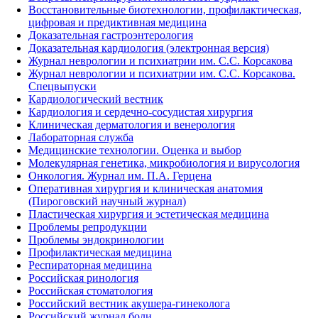
Восстановительные биотехнологии, профилактическая,
цифровая и предиктивная медицина
Доказательная гастроэнтерология
Доказательная кардиология (электронная версия)
Журнал неврологии и психиатрии им. С.С. Корсакова
Журнал неврологии и психиатрии им. С.С. Корсакова.
Спецвыпуски
Кардиологический вестник
Кардиология и сердечно-сосудистая хирургия
Клиническая дерматология и венерология
Лабораторная служба
Медицинские технологии. Оценка и выбор
Молекулярная генетика, микробиология и вирусология
Онкология. Журнал им. П.А. Герцена
Оперативная хирургия и клиническая анатомия
(Пироговский научный журнал)
Пластическая хирургия и эстетическая медицина
Проблемы репродукции
Проблемы эндокринологии
Профилактическая медицина
Респираторная медицина
Российская ринология
Российская стоматология
Российский вестник акушера-гинеколога
Российский журнал боли