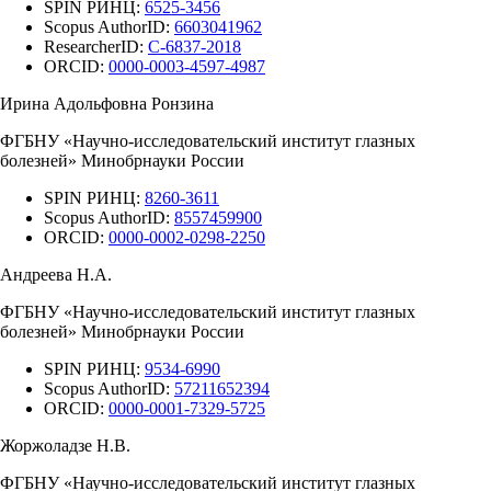
SPIN РИНЦ:
6525-3456
Scopus AuthorID:
6603041962
ResearcherID:
C-6837-2018
ORCID:
0000-0003-4597-4987
Ирина Адольфовна Ронзина
ФГБНУ «Научно-исследовательский институт глазных
болезней» Минобрнауки России
SPIN РИНЦ:
8260-3611
Scopus AuthorID:
8557459900
ORCID:
0000-0002-0298-2250
Андреева Н.А.
ФГБНУ «Научно-исследовательский институт глазных
болезней» Минобрнауки России
SPIN РИНЦ:
9534-6990
Scopus AuthorID:
57211652394
ORCID:
0000-0001-7329-5725
Жоржоладзе Н.В.
ФГБНУ «Научно-исследовательский институт глазных