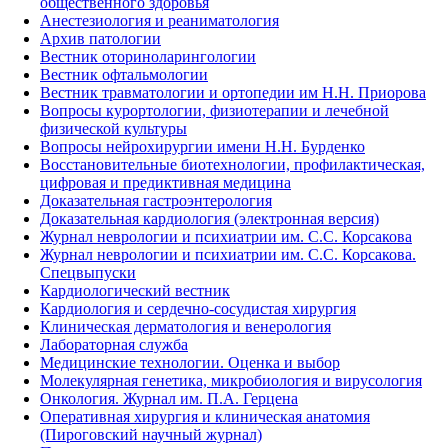
общественного здоровья
Анестезиология и реаниматология
Архив патологии
Вестник оториноларингологии
Вестник офтальмологии
Вестник травматологии и ортопедии им Н.Н. Приорова
Вопросы курортологии, физиотерапии и лечебной
физической культуры
Вопросы нейрохирургии имени Н.Н. Бурденко
Восстановительные биотехнологии, профилактическая,
цифровая и предиктивная медицина
Доказательная гастроэнтерология
Доказательная кардиология (электронная версия)
Журнал неврологии и психиатрии им. С.С. Корсакова
Журнал неврологии и психиатрии им. С.С. Корсакова.
Спецвыпуски
Кардиологический вестник
Кардиология и сердечно-сосудистая хирургия
Клиническая дерматология и венерология
Лабораторная служба
Медицинские технологии. Оценка и выбор
Молекулярная генетика, микробиология и вирусология
Онкология. Журнал им. П.А. Герцена
Оперативная хирургия и клиническая анатомия
(Пироговский научный журнал)