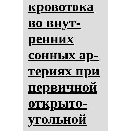
кро­во­то­ка
во внут­
рен­них
сон­ных ар­
те­ри­ях при
пер­вич­ной
от­кры­то­
уголь­ной