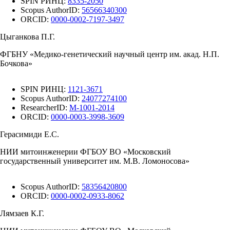
SPIN РИНЦ:
8335-2050
Scopus AuthorID:
56566340300
ORCID:
0000-0002-7197-3497
Цыганкова П.Г.
ФГБНУ «Медико-генетический научный центр им. акад. Н.П.
Бочкова»
SPIN РИНЦ:
1121-3671
Scopus AuthorID:
24077274100
ResearcherID:
M-1001-2014
ORCID:
0000-0003-3998-3609
Герасимиди Е.С.
НИИ митоинженерии ФГБОУ ВО «Московский
государственный университет им. М.В. Ломоносова»
Scopus AuthorID:
58356420800
ORCID:
0000-0002-0933-8062
Лямзаев К.Г.