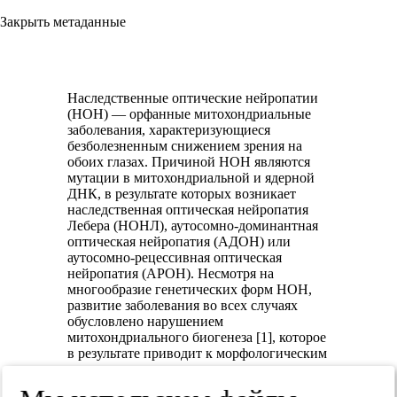
Закрыть метаданные
Наследственные оптические нейропатии
(НОН) — орфанные митохондриальные
заболевания, характеризующиеся
безболезненным снижением зрения на
обоих глазах. Причиной НОН являются
мутации в митохондриальной и ядерной
ДНК, в результате которых возникает
наследственная оптическая нейропатия
Лебера (НОНЛ), аутосомно-доминантная
оптическая нейропатия (АДОН) или
аутосомно-рецессивная оптическая
нейропатия (АРОН). Несмотря на
многообразие генетических форм НОН,
развитие заболевания во всех случаях
обусловлено нарушением
митохондриального биогенеза [1], которое
в результате приводит к морфологическим
изменениям, дегенерации и апоптозу
ганглиозных клеток сетчатки (ГКС) и их