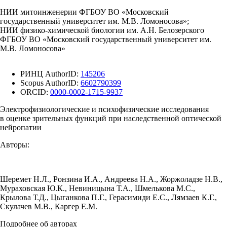
НИИ митоинженерии ФГБОУ ВО «Московский
государственный университет им. М.В. Ломоносова»;
НИИ физико-химической биологии им. А.Н. Белозерского
ФГБОУ ВО «Московский государственный университет им.
М.В. Ломоносова»
РИНЦ AuthorID:
145206
Scopus AuthorID:
6602790399
ORCID:
0000-0002-1715-9937
Электрофизиологические и психофизические исследования
в оценке зрительных функций при наследственной оптической
нейропатии
Авторы:
Шеремет Н.Л.
,
Ронзина И.А.
,
Андреева Н.А.
,
Жоржоладзе Н.В.
,
Мураховская Ю.К.
,
Невиницына Т.А.
,
Шмелькова М.С.
,
Крылова Т.Д.
,
Цыганкова П.Г.
,
Герасимиди Е.С.
,
Лямзаев К.Г.
,
Скулачев М.В.
,
Каргер Е.М.
Подробнее об авторах