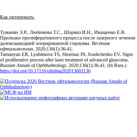
Как цитировать:
Туманян Э.Р., Любимова Т.С., Шормаз И.Н., Иващенко Е.В.
Признаки пролиферативного процесса после лазерного лечения
далекозашедшей оперированной глаукомы.
Вестник
офтальмологии.
2020;136(1):36‑41.
Tumanyan ER, Lyubimova TS, Shormaz IN, Ivashchenko EV. Signs
of proliferative process after laser treatment of advanced glaucoma.
Russian Annals of Ophthalmology.
2020;136(1):36‑41. (In Russ.)
https://doi.org/10.17116/oftalma202013601136