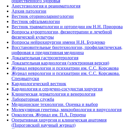
общественного здоровья
Анестезиология и реаниматология
Архив патологии
Вестник оториноларингологии
Вестник офтальмологии
Вестник травматологии и ортопедии им Н.Н. Приорова
Вопросы курортологии, физиотерапии и лечебной
физической культуры
Вопросы нейрохирургии имени Н.Н. Бурденко
Восстановительные биотехнологии, профилактическая,
цифровая и предиктивная медицина
Доказательная гастроэнтерология
Доказательная кардиология (электронная версия)
Журнал неврологии и психиатрии им. С.С. Корсакова
Журнал неврологии и психиатрии им. С.С. Корсакова.
Спецвыпуски
Кардиологический вестник
Кардиология и сердечно-сосудистая хирургия
Клиническая дерматология и венерология
Лабораторная служба
Медицинские технологии. Оценка и выбор
Молекулярная генетика, микробиология и вирусология
Онкология. Журнал им. П.А. Герцена
Оперативная хирургия и клиническая анатомия
(Пироговский научный журнал)