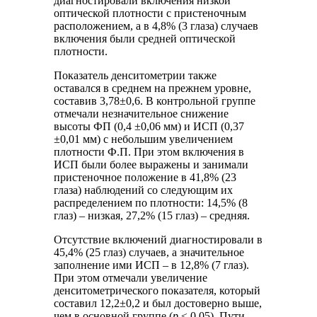
диагностировали включения низкой
оптической плотности с пристеночным
расположением, а в 4,8% (3 глаза) случаев
включения были средней оптической
плотности.
Показатель денситометрии также
оставался в среднем на прежнем уровне,
составив 3,78±0,6. В контрольной группе
отмечали незначительное снижение
высоты ФП (0,4 ±0,06 мм) и ИСП (0,37
±0,01 мм) с небольшим увеличением
плотности Ф.П. При этом включения в
ИСП были более выражены и занимали
пристеночное положение в 41,8% (23
глаза) наблюдений со следующим их
распределением по плотности: 14,5% (8
глаз) – низкая, 27,2% (15 глаз) – средняя.
Отсутствие включений диагностировали в
45,4% (25 глаз) случаев, а значительное
заполнение ими ИСП – в 12,8% (7 глаз).
При этом отмечали увеличение
денситометрического показателя, который
составил 12,2±0,2 и был достоверно выше,
чем в основной группе (
р
≤ 0,05). Пути