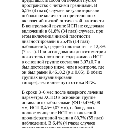
представляла собой оптически пустое
пространство с четкими границами. В
6,5% (4 глаза) случаев визуализировали
небольшое количество пристеночных
включений низкой оптической плотности.
В контрольной группе ИСП не содержала
включений в 61,8% (34 глаз) случаев, при
этом включения низкой плотности
диагностировали в 25,4% (14 глаз)
наблюдений, средней плотности – в 12,8%
(7 глаз). При исследовании денситометрии
показатель плотности содержимого ИСП
в основной группе составлял 3,07±0,7 и
был достоверно ниже, чем в контроле, где
он был равен 9,46±0,2 (
р
≤ 0,05). В обеих
группах визуализировали
гипорефлективные пути оттока ВГЖ.
В сроки 3–6 мес после лазерного лечения
параметры ХСПО в основной группе
оставались стабильными (ФП 0,47±0,08
мм, ИСП 0,45±0,07 мм), наблюдалось
полное очищение ИСП от включений
пролиферативной ткани в 88,7% (55 глаз)
наблюдений. В 6,4% (4 глаза) случаев