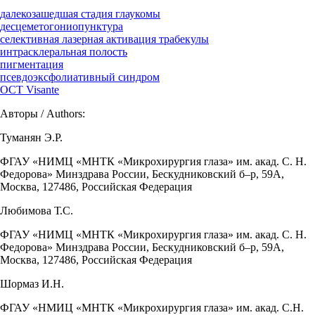
далекозашедшая стадия глаукомы
десцеметогониопунктура
селективная лазерная активация трабекулы
интрасклеральная полость
пигментация
псевдоэксфолиативный синдром
OCT Visante
Авторы / Authors:
Туманян Э.Р.
ФГАУ «НИМЦ «МНТК «Микрохирургия глаза» им. акад. С. Н.
Федорова» Минздрава России, Бескудниковский б–р, 59А,
Москва, 127486, Российская Федерация
Любимова Т.С.
ФГАУ «НИМЦ «МНТК «Микрохирургия глаза» им. акад. С. Н.
Федорова» Минздрава России, Бескудниковский б–р, 59А,
Москва, 127486, Российская Федерация
Шормаз И.Н.
ФГАУ «НМИЦ «МНТК «Микрохирургия глаза» им. акад. С.Н.