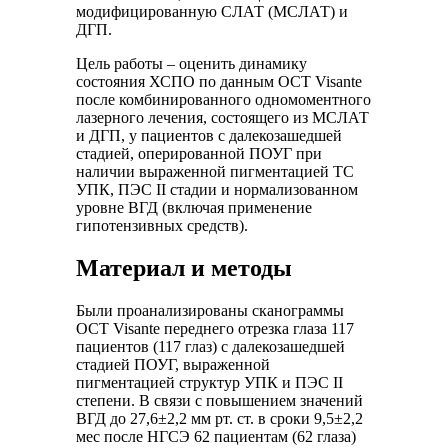
модифицированную СЛАТ (МСЛАТ) и
ДГП.
Цель работы – оценить динамику
состояния ХСПО по данным ОСТ Visante
после комбинированного одномоментного
лазерного лечения, состоящего из МСЛАТ
и ДГП, у пациентов с далекозашедшей
стадией, оперированной ПОУГ при
наличии выраженной пигментацией ТС
УПК, ПЭС II стадии и нормализованном
уровне ВГД (включая применение
гипотензивных средств).
Материал и методы
Были проанализированы сканограммы
OCT Visante переднего отрезка глаза 117
пациентов (117 глаз) с далекозашедшей
стадией ПОУГ, выраженной
пигментацией структур УПК и ПЭС II
степени. В связи с повышением значений
ВГД до 27,6±2,2 мм рт. ст. в сроки 9,5±2,2
мес после НГСЭ 62 пациентам (62 глаза)