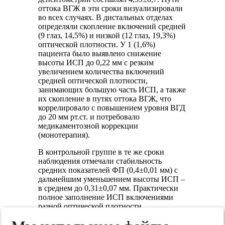
оттока ВГЖ в эти сроки визуализировали
во всех случаях. В дистальных отделах
определяли скопление включений средней
(9 глаз, 14,5%) и низкой (12 глаз, 19,3%)
оптической плотности. У 1 (1,6%)
пациента было выявлено снижение
высоты ИСП до 0,22 мм с резким
увеличением количества включений
средней оптической плотности,
занимающих большую часть ИСП, а также
их скопление в путях оттока ВГЖ, что
коррелировало с повышением уровня ВГД
до 20 мм рт.ст. и потребовало
медикаментозной коррекции
(монотерапия).
В контрольной группе в те же сроки
наблюдения отмечали стабильность
средних показателей ФП (0,4±0,01 мм) с
дальнейшим уменьшением высоты ИСП –
в среднем до 0,31±0,07 мм. Практически
полное заполнение ИСП включениями
разной оптической плотности
визуализировали в 14,5% (8 глаз) случаев,
из них в 7,2% (4 глаза) – с низкой, в 1,8%