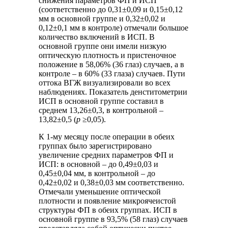
снижения параметров ФП и ИСП
(соответственно до 0,31±0,09 и 0,15±0,12
мм в основной группе и 0,32±0,02 и
0,12±0,1 мм в контроле) отмечали большое
количество включений в ИСП. В
основной группе они имели низкую
оптическую плотность и пристеночное
положение в 58,06% (36 глаз) случаев, а в
контроле – в 60% (33 глаза) случаев. Пути
оттока ВГЖ визуализировали во всех
наблюдениях. Показатель денститометрии
ИСП в основной группе составил в
среднем 13,26±0,3, в контрольной –
13,82±0,5 (
р
≥0,05).
К 1-му месяцу после операции в обеих
группах было зарегистрировано
увеличение средних параметров ФП и
ИСП: в основной – до 0,49±0,03 и
0,45±0,04 мм, в контрольной – до
0,42±0,02 и 0,38±0,03 мм соответственно.
Отмечали уменьшение оптической
плотности и появление микроячеистой
структуры ФП в обеих группах. ИСП в
основной группе в 93,5% (58 глаз) случаев