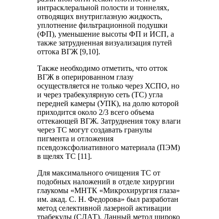
интрасклеральной полости и тоннелях,
отводящих внутриглазную жидкость,
уплотнение фильтрационной подушки
(ФП), уменьшение высоты ФП и ИСП, а
также затрудненная визуализация путей
оттока ВГЖ [9,10].
Также необходимо отметить, что отток
ВГЖ в оперированном глазу
осуществляется не только через ХСПО, но
и через трабекулярную сеть (ТС) угла
передней камеры (УПК), на долю которой
приходится около 2/3 всего объема
оттекающей ВГЖ. Затруднения току влаги
через ТС могут создавать гранулы
пигмента и отложения
псевдоэксфолиативного материала (ПЭМ)
в щелях ТС [11].
Для максимального очищения ТС от
подобных наложений в отделе хирургии
глаукомы «МНТК «Микрохирургия глаза»
им. акад. С. Н. Федорова» был разработан
метод селективной лазерной активации
трабекулы (СЛАТ). Данный метод широко