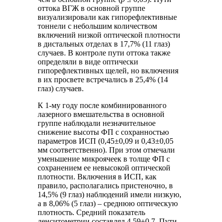
оттока ВГЖ в основной группе
визуализировали как гипорефлективные
тоннели с небольшим количеством
включений низкой оптической плотности
в дистальных отделах в 17,7% (11 глаз)
случаев. В контроле пути оттока также
определяли в виде оптически
гипорефлективных щелей, но включения
в их просвете встречались в 25,4% (14
глаз) случаев.
К 1-му году после комбинированного
лазерного вмешательства в основной
группе наблюдали незначительное
снижение высоты ФП с сохранностью
параметров ИСП (0,45±0,09 и 0,43±0,05
мм соответственно). При этом отмечали
уменьшение микроячеек в толще ФП с
сохранением ее невысокой оптической
плотности. Включения в ИСП, как
правило, располагались пристеночно, в
14,5% (9 глаз) наблюдений имели низкую,
а в 8,06% (5 глаз) – среднюю оптическую
плотность. Средний показатель
денситометрии составлял 4,59±0,7. Пути