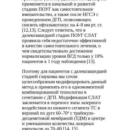
применяется в начальной и развитой
стадиях ПОУГ как самостоятельное
вмешательство, а также после НГСЭ с
проведеннием ДГП, позволяющих
снизить офтальмотонус на 4–8 мм рт. ст.
[12,13]. Следует отметить, что в
далекозашедшей стадии ПОУГ СЛАТ
проявила себя недостаточно эффективной
в качестве самостоятельного лечения, о
чем свидетельствовало достижение
нормализации уровня ВГД только у 19%
пациентов к 1 году наблюдения [13].
Поэтому для пациентов с далекозашедшей
стадией глаукомы мы сочли
целесообразным модифицировать данный
метод и применять его в одномоментной
комбинированной технологии в
сочетании с ДГП. Модификация СЛАТ
заключается в переносе зоны лазерного
воздействия из нижнего сегмента ТС в
верхний по дуге 60–70º с трабекуло-
десцеметовой мембраной (ТДМ) в центре
и уменьшении количества лазерных
импульсов до 70–80 [14, 15].