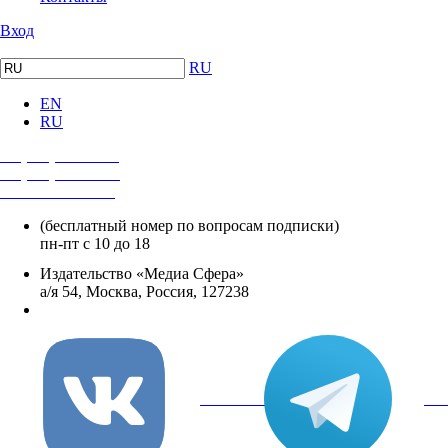
Вход
RU
EN
RU
+7 (495) 482-4118
+7 (495) 482-4329
+8 800 250-18-12
(бесплатный номер по вопросам подписки)
пн-пт с 10 до 18
Издательство «Медиа Сфера»
а/я 54, Москва, Россия, 127238
info@mediasphera.ru
вКонтакте
Tel