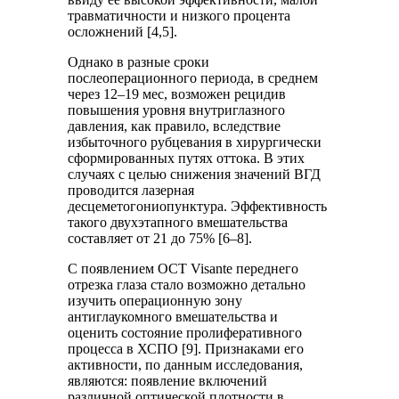
травматичности и низкого процента
осложнений [4,5].
Однако в разные сроки
послеоперационного периода, в среднем
через 12–19 мес, возможен рецидив
повышения уровня внутриглазного
давления, как правило, вследствие
избыточного рубцевания в хирургически
сформированных путях оттока. В этих
случаях с целью снижения значений ВГД
проводится лазерная
десцеметогониопунктура. Эффективность
такого двухэтапного вмешательства
составляет от 21 до 75% [6–8].
С появлением ОСТ Visante переднего
отрезка глаза стало возможно детально
изучить операционную зону
антиглаукомного вмешательства и
оценить состояние пролиферативного
процесса в ХСПО [9]. Признаками его
активности, по данным исследования,
являются: появление включений
различной оптической плотности в