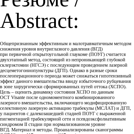
Abstract:
Общепризнанным эффективным и малотравматичным методом
снижения уровня внутриглазного давления (ВГД)
при первичной открытоугольной глаукоме (ПОУГ) считается
двухэтапный метод, состоящий из непроникающей глубокой
склерэктомии (НГСЭ) с последующим проведением лазерной
десцеметогониопунктуры (ДГП). Однако в разные сроки
послеоперационного периода может снижаться гипотензивный
эффект данного вмешательства ввиду избыточного рубцевания
в зоне хирургически сформированных путей оттока (ХСПО).
Цель – оценить динамику состояния ХСПО по данным
ОСТ Visante после одномоментного комбинированного
лазерного вмешательства, включающего модифицированную
селективную лазерную активацию трабекулы (МСЛАТ) и ДГП,
у пациентов с далекозашедшей стадией ПОУГ с выраженной
пигментацией трабекулярной сети и псевдоэксфолиативным
синдромом II стадии при нормализованном уровне
ВГД. Материал и методы. Проанализированы сканограммы