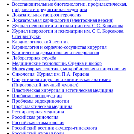
Восстановительные биотехнологии, профилактическая,
цифровая и предиктивная медицина
Доказательная гастроэнтерология
Доказательная кардиология (электронная версия)
Журнал неврологии и психиатрии им. С.С. Корсакова
Журнал неврологии и психиатрии им. С.С. Корсакова.
Спецвыпуски
Кардиологический вестник
Кардиология и сердечно-сосудистая хирургия
Клиническая дерматология и венерология
Лабораторная служба
Медицинские технологии. Оценка и выбор
Молекулярная генетика, микробиология и вирусология
Онкология. Журнал им. П.А. Герцена
Оперативная хирургия и клиническая анатомия
(Пироговский научный журнал)
Пластическая хирургия и эстетическая медицина
Проблемы репродукции
Проблемы эндокринологии
Профилактическая медицина
Респираторная медицина
Российская ринология
Российская стоматология
Российский вестник акушера-гинеколога
Российский журнал боли