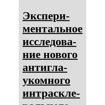
Эк­спе­ри­
мен­таль­ное
ис­сле­до­ва­
ние но­во­го
ан­тиг­ла­
уком­но­го
ин­траскле­