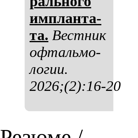
раль­но­го
им­план­та­
та.
Вес­тник
оф­таль­мо­
ло­гии.
2026;(2):16-20
Резюме /