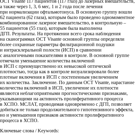
OCT Visante 117 пациентов (117 глаз) до лазерных вмешательств,
а также через 1, 3, 6 мес, 1 и 2 года после лечения
при нормализации офтальмотонуса. В основную группу вошли
62 пациента (62 глаза), которым было проведено одномоментное
комбинированное лазерное вмешательство, в контрольную –
55 пациентов (55 глаз), которым была выполнена
ДГП. Результаты. На протяжении всего срока наблюдения
на сканограммах OCT Visante основной группы определяли
более сохранные параметры фильтрационной подушки
и интрасклеральной полости (ИСП) в сравнении
с аналогичными показателями в контроле. В основной группе
отмечали уменьшение количества включений
в ИСП с преимущественно их невысокой оптической
плотностью, тогда как в контроле визуализировали более
плотные включения в ИСП с постепенным увеличением
их количества. Заключение. По данным OCT Visante, нарастание
количества включений в ИСП, увеличение их плотности
являются неблагоприятными прогностическими признаками,
указывающими на активность пролиферативного процесса
в ХСПО. МСЛАТ, проводимая одновременно с ДГП, позволяет
добиться не только продолжительного гипотензивного эффекта,
но и уменьшения признаков активности пролиферативного
процесса в ХСПО.
Ключевые слова / Keywords: