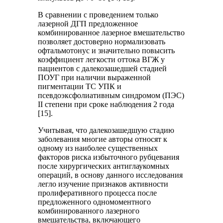
В сравнении с проведением только
лазерной ДГП предложенное
комбинированное лазерное вмешательство
позволяет достоверно нормализовать
офтальмотонус и значительно повысить
коэффициент легкости оттока ВГЖ у
пациентов с далекозашедшей стадией
ПОУГ при наличии выраженной
пигментации ТС УПК и
псевдоэксфолиативным синдромом (ПЭС)
II степени при сроке наблюдения 2 года
[15].
Учитывая, что далекозашедшую стадию
заболевания многие авторы относят к
одному из наиболее существенных
факторов риска избыточного рубцевания
после хирургических антиглаукомных
операций, в основу данного исследования
легло изучение признаков активности
пролиферативного процесса после
предложенного одномоментного
комбинированного лазерного
вмешательства, включающего