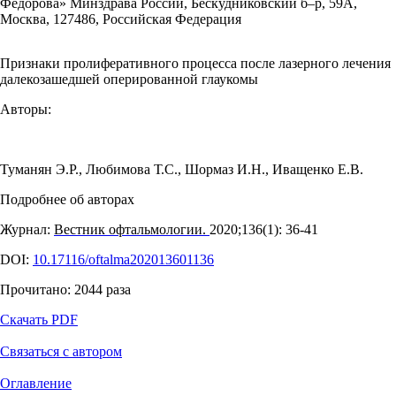
Федорова» Минздрава России, Бескудниковский б–р, 59А,
Москва, 127486, Российская Федерация
Признаки пролиферативного процесса после лазерного лечения
далекозашедшей оперированной глаукомы
Авторы:
Туманян Э.Р.
,
Любимова Т.С.
,
Шормаз И.Н.
,
Иващенко Е.В.
Подробнее об авторах
Журнал:
Вестник офтальмологии.
2020;136(1): 36‑41
DOI:
10.17116/oftalma202013601136
Прочитано:
2044
раза
Скачать PDF
Связаться с автором
Оглавление