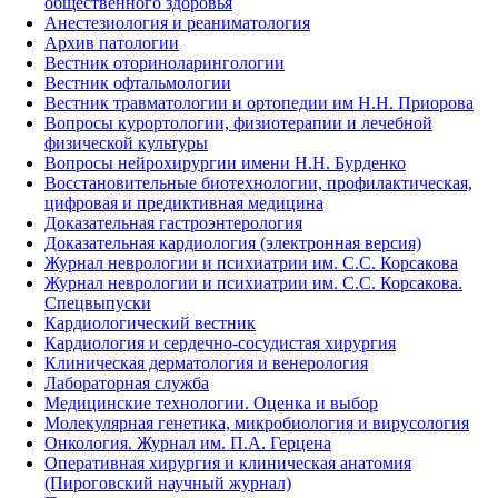
общественного здоровья
Анестезиология и реаниматология
Архив патологии
Вестник оториноларингологии
Вестник офтальмологии
Вестник травматологии и ортопедии им Н.Н. Приорова
Вопросы курортологии, физиотерапии и лечебной
физической культуры
Вопросы нейрохирургии имени Н.Н. Бурденко
Восстановительные биотехнологии, профилактическая,
цифровая и предиктивная медицина
Доказательная гастроэнтерология
Доказательная кардиология (электронная версия)
Журнал неврологии и психиатрии им. С.С. Корсакова
Журнал неврологии и психиатрии им. С.С. Корсакова.
Спецвыпуски
Кардиологический вестник
Кардиология и сердечно-сосудистая хирургия
Клиническая дерматология и венерология
Лабораторная служба
Медицинские технологии. Оценка и выбор
Молекулярная генетика, микробиология и вирусология
Онкология. Журнал им. П.А. Герцена
Оперативная хирургия и клиническая анатомия
(Пироговский научный журнал)