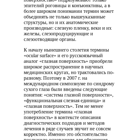
эпителий роговицы и конъюнктивы, а в
более широком понимании термин может
объединять не только вышеуказанные
структуры, но и их анатомические
производные: слезную пленку, веки и их
железы, слезопродуцирующие и
слезоотводящие органы.
К началу нынешнего столетия термины
«ocular surface» и его русскоязычный
аналог «глазная поверхность» приобрели
широкое распространение в научных
медицинских кругах, но трактовались по-
разному. Поэтому в 2007 г. на
международном симпозиуме по синдрому
сухого глаза были введены следующие
понятия: «система глазной поверхности»,
«функциональная слезная единица» и
«глазная поверхность». Тем не менее
употребление термина «глазная
поверхность» в контексте описания
диагностических подходов и методов
лечения в ряде случаев звучит не совсем
корректно. Именно это обстоятельство
послужило основанием для обращения