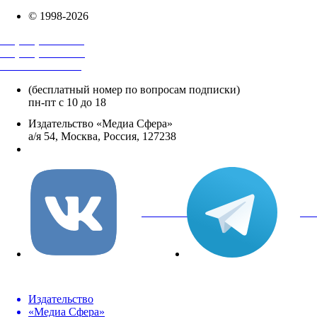
© 1998-2026
+7 (495) 482-4118
+7 (495) 482-4329
+8 800 250-18-12
(бесплатный номер по вопросам подписки)
пн-пт с 10 до 18
Издательство «Медиа Сфера»
а/я 54, Москва, Россия, 127238
info@mediasphera.ru
вКонтакте
Tel
Издательство
«Медиа Сфера»