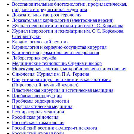
Восстановительные биотехнологии, профилактическая,
цифровая и предиктивная медицина
Доказательная гастроэнтерология
Доказательная кардиология (электронная версия)
Журнал неврологии и психиатрии им. С.С. Корсакова
Журнал неврологии и психиатрии им. С.С. Корсакова.
Спецвыпуски
Кардиологический вестник
Кардиология и сердечно-сосудистая хирургия
Клиническая дерматология и венерология
Лабораторная служба
Медицинские технологии. Оценка и выбор
Молекулярная генетика, микробиология и вирусология
Онкология. Журнал им. П.А. Герцена
Оперативная хирургия и клиническая анатомия
(Пироговский научный журнал)
Пластическая хирургия и эстетическая медицина
Проблемы репродукции
Проблемы эндокринологии
Профилактическая медицина
Респираторная медицина
Российская ринология
Российская стоматология
Российский вестник акушера-гинеколога
Российский журнал боли