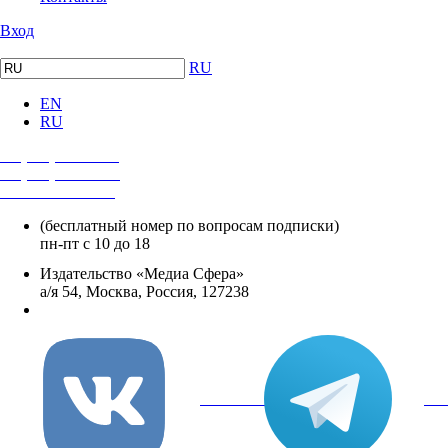
Вход
RU
EN
RU
+7 (495) 482-4118
+7 (495) 482-4329
+8 800 250-18-12
(бесплатный номер по вопросам подписки)
пн-пт с 10 до 18
Издательство «Медиа Сфера»
а/я 54, Москва, Россия, 127238
info@mediasphera.ru
вКонтакте
Tel