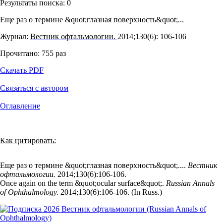
Результаты поиска:
0
Еще раз о термине &quot;глазная поверхность&quot;...
Журнал:
Вестник офтальмологии.
2014;130(6): 106‑106
Прочитано:
755
раз
Скачать PDF
Связаться с автором
Оглавление
Как цитировать:
Еще раз о термине &quot;глазная поверхность&quot;....
Вестник
офтальмологии.
2014;130(6):106‑106.
Once again on the term &quot;ocular surface&quot;.
Russian Annals
of Ophthalmology.
2014;130(6):106‑106. (In Russ.)