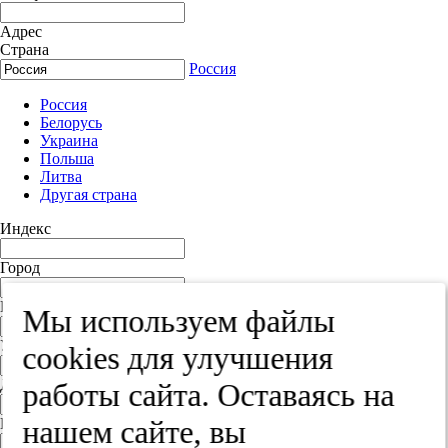
Адрес
Страна
Россия
Россия
Белорусь
Украина
Польша
Литва
Другая страна
Индекс
Город
Край
Мы используем файлы
Улица
cооkies для улучшения
Дом
работы сайта. Оставаясь на
нашем сайте, вы
Квартира