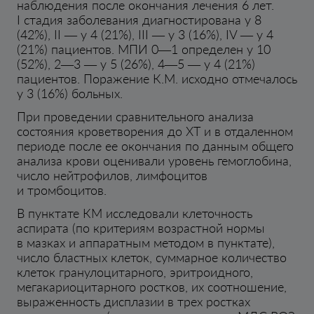
наблюдения после окончания лечения 6 лет.
I стадия заболевания диагностирована у 8
(42%), II — у 4 (21%), III — у 3 (16%), IV — у 4
(21%) пациентов. МПИ 0—1 определен у 10
(52%), 2—3 — у 5 (26%), 4—5 — у 4 (21%)
пациентов. Поражение К.М. исходно отмечалось
у 3 (16%) больных.
При проведении сравнительного анализа
состояния кроветворения до ХТ и в отдаленном
периоде после ее окончания по данным общего
анализа крови оценивали уровень гемоглобина,
число нейтрофилов, лимфоцитов
и тромбоцитов.
В пунктате КМ исследовали клеточность
аспирата (по критериям возрастной нормы
в мазках и аппаратным методом в пунктате),
число бластных клеток, суммарное количество
клеток гранулоцитарного, эритроидного,
мегакариоцитарного ростков, их соотношение,
выраженность дисплазии в трех ростках