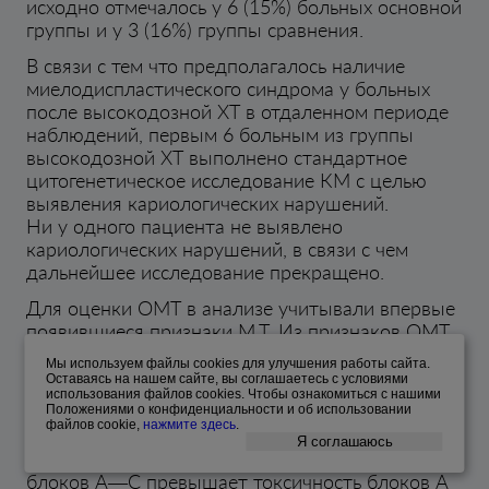
исходно отмечалось у 6 (15%) больных основной
группы и у 3 (16%) группы сравнения.
В связи с тем что предполагалось наличие
миелодиспластического синдрома у больных
после высокодозной ХТ в отдаленном периоде
наблюдений, первым 6 больным из группы
высокодозной ХТ выполнено стандартное
цитогенетическое исследование КМ с целью
выявления кариологических нарушений.
Ни у одного пациента не выявлено
кариологических нарушений, в связи с чем
дальнейшее исследование прекращено.
Для оценки ОМТ в анализе учитывали впервые
появившиеся признаки М.Т. Из признаков ОМТ
при гистологическом исследовании
Мы используем файлы cооkies для улучшения работы сайта.
трепанобиоптатов КМ в группе больных после
Оставаясь на нашем сайте, вы соглашаетесь с условиями
использования файлов cооkies. Чтобы ознакомиться с нашими
mNHL-ВFM-90 снижение клеточности КМ
Положениями о конфиденциальности и об использовании
выявлено у 15 (38%).
файлов cookie,
нажмите здесь
.
Я соглашаюсь
В связи с тем что непосредственная токсичность
блоков А—С превышает токсичность блоков А