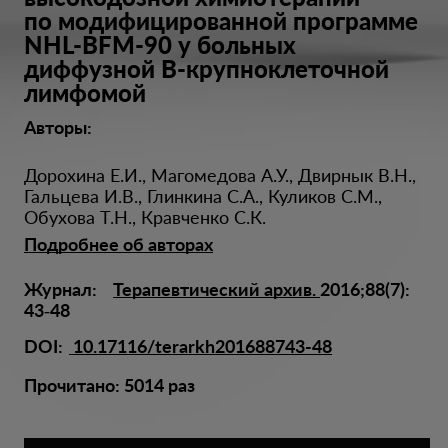
по модифицированной программе
NHL-BFM-90 у больных
диффузной В-крупноклеточной
лимфомой
Авторы:
Дорохина Е.И.
,
Магомедова А.У.
,
Двирнык В.Н.
,
Гальцева И.В.
,
Глинкина С.А.
,
Куликов С.М.
,
Обухова Т.Н.
,
Кравченко С.К.
Подробнее об авторах
Журнал:
Терапевтический архив.
2016;88(7):
43‑48
DOI:
10.17116/terarkh201688743-48
Прочитано:
5014
раз