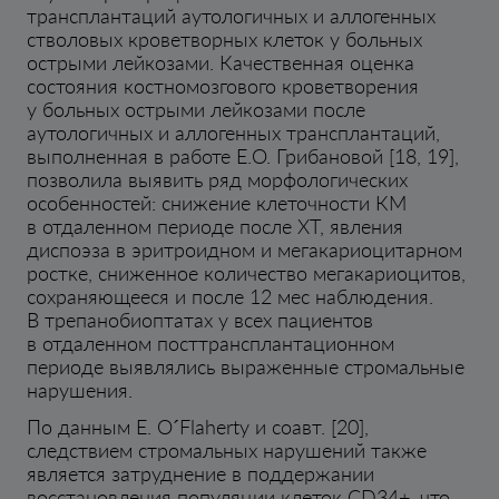
трансплантаций аутологичных и аллогенных
стволовых кроветворных клеток у больных
острыми лейкозами. Качественная оценка
состояния костномозгового кроветворения
у больных острыми лейкозами после
аутологичных и аллогенных трансплантаций,
выполненная в работе Е.О. Грибановой [18, 19],
позволила выявить ряд морфологических
особенностей: снижение клеточности КМ
в отдаленном периоде после ХТ, явления
диспоэза в эритроидном и мегакариоцитарном
ростке, сниженное количество мегакариоцитов,
сохраняющееся и после 12 мес наблюдения.
В трепанобиоптатах у всех пациентов
в отдаленном посттрансплантационном
периоде выявлялись выраженные стромальные
нарушения.
По данным E. O´Flaherty и соавт. [20],
следствием стромальных нарушений также
является затруднение в поддержании
восстановления популяции клеток CD34+, что