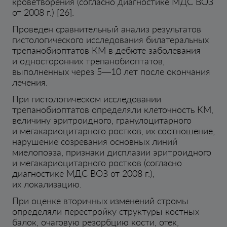
кроветворения (согласно диагностике МДС ВОЗ
от 2008 г.) [26].
Проведен сравнительный анализ результатов
гистологического исследования билатеральных
трепанобиоптатов КМ в дебюте заболевания
и односторонних трепанобиоптатов,
выполненных через 5—10 лет после окончания
лечения.
При гистологическом исследовании
трепанобиоптатов определяли клеточность КМ,
величину эритроидного, гранулоцитарного
и мегакариоцитарного ростков, их соотношение,
нарушение созревания основных линий
миелопоэза, признаки дисплазии эритроидного
и мегакариоцитарного ростков (согласно
диагностике МДС ВОЗ от 2008 г.),
их локализацию.
При оценке вторичных изменений стромы
определяли перестройку структуры костных
балок, очаговую резорбцию кости, отек,