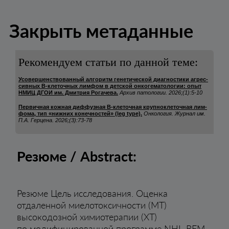
Закрыть метаданные
Рекомендуем статьи по данной теме:
Усо­вер­шенство­ван­ный ал­го­ритм ге­не­ти­чес­кой ди­аг­нос­ти­ки аг­рес­
сив­ных В-кле­точ­ных лим­фом в дет­ской он­ко­ге­ма­то­ло­гии: опыт
НМИЦ ДГОИ им. Дмит­рия Ро­га­че­ва.
Ар­хив па­то­ло­гии.
2026;(1):5-10
Пер­вич­ная кож­ная диф­фуз­ная В-кле­точ­ная круп­нок­ле­точ­ная лим­
фо­ма, тип «ниж­них ко­неч­нос­тей» (leg type).
Он­ко­ло­гия. Жур­нал им.
П.А. Гер­це­на.
2026;(3):73-78
Резюме / Abstract:
Резюме Цель исследования. Оценка
отдаленной миелотоксичности (МТ)
высокодозной химиотерапии (ХТ)
по модифицированной программе NHL-BFM-