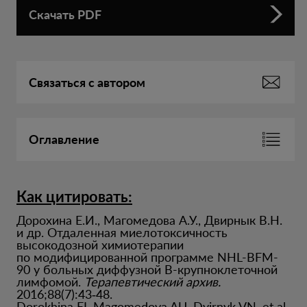
Скачать PDF
Связаться с автором
Оглавление
Как цитировать:
Дорохина Е.И., Магомедова А.У., Двирнык В.Н.
и др. Отдаленная миелотоксичность
высокодозной химиотерапии
по модифицированной программе NHL-BFM-
90 у больных диффузной В-крупноклеточной
лимфомой.
Терапевтический архив.
2016;88(7):43‑48.
Dorokhina EI, Magomedova AU, Dvirnyk VN, et al.