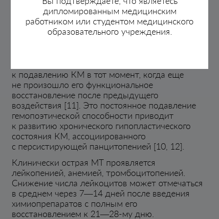
Вы подтверждаете, что являетесь
дипломированным медицинским
Механизм развития отдаленных
работником или студентом медицинского
миелотоксических осложнений связан
образовательного учреждения.
с повторяющимся химиотерапевтическим
воздействием [9, 10]. Циклическое
использование цитостатиков в течение
продолжительного времени приводит
к подавлению КМ в тот момент, когда еще
не произошло его функциональное
восстановление после предыдущего
воздействия [11]. Это постоянное подавление
гемопоэтической способности приводит
к развитию хронического гипопластического
состояния КМ, ассоциированного
с персистирующей панцитопенией [10, 12].
Клинически острая МТ проявляется
лейкопенией, анемией, тромбоцитопенией.
Снижение числа лейкоцитов может отмечаться
в среднем через 7—14 дней после введения
химиопрепаратов с полным его
восстановлением к 21—28-му дню.