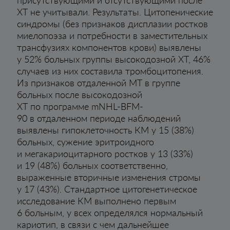
присутствующими и отсутствующими после
ХТ не учитывали. Результаты. Цитопенические
синдромы (без признаков дисплазии ростков
миелопоэза и потребности в заместительных
трансфузиях компонентов крови) выявлены
у 52% больных группы высокодозной ХТ, 46%
случаев из них составила тромбоцитопения.
Из признаков отдаленной МТ в группе
больных после высокодозной
ХТ по программе mNHL-BFM-
90 в отдаленном периоде наблюдений
выявлены гипоклеточность КМ у 15 (38%)
больных, сужение эритроидного
и мегакариоцитарного ростков у 13 (33%)
и 19 (48%) больных соответственно,
выраженные вторичные изменения стромы
у 17 (43%). Стандартное цитогенетическое
исследование КМ выполнено первым
6 больным, у всех определялся нормальный
кариотип, в связи с чем дальнейшее