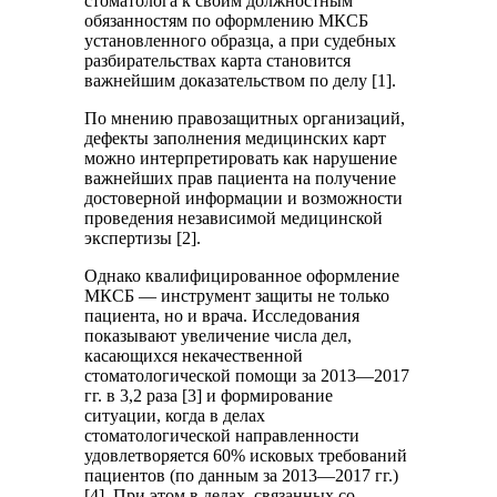
стоматолога к своим должностным
обязанностям по оформлению МКСБ
установленного образца, а при судебных
разбирательствах карта становится
важнейшим доказательством по делу [1].
По мнению правозащитных организаций,
дефекты заполнения медицинских карт
можно интерпретировать как нарушение
важнейших прав пациента на получение
достоверной информации и возможности
проведения независимой медицинской
экспертизы [2].
Однако квалифицированное оформление
МКСБ — инструмент защиты не только
пациента, но и врача. Исследования
показывают увеличение числа дел,
касающихся некачественной
стоматологической помощи за 2013—2017
гг. в 3,2 раза [3] и формирование
ситуации, когда в делах
стоматологической направленности
удовлетворяется 60% исковых требований
пациентов (по данным за 2013—2017 гг.)
[4]. При этом в делах, связанных со