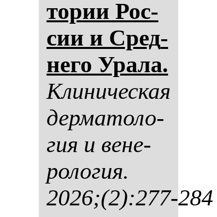
то­рии Рос­
сии и Сред­
не­го Ура­ла.
Кли­ни­чес­кая
дер­ма­то­ло­
гия и ве­не­
ро­ло­гия.
2026;(2):277-284