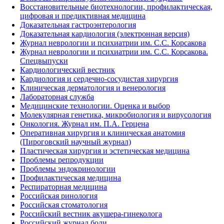
Восстановительные биотехнологии, профилактическая,
цифровая и предиктивная медицина
Доказательная гастроэнтерология
Доказательная кардиология (электронная версия)
Журнал неврологии и психиатрии им. С.С. Корсакова
Журнал неврологии и психиатрии им. С.С. Корсакова.
Спецвыпуски
Кардиологический вестник
Кардиология и сердечно-сосудистая хирургия
Клиническая дерматология и венерология
Лабораторная служба
Медицинские технологии. Оценка и выбор
Молекулярная генетика, микробиология и вирусология
Онкология. Журнал им. П.А. Герцена
Оперативная хирургия и клиническая анатомия
(Пироговский научный журнал)
Пластическая хирургия и эстетическая медицина
Проблемы репродукции
Проблемы эндокринологии
Профилактическая медицина
Респираторная медицина
Российская ринология
Российская стоматология
Российский вестник акушера-гинеколога
Российский журнал боли