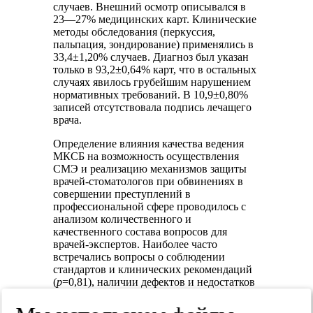
случаев. Внешний осмотр описывался в
23—27% медицинских карт. Клинические
методы обследования (перкуссия,
пальпация, зондирование) применялись в
33,4±1,20% случаев. Диагноз был указан
только в 93,2±0,64% карт, что в остальных
случаях явилось грубейшим нарушением
нормативных требований. В 10,9±0,80%
записей отсутствовала подпись лечащего
врача.
Определение влияния качества ведения
МКСБ на возможность осуществления
СМЭ и реализацию механизмов защиты
врачей-стоматологов при обвинениях в
совершении преступлений в
профессиональной сфере проводилось с
анализом количественного и
качественного состава вопросов для
врачей-экспертов. Наиболее часто
встречались вопросы о соблюдении
стандартов и клинических рекомендаций
(
p
=0,81), наличии дефектов и недостатков
лечения (
p
=0,69) и наличии причинно-
следственной связи между наступившими