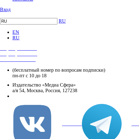
Вход
RU
EN
RU
+7 (495) 482-4118
+7 (495) 482-4329
+8 800 250-18-12
(бесплатный номер по вопросам подписки)
пн-пт с 10 до 18
Издательство «Медиа Сфера»
а/я 54, Москва, Россия, 127238
info@mediasphera.ru
вКонтакте
Tel