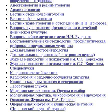
общественного здоровья
Анестезиология и реаниматология
Архив патологии
Вестник оториноларингологии
Вестник офтальмологии
Вестник травматологии и ортопедии им Н.Н. Приорова
Вопросы курортологии, физиотерапии и лечебной
физической культуры
Вопросы нейрохирургии имени Н.Н. Бурденко
Восстановительные биотехнологии, профилактическая,
цифровая и предиктивная медицина
Доказательная гастроэнтерология
Доказательная кардиология (электронная версия)
Журнал неврологии и психиатрии им. С.С. Корсакова
Журнал неврологии и психиатрии им. С.С. Корсакова.
Спецвыпуски
Кардиологический вестник
Кардиология и сердечно-сосудистая хирургия
Клиническая дерматология и венерология
Лабораторная служба
Медицинские технологии. Оценка и выбор
Молекулярная генетика, микробиология и вирусология
Онкология. Журнал им. П.А. Герцена
Оперативная хирургия и клиническая анатомия
(Пироговский научный журнал)