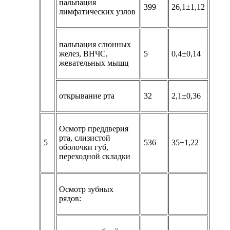
пальпация
399
26,1±1,12
лимфатических узлов
пальпация слюнных
желез, ВНЧС,
5
0,4±0,14
жевательных мышц
открывание рта
32
2,1±0,36
Осмотр преддверия
рта, слизистой
5
536
35±1,22
оболочки губ,
переходной складки
Осмотр зубных
рядов: