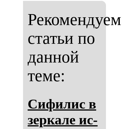
Рекомендуем
статьи по
данной
теме:
Си­фи­лис в
зер­ка­ле ис­