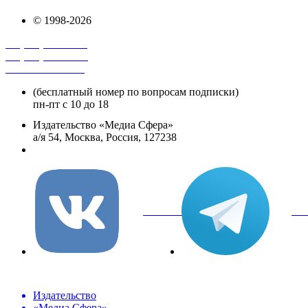
© 1998-2026
+7 (495) 482-4118
+7 (495) 482-4329
+8 800 250-18-12
(бесплатный номер по вопросам подписки)
пн-пт с 10 до 18
Издательство «Медиа Сфера»
а/я 54, Москва, Россия, 127238
info@mediasphera.ru
вКонтакте
Tel
Издательство
«Медиа Сфера»