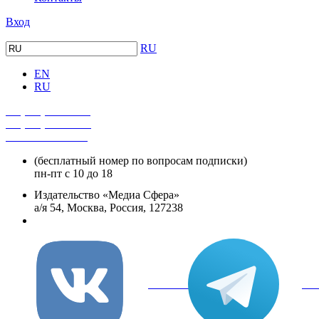
Вход
RU
EN
RU
+7 (495) 482-4118
+7 (495) 482-4329
+8 800 250-18-12
(бесплатный номер по вопросам подписки)
пн-пт с 10 до 18
Издательство «Медиа Сфера»
а/я 54, Москва, Россия, 127238
info@mediasphera.ru
вКонтакте
Tel