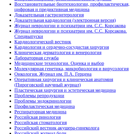
Восстановительные биотехнологии, профилактическая,
цифровая и предиктивная медицина
Доказательная гастроэнтерология
Доказательная кардиология (электронная версия)
Журнал неврологии и психиатрии им. С.С. Корсакова
Журнал неврологии и психиатрии им. С.С. Корсакова.
Спецвыпуски
Кардиологический вестник
Кардиология и сердечно-сосудистая хирургия
Клиническая дерматология и венерология
Лабораторная служба
Медицинские технологии. Оценка и выбор
Молекулярная генетика, микробиология и вирусология
Онкология. Журнал им. П.А. Герцена
Оперативная хирургия и клиническая анатомия
(Пироговский научный журнал)
Пластическая хирургия и эстетическая медицина
Проблемы репродукции
Проблемы эндокринологии
Профилактическая медицина
Респираторная медицина
Российская ринология
Российская стоматология
Российский вестник акушера-гинеколога
Российский журнал боли