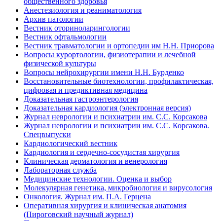
общественного здоровья
Анестезиология и реаниматология
Архив патологии
Вестник оториноларингологии
Вестник офтальмологии
Вестник травматологии и ортопедии им Н.Н. Приорова
Вопросы курортологии, физиотерапии и лечебной
физической культуры
Вопросы нейрохирургии имени Н.Н. Бурденко
Восстановительные биотехнологии, профилактическая,
цифровая и предиктивная медицина
Доказательная гастроэнтерология
Доказательная кардиология (электронная версия)
Журнал неврологии и психиатрии им. С.С. Корсакова
Журнал неврологии и психиатрии им. С.С. Корсакова.
Спецвыпуски
Кардиологический вестник
Кардиология и сердечно-сосудистая хирургия
Клиническая дерматология и венерология
Лабораторная служба
Медицинские технологии. Оценка и выбор
Молекулярная генетика, микробиология и вирусология
Онкология. Журнал им. П.А. Герцена
Оперативная хирургия и клиническая анатомия
(Пироговский научный журнал)