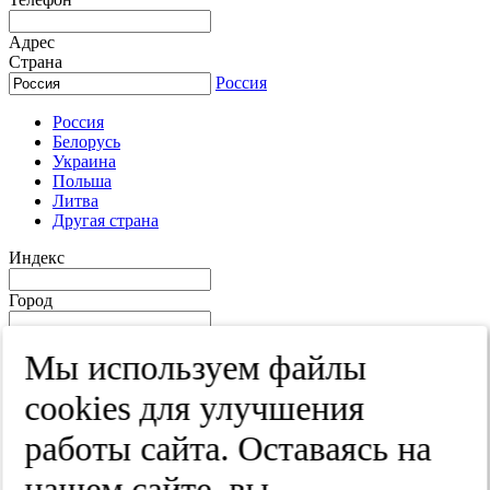
Адрес
Страна
Россия
Россия
Белорусь
Украина
Польша
Литва
Другая страна
Индекс
Город
Край
Мы используем файлы
Улица
cооkies для улучшения
Дом
работы сайта. Оставаясь на
Квартира
нашем сайте, вы