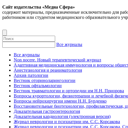
Сайт издательства «Медиа Сфера»
содержит материалы, предназначенные исключительно для раб
работником или студентом медицинского образовательного уч
Все журналы
Все журналы
Non nocere. Новый терапевтический журнал
Адаптивная медицинская иммунология и вопросы общест
Анестезиология и реаниматология
Архив патологии
Вестник оториноларингологии
Вестник офтальмологии
Вестник травматологии и ортопедии им Н.Н. Приорова
Вопросы курортологии, физиотерапии и лечебной физиче
Вопросы нейрохирургии имени Н.Н. Бурденко
Восстановительные биотехнологии, профилактическая, 
Доказательная гастроэнтерология
Доказательная кардиология (электронная версия)
Журнал неврологии и психиатрии им. С.С. Корсакова
Журнал неврологии и психиатрии им. С.С. Корсакова. С