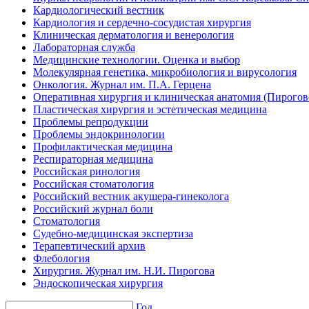
Кардиологический вестник
Кардиология и сердечно-сосудистая хирургия
Клиническая дерматология и венерология
Лабораторная служба
Медицинские технологии. Оценка и выбор
Молекулярная генетика, микробиология и вирусология
Онкология. Журнал им. П.А. Герцена
Оперативная хирургия и клиническая анатомия (Пирого
Пластическая хирургия и эстетическая медицина
Проблемы репродукции
Проблемы эндокринологии
Профилактическая медицина
Респираторная медицина
Российская ринология
Российская стоматология
Российский вестник акушера-гинеколога
Российский журнал боли
Стоматология
Судебно-медицинская экспертиза
Терапевтический архив
Флебология
Хирургия. Журнал им. Н.И. Пирогова
Эндоскопическая хирургия
Год