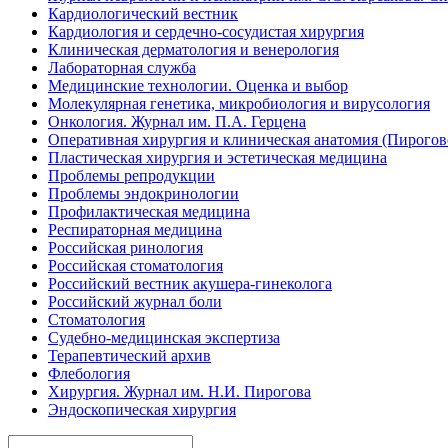
Кардиологический вестник
Кардиология и сердечно-сосудистая хирургия
Клиническая дерматология и венерология
Лабораторная служба
Медицинские технологии. Оценка и выбор
Молекулярная генетика, микробиология и вирусология
Онкология. Журнал им. П.А. Герцена
Оперативная хирургия и клиническая анатомия (Пирого
Пластическая хирургия и эстетическая медицина
Проблемы репродукции
Проблемы эндокринологии
Профилактическая медицина
Респираторная медицина
Российская ринология
Российская стоматология
Российский вестник акушера-гинеколога
Российский журнал боли
Стоматология
Судебно-медицинская экспертиза
Терапевтический архив
Флебология
Хирургия. Журнал им. Н.И. Пирогова
Эндоскопическая хирургия