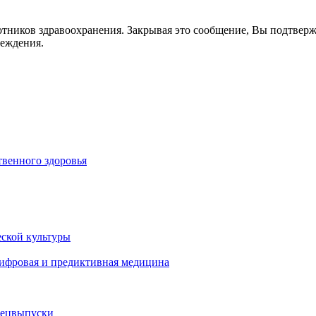
отников здравоохранения. Закрывая это сообщение, Вы подтвер
реждения.
венного здоровья
ской культуры
цифровая и предиктивная медицина
пецвыпуски