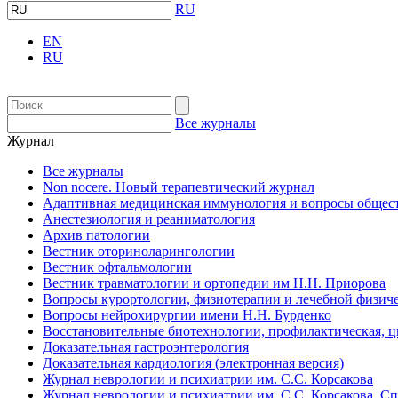
RU
EN
RU
Все журналы
Журнал
Все журналы
Non nocere. Новый терапевтический журнал
Адаптивная медицинская иммунология и вопросы общест
Анестезиология и реаниматология
Архив патологии
Вестник оториноларингологии
Вестник офтальмологии
Вестник травматологии и ортопедии им Н.Н. Приорова
Вопросы курортологии, физиотерапии и лечебной физиче
Вопросы нейрохирургии имени Н.Н. Бурденко
Восстановительные биотехнологии, профилактическая, 
Доказательная гастроэнтерология
Доказательная кардиология (электронная версия)
Журнал неврологии и психиатрии им. С.С. Корсакова
Журнал неврологии и психиатрии им. С.С. Корсакова. С