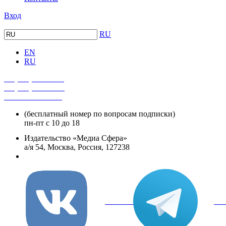
Вход
RU
EN
RU
+7 (495) 482-4118
+7 (495) 482-4329
+8 800 250-18-12
(бесплатный номер по вопросам подписки)
пн-пт с 10 до 18
Издательство «Медиа Сфера»
а/я 54, Москва, Россия, 127238
info@mediasphera.ru
вКонтакте
Tel