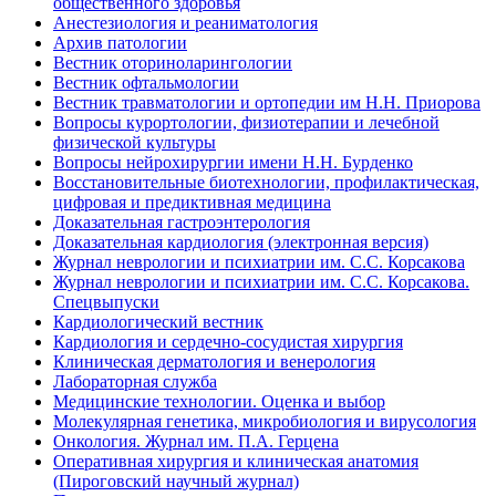
общественного здоровья
Анестезиология и реаниматология
Архив патологии
Вестник оториноларингологии
Вестник офтальмологии
Вестник травматологии и ортопедии им Н.Н. Приорова
Вопросы курортологии, физиотерапии и лечебной
физической культуры
Вопросы нейрохирургии имени Н.Н. Бурденко
Восстановительные биотехнологии, профилактическая,
цифровая и предиктивная медицина
Доказательная гастроэнтерология
Доказательная кардиология (электронная версия)
Журнал неврологии и психиатрии им. С.С. Корсакова
Журнал неврологии и психиатрии им. С.С. Корсакова.
Спецвыпуски
Кардиологический вестник
Кардиология и сердечно-сосудистая хирургия
Клиническая дерматология и венерология
Лабораторная служба
Медицинские технологии. Оценка и выбор
Молекулярная генетика, микробиология и вирусология
Онкология. Журнал им. П.А. Герцена
Оперативная хирургия и клиническая анатомия
(Пироговский научный журнал)