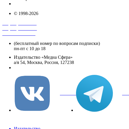
info@mediasphera.ru
© 1998-2026
+7 (495) 482-4118
+7 (495) 482-4329
+8 800 250-18-12
(бесплатный номер по вопросам подписки)
пн-пт с 10 до 18
Издательство «Медиа Сфера»
а/я 54, Москва, Россия, 127238
info@mediasphera.ru
вКонтакте
Tel
Издательство