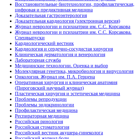
Восстановительные биотехнологии, профилактическая,
цифровая и предиктивная медицина
Доказательная гастроэнтерология
Доказательная кардиология (электронная версия)
Журнал неврологии и психиатрии им. С.С. Корсакова
Журнал неврологии и психиатрии им. С.С. Корсакова.
Спецвыпуски
Кардиологический вестник
Кардиология и сердечно-сосудистая хирургия
Клиническая дерматология и венерология
Лабораторная служба
Медицинские технологии. Оценка и выбор
Молекулярная генетика, микробиология и вирусология
Онкология. Журнал им. П.А. Герцена
Оперативная хирургия и клиническая анатомия
(Пироговский научный журнал)
Пластическая хирургия и эстетическая медицина
Проблемы репродукции
Проблемы эндокринологии
Профилактическая медицина
Респираторная медицина
Российская ринология
Российская стоматология
Российский вестник акушера-гинеколога
Российский журнал боли