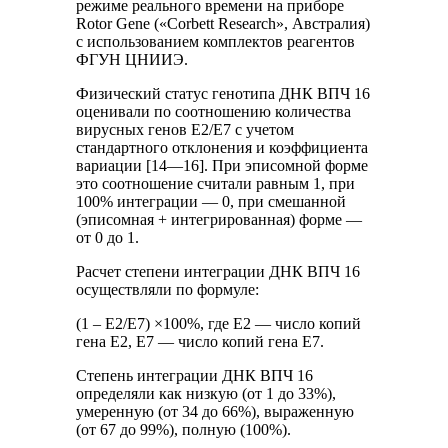
режиме реального времени на приборе
Rotor Gene («Corbett Research», Австралия)
с использованием комплектов реагентов
ФГУН ЦНИИЭ.
Физический статус генотипа ДНК ВПЧ 16
оценивали по соотношению количества
вирусных генов Е2/Е7 с учетом
стандартного отклонения и коэффициента
вариации [14—16]. При эписомной форме
это соотношение считали равным 1, при
100% интеграции — 0, при смешанной
(эписомная + интегрированная) форме —
от 0 до 1.
Расчет степени интеграции ДНК ВПЧ 16
осуществляли по формуле:
(1 – Е2/Е7) ×100%, где Е2 — число копий
гена Е2, Е7 — число копий гена Е7.
Степень интеграции ДНК ВПЧ 16
определяли как низкую (от 1 до 33%),
умеренную (от 34 до 66%), выраженную
(от 67 до 99%), полную (100%).