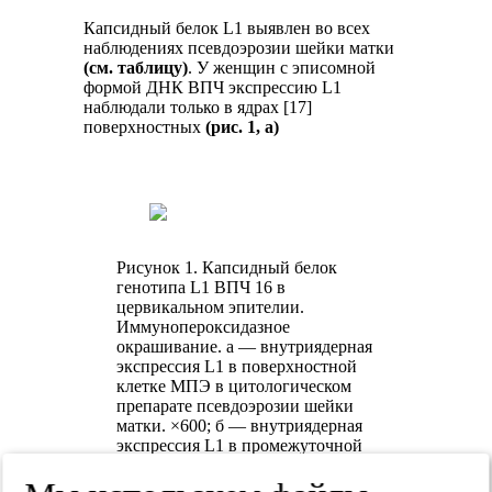
Капсидный белок L1 выявлен во всех
наблюдениях псевдоэрозии шейки матки
(см. таблицу)
. У женщин с эписомной
формой ДНК ВПЧ экспрессию L1
наблюдали только в ядрах [17]
поверхностных
(рис. 1, а)
Рисунок 1. Капсидный белок
генотипа L1 ВПЧ 16 в
цервикальном эпителии.
Иммунопероксидазное
окрашивание. а — внутриядерная
экспрессия L1 в поверхностной
клетке МПЭ в цитологическом
препарате псевдоэрозии шейки
матки. ×600; б — внутриядерная
экспрессия L1 в промежуточной
клетке МПЭ в цитологическом
препарате псевдоэрозии шейки