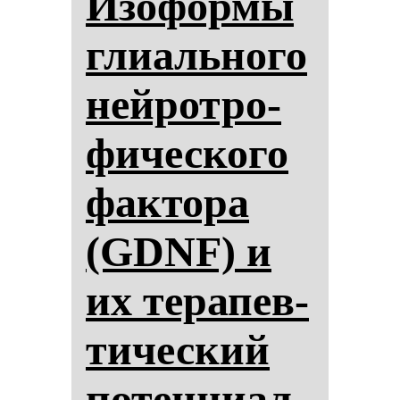
Изо­фор­мы
гли­аль­но­го
ней­рот­ро­
фи­чес­ко­го
фак­то­ра
(GDNF) и
их те­ра­пев­
ти­чес­кий
по­тен­ци­ал.