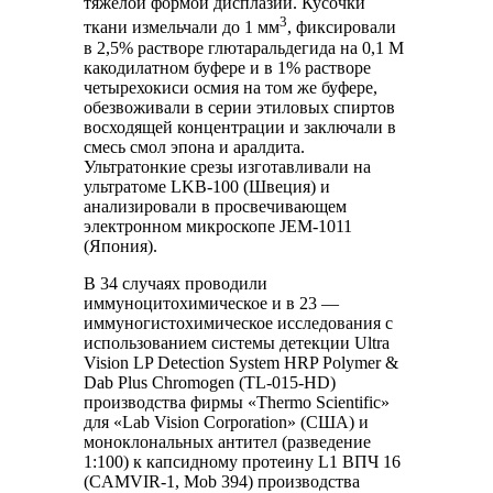
тяжелой формой дисплазии. Кусочки
3
ткани измельчали до 1 мм
, фиксировали
в 2,5% растворе глютаральдегида на 0,1 М
какодилатном буфере и в 1% растворе
четырехокиси осмия на том же буфере,
обезвоживали в серии этиловых спиртов
восходящей концентрации и заключали в
смесь смол эпона и аралдита.
Ультратонкие срезы изготавливали на
ультратоме LKB-100 (Швеция) и
анализировали в просвечивающем
электронном микроскопе JEM-1011
(Япония).
В 34 случаях проводили
иммуноцитохимическое и в 23 —
иммуногистохимическое исследования с
использованием системы детекции Ultra
Vision LP Detection System HRP Polymer &
Dab Plus Chromogen (TL-015-HD)
производства фирмы «Thermo Scientific»
для «Lab Vision Corporation» (США) и
моноклональных антител (разведение
1:100) к капсидному протеину L1 ВПЧ 16
(CAMVIR-1, Mob 394) производства