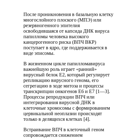
После проникновения в базальную клетку
многослойного плоского (МПЭ) или
резервногенного эпителия
освободившаяся от капсида ДНК вируса
папилломы человека высокого
канцерогенного риска (ВПЧ ВКР)
поступает в ядро, где поддерживается в
виде эписомы.
В жизненном цикле папилломавируса
важнейшую роль играет «ранний»
вирусный белок Е2, который регулирует
репликацию вирусного генома, его
сегрегацию в ходе митоза и процессы
транскрипции онкогенов E6 и E7 [1—3].
Процессы репродукции ВПЧ или
интегрирования вирусной ДНК в
клеточные хромосомы с формированием
цервикальной неоплазии происходят
только в делящихся клетках [4].
Встраивание ВПЧ в клеточный геном
сопровождается снижением