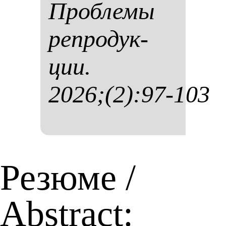
Проб­ле­мы
реп­ро­дук­
ции.
2026;(2):97-103
Резюме /
Abstract: