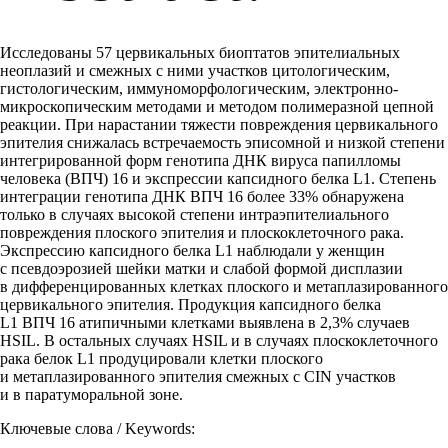
Исследованы 57 цервикальных биоптатов эпителиальных
неоплазий и смежных с ними участков цитологическим,
гистологическим, иммуноморфологическим, электронно-
микроскопическим методами и методом полимеразной цепной
реакции. При нарастании тяжести повреждения цервикального
эпителия снижалась встречаемость эписомной и низкой степени
интегрированной форм генотипа ДНК вируса папилломы
человека (ВПЧ) 16 и экспрессии капсидного белка L1. Степень
интеграции генотипа ДНК ВПЧ 16 более 33% обнаружена
только в случаях высокой степени интраэпителиального
повреждения плоского эпителия и плоскоклеточного рака.
Экспрессию капсидного белка L1 наблюдали у женщин
с псевдоэрозией шейки матки и слабой формой дисплазии
в дифференцированных клетках плоского и метаплазированного
цервикального эпителия. Продукция капсидного белка
L1 ВПЧ 16 атипичными клетками выявлена в 2,3% случаев
HSIL. В остальных случаях HSIL и в случаях плоскоклеточного
рака белок L1 продуцировали клетки плоского
и метаплазированного эпителия смежных с CIN участков
и в паратуморальной зоне.
Ключевые слова / Keywords: