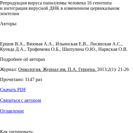
Репродукция вируса папилломы человека 16 генотипа
и интеграция вирусной ДНК в измененном цервикальном
эпителии
Авторы:
Ершов В.А.
,
Вязовая А.А.
,
Ильинская Е.В.
,
Лисянская А.С.
,
Куевда Д.А.
,
Трофимова О.Б.
,
Шипулина О.Ю.
,
Нарвская О.В.
Подробнее об авторах
Журнал:
Онкология. Журнал им. П.А. Герцена.
2013;2(1): 21‑26
Прочитано:
3147
раз
Скачать PDF
Связаться с автором
Оглавление
Как цитировать: