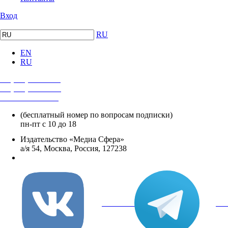
Вход
RU
EN
RU
+7 (495) 482-4118
+7 (495) 482-4329
+8 800 250-18-12
(бесплатный номер по вопросам подписки)
пн-пт с 10 до 18
Издательство «Медиа Сфера»
а/я 54, Москва, Россия, 127238
info@mediasphera.ru
вКонтакте
Tel