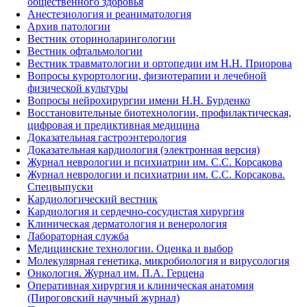
общественного здоровья
Анестезиология и реаниматология
Архив патологии
Вестник оториноларингологии
Вестник офтальмологии
Вестник травматологии и ортопедии им Н.Н. Приорова
Вопросы курортологии, физиотерапии и лечебной
физической культуры
Вопросы нейрохирургии имени Н.Н. Бурденко
Восстановительные биотехнологии, профилактическая,
цифровая и предиктивная медицина
Доказательная гастроэнтерология
Доказательная кардиология (электронная версия)
Журнал неврологии и психиатрии им. С.С. Корсакова
Журнал неврологии и психиатрии им. С.С. Корсакова.
Спецвыпуски
Кардиологический вестник
Кардиология и сердечно-сосудистая хирургия
Клиническая дерматология и венерология
Лабораторная служба
Медицинские технологии. Оценка и выбор
Молекулярная генетика, микробиология и вирусология
Онкология. Журнал им. П.А. Герцена
Оперативная хирургия и клиническая анатомия
(Пироговский научный журнал)