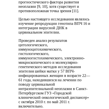
прогностического фактора развития
неоплазии [9, 10], хотя существует и
противоположная точка зрения [11].
Целью настоящего исследования являлось
изучение репродукции генотипа ВПЧ 16 и
интеграции вирусной ДНК в
цервикальном эпителии.
Проведен анализ результатов
цитологического,
иммуноцитохимического,
гистологического,
иммуногистохимического, электронно-
микроскопического и молекулярно-
генетического методов исследования
эпителия шейки матки у 57 ВПЧ-
инфицированных женщин в возрасте 22—
61 года, находившихся на лечении по
поводу цервикальной
интраэпителиальной неоплазии в Санкт-
Петербургском ГУЗ «Городской
клинический онкологический диспансер»
с октября 2010 г. по май 2011 г.
включительно.