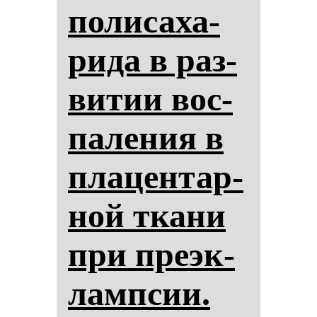
по­ли­са­ха­
ри­да в раз­
ви­тии вос­
па­ле­ния в
пла­цен­тар­
ной тка­ни
при пре­эк­
лам­псии.