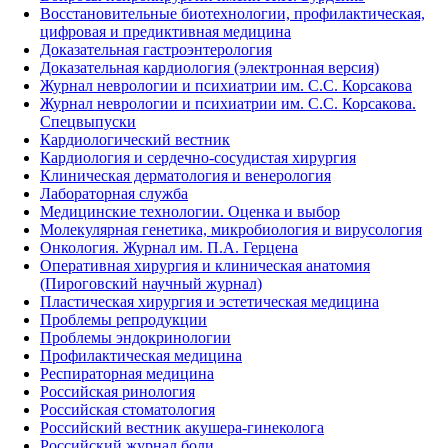
Восстановительные биотехнологии, профилактическая,
цифровая и предиктивная медицина
Доказательная гастроэнтерология
Доказательная кардиология (электронная версия)
Журнал неврологии и психиатрии им. С.С. Корсакова
Журнал неврологии и психиатрии им. С.С. Корсакова.
Спецвыпуски
Кардиологический вестник
Кардиология и сердечно-сосудистая хирургия
Клиническая дерматология и венерология
Лабораторная служба
Медицинские технологии. Оценка и выбор
Молекулярная генетика, микробиология и вирусология
Онкология. Журнал им. П.А. Герцена
Оперативная хирургия и клиническая анатомия
(Пироговский научный журнал)
Пластическая хирургия и эстетическая медицина
Проблемы репродукции
Проблемы эндокринологии
Профилактическая медицина
Респираторная медицина
Российская ринология
Российская стоматология
Российский вестник акушера-гинеколога
Российский журнал боли