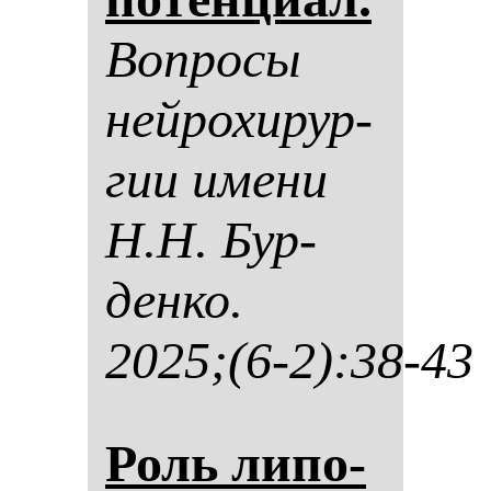
Воп­ро­сы
ней­ро­хи­рур­
гии име­ни
Н.Н. Бур­
ден­ко.
2025;(6-2):38-43
Роль ли­по­