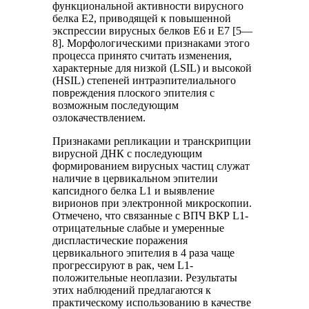
функциональной активности вирусного
белка Е2, приводящей к повышенной
экспрессии вирусных белков Е6 и Е7 [5—
8]. Морфологическими признаками этого
процесса принято считать изменения,
характерные для низкой (LSIL) и высокой
(HSIL) степеней интраэпителиального
повреждения плоского эпителия с
возможным последующим
озлокачествлением.
Признаками репликации и транскрипции
вирусной ДНК с последующим
формированием вирусных частиц служат
наличие в цервикальном эпителии
капсидного белка L1 и выявление
вирионов при электронной микроскопии.
Отмечено, что связанные с ВПЧ ВКР L1-
отрицательные слабые и умеренные
диспластические поражения
цервикального эпителия в 4 раза чаще
прогрессируют в рак, чем L1-
положительные неоплазии. Результаты
этих наблюдений предлагаются к
практическому использованию в качестве