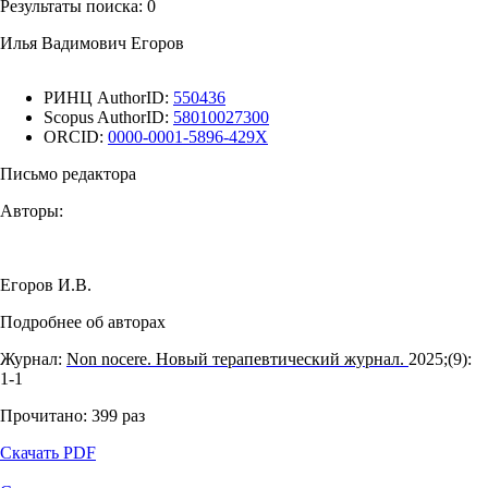
Результаты поиска:
0
Илья Вадимович Егоров
РИНЦ AuthorID:
550436
Scopus AuthorID:
58010027300
ORCID:
0000-0001-5896-429X
Письмо редактора
Авторы:
Егоров И.В.
Подробнее об авторах
Журнал:
Non nocere. Новый терапевтический журнал.
2025;(9):
1‑1
Прочитано:
399
раз
Скачать PDF