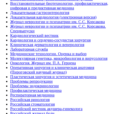
Восстановительные биотехнологии, профилактическая,
цифровая и предиктивная медицина
Доказательная гастроэнтерология
Доказательная кардиология (электронная версия)
Журнал неврологии и психиатрии им. С.С. Корсакова
Журнал неврологии и психиатрии им. С.С. Корсакова.
Спецвыпуски
Кардиологический вестник
Кардиология и сердечно-сосудистая хирургия
Клиническая дерматология и венерология
Лабораторная служба
Медицинские технологии. Оценка и выбор
Молекулярная генетика, микробиология и вирусология
Онкология. Журнал им. П.А. Герцена
Оперативная хирургия и клиническая анатомия
(Пироговский научный журнал)
Пластическая хирургия и эстетическая медицина
Проблемы репродукции
Проблемы эндокринологии
Профилактическая медицина
Респираторная медицина
Российская ринология
Российская стоматология
Российский вестник акушера-гинеколога
Российский журнал боли