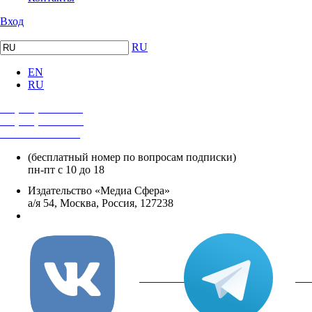
Вход
RU
EN
RU
+7 (495) 482-4118
+7 (495) 482-4329
+8 800 250-18-12
(бесплатный номер по вопросам подписки)
пн-пт с 10 до 18
Издательство «Медиа Сфера»
а/я 54, Москва, Россия, 127238
info@mediasphera.ru
вКонтакте
Tel