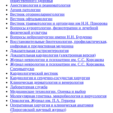
общественного здоровья
Анестезиология и реаниматология
Архив патологии
Вестник оториноларингологии
Вестник офтальмологии
Вестник травматологии и ортопедии им Н.Н. Приорова
Вопросы курортологии, физиотерапии и лечебной
физической культуры
Вопросы нейрохирургии имени Н.Н. Бурденко
Восстановительные биотехнологии, профилактическая,
цифровая и предиктивная медицина
Доказательная гастроэнтерология
Доказательная кардиология (электронная версия)
Журнал неврологии и психиатрии им. С.С. Корсакова
Журнал неврологии и психиатрии им. С.С. Корсакова.
Спецвыпуски
Кардиологический вестник
Кардиология и сердечно-сосудистая хирургия
Клиническая дерматология и венерология
Лабораторная служба
Медицинские технологии. Оценка и выбор
Молекулярная генетика, микробиология и вирусология
Онкология. Журнал им. П.А. Герцена
Оперативная хирургия и клиническая анатомия
(Пироговский научный журнал)