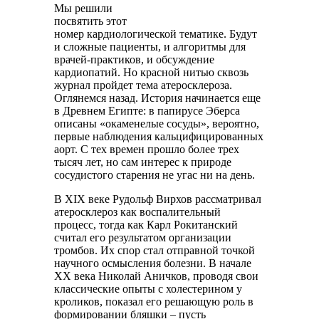
Мы решили
посвятить этот
номер кардиологической тематике. Будут
и сложные пациенты, и алгоритмы для
врачей-практиков, и обсуждение
кардиопатий. Но красной нитью сквозь
журнал пройдет тема атеросклероза.
Оглянемся назад. История начинается еще
в Древнем Египте: в папирусе Эберса
описаны «окаменелые сосуды», вероятно,
первые наблюдения кальцифицированных
аорт. С тех времен прошло более трех
тысяч лет, но сам интерес к природе
сосудистого старения не угас ни на день.
В XIX веке Рудольф Вирхов рассматривал
атеросклероз как воспалительный
процесс, тогда как Карл Рокитанский
считал его результатом организации
тромбов. Их спор стал отправной точкой
научного осмысления болезни. В начале
XX века Николай Аничков, проводя свои
классические опыты с холестерином у
кроликов, показал его решающую роль в
формировании бляшки – пусть