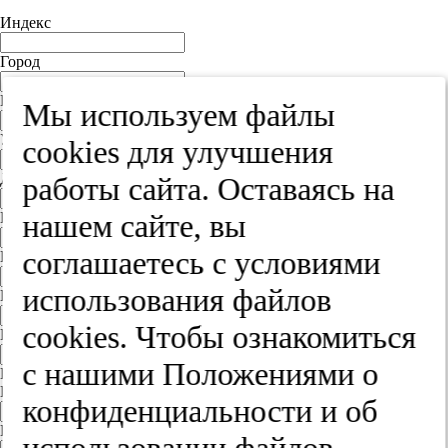
Индекс
Город
Край
Мы используем файлы
Улица
cооkies для улучшения
Дом
работы сайта. Оставаясь на
нашем сайте, вы
Квартира
соглашаетесь с условиями
Название юридического лица
использования файлов
ИНН
cооkies. Чтобы ознакомиться
КПП
с нашими Положениями о
Пароль
Пароль
конфиденциальности и об
Повторите пароль