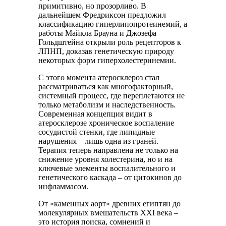
примитивно, но прозорливо. В
дальнейшем Фредриксон предложил
классификацию гиперлипопротеинемий, а
работы Майкла Брауна и Джозефа
Гольдштейна открыли роль рецепторов к
ЛПНП, доказав генетическую природу
некоторых форм гиперхолестеринемии.
С этого момента атеросклероз стал
рассматриваться как многофакторный,
системный процесс, где переплетаются не
только метаболизм и наследственность.
Современная концепция видит в
атеросклерозе хроническое воспаление
сосудистой стенки, где липидные
нарушения – лишь одна из граней.
Терапия теперь направлена не только на
снижение уровня холестерина, но и на
ключевые элементы воспалительного и
генетического каскада – от цитокинов до
инфламмасом.
От «каменных аорт» древних египтян до
молекулярных вмешательств XXI века –
это история поиска, сомнений и