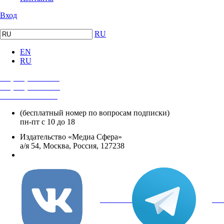
Вход
RU
EN
RU
+7 (495) 482-4118
+7 (495) 482-4329
+8 800 250-18-12
(бесплатный номер по вопросам подписки)
пн-пт с 10 до 18
Издательство «Медиа Сфера»
а/я 54, Москва, Россия, 127238
info@mediasphera.ru
вКонтакте
Tel