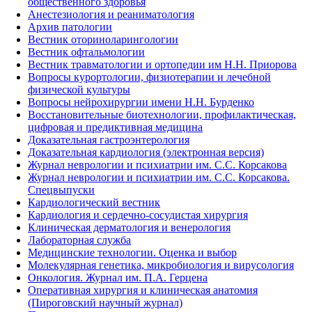
общественного здоровья
Анестезиология и реаниматология
Архив патологии
Вестник оториноларингологии
Вестник офтальмологии
Вестник травматологии и ортопедии им Н.Н. Приорова
Вопросы курортологии, физиотерапии и лечебной
физической культуры
Вопросы нейрохирургии имени Н.Н. Бурденко
Восстановительные биотехнологии, профилактическая,
цифровая и предиктивная медицина
Доказательная гастроэнтерология
Доказательная кардиология (электронная версия)
Журнал неврологии и психиатрии им. С.С. Корсакова
Журнал неврологии и психиатрии им. С.С. Корсакова.
Спецвыпуски
Кардиологический вестник
Кардиология и сердечно-сосудистая хирургия
Клиническая дерматология и венерология
Лабораторная служба
Медицинские технологии. Оценка и выбор
Молекулярная генетика, микробиология и вирусология
Онкология. Журнал им. П.А. Герцена
Оперативная хирургия и клиническая анатомия
(Пироговский научный журнал)