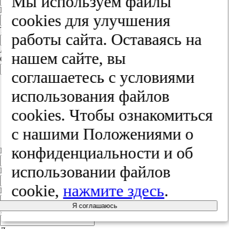
Мы используем файлы
E-mail
cооkies для улучшения
Телефон
работы сайта. Оставаясь на
Адрес
нашем сайте, вы
Страна
Россия
соглашаетесь с условиями
Россия
использования файлов
Белорусь
Украина
cооkies. Чтобы ознакомиться
Польша
Литва
с нашими Положениями о
Другая страна
конфиденциальности и об
Индекс
использовании файлов
Город
cookie,
нажмите здесь
.
Край
Я соглашаюсь
Улица