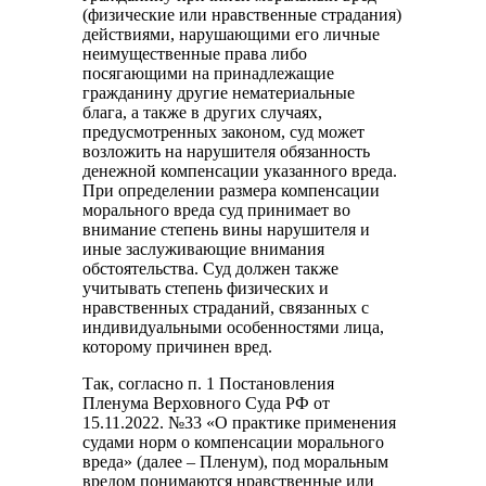
(физические или нравственные страдания)
действиями, нарушающими его личные
неимущественные права либо
посягающими на принадлежащие
гражданину другие нематериальные
блага, а также в других случаях,
предусмотренных законом, суд может
возложить на нарушителя обязанность
денежной компенсации указанного вреда.
При определении размера компенсации
морального вреда суд принимает во
внимание степень вины нарушителя и
иные заслуживающие внимания
обстоятельства. Суд должен также
учитывать степень физических и
нравственных страданий, связанных с
индивидуальными особенностями лица,
которому причинен вред.
Так, согласно п. 1 Постановления
Пленума Верховного Суда РФ от
15.11.2022. №33 «О практике применения
судами норм о компенсации морального
вреда» (далее – Пленум), под моральным
вредом понимаются нравственные или