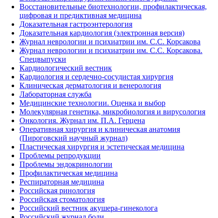
Восстановительные биотехнологии, профилактическая,
цифровая и предиктивная медицина
Доказательная гастроэнтерология
Доказательная кардиология (электронная версия)
Журнал неврологии и психиатрии им. С.С. Корсакова
Журнал неврологии и психиатрии им. С.С. Корсакова.
Спецвыпуски
Кардиологический вестник
Кардиология и сердечно-сосудистая хирургия
Клиническая дерматология и венерология
Лабораторная служба
Медицинские технологии. Оценка и выбор
Молекулярная генетика, микробиология и вирусология
Онкология. Журнал им. П.А. Герцена
Оперативная хирургия и клиническая анатомия
(Пироговский научный журнал)
Пластическая хирургия и эстетическая медицина
Проблемы репродукции
Проблемы эндокринологии
Профилактическая медицина
Респираторная медицина
Российская ринология
Российская стоматология
Российский вестник акушера-гинеколога
Российский журнал боли