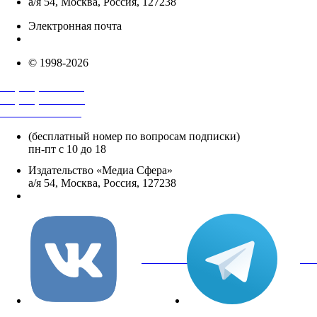
а/я 54, Москва, Россия, 127238
Электронная почта
info@mediasphera.ru
© 1998-2026
+7 (495) 482-4118
+7 (495) 482-4329
+8 800 250-18-12
(бесплатный номер по вопросам подписки)
пн-пт с 10 до 18
Издательство «Медиа Сфера»
а/я 54, Москва, Россия, 127238
info@mediasphera.ru
вКонтакте
Tel