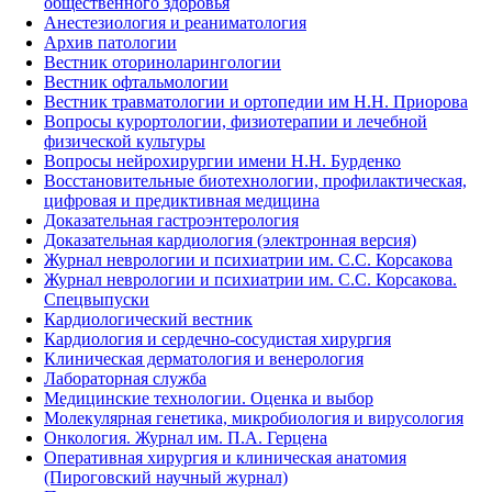
общественного здоровья
Анестезиология и реаниматология
Архив патологии
Вестник оториноларингологии
Вестник офтальмологии
Вестник травматологии и ортопедии им Н.Н. Приорова
Вопросы курортологии, физиотерапии и лечебной
физической культуры
Вопросы нейрохирургии имени Н.Н. Бурденко
Восстановительные биотехнологии, профилактическая,
цифровая и предиктивная медицина
Доказательная гастроэнтерология
Доказательная кардиология (электронная версия)
Журнал неврологии и психиатрии им. С.С. Корсакова
Журнал неврологии и психиатрии им. С.С. Корсакова.
Спецвыпуски
Кардиологический вестник
Кардиология и сердечно-сосудистая хирургия
Клиническая дерматология и венерология
Лабораторная служба
Медицинские технологии. Оценка и выбор
Молекулярная генетика, микробиология и вирусология
Онкология. Журнал им. П.А. Герцена
Оперативная хирургия и клиническая анатомия
(Пироговский научный журнал)