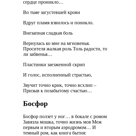
сердце проникло…
Во тьме загустевшей крови
Вдруг пламя взвилось и поникло.
Внезапная сладкая боль
Вернулась ко мне на мгновенья.
Просителя жалкая роль Толь радости, то
ли забвенья…
Пластинки заезженной скрип
И голос, исполненный страстью,
Звучит точно крик, точно всхлип –
Призыв к позабытому счастью…
Босфор
Босфор ползет у ног… в бокале с ромом
Завязла мошка, точно жизнь моя Меж
первым и вторым аэродромом… И
темный ром, как книга бытия: