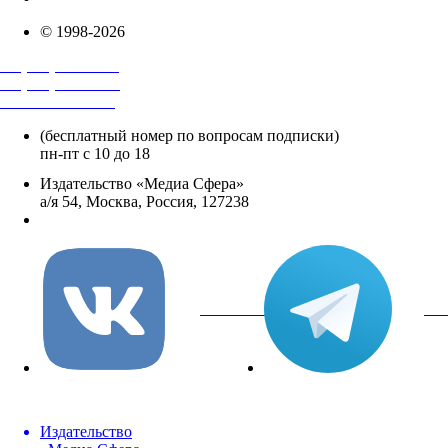
© 1998-2026
+7 (495) 482-4118
+7 (495) 482-4329
+8 800 250-18-12
(бесплатный номер по вопросам подписки)
пн-пт с 10 до 18
Издательство «Медиа Сфера»
а/я 54, Москва, Россия, 127238
info@mediasphera.ru
вКонтакте
Tel
Издательство