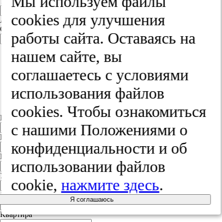
Мы используем файлы
Телефон
cооkies для улучшения
Адрес
Страна
работы сайта. Оставаясь на
Россия
нашем сайте, вы
Россия
Белорусь
соглашаетесь с условиями
Украина
Польша
использования файлов
Литва
Другая страна
cооkies. Чтобы ознакомиться
Индекс
с нашими Положениями о
Город
конфиденциальности и об
Край
использовании файлов
Улица
cookie,
нажмите здесь
.
Дом
Я соглашаюсь
Квартира