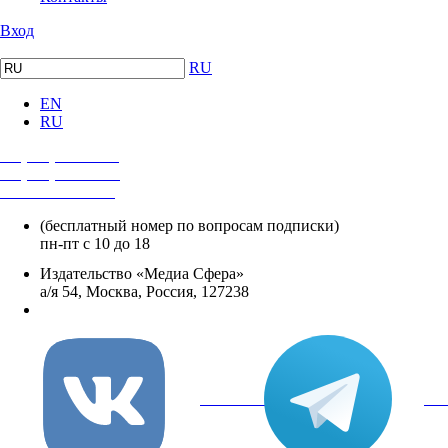
Вход
RU
EN
RU
+7 (495) 482-4118
+7 (495) 482-4329
+8 800 250-18-12
(бесплатный номер по вопросам подписки)
пн-пт с 10 до 18
Издательство «Медиа Сфера»
а/я 54, Москва, Россия, 127238
info@mediasphera.ru
вКонтакте
Tel