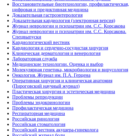
Восстановительные биотехнологии, профилактическая,
цифровая и предиктивная медицина
Доказательная гастроэнтерология
Доказательная кардиология (электронная версия)
Журнал неврологии и психиатрии им. С.С. Корсакова
Журнал неврологии и психиатрии им. С.С. Корсакова.
Спецвыпуски
Кардиологический вестник
Кардиология и сердечно-сосудистая хирургия
Клиническая дерматология и венерология
Лабораторная служба
Медицинские технологии. Оценка и выбор
Молекулярная генетика, микробиология и вирусология
Онкология. Журнал им. П.А. Герцена
Оперативная хирургия и клиническая анатомия
(Пироговский научный журнал)
Пластическая хирургия и эстетическая медицина
Проблемы репродукции
Проблемы эндокринологии
Профилактическая медицина
Респираторная медицина
Российская ринология
Российская стоматология
Российский вестник акушера-гинеколога
Российский журнал боли