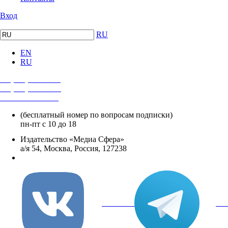
Вход
RU
EN
RU
+7 (495) 482-4118
+7 (495) 482-4329
+8 800 250-18-12
(бесплатный номер по вопросам подписки)
пн-пт с 10 до 18
Издательство «Медиа Сфера»
а/я 54, Москва, Россия, 127238
info@mediasphera.ru
вКонтакте
Tel