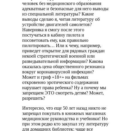
человек без медицинского образования
адекватные и безопасные для него выводы
из специальной литературы? Какие
выводы сделаю я, читая литературу об
устройстве двигателей самолетов?
Наверняка я смогу после этого
постучаться в кабину пилота и
посоветовать ему, как правильно
пилотировать… Или к чему, например,
приведет открытие для рядовых граждан
некоей стратегической военной или
разведывательной информации? Какова
оказалась цена общественного резонанса
вокруг коронавирусной инфекции?
Может и гриф «18+» на фильмах
откровенно эротического содержания
нарушает права ребенка? Ну а почему мы
запрещаем ЭТО смотреть детям? Может,
разрешить?
Интересно, что еще 50 лет назад никто не
запрещал покупать в книжных магазинах
медицинские руководства и учебники! Но
при этом редко кто закупал эту литературу
для домашних библиотек: чаще все