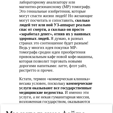
лабораторному анализатору или
магнитно-резонансному (МР) томографу.
Это гениальные изобретения, которые
могут спасти жизни людей! Но желающие
могут посчитать и сопоставить,
сколько
людей тот или ной УЗ-аппарат реально
спас от смерти, а сколько он просто
«заработал денег», отняв их у наивных
здоровых людей.
Я думаю, в разных
странах это соотношение будет разным!
Ведь у многих идея покупки МР-
томографа сродни идеи приобретения
привокзальным кафе новой кофе-машины,
которая позволит торговать новыми
дорогими напитками: латте, флэт уайт,
ристретто и прочее.
Кстати, термин «коммерческая клиника»
весьма условен, поскольку
коммерческие
услуги оказывают все государственные
медицинские ведомства
. И именно эти
услуги, а не некая гуманитарная миссия,
возложенная государством, оказываются
для большинства из них приоритетными.
Отличие состоит только в том, что