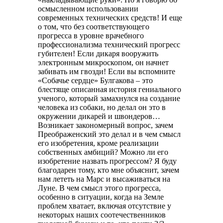
осмысленном использовании
современных технических средств! И еще
о том, что без соответствующего
прогресса в уровне врачебного
профессионализма технический прогресс
губителен! Если дикаря вооружить
электронным микроскопом, он начнет
забивать им гвозди! Если вы вспомните
«Собачье сердце» Булгакова – это
блестяще описанная история гениального
ученого, который замахнулся на создание
человека из собаки, но делал он это в
окружении дикарей и швондеров…
Возникает закономерный вопрос, зачем
Преображенский это делал и в чем смысл
его изобретения, кроме реализации
собственных амбиций? Можно ли его
изобретение назвать прогрессом? Я буду
благодарен тому, кто мне объяснит, зачем
нам лететь на Марс и высаживаться на
Луне. В чем смысл этого прогресса,
особенно в ситуации, когда на Земле
проблем хватает, включая отсутствие у
некоторых наших соотечественников