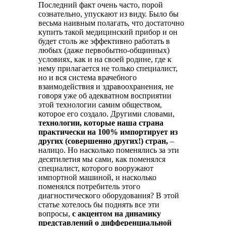
Последний факт очень часто, порой
сознательно, упускают из виду. Было бы
весьма наивным полагать, что достаточно
купить такой медицинский прибор и он
будет столь же эффективно работать в
любых (даже первобытно-общинных)
условиях, как и на своей родине, где к
нему прилагается не только специалист,
но и вся система врачебного
взаимодействия и здравоохранения, не
говоря уже об адекватном восприятии
этой технологии самим обществом,
которое его создало. Другими словами,
технологии, которые наша страна
практически на 100% импортирует из
других (совершенно других!) стран,
–
налицо. Но насколько поменялись за эти
десятилетия мы сами, как поменялся
специалист, которого вооружают
импортной машиной, и насколько
поменялся потребитель этого
диагностического оборудования? В этой
статье хотелось бы поднять все эти
вопросы,
с акцентом на динамику
представлений о дифференциальной