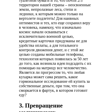
туалетной бумаги и то, что почти 2/3
территории нашей страны – неосвоенные
земли, непролазные леса, степи и
ледники, к которым можно только на
вертолете подлететь! Для наивных
оптимистов и тех, кто еще сохранил веру
в человека, намекну, что изначально
космос начали осваиваться с
исключительно военной целью,
кредитные карточки придуманы не для
удобства оплаты, а для тотального
контроля движения денег, и с этой же
целью созданы мобильные телефоны,
технология которых появилась за 50 лет
до того, как возникла идея подсадить с их
помощью на матрицу все человечество.
Является ли прогрессом то, что любая
кухарка может сама решить, какое
гормональное исследование ей купить за
собственные деньги, при том, что она
сморкается в фартук, в котором готовит
еду?
3. Превращение