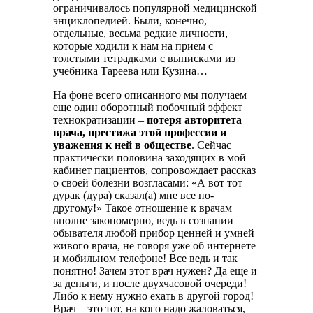
ограничивалось популярной медицинской
энциклопедией. Были, конечно,
отдельные, весьма редкие личности,
которые ходили к нам на прием с
толстыми тетрадками с выписками из
учебника Тареева или Кузина…
На фоне всего описанного мы получаем
еще один оборотный побочный эффект
технократизации –
потеря авторитета
врача, престижа этой профессии и
уважения к ней в обществе
. Сейчас
практически половина заходящих в мой
кабинет пациентов, сопровождает рассказ
о своей болезни возгласами: «А вот тот
дурак (дура) сказал(а) мне все по-
другому!» Такое отношение к врачам
вполне закономерно, ведь в сознании
обывателя любой прибор ценней и умней
живого врача, не говоря уже об интернете
и мобильном телефоне! Все ведь и так
понятно! Зачем этот врач нужен? Да еще и
за деньги, и после двухчасовой очереди!
Либо к нему нужно ехать в другой город!
Врач – это тот, на кого надо жаловаться,