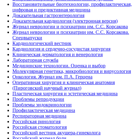
Восстановительные биотехнологии, профилактическая,
цифровая и предиктивная медицина
Доказательная гастроэнтерология
Доказательная кардиология (электронная версия)
Журнал неврологии и психиатрии им. С.С. Корсакова
Журнал неврологии и психиатрии им. С.С. Корсакова.
Спецвыпуски
Кардиологический вестник
Кардиология и сердечно-сосудистая хирургия
Клиническая дерматология и венерология
Лабораторная служба
Медицинские технологии. Оценка и выбор
Молекулярная генетика, микробиология и вирусология
Онкология. Журнал им. П.А. Герцена
Оперативная хирургия и клиническая анатомия
(Пироговский научный журнал)
Пластическая хирургия и эстетическая медицина
Проблемы репродукции
Проблемы эндокринологии
Профилактическая медицина
Респираторная медицина
Российская ринология
Российская стоматология
Российский вестник акушера-гинеколога
Российский журнал боли