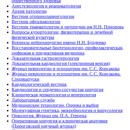
общественного здоровья
Анестезиология и реаниматология
Архив патологии
Вестник оториноларингологии
Вестник офтальмологии
Вестник травматологии и ортопедии им Н.Н. Приорова
Вопросы курортологии, физиотерапии и лечебной
физической культуры
Вопросы нейрохирургии имени Н.Н. Бурденко
Восстановительные биотехнологии, профилактическая,
цифровая и предиктивная медицина
Доказательная гастроэнтерология
Доказательная кардиология (электронная версия)
Журнал неврологии и психиатрии им. С.С. Корсакова
Журнал неврологии и психиатрии им. С.С. Корсакова.
Спецвыпуски
Кардиологический вестник
Кардиология и сердечно-сосудистая хирургия
Клиническая дерматология и венерология
Лабораторная служба
Медицинские технологии. Оценка и выбор
Молекулярная генетика, микробиология и вирусология
Онкология. Журнал им. П.А. Герцена
Оперативная хирургия и клиническая анатомия
(Пироговский научный журнал)