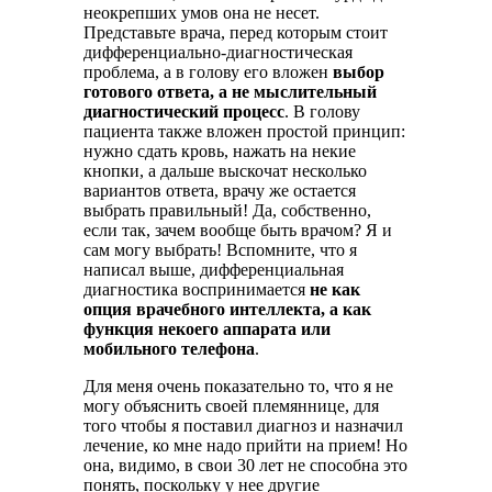
неокрепших умов она не несет.
Представьте врача, перед которым стоит
дифференциально-диагностическая
проблема, а в голову его вложен
выбор
готового ответа, а не мыслительный
диагностический процесс
. В голову
пациента также вложен простой принцип:
нужно сдать кровь, нажать на некие
кнопки, а дальше выскочат несколько
вариантов ответа, врачу же остается
выбрать правильный! Да, собственно,
если так, зачем вообще быть врачом? Я и
сам могу выбрать! Вспомните, что я
написал выше, дифференциальная
диагностика воспринимается
не как
опция врачебного интеллекта, а как
функция некоего аппарата или
мобильного телефона
.
Для меня очень показательно то, что я не
могу объяснить своей племяннице, для
того чтобы я поставил диагноз и назначил
лечение, ко мне надо прийти на прием! Но
она, видимо, в свои 30 лет не способна это
понять, поскольку у нее другие